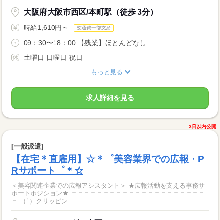
大阪府大阪市西区/本町駅（徒歩 3分）
時給1,610円～
交通費一部支給
09：30〜18：00 【残業】ほとんどなし
土曜日 日曜日 祝日
もっと見る
求人詳細を見る
3日以内公開
[一般派遣]
【在宅＊直雇用】☆＊゜美容業界での広報・P
Rサポート゜＊☆
＜美容関連企業での広報アシスタント＞ ★広報活動を支える事務サ
ポートポジション★ ＝＝＝＝＝＝＝＝＝＝＝＝＝＝＝＝＝＝＝＝＝
＝ （1）クリッピン...