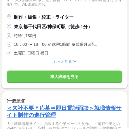
版社で、WEB編集のお...
制作・編集・校正・ライター
東京都千代田区/神保町駅（徒歩 1分）
時給1,750円～
10：00 〜 18：00 ※休憩1時間 ※残業月5時...
土曜日 日曜日 祝日
もっと見る
求人詳細を見る
[一般派遣]
＜来社不要＊応募⇒即日電話面談＞就職情報サ
イト制作の進行管理
大手就職情報サイトに掲載する企業ページの制作。 ・掲載企業との
Web打ち合わせ ・取材日程や制作スケジュールの調整 ・掲載内容の