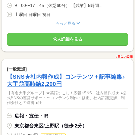
9：00〜17：45（休憩60分） 【残業】5時間...
土曜日 日曜日 祝日
もっと見る
求人詳細を見る
3日以内公開
[一般派遣]
【SNS★社内報作成】コンテンツ＋記事編集♪
大手◎高時給2,200円
【有名大手グループ】★英語すこし！広報×SNS・社内報作成★ ●公
式SNSの運営サポート〜コンテンツ制作・修正、社内許諾交渉、制
作会社との連携 ●社...
広報・宣伝・IR
東京都台東区/上野駅（徒歩 2分）