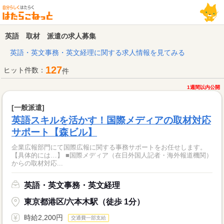
英語 取材 派遣の求人募集
英語・英文事務・英文経理に関する求人情報を見てみる
127
ヒット件数：
件
1週間以内公開
[一般派遣]
英語スキルを活かす！国際メディアの取材対応
サポート【森ビル】
企業広報部門にて国際広報に関する事務サポートをお任せします。
【具体的には…】 ■国際メディア（在日外国人記者・海外報道機関）
からの取材対応...
英語・英文事務・英文経理
東京都港区/六本木駅（徒歩 1分）
時給2,200円
交通費一部支給