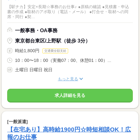
【駅チカ】安定×長期☆事務のお仕事♪ ●原稿の確認 ●見積書・申込
書の作成 ●取材のアポ取り（電話・メール） ●打合せ・取材への同
席・同行 ●契...
一般事務・OA事務
東京都台東区/上野駅（徒歩 3分）
時給1,800円
交通費全額支給
10：00〜18：00（実働07：00、休憩01：00）...
土曜日 日曜日 祝日
もっと見る
求人詳細を見る
[一般派遣]
【在宅あり】高時給1900円☆時短相談OK！広
報のお仕事