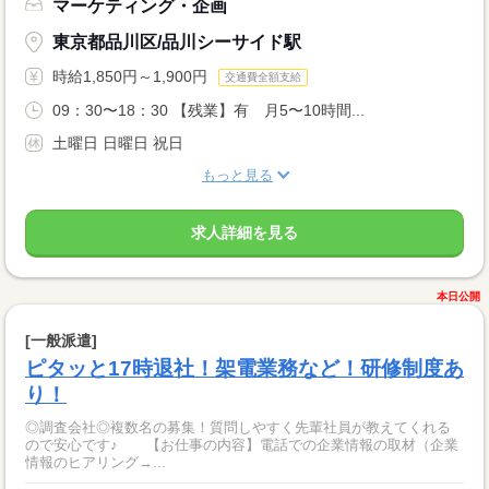
マーケティング・企画
東京都品川区/品川シーサイド駅
時給1,850円～1,900円
交通費全額支給
09：30〜18：30 【残業】有 月5〜10時間...
土曜日 日曜日 祝日
もっと見る
求人詳細を見る
本日公開
[一般派遣]
ピタッと17時退社！架電業務など！研修制度あ
り！
◎調査会社◎複数名の募集！質問しやすく先輩社員が教えてくれる
ので安心です♪ 【お仕事の内容】電話での企業情報の取材（企業
情報のヒアリング→...