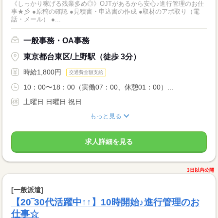
《しっかり稼げる残業多め◎》OJTがあるから安心♪進行管理のお仕
事★彡 ●原稿の確認 ●見積書・申込書の作成 ●取材のアポ取り（電
話・メール） ●...
一般事務・OA事務
東京都台東区/上野駅（徒歩 3分）
時給1,800円
交通費全額支給
10：00〜18：00（実働07：00、休憩01：00）...
土曜日 日曜日 祝日
もっと見る
求人詳細を見る
3日以内公開
[一般派遣]
【20‾30代活躍中↑↑】10時開始♪進行管理のお
仕事☆