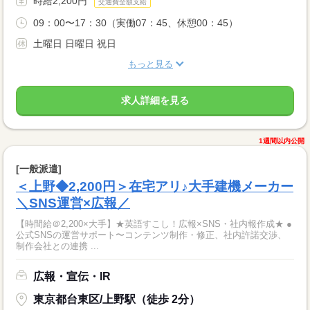
時給2,200円
交通費全額支給
09：00〜17：30（実働07：45、休憩00：45）
土曜日 日曜日 祝日
もっと見る
求人詳細を見る
1週間以内公開
[一般派遣]
＜上野◆2,200円＞在宅アリ♪大手建機メーカー
＼SNS運営×広報／
【時間給＠2,200×大手】★英語すこし！広報×SNS・社内報作成★ ●
公式SNSの運営サポート〜コンテンツ制作・修正、社内許諾交渉、
制作会社との連携 ...
広報・宣伝・IR
東京都台東区/上野駅（徒歩 2分）