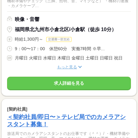
機材準備やチェック（三脚、照明、音、マイクなど） ・機材の運搬
・カメラケーブ...
映像・音響
福岡県北九州市小倉北区/小倉駅（徒歩 10分）
時給1,300円～
交通費一部支給
9：00〜17：00 休憩60分 実働7時間 ※早...
月曜日 火曜日 水曜日 木曜日 金曜日 土曜日 日曜日 祝日
もっと見る
求人詳細を見る
[契約社員]
＜契約社員/即日〜＞テレビ局でのカメラアシ
スタント募集！
放送局でのカメラアシスタントのお仕事です（＾＾）/ ・機材準備や