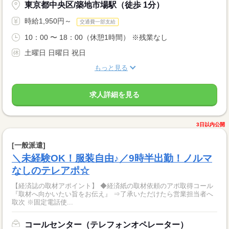
東京都中央区/築地市場駅（徒歩 1分）
時給1,950円～
交通費一部支給
10：00 〜 18：00（休憩1時間） ※残業なし
土曜日 日曜日 祝日
もっと見る
求人詳細を見る
3日以内公開
[一般派遣]
＼未経験OK！服装自由♪／9時半出勤！ノルマ
なしのテレアポ☆
【経済誌の取材アポイント】 ◆経済紙の取材依頼のアポ取得コール
『取材へ向かいたい旨をお伝え』 ⇒了承いただけたら営業担当者へ
取次 ※固定電話使...
コールセンター（テレフォンオペレーター）