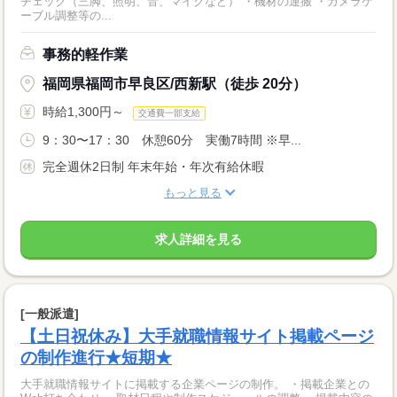
チェック（三脚、照明、音、マイクなど） ・機材の運搬 ・カメラケ
ーブル調整等の...
事務的軽作業
福岡県福岡市早良区/西新駅（徒歩 20分）
時給1,300円～
交通費一部支給
9：30〜17：30 休憩60分 実働7時間 ※早...
完全週休2日制 年末年始・年次有給休暇
もっと見る
求人詳細を見る
[一般派遣]
【土日祝休み】大手就職情報サイト掲載ページ
の制作進行★短期★
大手就職情報サイトに掲載する企業ページの制作。 ・掲載企業との