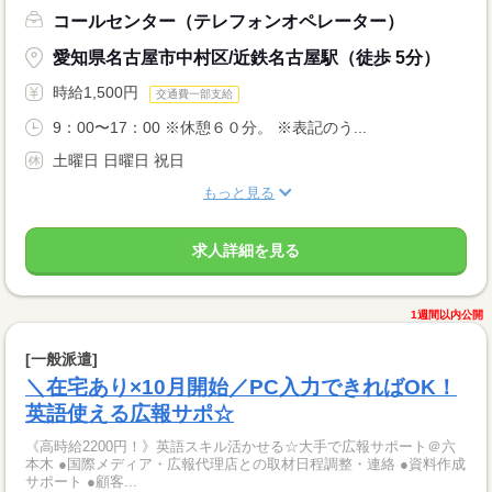
コールセンター（テレフォンオペレーター）
愛知県名古屋市中村区/近鉄名古屋駅（徒歩 5分）
時給1,500円
交通費一部支給
9：00〜17：00 ※休憩６０分。 ※表記のう...
土曜日 日曜日 祝日
もっと見る
求人詳細を見る
1週間以内公開
[一般派遣]
＼在宅あり×10月開始／PC入力できればOK！
英語使える広報サポ☆
《高時給2200円！》英語スキル活かせる☆大手で広報サポート＠六
本木 ●国際メディア・広報代理店との取材日程調整・連絡 ●資料作成
サポート ●顧客...