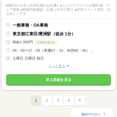
経験活かせる☆社外広報のお仕事♪ ●ニュースリリース記事作成、ウ
ェブ更新 ●取材内容確認・記者とのやり取り ●社外イベント対応（少
なめ）・アテ...
一般事務・OA事務
東京都江東区/豊洲駅（徒歩 1分）
時給1,900円
交通費全額支給
09：00〜17：00（実働07：15、休憩00：45）...
土曜日 日曜日 祝日
もっと見る
求人詳細を見る
1
2
3
4
5
次のページへ