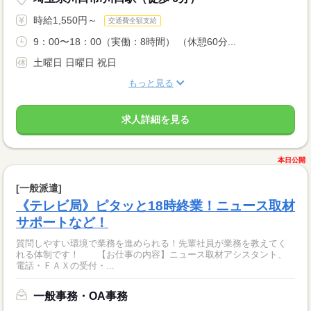
時給1,550円～
交通費全額支給
9：00〜18：00（実働：8時間） （休憩60分...
土曜日 日曜日 祝日
もっと見る
求人詳細を見る
本日公開
[一般派遣]
《テレビ局》ピタッと18時終業！ニュース取材
サポートなど！
質問しやすい環境で業務を進められる！先輩社員が業務を教えてく
れる体制です！ 【お仕事の内容】ニュース取材アシスタント、
電話・ＦＡＸの受付・...
一般事務・OA事務