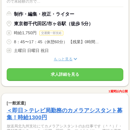
ので未経験の方で...
制作・編集・校正・ライター
東京都千代田区/市ヶ谷駅（徒歩 5分）
時給1,750円
交通費一部支給
8：45〜17：45（休憩60分） 【残業】0時間...
土曜日 日曜日 祝日
もっと見る
求人詳細を見る
1週間以内公開
[一般派遣]
＜即日＞テレビ局勤務のカメラアシスタント募
集！時給1300円
放送局北九州支社にてカメラアシスタントのお仕事です（＾＾）/ ・