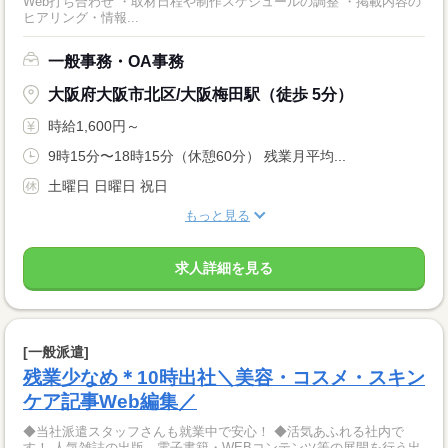
Web打ち合わせ ・取材日程や制作スケジュールの調整 ・掲載内容の
ヒアリング・情報...
一般事務・OA事務
大阪府大阪市北区/大阪梅田駅（徒歩 5分）
時給1,600円～
9時15分〜18時15分（休憩60分） 残業月平均...
土曜日 日曜日 祝日
もっと見る
求人詳細を見る
[一般派遣]
残業少なめ＊10時出社＼美容・コスメ・スキン
ケア記事Web編集／
◆当社派遣スタッフさんも就業中で安心！ ◆活気あふれる社内で
す！ 人気雑誌の出版、電子書籍・WEBコンテンツ等の展開を行う出