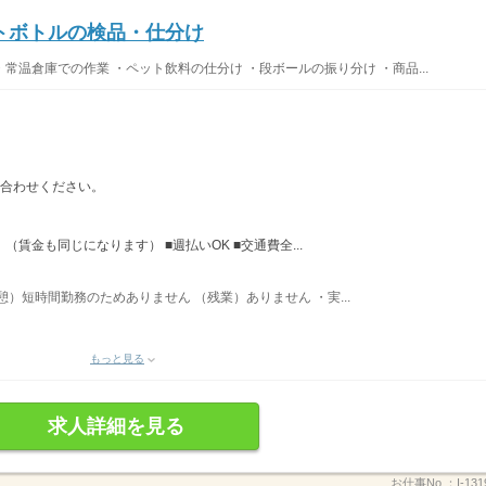
トボトルの検品・仕分け
常温倉庫での作業 ・ペット飲料の仕分け ・段ボールの振り分け ・商品...
い合わせください。
賃金も同じになります） ■週払いOK ■交通費全...
休憩）短時間勤務のためありません （残業）ありません ・実...
もっと見る
求人詳細を見る
お仕事No.：
I-13