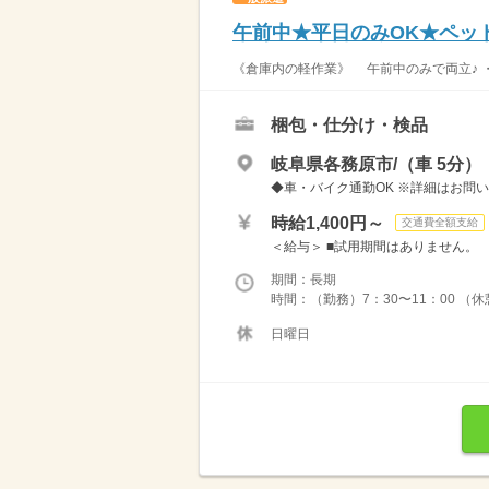
午前中★平日のみOK★ペッ
《倉庫内の軽作業》 午前中のみで両立♪ ・
梱包・仕分け・検品
岐阜県各務原市/（車 5分）
◆車・バイク通勤OK ※詳細はお問
時給1,400円～
交通費全額支給
＜給与＞ ■試用期間はありません。 （
期間：長期
時間：（勤務）7：30〜11：00 （
日曜日