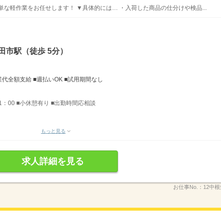
な軽作業をお任せします！ ▼具体的には… ・入荷した商品の仕分けや検品...
田市駅（徒歩 5分）
業代全額支給 ■週払いOK ■試用期間なし
〜11：00 ■小休憩有り ■出勤時間応相談
もっと見る
求人詳細を見る
お仕事No.：
12中根