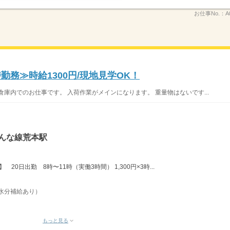
お仕事No.：
A
勤務≫時給1300円/現地見学OK！
庫内でのお仕事です。 入荷作業がメインになります。 重量物はないです...
んな線荒本駅
】 20日出勤 8時〜11時（実働3時間） 1,300円×3時...
（水分補給あり）
もっと見る