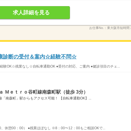
求人詳細を見る
お仕事No.：
東大阪市短時間 20
健康診断の受付＆案内☆経験不問☆
験OK☆残業なし☆自転車通勤OK ●受付の対応、ご案内 ●健診項目のチェ...
ａ Ｍｅｔｒｏ谷町線南森町駅（徒歩 3分）
「南森町」駅からもアクセス可能！ 【自転車通勤OK】...
0、休憩00：00） ●残業ほぼなし ※8：00〜12：00もご相談OKで...