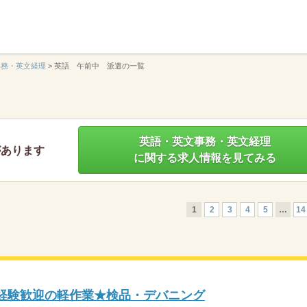
】
事務・英文経理
>
英語 午前中 派遣の一覧
英語・英文事務・英文経理
があります
に関する求人情報を見てみる
1
2
3
4
5
…
14
未経験歓迎の軽作業★検品・デバニング