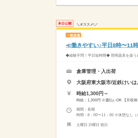
本日公開
＼オススメ!／
一般派遣
≪働きやすい♪平日8時〜11時
◆経験不問！平日短時間◆ 照明器具を扱う倉
倉庫管理・入出荷
大阪府東大阪市/近鉄けいは
時給1,300円～
時給：1,300円 ※週払いOK 【月収例
期間：長期
時間：8：00〜11：00 ※休憩なし
土曜日 日曜日 祝日