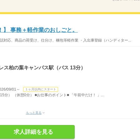
！】 事務＋軽作業のおしごと。
話対応、商品の荷受け、仕分け、梱包等軽作業 ・入出庫登録（ハンディター...
レス柏の葉キャンパス駅（バス 13分）
/09/01～
１ヶ月以内にスタート
15分） （休憩0分） ■お仕事のポイント■ 「午前中だけ！ 」...
もっと見る
求人詳細を見る