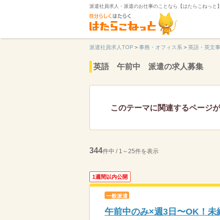
派遣社員求人・派遣のお仕事のことなら【はたらこねっと
派遣社員求人TOP
>
事務・オフィス系
>
英語・英文
英語 午前中 派遣の求人募集
このテーマに関連するページ
344
件中 / 1～25件を表示
1週間以内公開
一般派遣
午前中のみ×週3日〜OK！