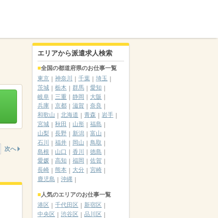
エリアから派遣求人検索
全国の都道府県のお仕事一覧
東京
神奈川
千葉
埼玉
茨城
栃木
群馬
愛知
岐阜
三重
静岡
大阪
兵庫
京都
滋賀
奈良
和歌山
北海道
青森
岩手
宮城
秋田
山形
福島
山梨
長野
新潟
富山
石川
福井
岡山
鳥取
次へ
島根
山口
香川
徳島
愛媛
高知
福岡
佐賀
長崎
熊本
大分
宮崎
鹿児島
沖縄
人気のエリアのお仕事一覧
港区
千代田区
新宿区
中央区
渋谷区
品川区