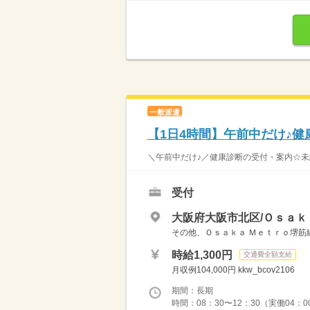
一般派遣
【1日4時間】午前中だけ♪
＼午前中だけ♪／健康診断の受付・案内☆未経
受付
大阪府大阪市北区/Ｏｓａｋ
その他、Ｏｓａｋａ Ｍｅｔｒｏ堺筋線
時給1,300円
交通費全額支給
月収例104,000円 kkw_bcov2106
期間：長期
時間：08：30〜12：30（実働04：0