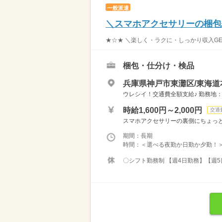
一般派遣
＼スマホアクセサリーの梱包
★☆★ ＼楽しく・ラクに・しっかり収入GE
梱包・仕分け・検品
兵庫県神戸市東灘区/東海道
ウレシイ！交通費全額支給♪ 勤務地：
時給1,600円～2,000円
交通
スマホアクセサリーの裏側にちょっと
期間：長期
時間：＜選べる夜勤か日勤か夕勤！＞ 【夜
〇シフト勤務制 【週4日勤務】【週5