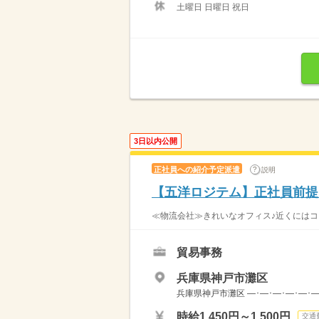
土曜日 日曜日 祝日
3日以内公開
正社員への紹介予定派遣
説明
【五洋ロジテム】正社員前提
≪物流会社≫きれいなオフィス♪近くにはコ
貿易事務
兵庫県神戸市灘区
兵庫県神戸市灘区 ―･―･―･―･―･―
時給1,450円～1,500円
交通