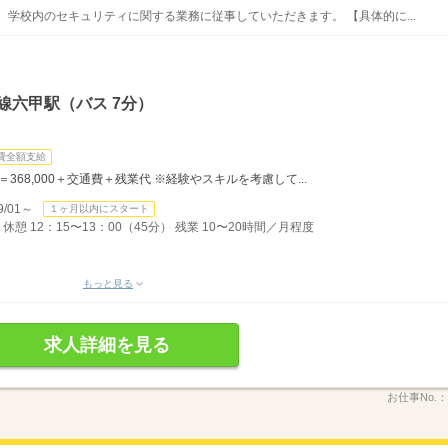
 学校内のセキュリティに関する業務に従事していただきます。 【具体的に...
線六甲駅（バス 7分）
費全額支給
日＝368,000＋交通費＋残業代 ※経験やスキルを考慮して...
/01～
１ヶ月以内にスタート
休憩 12：15〜13：00（45分） 残業 10〜20時間／月程度
もっと見る
求人詳細を見る
お仕事No.：