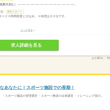
（残業代含む） ―･―･―･―･―･―･―･―･―･―･―･―･―...
即日
即日スタート
月１５〜２０時間程度と少なめ。 ※休憩は６０分です。
もっと見る
求人詳細を見る
お仕事No.：
38
なあなたに！スポーツ施設での長期！
・スポーツ施設の管理運営 ・スポーツ教室の企画運営 ・トレーニング室の...