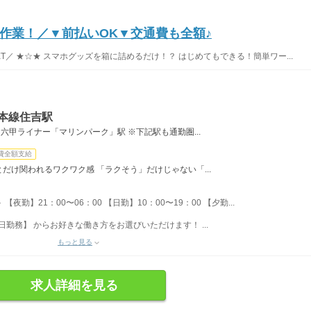
作業！／▼前払いOK▼交通費も全額♪
T／ ★☆★ スマホグッズを箱に詰めるだけ！？ はじめてもできる！簡単ワー...
本線住吉駅
六甲ライナー「マリンパーク」駅 ※下記駅も通勤圏...
費全額支給
だけ関われるワクワク感 「ラクそう」だけじゃない「...
勤】21：00〜06：00 【日勤】10：00〜19：00 【夕勤...
日勤務】 からお好きな働き方をお選びいただけます！ ...
もっと見る
求人詳細を見る