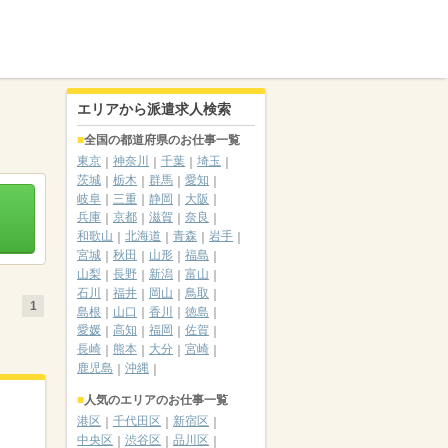
エリアから派遣求人検索
全国の都道府県のお仕事一覧
東京
神奈川
千葉
埼玉
茨城
栃木
群馬
愛知
岐阜
三重
静岡
大阪
兵庫
京都
滋賀
奈良
和歌山
北海道
青森
岩手
宮城
秋田
山形
福島
山梨
長野
新潟
富山
石川
福井
岡山
鳥取
1
島根
山口
香川
徳島
愛媛
高知
福岡
佐賀
長崎
熊本
大分
宮崎
鹿児島
沖縄
人気のエリアのお仕事一覧
港区
千代田区
新宿区
中央区
渋谷区
品川区