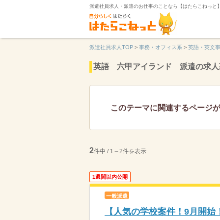
派遣社員求人・派遣のお仕事のことなら【はたらこねっと
派遣社員求人TOP
>
事務・オフィス系
>
英語・英文
英語 六甲アイランド 派遣の求人
このテーマに関連するページ
2
件中 / 1～2件を表示
1週間以内公開
一般派遣
【人気の学校案件！9月開始