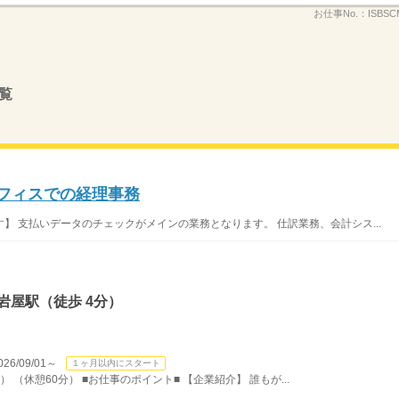
お仕事No.：
ISBSC
覧
オフィスでの経理事務
】 支払いデータのチェックがメインの業務となります。 仕訳業務、会計シス...
岩屋駅（徒歩 4分）
/09/01～
１ヶ月以内にスタート
） （休憩60分） ■お仕事のポイント■ 【企業紹介】 誰もが...