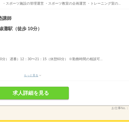
・スポーツ施設の管理運営 ・スポーツ教室の企画運営 ・トレーニング室の...
塾講師
線灘駅（徒歩 10分）
0分） 遅番）12：30〜21：15（休憩60分） ※勤務時間の相談可...
もっと見る
求人詳細を見る
お仕事No.：