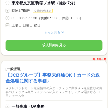
東京都文京区/御茶ノ水駅（徒歩 7分）
時給1,750円
交通費全額支給
09：00〜17：30（実働07：30、休憩01：00）...
土曜日 日曜日 祝日
もっと見る
求人詳細を見る
3日以内公開
[一般派遣]
【JCBグループ】事務未経験OK！カードの返
金処理に関する事務♪
★クレジットカード返金情報の入力・チェック業務★ ●返金依頼の内
容のチェック ●専用システムへの入力 ●ファイリング ●電話対応（1
日にチーム全...
一般事務・OA事務