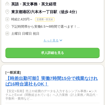
英語・英文事務・英文経理
東京都港区/六本木一丁目駅（徒歩 4分）
時給2,420円～
交通費一部支給
下記時間帯から実働6.5〜8時間で選べます！...
土曜日 日曜日 祝日
もっと見る
求人詳細を見る
[一般派遣]
【時差出勤可能】実働7時間15分で残業なけれ
ば16時台退社もOK！
【安定×長期】売上や経費のデータを入力するシンプル事務♪ ●シス
テムとExcel（関数組まれている）へ入力業務（計上業務／商品代・
手数料・費用など...