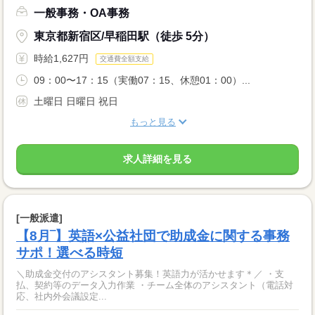
一般事務・OA事務
東京都新宿区/早稲田駅（徒歩 5分）
時給1,627円
交通費全額支給
09：00〜17：15（実働07：15、休憩01：00）...
土曜日 日曜日 祝日
もっと見る
求人詳細を見る
[一般派遣]
【8月‾】英語×公益社団で助成金に関する事務
サポ！選べる時短
＼助成金交付のアシスタント募集！英語力が活かせます＊／ ・支
払、契約等のデータ入力作業 ・チーム全体のアシスタント（電話対
応、社内外会議設定...