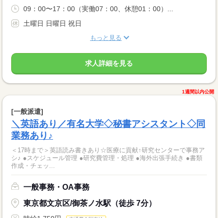
09：00〜17：00（実働07：00、休憩01：00）...
土曜日 日曜日 祝日
もっと見る
求人詳細を見る
1週間以内公開
[一般派遣]
＼英語あり／有名大学◇秘書アシスタント◇同
業務あり♪
＜17時まで＞英語読み書きあり☆医療に貢献↑研究センターで事務ア
シ♪ ●スケジュール管理 ●研究費管理・処理 ●海外出張手続き ●書類
作成・チェッ...
一般事務・OA事務
東京都文京区/御茶ノ水駅（徒歩 7分）