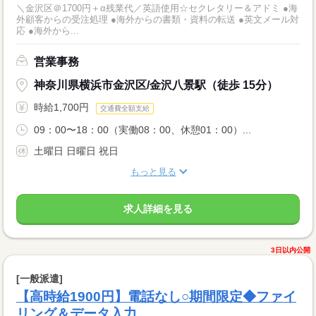
＼金沢区＠1700円＋α残業代／英語使用☆セクレタリー＆アドミ ●海
外顧客からの受注処理 ●海外からの書類・資料の転送 ●英文メール対
応 ●海外から...
営業事務
神奈川県横浜市金沢区/金沢八景駅（徒歩 15分）
時給1,700円
交通費全額支給
09：00〜18：00（実働08：00、休憩01：00）...
土曜日 日曜日 祝日
もっと見る
求人詳細を見る
3日以内公開
[一般派遣]
【高時給1900円】電話なし○期間限定◆ファイ
リング＆データ入力