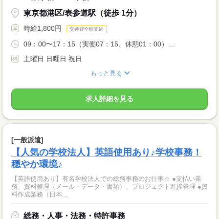
東京都港区/表参道駅（徒歩 1分）
時給1,800円
交通費全額支給
09：00〜17：15（実働07：15、休憩01：00）...
土曜日 日曜日 祝日
もっと見る
求人詳細を見る
[一般派遣]
【人気の学校法人】英語使用あり♪学校事務！
穏やか環境♪
【英語使用あり】有名学校法人での総務事務のお仕事☆ ●支払い業
務、資料整理（メール・データ・書類）、プロジェクト進捗管理 ●資
料作成業務（日本...
総務・人事・法務・特許事務