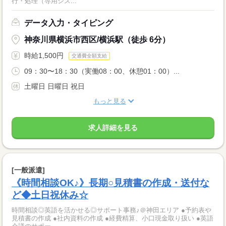
行・処理（専用シス...
データ入力・タイピング
神奈川県横浜市西区/横浜駅（徒歩 6分）
時給1,500円
交通費全額支給
09：30〜18：30（実働08：00、休憩01：00）...
土曜日 日曜日 祝日
もっと見る
求人詳細を見る
[一般派遣]
《時間相談OK♪》長期○見積書の作成・送付な
ど◆土日祝休み☆
時間相談◎英語を活かせる◎サポート事務♪＠神田エリア ●予約表や
見積書の作成 ●社内資料の作成 ●経費精算、小口現金取り扱い ●英語