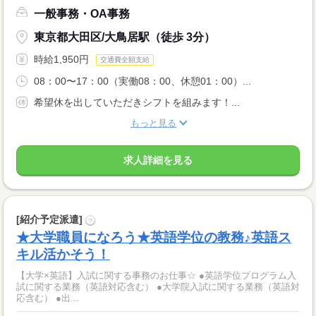
一般事務・OA事務
東京都大田区/大鳥居駅（徒歩 3分）
時給1,950円
交通費全額支給
08：00〜17：00（実働08：00、休憩01：00）...
希望休を出していただきシフトを組みます！...
もっと見る
求人詳細を見る
[紹介予定派遣]
?
★大学職員になろう★英語学位の教務♪英語ス
キル活かそう！
【大学×英語】入試に関する事務のお仕事☆ ●英語学位プログラム入
試に関する業務（英語対応含む） ●大学院入試に関する業務（英語対
応含む） ●出...