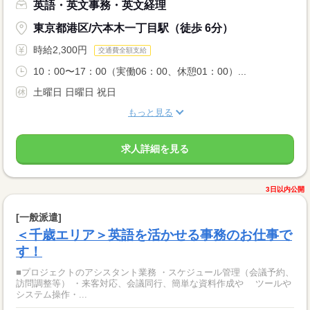
英語・英文事務・英文経理
東京都港区/六本木一丁目駅（徒歩 6分）
時給2,300円
交通費全額支給
10：00〜17：00（実働06：00、休憩01：00）...
土曜日 日曜日 祝日
もっと見る
求人詳細を見る
3日以内公開
[一般派遣]
＜千歳エリア＞英語を活かせる事務のお仕事で
す！
■プロジェクトのアシスタント業務 ・スケジュール管理（会議予約、
訪問調整等） ・来客対応、会議同行、簡単な資料作成や ツールや
システム操作・...