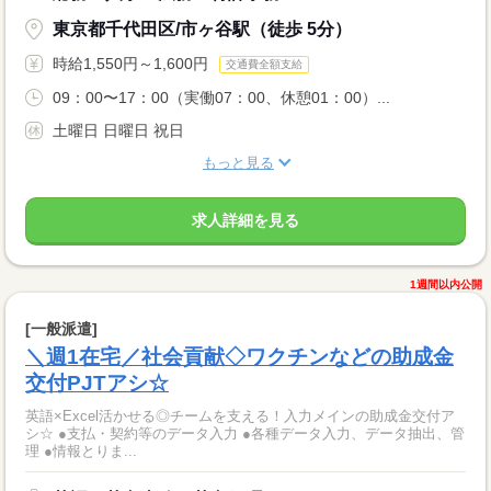
東京都千代田区/市ヶ谷駅（徒歩 5分）
時給1,550円～1,600円
交通費全額支給
09：00〜17：00（実働07：00、休憩01：00）...
土曜日 日曜日 祝日
もっと見る
求人詳細を見る
1週間以内公開
[一般派遣]
＼週1在宅／社会貢献◇ワクチンなどの助成金
交付PJTアシ☆
英語×Excel活かせる◎チームを支える！入力メインの助成金交付ア
シ☆ ●支払・契約等のデータ入力 ●各種データ入力、データ抽出、管
理 ●情報とりま...