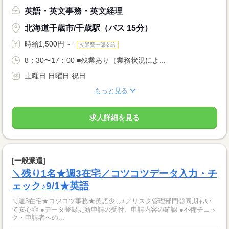
英語・英文事務・英文経理
北海道千歳市/千歳駅（バス 15分）
時給1,500円～
交通費一部支給
8：30〜17：00 ■残業あり（業務状況によ...
土曜日 日曜日 祝日
もっと見る
求人詳細を見る
[一般派遣]
＼残り1名★週3在宅／コツコツデータ入力・チ
ェック♪9/1★英語
＼週3在宅★コツコツ事務★英語少し♪／リスク管理部門◎同期もい
て安心◎ ●データ登録更新申請の受付、申請内容の確認 ●不備チェッ
ク・申請者への...