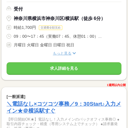
受付
神奈川県横浜市神奈川区/横浜駅（徒歩 6分）
時給1,700円
交通費全額支給
09：00〜17：45（実働07：45、休憩01：00）...
月曜日 火曜日 金曜日 日曜日 祝日
もっと見る
求人詳細を見る
1週間以内公開
[一般派遣]
＼電話なし×コツコツ事務／9：30Start♪入力メ
イン★＠横浜駅すぐ
【即日開始OK★】電話なし！入力メインのバックオフィス事務◎ ●
取引内容チェック・精査（専用システム上でチェック） ●請求書発