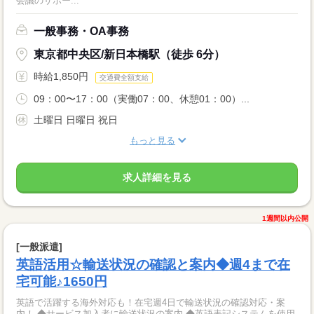
会議のサポー...
一般事務・OA事務
東京都中央区/新日本橋駅（徒歩 6分）
時給1,850円
交通費全額支給
09：00〜17：00（実働07：00、休憩01：00）...
土曜日 日曜日 祝日
もっと見る
求人詳細を見る
1週間以内公開
[一般派遣]
英語活用☆輸送状況の確認と案内◆週4まで在
宅可能♪1650円
英語で活躍する海外対応も！在宅週4日で輸送状況の確認対応・案
内！ ◆サービス加入者に輸送状況の案内 ◆英語表記システムを使用