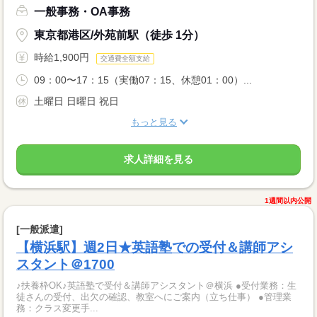
一般事務・OA事務
東京都港区/外苑前駅（徒歩 1分）
時給1,900円
交通費全額支給
09：00〜17：15（実働07：15、休憩01：00）...
土曜日 日曜日 祝日
もっと見る
求人詳細を見る
1週間以内公開
[一般派遣]
【横浜駅】週2日★英語塾での受付＆講師アシ
スタント＠1700
♪扶養枠OK♪英語塾で受付＆講師アシスタント＠横浜 ●受付業務：生
徒さんの受付、出欠の確認、教室へにご案内（立ち仕事） ●管理業
務：クラス変更手...