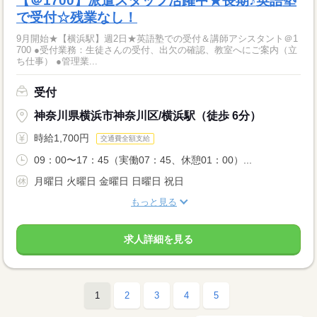
【＠1700】派遣スタッフ活躍中★長期♪英語塾
で受付☆残業なし！
9月開始★【横浜駅】週2日★英語塾での受付＆講師アシスタント＠1
700 ●受付業務：生徒さんの受付、出欠の確認、教室へにご案内（立
ち仕事） ●管理業...
受付
神奈川県横浜市神奈川区/横浜駅（徒歩 6分）
時給1,700円
交通費全額支給
09：00〜17：45（実働07：45、休憩01：00）...
月曜日 火曜日 金曜日 日曜日 祝日
もっと見る
求人詳細を見る
1
2
3
4
5