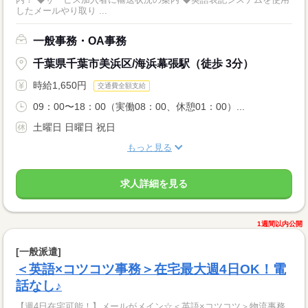
したメールやり取り ...
一般事務・OA事務
千葉県千葉市美浜区/海浜幕張駅（徒歩 3分）
時給1,650円
交通費全額支給
09：00〜18：00（実働08：00、休憩01：00）...
土曜日 日曜日 祝日
もっと見る
求人詳細を見る
1週間以内公開
[一般派遣]
＜英語×コツコツ事務＞在宅最大週4日OK！電
話なし♪
【週4日在宅可能！】メールがメイン☆＜英語×コツコツ＞物流事務