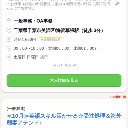
のお仕事 ●貨物の出荷状況ご案内 ●通関状況の確認（英語使用） ●E
xcelにて貨物状...
一般事務・OA事務
千葉県千葉市美浜区/海浜幕張駅（徒歩 3分）
時給1,650円
交通費全額支給
09：00〜18：00（実働08：00、休憩01：00）...
土曜日 日曜日 祝日
もっと見る
求人詳細を見る
3日以内公開
[一般派遣]
≪10月≫英語スキル活かせる☆受注処理＆海外
顧客アテンド♪