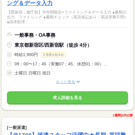
ング＆データ入力
【西新宿・都庁前】半年間限定×ファイリング＆データ入力 ●書類の
出力、ファイリング ●書類チェック（英語表記あり・英語実務不問）
●請求処理：...
一般事務・OA事務
東京都新宿区/西新宿駅（徒歩 4分）
時給1,900円
交通費全額支給
09：00〜17：45（実働07：45、休憩01：00）...
土曜日 日曜日 祝日
もっと見る
求人詳細を見る
1週間以内公開
[一般派遣]