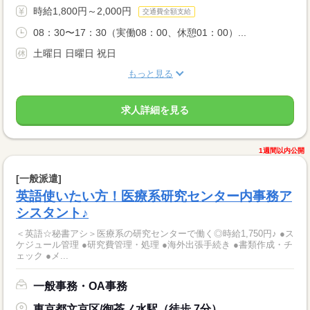
時給1,800円～2,000円
交通費全額支給
08：30〜17：30（実働08：00、休憩01：00）...
土曜日 日曜日 祝日
もっと見る
求人詳細を見る
1週間以内公開
[一般派遣]
英語使いたい方！医療系研究センター内事務ア
シスタント♪
＜英語☆秘書アシ＞医療系の研究センターで働く◎時給1,750円♪ ●ス
ケジュール管理 ●研究費管理・処理 ●海外出張手続き ●書類作成・チ
ェック ●メ...
一般事務・OA事務
東京都文京区/御茶ノ水駅（徒歩 7分）