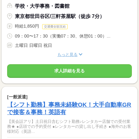
学校・大学事務・図書館
東京都世田谷区/三軒茶屋駅（徒歩 7分）
時給1,850円
交通費全額支給
09：00〜17：30（実働07：30、休憩01：00）...
土曜日 日曜日 祝日
もっと見る
求人詳細を見る
[一般派遣]
【シフト勤務】事務未経験OK！大手自動車GR
で接客＆事務！英語有
【英会話アリ】土日祝日含むシフト勤務♪レンタカー店舗での受付業
務★ ●店頭での予約受付 ●レンタカーの貸し出し手続き ●海外のお客
様対応（英語...