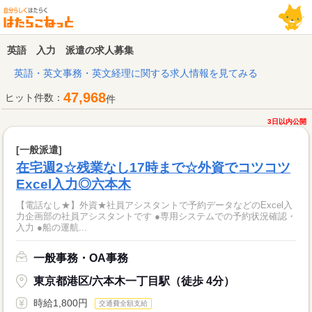
英語 入力 派遣の求人募集
英語・英文事務・英文経理に関する求人情報を見てみる
47,968
ヒット件数：
件
3日以内公開
[一般派遣]
在宅週2☆残業なし17時まで☆外資でコツコツ
Excel入力◎六本木
【電話なし★】外資★社員アシスタントで予約データなどのExcel入
力企画部の社員アシスタントです ●専用システムでの予約状況確認・
入力 ●船の運航...
一般事務・OA事務
東京都港区/六本木一丁目駅（徒歩 4分）
時給1,800円
交通費全額支給