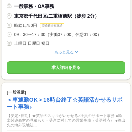
一般事務・OA事務
東京都千代田区/二重橋前駅（徒歩 2分）
時給1,750円
交通費全額支給
09：30〜17：30（実働07：00、休憩01：00）...
土曜日 日曜日 祝日
もっと見る
求人詳細を見る
[一般派遣]
＜車通勤OK＞16時台終了☆英語活かせるサポ
ート事務♪
【安定×長期】★英語のスキルがいかせる♪社員のサポート事務 ●輸
出関連商材の見積もり・受注に対しての営業事務（英語対応） ●輸出
先の海外現地法...