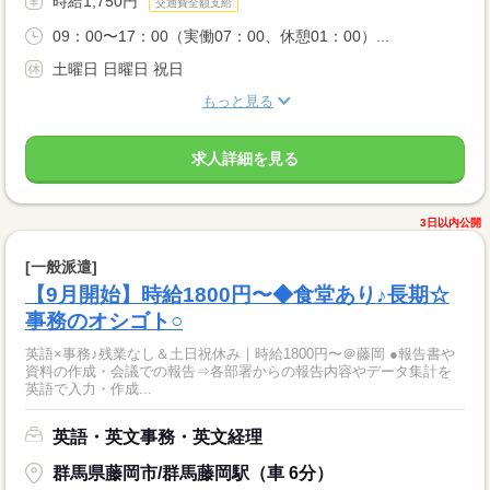
時給1,750円
交通費全額支給
09：00〜17：00（実働07：00、休憩01：00）...
土曜日 日曜日 祝日
もっと見る
求人詳細を見る
3日以内公開
[一般派遣]
【9月開始】時給1800円〜◆食堂あり♪長期☆
事務のオシゴト○
英語×事務♪残業なし＆土日祝休み｜時給1800円〜＠藤岡 ●報告書や
資料の作成・会議での報告⇒各部署からの報告内容やデータ集計を
英語で入力・作成...
英語・英文事務・英文経理
群馬県藤岡市/群馬藤岡駅（車 6分）