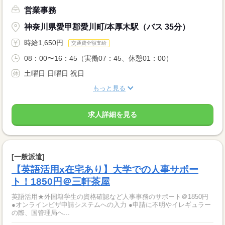
営業事務
神奈川県愛甲郡愛川町/本厚木駅（バス 35分）
時給1,650円
交通費全額支給
08：00〜16：45（実働07：45、休憩01：00）
土曜日 日曜日 祝日
もっと見る
求人詳細を見る
[一般派遣]
【英語活用x在宅あり】大学での人事サポー
ト！1850円＠三軒茶屋
英語活用★外国籍学生の資格確認など人事事務のサポート＠1850円
●オンラインビザ申請システムへの入力 ●申請に不明やイレギュラー
の際、国管理局へ...