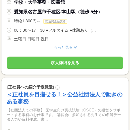
学校・大学事務・図書館
愛知県名古屋市千種区/本山駅（徒歩 5分）
時給1,300円～
交通費全額支給
08：30〜17：30 ●フルタイム ●休憩あり（...
土曜日 日曜日 祝日
もっと見る
求人詳細を見る
[正社員への紹介予定派遣]
?
＜正社員を目指せる！＞公益社団法人で動きの
ある事務
【社団法人での事務】 医学生向け実技試験（OSCE）の運営をサポ
ートする事務のお仕事です。 講習会に参加される先生方の名簿デー
タ入力や資料作成、書...