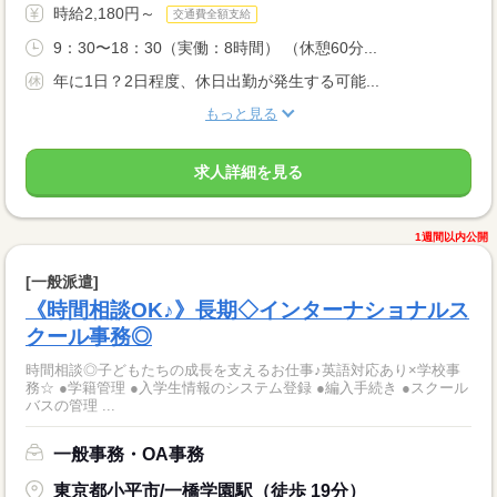
時給2,180円～
交通費全額支給
9：30〜18：30（実働：8時間） （休憩60分...
年に1日？2日程度、休日出勤が発生する可能...
もっと見る
求人詳細を見る
1週間以内公開
[一般派遣]
《時間相談OK♪》長期◇インターナショナルス
クール事務◎
時間相談◎子どもたちの成長を支えるお仕事♪英語対応あり×学校事
務☆ ●学籍管理 ●入学生情報のシステム登録 ●編入手続き ●スクール
バスの管理 ...
一般事務・OA事務
東京都小平市/一橋学園駅（徒歩 19分）