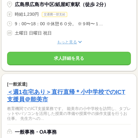
広島県広島市中区/紙屋町東駅（徒歩 2分）
時給1,230円
交通費一部支給
9：00〜18：00 ※休憩６０分。 ※９時〜１...
土曜日 日曜日 祝日
もっと見る
求人詳細を見る
[一般派遣]
＜週1在宅あり＞直行直帰＊小中学校でのICT
支援員＠能美市
教育機関でのICT支援業務です。 能美市の小中学校を訪問し、タブレ
ットやパソコンを活用した授業の準備や授業中の操作支援を行うお
仕事。 先生方への...
一般事務・OA事務