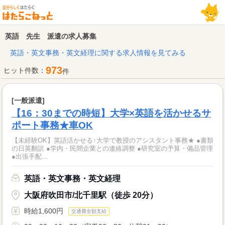
英語 先生 派遣の求人募集
英語・英文事務・英文経理に関する求人情報を見てみる
973
ヒット件数：
件
[一般派遣]
【16：30までの時短】大学×英語を活かせるサ
ポート事務★車OK
【未経験OK】英語活かせる↑大学で教授のアシスタント事務★ ●書類
の日英翻訳 ●学内・民間企業との連絡調整 ●研究室の予算・備品管理
●出張手配...
英語・英文事務・英文経理
大阪府吹田市/北千里駅（徒歩 20分）
時給1,600円
交通費全額支給