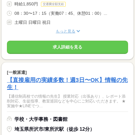
時給1,850円
交通費全額支給
08：30〜17：15（実働07：45、休憩01：00）...
土曜日 日曜日 祝日
もっと見る
求人詳細を見る
[一般派遣]
【直接雇用の実績多数！週3日〜OK】情報の先
生！
【通信制高校での情報の先生】 授業対応（出張あり）、レポート添
削対応、生徒指導、教室巡回などを中心にご対応いただきます。 ★
実施中★LINEでつ...
学校・大学事務・図書館
埼玉県所沢市/東所沢駅（徒歩 12分）