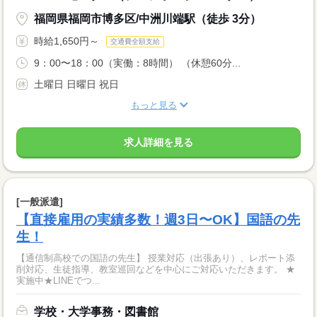
福岡県福岡市博多区/中洲川端駅（徒歩 3分）
時給1,650円～
交通費全額支給
9：00〜18：00（実働：8時間） （休憩60分...
土曜日 日曜日 祝日
もっと見る
求人詳細を見る
[一般派遣]
【直接雇用の実績多数！週3日〜OK】国語の先
生！
【通信制高校での国語の先生】 授業対応（出張あり）、レポート添
削対応、生徒指導、教室巡回などを中心にご対応いただきます。 ★
実施中★LINEでつ...
学校・大学事務・図書館