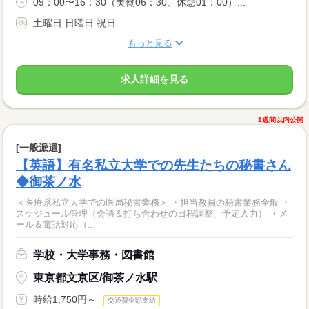
09：00〜16：30（実働06：30、休憩01：00）...
土曜日 日曜日 祝日
もっと見る
求人詳細を見る
1週間以内公開
[一般派遣]
【英語】有名私立大学での先生たちの秘書さん
◆御茶ノ水
＜医療系私立大学での医局秘書業務＞ ・担当教員の秘書業務全般 ・
スケジュール管理（会議＆打ち合わせの日程調整、予定入力） ・メ
ール＆電話対応（...
学校・大学事務・図書館
東京都文京区/御茶ノ水駅
時給1,750円～
交通費全額支給