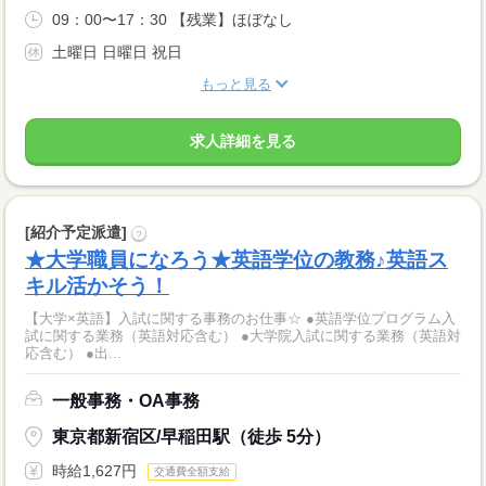
09：00〜17：30 【残業】ほぼなし
土曜日 日曜日 祝日
もっと見る
求人詳細を見る
[紹介予定派遣]
?
★大学職員になろう★英語学位の教務♪英語ス
キル活かそう！
【大学×英語】入試に関する事務のお仕事☆ ●英語学位プログラム入
試に関する業務（英語対応含む） ●大学院入試に関する業務（英語対
応含む） ●出...
一般事務・OA事務
東京都新宿区/早稲田駅（徒歩 5分）
時給1,627円
交通費全額支給