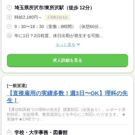
埼玉県所沢市/東所沢駅（徒歩 12分）
時給2,180円～
交通費全額支給
9：30〜18：30（実働：8時間） （休憩60分...
年に1日？2日程度、休日出勤が発生する可能...
もっと見る
求人詳細を見る
[一般派遣]
【直接雇用の実績多数！週3日〜OK】理科の先
生！
【通信制高校での理科の先生】 授業対応（出張あり）、レポート添
削対応、生徒指導、教室巡回などを中心にご対応いただきます。 ★
実施中★LINEでつ...
学校・大学事務・図書館