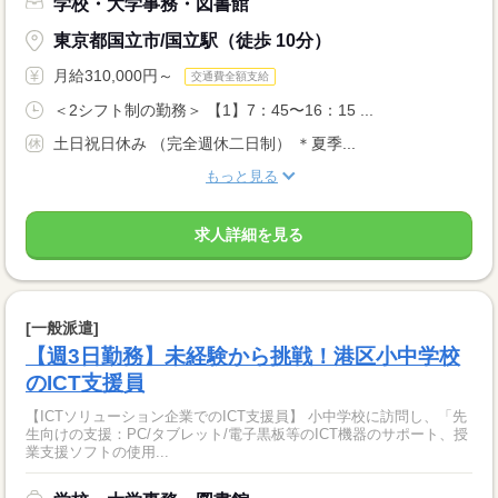
学校・大学事務・図書館
東京都国立市/国立駅（徒歩 10分）
月給310,000円～
交通費全額支給
＜2シフト制の勤務＞ 【1】7：45〜16：15 ...
土日祝日休み （完全週休二日制） ＊夏季...
もっと見る
求人詳細を見る
[一般派遣]
【週3日勤務】未経験から挑戦！港区小中学校
のICT支援員
【ICTソリューション企業でのICT支援員】 小中学校に訪問し、「先
生向けの支援：PC/タブレット/電子黒板等のICT機器のサポート、授
業支援ソフトの使用...