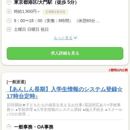
東京都港区/大門駅（徒歩 5分）
時給1,900円～
交通費全額支給
9：00〜18：00（実働：8時間） （休憩60分...
土曜日 日曜日 祝日
もっと見る
求人詳細を見る
1週間以内公開
[一般派遣]
【あんしん長期】入学生情報のシステム登録☆
17時台定時♪
10月開始★子どもたちの成長を支えるお仕事♪英語対応あり×学校事
務☆ ●学籍管理 ●入学生情報のシステム登録 ●編入手続き ●スクール
バスの管理 ...
一般事務・OA事務