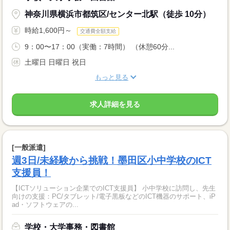
神奈川県横浜市都筑区/センター北駅（徒歩 10分）
時給1,600円～
交通費全額支給
9：00〜17：00（実働：7時間） （休憩60分...
土曜日 日曜日 祝日
もっと見る
求人詳細を見る
[一般派遣]
週3日/未経験から挑戦！墨田区小中学校のICT
支援員！
【ICTソリューション企業でのICT支援員】 小中学校に訪問し、先生
向けの支援：PC/タブレット/電子黒板などのICT機器のサポート、iP
ad・ソフトウェアの...
学校・大学事務・図書館