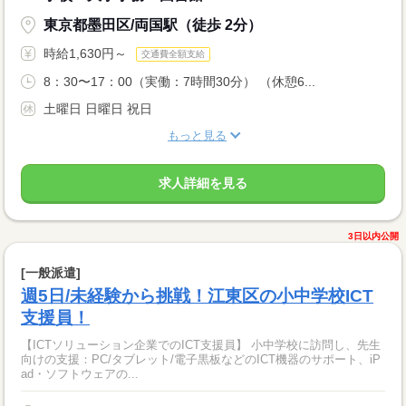
東京都墨田区/両国駅（徒歩 2分）
時給1,630円～
交通費全額支給
8：30〜17：00（実働：7時間30分） （休憩6...
土曜日 日曜日 祝日
もっと見る
求人詳細を見る
3日以内公開
[一般派遣]
週5日/未経験から挑戦！江東区の小中学校ICT
支援員！
【ICTソリューション企業でのICT支援員】 小中学校に訪問し、先生
向けの支援：PC/タブレット/電子黒板などのICT機器のサポート、iP
ad・ソフトウェアの...