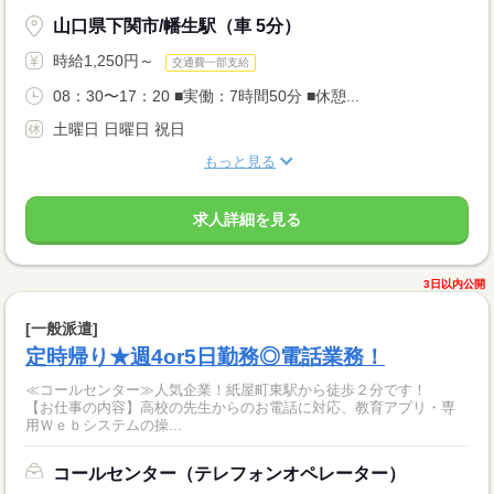
山口県下関市/幡生駅（車 5分）
時給1,250円～
交通費一部支給
08：30〜17：20 ■実働：7時間50分 ■休憩...
土曜日 日曜日 祝日
もっと見る
求人詳細を見る
3日以内公開
[一般派遣]
定時帰り★週4or5日勤務◎電話業務！
≪コールセンター≫人気企業！紙屋町東駅から徒歩２分です！
【お仕事の内容】高校の先生からのお電話に対応、教育アプリ・専
用Ｗｅｂシステムの操...
コールセンター（テレフォンオペレーター）