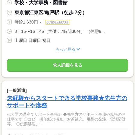
学校・大学事務・図書館
東京都江東区/亀戸駅（徒歩 7分）
時給1,630円～
交通費全額支給
8：15〜16：45（実働：7時間30分） （休憩6...
土曜日 日曜日 祝日
もっと見る
求人詳細を見る
[一般派遣]
未経験からスタートできる学校事務★先生方の
サポートや庶務
≪大学の講座でサポート事務≫ ◆先生方のサポート事務や庶務のお
仕事です 〇コピー機印紙の補充、お茶補充、用品の発注、電話応対
等。 〇伝票処理、...