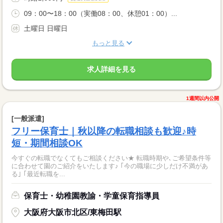
09：00〜18：00（実働08：00、休憩01：00）...
土曜日 日曜日
もっと見る
求人詳細を見る
1週間以内公開
[一般派遣]
フリー保育士｜秋以降の転職相談も歓迎♪時
短・期間相談OK
今すぐの転職でなくてもご相談ください★ 転職時期や､ご希望条件等
に合わせて園のご紹介をいたします♪ ｢今の職場に少しだけ不満があ
る｣ ｢最近転職を...
保育士・幼稚園教諭・学童保育指導員
大阪府大阪市北区/東梅田駅