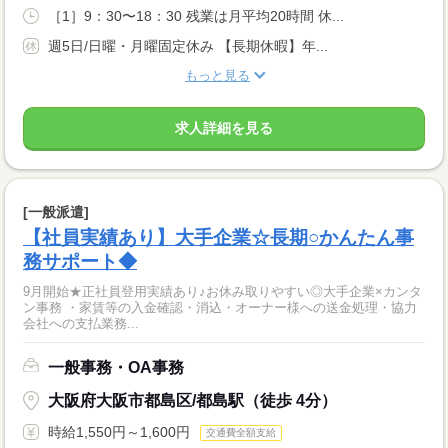
［1］9：30〜18：30 残業は月平均20時間 休...
週5日/日曜・月曜固定休み 【長期休暇】年...
もっと見る
求人詳細を見る
[一般派遣]
【社員実績あり】大手企業☆長期○かんたん事
務サポート◆
9月開始★正社員登用実績あり♪お休み取りやすい◎大手企業×カンタ
ン事務 ・家賃等の入金確認・消込・オーナー様への送金処理・協力
会社への支払業務...
一般事務・OA事務
大阪府大阪市都島区/都島駅（徒歩 4分）
時給1,550円～1,600円
交通費全額支給