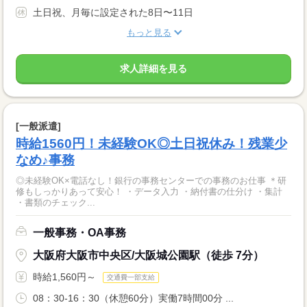
土日祝、月毎に設定された8日〜11日
もっと見る
求人詳細を見る
[一般派遣]
時給1560円！未経験OK◎土日祝休み！残業少
なめ♪事務
◎未経験OK×電話なし！銀行の事務センターでの事務のお仕事 ＊研
修もしっかりあって安心！ ・データ入力 ・納付書の仕分け ・集計
・書類のチェック...
一般事務・OA事務
大阪府大阪市中央区/大阪城公園駅（徒歩 7分）
時給1,560円～
交通費一部支給
08：30-16：30（休憩60分）実働7時間00分 ...