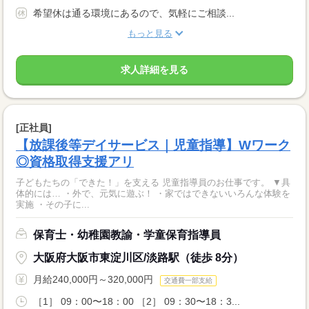
希望休は通る環境にあるので、気軽にご相談...
もっと見る
求人詳細を見る
[正社員]
【放課後等デイサービス｜児童指導】Wワーク
◎資格取得支援アリ
子どもたちの「できた！」を支える 児童指導員のお仕事です。 ▼具
体的には… ・外で、元気に遊ぶ！ ・家ではできないいろんな体験を
実施 ・その子に...
保育士・幼稚園教諭・学童保育指導員
大阪府大阪市東淀川区/淡路駅（徒歩 8分）
月給240,000円～320,000円
交通費一部支給
［1］ 09：00〜18：00 ［2］ 09：30〜18：3...