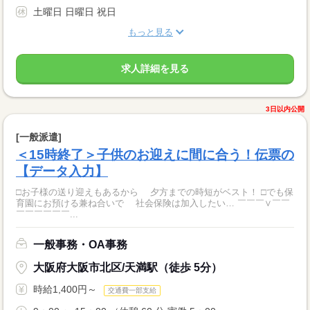
土曜日 日曜日 祝日
もっと見る
求人詳細を見る
3日以内公開
[一般派遣]
＜15時終了＞子供のお迎えに間に合う！伝票の
【データ入力】
□お子様の送り迎えもあるから 夕方までの時短がベスト！ □でも保
育園にお預ける兼ね合いで 社会保険は加入したい… ￣￣￣∨￣￣
￣￣￣￣￣￣...
一般事務・OA事務
大阪府大阪市北区/天満駅（徒歩 5分）
時給1,400円～
交通費一部支給