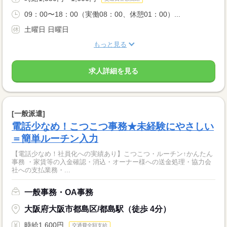
09：00〜18：00（実働08：00、休憩01：00）...
土曜日 日曜日
もっと見る
求人詳細を見る
[一般派遣]
電話少なめ！こつこつ事務★未経験にやさしい
＝簡単ルーチン入力
【電話少なめ！社員化への実績あり】こつこつ・ルーチン↑かんたん
事務 ・家賃等の入金確認・消込・オーナー様への送金処理・協力会
社への支払業務・...
一般事務・OA事務
大阪府大阪市都島区/都島駅（徒歩 4分）
時給1,600円
交通費全額支給