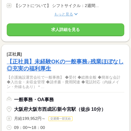
【シフトについて】 シフトサイクル：2週間...
もっと見る
求人詳細を見る
[正社員]
【正社員】未経験OKの一般事務♪残業ほぼなし
◎充実の福利厚生
【介護施設運営会社で一般事務】 ◆受付 ◆総務全般 ◆簡単な会計
◆入出金・未収金管理 ◆請求書・費用関連 ◆電話対応（内線メイ
ン・外線もあり）＊...
一般事務・OA事務
大阪府大阪市西成区/新今宮駅（徒歩 10分）
月給199,952円～
交通費一部支給
09：00〜18：00