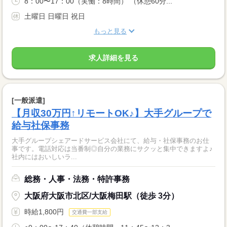
8：00〜17：00（実働：8時間） （休憩60分...
土曜日 日曜日 祝日
もっと見る
求人詳細を見る
[一般派遣]
【月収30万円↑リモートOK♪】大手グループで
給与社保事務
大手グループシェアードサービス会社にて、給与・社保事務のお仕
事です。電話対応は当番制◎自分の業務にサクッと集中できますよ♪
社内にはおいしいラ...
総務・人事・法務・特許事務
大阪府大阪市北区/大阪梅田駅（徒歩 3分）
時給1,800円
交通費一部支給