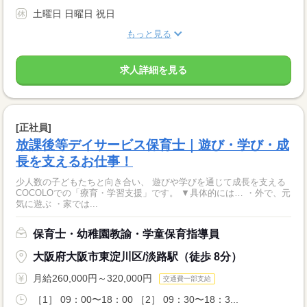
土曜日 日曜日 祝日
もっと見る
求人詳細を見る
[正社員]
放課後等デイサービス保育士｜遊び・学び・成
長を支えるお仕事！
少人数の子どもたちと向き合い、 遊びや学びを通じて成長を支える
COCOLOでの「療育・学習支援」です。 ▼具体的には… ・外で、元
気に遊ぶ ・家では...
保育士・幼稚園教諭・学童保育指導員
大阪府大阪市東淀川区/淡路駅（徒歩 8分）
月給260,000円～320,000円
交通費一部支給
［1］ 09：00〜18：00 ［2］ 09：30〜18：3...