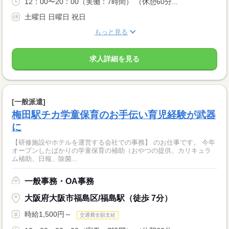
12：00〜20：00（実働：7時間） （休憩60分...
土曜日 日曜日 祝日
もっと見る
求人詳細を見る
[一般派遣]
梅田駅チカ学童保育のお手伝い育児経験が武器
に
【研修施設やホテルを運営する会社での事務】 のお仕事です。 今年
オープンしたばかりの学童保育の補助（おやつの提供、カリキュラ
ム補助、日報、除菌...
一般事務・OA事務
大阪府大阪市福島区/福島駅（徒歩 7分）
時給1,500円～
交通費全額支給