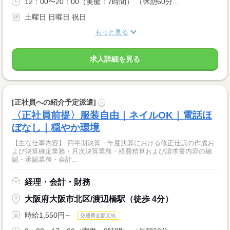
12：00〜20：00（実働：7時間） （休憩60分...
土曜日 日曜日 祝日
もっと見る
求人詳細を見る
[正社員への紹介予定派遣]
?
〈正社員前提〉服装自由｜ネイルOK｜電話ほ
ぼなし｜穏やか環境
【主な仕事内容】 四半期決算・年度決算における修正仕訳の作成お
よび決算確定業務・月次決算業務・経費精算および請求書内容の確
認・承認業務・会計...
経理・会計・財務
大阪府大阪市北区/渡辺橋駅（徒歩 4分）
時給1,550円～
交通費全額支給