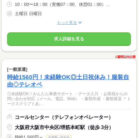
10：00〜18：00（実働07：00、休憩01：00）...
土曜日 日曜日
もっと見る
求人詳細を見る
1週間以内公開
[一般派遣]
時給1560円！未経験OK◎土日祝休み！服装自
由◇テレオペ
◎未経験OK！かんたん事務サポート ・データ入力 ・お客様からの
問い合わせ対応（メール、電話、Web） ・書類作成 ・書類発送 ＊ト
ークスクリプトあ...
コールセンター（テレフォンオペレーター）
大阪府大阪市中央区/堺筋本町駅（徒歩 3分）
時給1,560円～
交通費一部支給