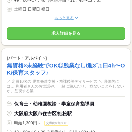
●9：00〜17：40（休憩時間・11：45〜12：3...
土曜日 日曜日 祝日
もっと見る
求人詳細を見る
[パート・アルバイト]
無資格×未経験でOK◎残業なし/週3‾,1日4h〜O
K/保育スタッフ♪
／ 定員10名の 児童発達支援・放課後等デイサービス ＼ 具体的に
は… 利用者さんのお世話や、一緒に遊んだり、 危ないことをしない
か、監視する業...
保育士・幼稚園教諭・学童保育指導員
大阪府大阪市住吉区/姫松駅
時給1,300円～
交通費全額支給