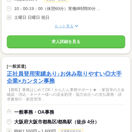
10：00-19：00（休憩60分）実働8時間00分 ...
土曜日 日曜日 祝日
もっと見る
求人詳細を見る
[一般派遣]
正社員登用実績あり♪お休み取りやすい◎大手
企業×カンタン事務
【都島】事務はじめてOK！かんたん事務サポート★ ・家賃等の入金
確認・消込・オーナー様への送金処理・協力会社への支払業務・請
求書発行・家賃管理...
一般事務・OA事務
大阪府大阪市都島区/都島駅（徒歩 4分）
時給1,550円～1,600円
交通費全額支給