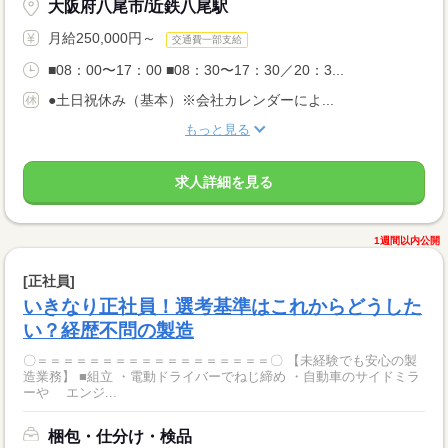
大阪府八尾市/近鉄八尾駅
月給250,000円～
交通費一部支給
■08：00〜17：00 ■08：30〜17：30／20：3...
●土日祝休み（基本）※会社カレンダーによ...
もっと見る
求人詳細を見る
1週間以内公開
[正社員]
いきなり正社員！選考基準はこれからどうした
い？経歴不問の製造
〇＝＝＝＝＝＝＝＝＝＝＝＝＝＝＝＝＝＝〇 【未経験でも安心の製
造業務】 ■組立 ・電動ドライバーでねじ締め ・自動車のサイドミラ
ーや エンジ...
梱包・仕分け・検品