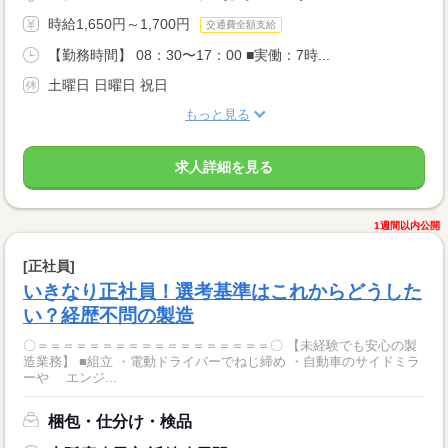
時給1,650円～1,700円
交通費全額支給
【勤務時間】 08：30〜17：00 ■実働：7時...
土曜日 日曜日 祝日
もっと見る
求人詳細を見る
1週間以内公開
[正社員]
いきなり正社員！選考基準はこれからどうした
い？経歴不問の製造
〇＝＝＝＝＝＝＝＝＝＝＝＝＝＝＝＝＝＝〇 【未経験でも安心の製
造業務】 ■組立 ・電動ドライバーでねじ締め ・自動車のサイドミラ
ーや エンジ...
梱包・仕分け・検品