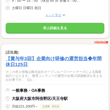
9：00 〜 15：00 （休憩 60 分 実働 5：00...
土曜日 日曜日 祝日
もっと見る
求人詳細を見る
3日以内公開
[正社員]
【賞与年3回】企業向け研修の運営担当◆年間
休日125日
※この求人情報は株式会社オープンループパートナーズによる職業
紹介になります。 教育コンテンツの運営や企業の課題解決を支える
お仕事です。 【お...
一般事務・OA事務
大阪府大阪市阿倍野区/天王寺駅
月給221,200円～
交通費一部支給