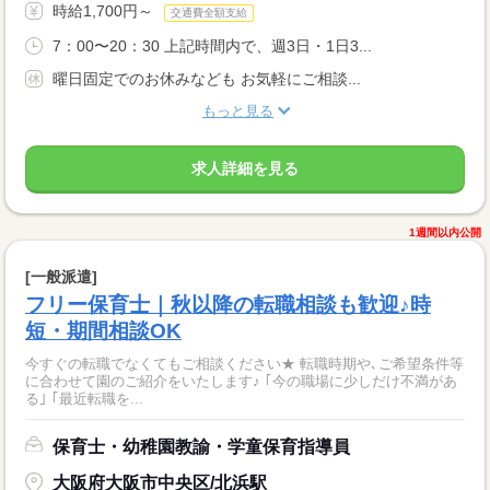
時給1,700円～
交通費全額支給
7：00〜20：30 上記時間内で、週3日・1日3...
曜日固定でのお休みなども お気軽にご相談...
もっと見る
求人詳細を見る
1週間以内公開
[一般派遣]
フリー保育士｜秋以降の転職相談も歓迎♪時
短・期間相談OK
今すぐの転職でなくてもご相談ください★ 転職時期や､ご希望条件等
に合わせて園のご紹介をいたします♪ ｢今の職場に少しだけ不満があ
る｣ ｢最近転職を...
保育士・幼稚園教諭・学童保育指導員
大阪府大阪市中央区/北浜駅