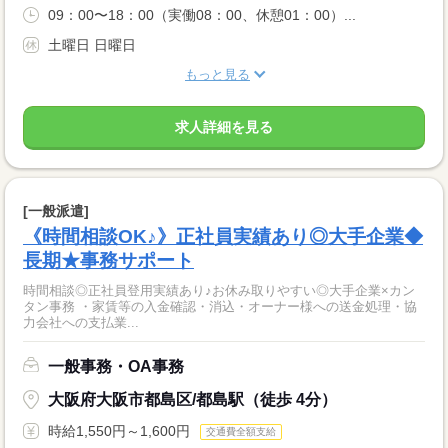
09：00〜18：00（実働08：00、休憩01：00）...
土曜日 日曜日
もっと見る
求人詳細を見る
[一般派遣]
《時間相談OK♪》正社員実績あり◎大手企業◆
長期★事務サポート
時間相談◎正社員登用実績あり♪お休み取りやすい◎大手企業×カン
タン事務 ・家賃等の入金確認・消込・オーナー様への送金処理・協
力会社への支払業...
一般事務・OA事務
大阪府大阪市都島区/都島駅（徒歩 4分）
時給1,550円～1,600円
交通費全額支給