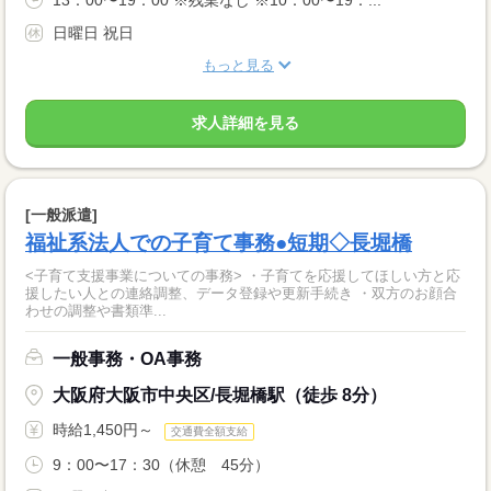
13：00〜19：00 ※残業なし ※10：00〜19：...
日曜日 祝日
もっと見る
求人詳細を見る
[一般派遣]
福祉系法人での子育て事務●短期◇長堀橋
<子育て支援事業についての事務> ・子育てを応援してほしい方と応
援したい人との連絡調整、データ登録や更新手続き ・双方のお顔合
わせの調整や書類準...
一般事務・OA事務
大阪府大阪市中央区/長堀橋駅（徒歩 8分）
時給1,450円～
交通費全額支給
9：00〜17：30（休憩 45分）