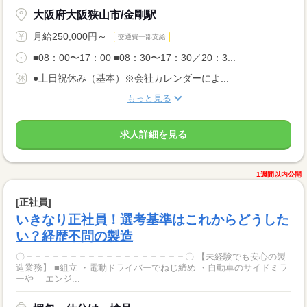
大阪府大阪狭山市/金剛駅
月給250,000円～
交通費一部支給
■08：00〜17：00 ■08：30〜17：30／20：3...
●土日祝休み（基本）※会社カレンダーによ...
もっと見る
求人詳細を見る
1週間以内公開
[正社員]
いきなり正社員！選考基準はこれからどうした
い？経歴不問の製造
〇＝＝＝＝＝＝＝＝＝＝＝＝＝＝＝＝＝＝〇 【未経験でも安心の製
造業務】 ■組立 ・電動ドライバーでねじ締め ・自動車のサイドミラ
ーや エンジ...