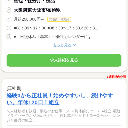
梱包・仕分け・検品
大阪府東大阪市/布施駅
月給250,000円～
交通費一部支給
■08：00〜17：00 ■08：30〜17：30／20：3...
●土日祝休み（基本）※会社カレンダーによ...
もっと見る
求人詳細を見る
1週間以内公開
[正社員]
経験0から正社員！始めやすいし、続けやす
い。年休120日！組立
＼未経験者も歓迎、製造のお仕事！／ ＜具体的には…＞ ●組立 電動
ドライバーでネジ締めを行い、 自動車のサイドミラー部分や、 エン
ジン部品の組立...