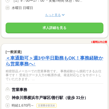
［1］9：00〜17：00 ・実働7時間 休憩：60...
水曜日 日曜日
もっと見る
求人詳細を見る
1週間以内公開
[一般派遣]
＜車通勤可＞週3や半日勤務もOK！事務経験か
ら営業事務へ↑
精密部品メーカーでの営業事務です。 事務経験から挑戦できるお仕
事です！ 受発注データ入力や帳票作成、発送対応などをサポートし
ていただきます。 ...
営業事務
神奈川県横浜市戸塚区/善行駅（徒歩 31分）
時給1,670円～
交通費全額支給