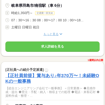
岐阜県羽島市/南宿駅（車 6分）
時給1,350円～
交通費一部支給
07：30〜16：30 08：00〜17：00 10：00〜18...
土曜日 日曜日 祝日
もっと見る
求人詳細を見る
1週間以内公開
[正社員への紹介予定派遣]
?
【正社員前提】賞与あり♪年370万〜！未経験O
Kの一般事務
【総合エンジニアリング会社で一般事務】 ＜日常業務＞ ◆見積作
成・提出 ◆受注・手配・納入・検収までの処理 ◆電話・来客応対 ◆
資料作成・整理・...