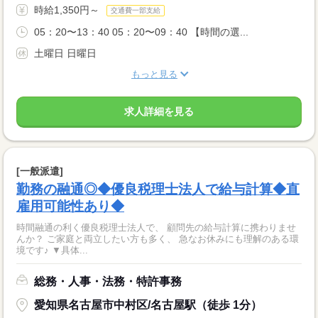
時給1,350円～
交通費一部支給
05：20〜13：40 05：20〜09：40 【時間の選...
土曜日 日曜日
もっと見る
求人詳細を見る
[一般派遣]
勤務の融通◎◆優良税理士法人で給与計算◆直
雇用可能性あり◆
時間融通の利く優良税理士法人で、 顧問先の給与計算に携わりませ
んか？ ご家庭と両立したい方も多く、 急なお休みにも理解のある環
境です♪ ▼具体...
総務・人事・法務・特許事務
愛知県名古屋市中村区/名古屋駅（徒歩 1分）