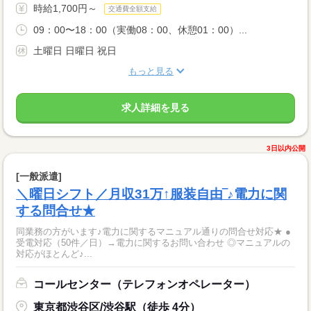
時給1,700円～
交通費全額支給
09：00〜18：00（実働08：00、休憩01：00）...
土曜日 日曜日 祝日
もっと見る
求人詳細を見る
3日以内公開
[一般派遣]
＼曜日シフト／月収31万↑服装自由‾♪電力に関
する問合せ★
同業務の方がいます♪電力に関するマニュアル通りの問合せ対応★ ●
受電対応（50件／日）→電力に関するお問い合わせ ◎マニュアルの
対応がほとんど♪...
コールセンター（テレフォンオペレーター）
東京都渋谷区/渋谷駅（徒歩 4分）