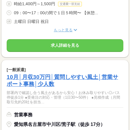
時給1,400円～1,500円
交通費一部支給
09：00〜17：00の間で１日５時間〜 【休憩...
土曜日 日曜日 祝日
もっと見る
求人詳細を見る
[一般派遣]
10月│月収30万円│質問しやすい風土│営業サ
ポート事務│少人数
部署内で確認し合う風土があるから安心！お休み取りやすい◎バス
停徒歩1分 ●受発注の対応・管理（1日30〜50件） ●見積作成（月間
取引先約20社を担当...
営業事務
愛知県名古屋市中川区/荒子駅（徒歩 17分）