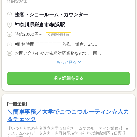
体的なお仕...
接客・ショールーム・カウンター
神奈川県鎌倉市/横浜駅
時給2,000円～
交通費全額支給
■勤務時間 ￣￣￣￣￣￣ 熱海・鎌倉、2つ...
お問い合わせやご依頼対応業務なので、 固...
もっと見る
求人詳細を見る
[一般派遣]
＼簡単事務／大学でこつこつルーティン☆入力
＆チェック
【いつも人気の有名国立大学☆研究チームでのルーティン業務♪】 ●
システムへのデータ入力・内容確認 ●学内外との連絡対応 ●伝票収