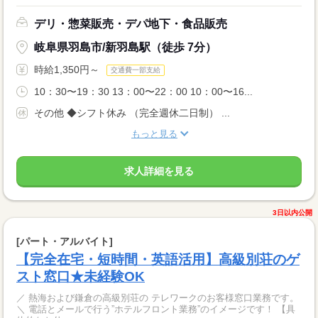
デリ・惣菜販売・デパ地下・食品販売
岐阜県羽島市/新羽島駅（徒歩 7分）
時給1,350円～
交通費一部支給
10：30〜19：30 13：00〜22：00 10：00〜16...
その他 ◆シフト休み （完全週休二日制） ...
もっと見る
求人詳細を見る
3日以内公開
[パート・アルバイト]
【完全在宅・短時間・英語活用】高級別荘のゲ
スト窓口★未経験OK
／ 熱海および鎌倉の高級別荘の テレワークのお客様窓口業務です。
＼ 電話とメールで行う”ホテルフロント業務”のイメージです！ 【具