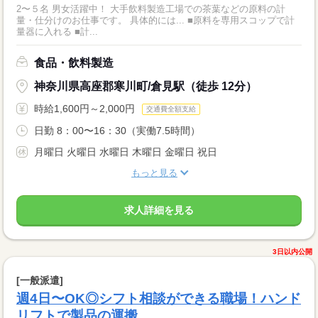
2〜５名 男女活躍中！ 大手飲料製造工場での茶葉などの原料の計
量・仕分けのお仕事です。 具体的には... ■原料を専用スコップで計
量器に入れる ■計...
食品・飲料製造
神奈川県高座郡寒川町/倉見駅（徒歩 12分）
時給1,600円～2,000円
交通費全額支給
日勤 8：00〜16：30（実働7.5時間）
月曜日 火曜日 水曜日 木曜日 金曜日 祝日
もっと見る
求人詳細を見る
3日以内公開
[一般派遣]
週4日〜OK◎シフト相談ができる職場！ハンド
リフトで製品の運搬