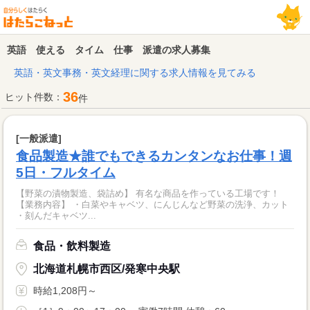
英語 使える タイム 仕事 派遣の求人募集
英語・英文事務・英文経理に関する求人情報を見てみる
36
ヒット件数：
件
[一般派遣]
食品製造★誰でもできるカンタンなお仕事！週
5日・フルタイム
【野菜の漬物製造、袋詰め】 有名な商品を作っている工場です！
【業務内容】 ・白菜やキャベツ、にんじんなど野菜の洗浄、カット
・刻んだキャベツ...
食品・飲料製造
北海道札幌市西区/発寒中央駅
時給1,208円～