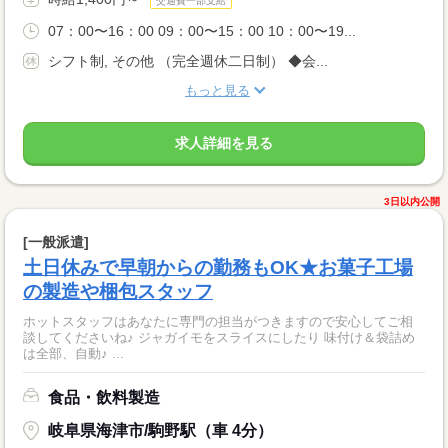
交通費一部支給
07：00〜16：00 09：00〜15：00 10：00〜19...
シフト制, その他 （完全週休二日制） ◆会...
もっと見る
求人詳細を見る
3日以内公開
[一般派遣]
土日休みで早朝からの勤務もOK★お菓子工場
の製造や梱包スタッフ
ホットスタッフはあなたに専門の担当がつきますので安心してご相
談してくださいね♪ ジャガイモをスライスにしたり 味付け＆袋詰め
は全部、自動♪ ...
食品・飲料製造
岐阜県海津市/駒野駅（車 4分）