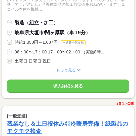
談してくださいね♪ 半導体部品の加工前準備をおねがいします！ 1.
コイル本体を機械...
製造（組立・加工）
岐阜県大垣市/関ヶ原駅（車 19分）
時給1,350円～1,687円
交通費一部支給
08：00〜17：00 17：00〜02：00 （実働8時...
土曜日 日曜日 祝日
もっと見る
求人詳細を見る
3日以内公開
[一般派遣]
残業なし＆土日祝休み◎冷暖房完備！紙製品の
モクモク検査