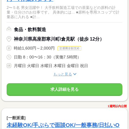
2〜５名 男女活躍中！ 大手飲料製造工場での茶葉などの原料の計
量・仕分けのお仕事です。 具体的には... ■原料を専用スコップで計
量器に入れる ■計...
食品・飲料製造
神奈川県高座郡寒川町/倉見駅（徒歩 12分）
時給1,600円～2,000円
交通費全額支給
日勤 8：00〜16：30（実働7.5時間）
月曜日 火曜日 水曜日 木曜日 金曜日 祝日
もっと見る
求人詳細を見る
1週間以内公開
[一般派遣]
未経験OK/手ぶらで面談OK/一般事務/日払いO