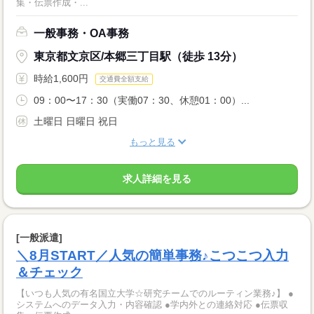
集・伝票作成・...
一般事務・OA事務
東京都文京区/本郷三丁目駅（徒歩 13分）
時給1,600円
交通費全額支給
09：00〜17：30（実働07：30、休憩01：00）...
土曜日 日曜日 祝日
もっと見る
求人詳細を見る
[一般派遣]
＼8月START／人気の簡単事務♪こつこつ入力
＆チェック
【いつも人気の有名国立大学☆研究チームでのルーティン業務♪】 ●
システムへのデータ入力・内容確認 ●学内外との連絡対応 ●伝票収