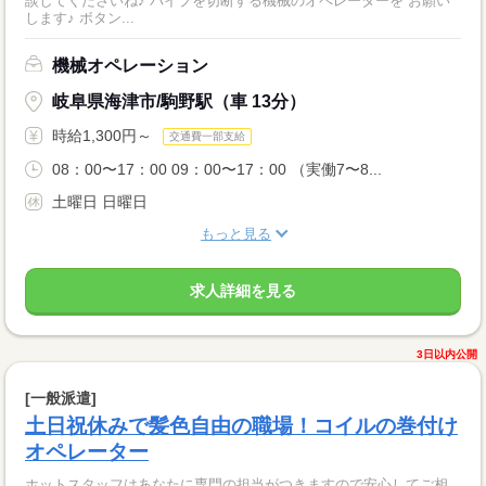
談してくださいね♪ パイプを切断する機械のオペレーターを お願い
します♪ ボタン...
機械オペレーション
岐阜県海津市/駒野駅（車 13分）
時給1,300円～
交通費一部支給
08：00〜17：00 09：00〜17：00 （実働7〜8...
土曜日 日曜日
もっと見る
求人詳細を見る
3日以内公開
[一般派遣]
土日祝休みで髪色自由の職場！コイルの巻付け
オペレーター
ホットスタッフはあなたに専門の担当がつきますので安心してご相