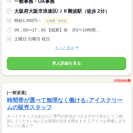
一般事務・OA事務
大阪府大阪市浪速区/ＪＲ難波駅（徒歩 2分）
時給1,400円～
交通費一部支給
09：00〜17：45 【残業】有 月5〜10時間...
土曜日 日曜日 祝日
もっと見る
求人詳細を見る
3日以内公開
[一般派遣]
時間帯が選べて無理なく働ける♪アイスクリー
ムの販売スタッフ
ホットスタッフはあなたに専門の担当がつきますので安心してご相
談してくださいね♪ 1.お客様の注文を聞きます 2.アイスを準備します
3.レジに進んで...