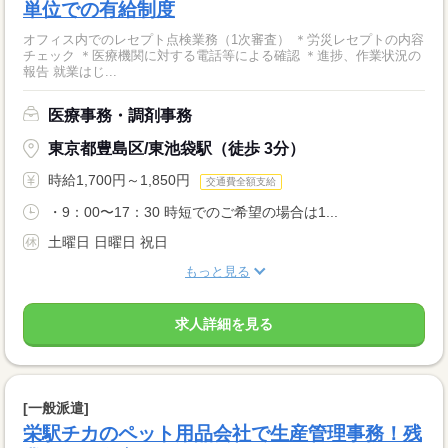
単位での有給制度
オフィス内でのレセプト点検業務（1次審査） ＊労災レセプトの内容
チェック ＊医療機関に対する電話等による確認 ＊進捗、作業状況の
報告 就業はじ...
医療事務・調剤事務
東京都豊島区/東池袋駅（徒歩 3分）
時給1,700円～1,850円
交通費全額支給
・9：00〜17：30 時短でのご希望の場合は1...
土曜日 日曜日 祝日
もっと見る
求人詳細を見る
[一般派遣]
栄駅チカのペット用品会社で生産管理事務！残