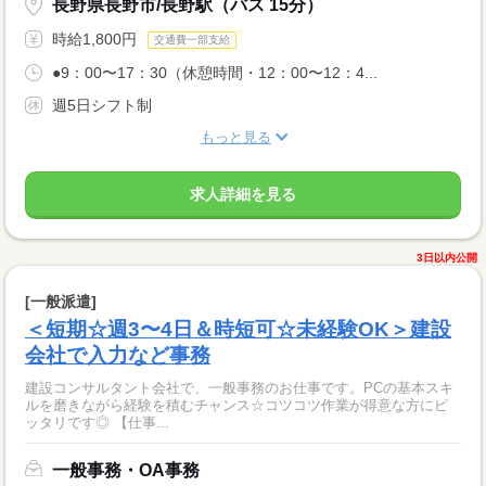
長野県長野市/長野駅（バス 15分）
時給1,800円
交通費一部支給
●9：00〜17：30（休憩時間・12：00〜12：4...
週5日シフト制
もっと見る
求人詳細を見る
3日以内公開
[一般派遣]
＜短期☆週3〜4日＆時短可☆未経験OK＞建設
会社で入力など事務
建設コンサルタント会社で、一般事務のお仕事です。PCの基本スキ
ルを磨きながら経験を積むチャンス☆コツコツ作業が得意な方にピ
ッタリです◎ 【仕事...
一般事務・OA事務