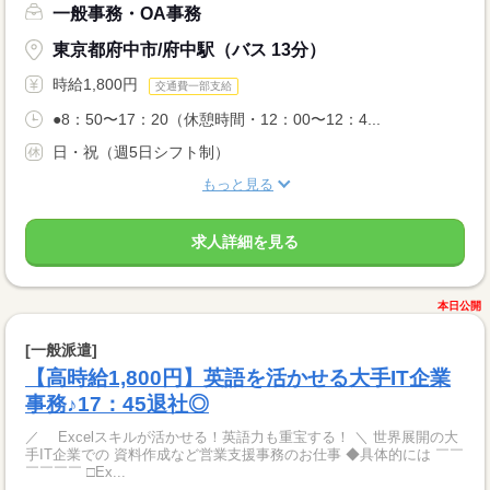
一般事務・OA事務
東京都府中市/府中駅（バス 13分）
時給1,800円
交通費一部支給
●8：50〜17：20（休憩時間・12：00〜12：4...
日・祝（週5日シフト制）
もっと見る
求人詳細を見る
本日公開
[一般派遣]
【高時給1,800円】英語を活かせる大手IT企業
事務♪17：45退社◎
／ Excelスキルが活かせる！英語力も重宝する！ ＼ 世界展開の大
手IT企業での 資料作成など営業支援事務のお仕事 ◆具体的には ￣￣
￣￣￣￣ □Ex...