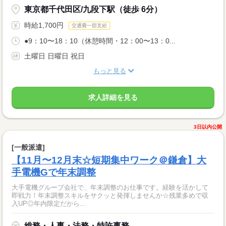
東京都千代田区/九段下駅（徒歩 6分）
時給1,700円
交通費一部支給
●9：10〜18：10（休憩時間・12：00〜13：0...
土曜日 日曜日 祝日
もっと見る
求人詳細を見る
3日以内公開
[一般派遣]
【11月〜12月末☆短期集中ワーク＠鎌倉】大
手電機Gで年末調整
大手電機グループ会社で、年末調整のお仕事です。経験を活かして
即戦力！年末調整スキルをサクッと発揮しませんか☆残業多めで収
入UP◎年内限定だから...
総務・人事・法務・特許事務