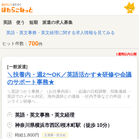
英語 使う 短期 派遣の求人募集
英語・英文事務・英文経理に関する求人情報を見てみる
700
ヒット件数：
件
1週間以内公開
[一般派遣]
＼扶養内・週2〜OK／英語活かす★研修や会議
のサポート事務★
＼英語つかう事務／ （お仕事内容） ・会議の日程調整、招集連絡 ・
英語でのメール対応、海外講師との連絡 ・社内予算などの申請 ・オ
ンライン研修へ...
英語・英文事務・英文経理
神奈川県横浜市西区/桜木町駅（徒歩 10分）
時給1,800円
交通費一部支給