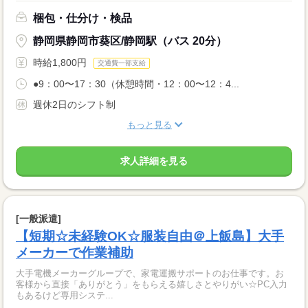
梱包・仕分け・検品
静岡県静岡市葵区/静岡駅（バス 20分）
時給1,800円
交通費一部支給
●9：00〜17：30（休憩時間・12：00〜12：4...
週休2日のシフト制
もっと見る
求人詳細を見る
[一般派遣]
【短期☆未経験OK☆服装自由＠上飯島】大手
メーカーで作業補助
大手電機メーカーグループで、家電運搬サポートのお仕事です。お
客様から直接「ありがとう」をもらえる嬉しさとやりがい☆PC入力
もあるけど専用システ...