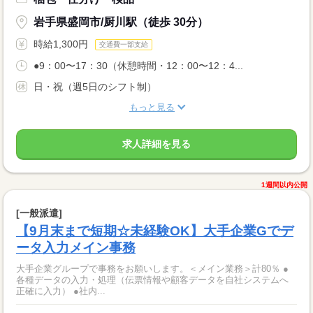
岩手県盛岡市/厨川駅（徒歩 30分）
時給1,300円
交通費一部支給
●9：00〜17：30（休憩時間・12：00〜12：4...
日・祝（週5日のシフト制）
もっと見る
求人詳細を見る
1週間以内公開
[一般派遣]
【9月末まで短期☆未経験OK】大手企業Gでデ
ータ入力メイン事務
大手企業グループで事務をお願いします。＜メイン業務＞計80％ ●
各種データの入力・処理（伝票情報や顧客データを自社システムへ
正確に入力） ●社内...