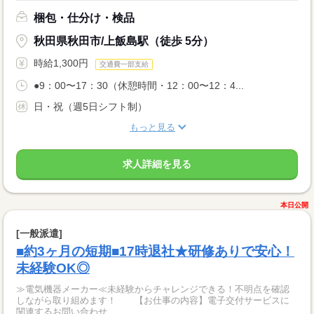
梱包・仕分け・検品
秋田県秋田市/上飯島駅（徒歩 5分）
時給1,300円
交通費一部支給
●9：00〜17：30（休憩時間・12：00〜12：4...
日・祝（週5日シフト制）
もっと見る
求人詳細を見る
本日公開
[一般派遣]
■約3ヶ月の短期■17時退社★研修ありで安心！
未経験OK◎
≫電気機器メーカー≪未経験からチャレンジできる！不明点を確認
しながら取り組めます！ 【お仕事の内容】電子交付サービスに
関連するお問い合わせ...