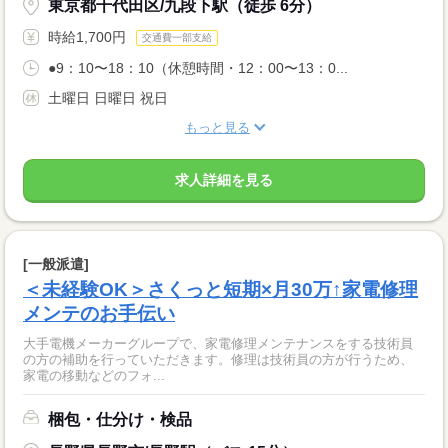
東京都千代田区/九段下駅（徒歩 6分）
時給1,700円
交通費一部支給
●9：10〜18：10（休憩時間・12：00〜13：0...
土曜日 日曜日 祝日
もっと見る
求人詳細を見る
[一般派遣]
＜未経験OK＞さくっと短期×月30万↑家電修理
メンテのお手伝い
大手電機メーカーグループで、家電修理メンテナンスをする技術員
の方の補助を行っていただきます。修理は技術員の方が行うため、
家電の移動などのフォ...
梱包・仕分け・検品