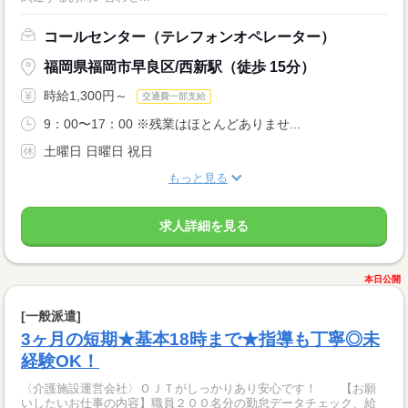
コールセンター（テレフォンオペレーター）
福岡県福岡市早良区/西新駅（徒歩 15分）
時給1,300円～
交通費一部支給
9：00〜17：00 ※残業はほとんどありませ...
土曜日 日曜日 祝日
もっと見る
求人詳細を見る
本日公開
[一般派遣]
3ヶ月の短期★基本18時まで★指導も丁寧◎未
経験OK！
〈介護施設運営会社〉ＯＪＴがしっかりあり安心です！ 【お願
いしたいお仕事の内容】職員２００名分の勤怠データチェック、給