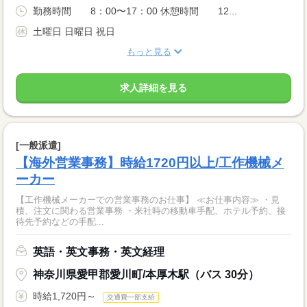
勤務時間 8：00〜17：00 休憩時間 12...
土曜日 日曜日 祝日
もっと見る
求人詳細を見る
[一般派遣]
【海外営業事務】時給1720円以上/工作機械メ
ーカー
【工作機械メーカーでの営業事務のお仕事】 ≪お仕事内容≫ ・見
積、注文に関わる営業事務 ・来社時の移動車手配、ホテル予約、接
待先予約などの手配...
英語・英文事務・英文経理
神奈川県愛甲郡愛川町/本厚木駅（バス 30分）
時給1,720円～
交通費一部支給