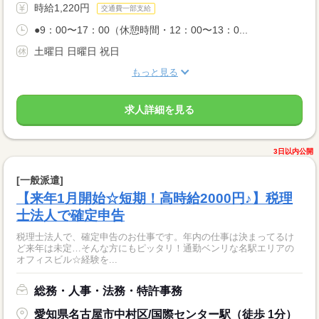
時給1,220円
交通費一部支給
●9：00〜17：00（休憩時間・12：00〜13：0...
土曜日 日曜日 祝日
もっと見る
求人詳細を見る
3日以内公開
[一般派遣]
【来年1月開始☆短期！高時給2000円♪】税理
士法人で確定申告
税理士法人で、確定申告のお仕事です。年内の仕事は決まってるけ
ど来年は未定…そんな方にもピッタリ！通勤ベンリな名駅エリアの
オフィスビル☆経験を...
総務・人事・法務・特許事務
愛知県名古屋市中村区/国際センター駅（徒歩 1分）