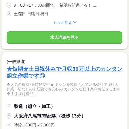
9：00〜17：30の間で、 希望時間選べる！ ...
土曜日 日曜日 祝日
もっと見る
求人詳細を見る
[一般派遣]
★短期★土日祝休みで月収30万以上のカンタン
組立作業です◎
★人気の短期×高時給案件★ ミシンを製造されている会社で 難しい
作業一切なしの未経験でも安心の カンタンな軽作業をお任せします
★ 1.まずは部品...
製造（組立・加工）
大阪府八尾市/志紀駅（徒歩 13分）
時給1,600円～2,000円