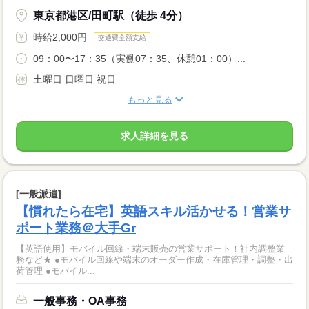
東京都港区/田町駅（徒歩 4分）
時給2,000円
交通費全額支給
09：00〜17：35（実働07：35、休憩01：00）...
土曜日 日曜日 祝日
もっと見る
求人詳細を見る
[一般派遣]
【慣れたら在宅】英語スキル活かせる！営業サ
ポート業務＠大手Gr
【英語使用】モバイル回線・端末販売の営業サポート！社内調整業
務など★ ●モバイル回線や端末のオーダー作成・在庫管理・調整・出
荷管理 ●モバイル...
一般事務・OA事務