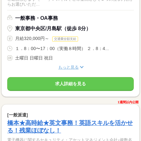
らお選びいただ...
一般事務・OA事務
東京都中央区/月島駅（徒歩 8分）
月給320,000円～
交通費全額支給
１．8：00〜17：00（実働８時間） ２．8：4...
土曜日 日曜日 祝日
もっと見る
求人詳細を見る
1週間以内公開
[一般派遣]
橋本★高時給★英文事務！英語スキルを活かせ
る！残業ほぼなし！
電子機器に関するセキュリティ・アセットマネジメント会社♪複数名