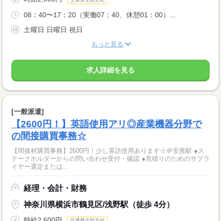
08：40〜17：20（実働07：40、休憩01：00）...
土曜日 日曜日 祝日
もっと見る
求人詳細を見る
[一般派遣]
【2600円！】英語使用アリ◎産業機器分野で
の間接購買事務☆
【間接材購買事務】2600円！少し英語使用あります☆＠安善駅 ●ス
テークホルダーからの問い合わせ受付・確認 ●見積りのためのサプラ
イヤー選定または...
経理・会計・財務
神奈川県横浜市鶴見区/浅野駅（徒歩 4分）
時給2,600円
交通費全額支給