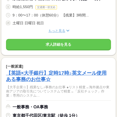
時給1,550円
交通費一部支給
9：00〜17：00（休憩60分） 【残業】3時間...
土曜日 日曜日 祝日
もっと見る
求人詳細を見る
[一般派遣]
【英語×大手銀行】定時17時♪英文メール使用
ある事務のお仕事☆
【大手企業☆】残業なし♪事務のお仕事 ●リスト精査→海外拠点や東
南アジアの取引先についてシステムで精査→「反社チェック」作
業：専用のシステム...
一般事務・OA事務
東京都千代田区/東京駅（徒歩 1分）