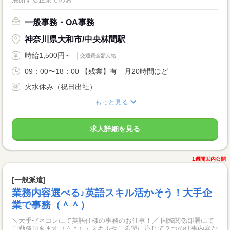
一般事務・OA事務
神奈川県大和市/中央林間駅
時給1,500円～
交通費全額支給
09：00〜18：00 【残業】有 月20時間ほど
火水休み（祝日出社）
もっと見る
求人詳細を見る
1週間以内公開
[一般派遣]
業務内容選べる♪英語スキル活かそう！大手企
業で事務（＾＾）
＼大手ゼネコンにて英語仕様の事務のお仕事！／ 国際関係部署にて
ご勤務頂きます（＾＾）♪ スキルやご希望に応じて２つの仕事内容か