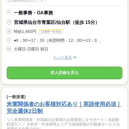
土日祝休みなので、メ...
一般事務・OA事務
宮城県仙台市青葉区/仙台駅（徒歩 15分）
時給1,450円
交通費一部支給
●8：30〜17：15（休憩時間・12：00〜13：0...
土曜日 日曜日 祝日
もっと見る
求人詳細を見る
[一般派遣]
米軍関係者のお客様対応あり｜英語使用必須｜
完全週休2日制
＼＼米軍関係者・外国籍のお客様のお部屋探しをサポート！未経験
歓迎◎／／ 大和市・中央林間エリアで地域密着の不動産サービスを
展開する企業でのお...