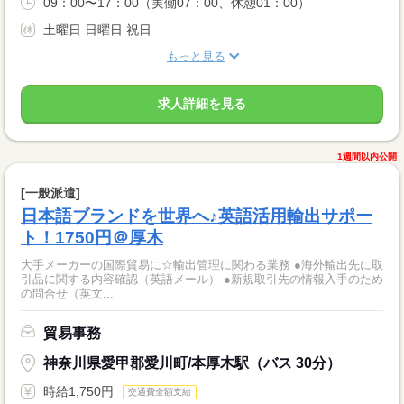
09：00〜17：00（実働07：00、休憩01：00）
土曜日 日曜日 祝日
もっと見る
求人詳細を見る
1週間以内公開
[一般派遣]
日本語ブランドを世界へ♪英語活用輸出サポー
ト！1750円＠厚木
大手メーカーの国際貿易に☆輸出管理に関わる業務 ●海外輸出先に取
引品に関する内容確認（英語メール） ●新規取引先の情報入手のため
の問合せ（英文...
貿易事務
神奈川県愛甲郡愛川町/本厚木駅（バス 30分）
時給1,750円
交通費全額支給