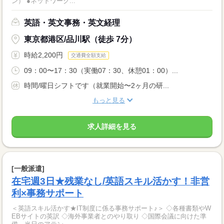
ン） ●ネットワーク...
英語・英文事務・英文経理
東京都港区/品川駅（徒歩 7分）
時給2,200円
交通費全額支給
09：00〜17：30（実働07：30、休憩01：00）...
時間/曜日シフトです（就業開始〜2ヶ月の研...
もっと見る
求人詳細を見る
[一般派遣]
在宅週3日★残業なし/英語スキル活かす！非営
利×事務サポート
＜英語スキル活かす★IT制度に係る事務サポート♪＞ ◇各種書類やW
EBサイトの英訳 ◇海外事業者とのやり取り ◇国際会議に向けた準