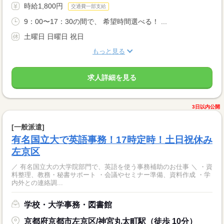
時給1,800円
交通費一部支給
9：00〜17：30の間で、 希望時間選べる！ ...
土曜日 日曜日 祝日
もっと見る
求人詳細を見る
3日以内公開
[一般派遣]
有名国立大で英語事務！17時定時！土日祝休み
左京区
／ 有名国立大の大学院部門で、英語を使う事務補助のお仕事 ＼ ・資
料整理、教務・秘書サポート ・会議やセミナー準備、資料作成 ・学
内外との連絡調...
学校・大学事務・図書館
京都府京都市左京区/神宮丸太町駅（徒歩 10分）