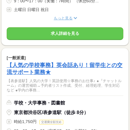
9：00〜17：00（実働：7時間） （休憩60分...
土曜日 日曜日 祝日
もっと見る
求人詳細を見る
[一般派遣]
【人気の学校事務】英会話あり！留学生との交
流サポート業務★
【表参道駅】人気の大学！英語使用☆事務のお仕事♪ ●『チャットル
ーム』の運営補助→予約者リスト作成、受付、経理処理、学生対応
など ●学内の事務...
学校・大学事務・図書館
東京都渋谷区/表参道駅（徒歩 8分）
時給1,750円
交通費全額支給