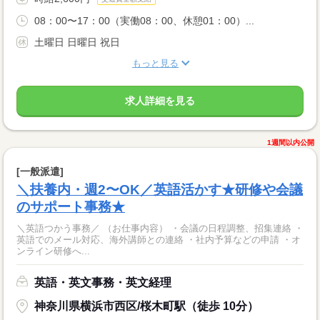
08：00〜17：00（実働08：00、休憩01：00）...
土曜日 日曜日 祝日
もっと見る
求人詳細を見る
1週間以内公開
[一般派遣]
＼扶養内・週2〜OK／英語活かす★研修や会議
のサポート事務★
＼英語つかう事務／ （お仕事内容） ・会議の日程調整、招集連絡 ・
英語でのメール対応、海外講師との連絡 ・社内予算などの申請 ・オ
ンライン研修へ...
英語・英文事務・英文経理
神奈川県横浜市西区/桜木町駅（徒歩 10分）