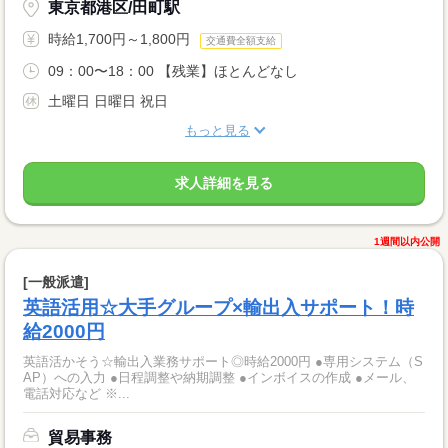
東京都港区/田町駅
時給1,700円～1,800円
交通費全額支給
09：00〜18：00 【残業】ほとんどなし
土曜日 日曜日 祝日
もっと見る
求人詳細を見る
1週間以内公開
[一般派遣]
英語活用☆大手グループ×輸出入サポート！時
給2000円
英語活かそう☆輸出入業務サポート◎時給2000円 ●専用システム（S
AP）への入力 ●日程調整や納期調整 ●インボイスの作成 ●メール、
電話対応など ※...
貿易事務