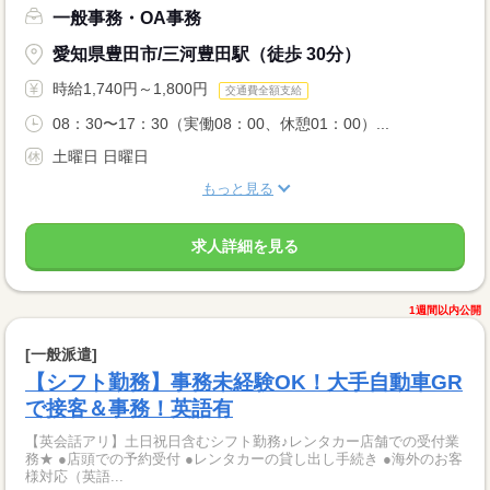
一般事務・OA事務
愛知県豊田市/三河豊田駅（徒歩 30分）
時給1,740円～1,800円
交通費全額支給
08：30〜17：30（実働08：00、休憩01：00）...
土曜日 日曜日
もっと見る
求人詳細を見る
1週間以内公開
[一般派遣]
【シフト勤務】事務未経験OK！大手自動車GR
で接客＆事務！英語有
【英会話アリ】土日祝日含むシフト勤務♪レンタカー店舗での受付業
務★ ●店頭での予約受付 ●レンタカーの貸し出し手続き ●海外のお客
様対応（英語...