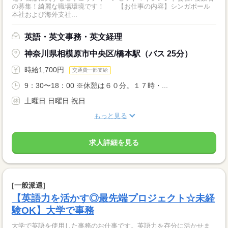
の募集！綺麗な職場環境です！ 【お仕事の内容】シンガポール
本社および海外支社...
英語・英文事務・英文経理
神奈川県相模原市中央区/橋本駅（バス 25分）
時給1,700円
交通費一部支給
9：30〜18：00 ※休憩は６０分。１７時・...
土曜日 日曜日 祝日
もっと見る
求人詳細を見る
[一般派遣]
【英語力を活かす◎最先端プロジェクト☆未経
験OK】大学で事務
大学で英語を使用した事務のお仕事です。英語力を存分に活かせま