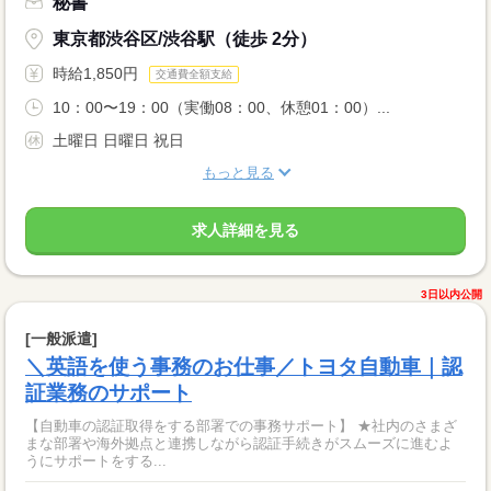
秘書
東京都渋谷区/渋谷駅（徒歩 2分）
時給1,850円
交通費全額支給
10：00〜19：00（実働08：00、休憩01：00）...
土曜日 日曜日 祝日
もっと見る
求人詳細を見る
3日以内公開
[一般派遣]
＼英語を使う事務のお仕事／トヨタ自動車｜認
証業務のサポート
【自動車の認証取得をする部署での事務サポート】 ★社内のさまざ
まな部署や海外拠点と連携しながら認証手続きがスムーズに進むよ
うにサポートをする...