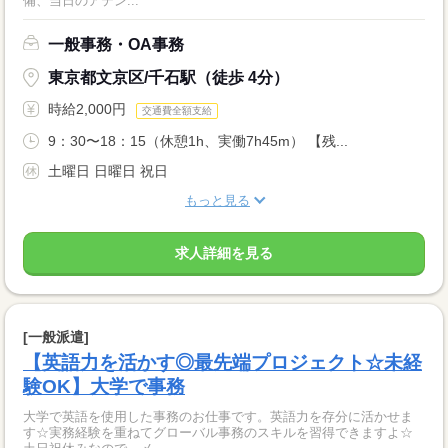
備、当日のアテン...
一般事務・OA事務
東京都文京区/千石駅（徒歩 4分）
時給2,000円
交通費全額支給
9：30〜18：15（休憩1h、実働7h45m） 【残...
土曜日 日曜日 祝日
もっと見る
求人詳細を見る
[一般派遣]
【英語力を活かす◎最先端プロジェクト☆未経
験OK】大学で事務
大学で英語を使用した事務のお仕事です。英語力を存分に活かせま
す☆実務経験を重ねてグローバル事務のスキルを習得できますよ☆