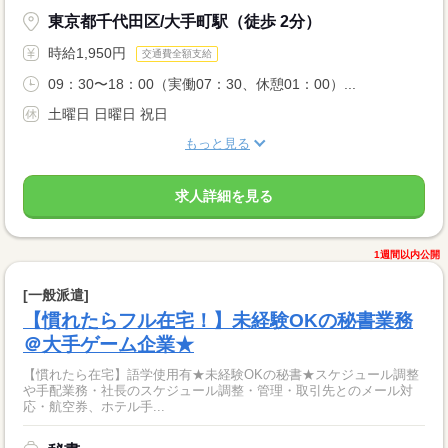
東京都千代田区/大手町駅（徒歩 2分）
時給1,950円
交通費全額支給
09：30〜18：00（実働07：30、休憩01：00）...
土曜日 日曜日 祝日
もっと見る
求人詳細を見る
1週間以内公開
[一般派遣]
【慣れたらフル在宅！】未経験OKの秘書業務
＠大手ゲーム企業★
【慣れたら在宅】語学使用有★未経験OKの秘書★スケジュール調整
や手配業務・社長のスケジュール調整・管理・取引先とのメール対
応・航空券、ホテル手...