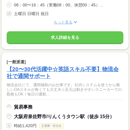
08：00〜16：45（実働08：00、休憩00：45）...
土曜日 日曜日 祝日
もっと見る
求人詳細を見る
[一般派遣]
【20〜30代活躍中☆英語スキル不要】物流会
社で通関サポート
物流会社にて、通関補助のお仕事です。社内システムを使うから難
しいOAスキルが無くても大丈夫☆足元は動きやすいスニーカーでの
勤務もOK！毎日の通勤...
貿易事務
大阪府泉佐野市/りんくうタウン駅（徒歩 15分）
時給1,420円
交通費一部支給