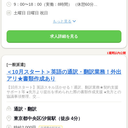
9：00〜18：00（実働：8時間） （休憩60分...
土曜日 日曜日 祝日
もっと見る
求人詳細を見る
1週間以内公開
[一般派遣]
＜10月スタート＞英語の通訳・翻訳業務！外出
アリ★書類作成あり
【10月スタート】英語スキル活かせる！通訳、翻訳業務★契約支援
サポート等 ●先方より提出を求められた際の書類作成支援 ●先方との
協議事項整理、交...
通訳・翻訳
東京都中央区/汐留駅（徒歩 4分）
時給2,000円
交通費全額支給