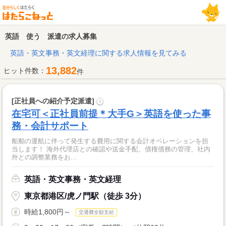
英語 使う 派遣の求人募集
英語・英文事務・英文経理に関する求人情報を見てみる
13,882
ヒット件数：
件
[正社員への紹介予定派遣]
?
在宅可＜正社員前提＊大手G＞英語を使った事
務・会計サポート
船舶の運航に伴って発生する費用に関する会計オペレーションを担
当します！ 海外代理店との確認や送金手配、債権債務の管理、社内
外との調整業務をお...
英語・英文事務・英文経理
東京都港区/虎ノ門駅（徒歩 3分）
時給1,800円～
交通費全額支給