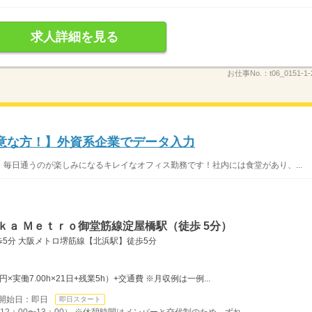
求人詳細を見る
お仕事No.：
t06_0151-1
意な方！】外資系企業でデータ入力
毎日通うのが楽しみになるキレイなオフィス勤務です！社内には食堂があり、...
ｋａ Ｍｅｔｒｏ御堂筋線淀屋橋駅（徒歩 5分）
5分 大阪メトロ堺筋線【北浜駅】徒歩5分
0円×実働7.00h×21日+残業5h）+交通費 ※月収例は一例...
開始日：即日
即日スタート