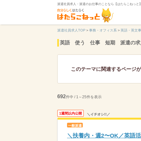
派遣社員求人・派遣のお仕事のことなら【はたらこねっと
派遣社員求人TOP
>
事務・オフィス系
>
英語・英文
英語 使う 仕事 短期 派遣の求
このテーマに関連するページ
692
件中 / 1～25件を表示
1週間以内公開
＼イチオシ!!／
一般派遣
＼扶養内・週2〜OK／英語