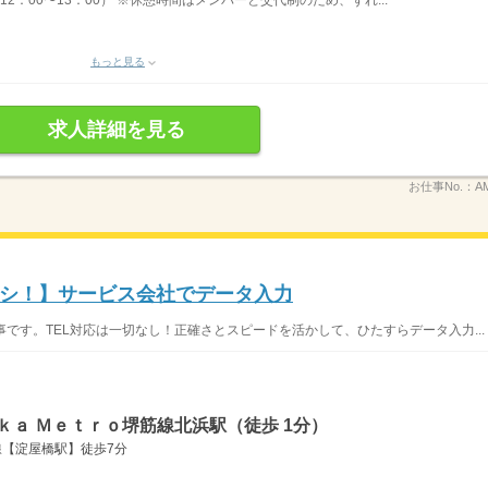
12：00〜13：00） ※休憩時間はメンバーと交代制のため、ずれ...
もっと見る
求人詳細を見る
お仕事No.：
A
ナシ！】サービス会社でデータ入力
です。TEL対応は一切なし！正確さとスピードを活かして、ひたすらデータ入力...
ｋａ Ｍｅｔｒｏ堺筋線北浜駅（徒歩 1分）
線【淀屋橋駅】徒歩7分