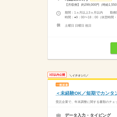
【月収例】 約299,000円（時給1,55
期間：1ヵ月以上3ヵ月以内 勤務
時間：●9：00〜18：00（休憩時間・1
土曜日 日曜日 祝日
3日以内公開
＼イチオシ!!／
一般派遣
＜未経験OK／短期でカンタ
受託企業で、年末調整に関する書類のチェッ
データ入力・タイピング