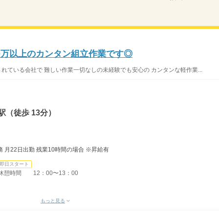
0万以上のカンタン組立作業です◎
れている会社で 難しい作業一切なしの未経験でも安心の カンタンな軽作業...
（徒歩 13分）
勤務 月22日出勤 残業10時間の場合 ※昇給有
即日スタート
休憩時間 12：00〜13：00
もっと見る