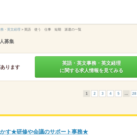
】
事務・英文経理
>
英語 使う 仕事 短期 派遣の一覧
人募集
英語・英文事務・英文経理
があります
に関する求人情報を見てみる
1
2
3
4
5
…
28
活かす★研修や会議のサポート事務★