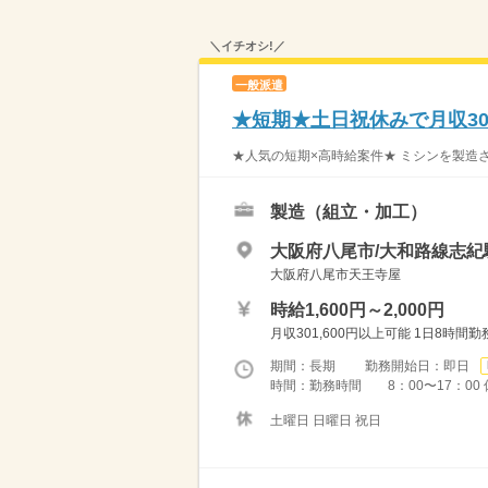
＼イチオシ!／
一般派遣
★短期★土日祝休みで月収3
★人気の短期×高時給案件★ ミシンを製造さ
製造（組立・加工）
大阪府八尾市/大和路線志紀駅
大阪府八尾市天王寺屋
時給1,600円～2,000円
月収301,600円以上可能 1日8時間
期間：長期 勤務開始日：即日
時間：勤務時間 8：00〜17：00 
土曜日 日曜日 祝日