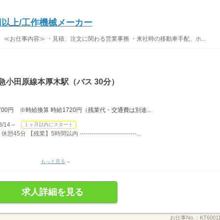
円以上/工作機械メーカー
≪お仕事内容≫ ・見積、注文に関わる営業事務 ・来社時の移動車手配、ホ...
急小田原線本厚木駅（バス 30分）
00円 ※時給換算 時給1720円（残業代・交通費は別途...
/14～
１ヶ月以内にスタート
残業】5時間以内 -----------------------------...
もっと見る
求人詳細を見る
お仕事No.：
KT6001