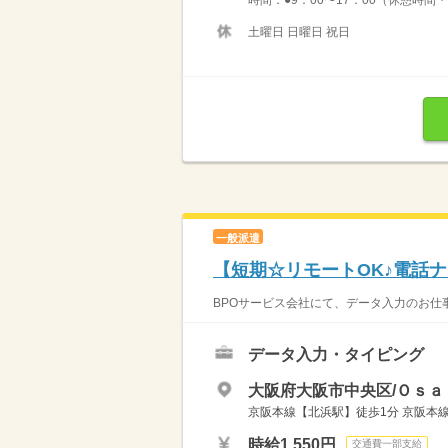
時間：●9：00〜17：00（休憩時間・
土曜日 日曜日 祝日
一般派遣
【短期☆リモートOK♪電話
BPOサービス会社にて、データ入力のお仕事
データ入力・タイピング
大阪府大阪市中央区/Ｏｓａ
京阪本線【北浜駅】徒歩1分 京阪本
時給1,550円
交通費一部支給