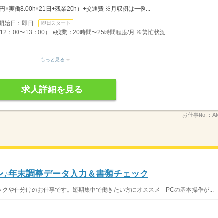
0円×実働8.00h×21日+残業20h）+交通費 ※月収例は一例...
開始日：即日
即日スタート
2：00〜13：00） ●残業：20時間〜25時間程度/月 ※繁忙状況...
もっと見る
求人詳細を見る
お仕事No.：
A
ン♪年末調整データ入力＆書類チェック
クや仕分けのお仕事です。短期集中で働きたい方にオススメ！PCの基本操作が...