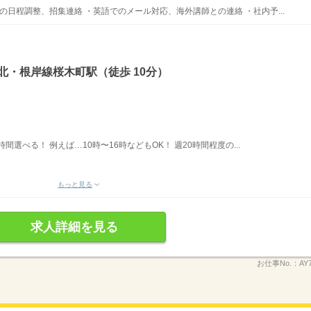
の日程調整、招集連絡 ・英語でのメール対応、海外講師との連絡 ・社内予...
北・根岸線桜木町駅（徒歩 10分）
時間選べる！ 例えば…10時〜16時などもOK！ 週20時間程度の...
もっと見る
求人詳細を見る
お仕事No.：
AY