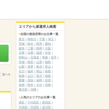
エリアから派遣求人検索
全国の都道府県のお仕事一覧
東京
神奈川
千葉
埼玉
茨城
栃木
群馬
愛知
岐阜
三重
静岡
大阪
兵庫
京都
滋賀
奈良
和歌山
北海道
青森
岩手
宮城
秋田
山形
福島
山梨
長野
新潟
富山
石川
福井
岡山
鳥取
次へ
島根
山口
香川
徳島
愛媛
高知
福岡
佐賀
長崎
熊本
大分
宮崎
鹿児島
沖縄
人気のエリアのお仕事一覧
港区
千代田区
新宿区
中央区
渋谷区
品川区