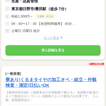
生産・品質管理
東京都日野市/豊田駅（徒歩 7分）
時給1,900円～
交通費一部支給
09：00〜17：30 【休憩時間備考】 45分 ...
土曜日 日曜日 祝日
もっと見る
求人詳細を見る
1週間以内公開
[一般派遣]
寮あり/くるまタイヤの加工オペ・組立・外観
検査・測定/日払いOK
【業務内容詳細】≪残業多めの交替勤務で稼げる！ 未経験大歓迎の
タイヤ製造のオシゴト♪≫ 自動車のタイヤ製造のお仕事です。 ゴム
製、樹脂製部品の...