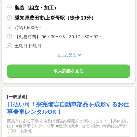
製造（組立・加工）
愛知県豊田市/上挙母駅（徒歩 10分）
時給1,500円～
【勤務時間】 06：30〜15：30 17：30〜02：...
土曜日 日曜日
もっと見る
求人詳細を見る
[一般派遣]
日払い可！寮完備◎自動車部品を成形するお仕
事◆車レンタルOK！
西尾市にある工場で 自動車部品の製造をお願いします！ 【具体的に
は】 ■自動車ウレタン成形 ■金型の清掃 など 細かい作業は先輩が
丁寧に お教え...