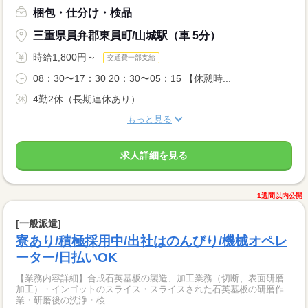
梱包・仕分け・検品
三重県員弁郡東員町/山城駅（車 5分）
時給1,800円～
交通費一部支給
08：30〜17：30 20：30〜05：15 【休憩時...
4勤2休（長期連休あり）
もっと見る
求人詳細を見る
1週間以内公開
[一般派遣]
寮あり/積極採用中/出社はのんびり/機械オペレ
ーター/日払いOK
【業務内容詳細】合成石英基板の製造、加工業務（切断、表面研磨
加工）・インゴットのスライス・スライスされた石英基板の研磨作
業・研磨後の洗浄・検...