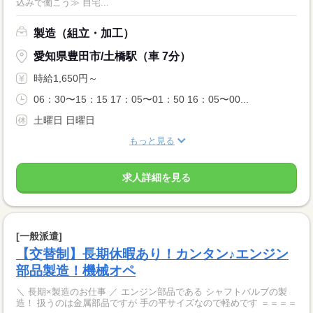
込みで働こう≫ 自宅...
製造（組立・加工）
愛知県豊田市/土橋駅（車 7分）
時給1,650円～
06：30〜15：15 17：05〜01：50 16：05〜00...
土曜日 日曜日
もっと見る
求人詳細を見る
[一般派遣]
【交替制】長期休暇あり！カンタン♪エンジン
部品製造！機械オペ
＼ 長期×製造のお仕事 ／ エンジン部品である シャフトバルブの製
造！ 扱うのは金属部品ですが 手の平サイズなので軽めです ＝＝＝＝