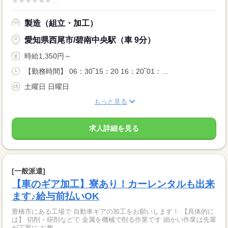
＝＝＝＝＝＝...
製造（組立・加工）
愛知県西尾市/碧南中央駅（車 9分）
時給1,350円～
【勤務時間】 06：30‾15：20 16：20‾01：...
土曜日 日曜日
もっと見る
求人詳細を見る
[一般派遣]
【車のギア加工】寮あり！カーレンタルも出来
ます♪給与前払いOK
豊橋市にある工場で 自動車ギアの加工をお願いします！ 【具体的に
は】 切削・研削などで 金属を機械で削る作業です 細かい作業は先輩
が丁寧に お教...