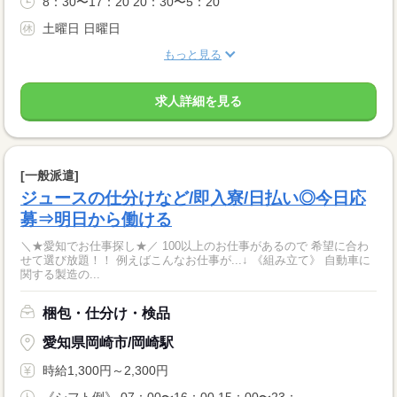
8：30〜17：20 20：30〜5：20
土曜日 日曜日
もっと見る
求人詳細を見る
[一般派遣]
ジュースの仕分けなど/即入寮/日払い◎今日応
募⇒明日から働ける
＼★愛知でお仕事探し★／ 100以上のお仕事があるので 希望に合わ
せて選び放題！！ 例えばこんなお仕事が...↓ 《組み立て》 自動車に
関する製造の...
梱包・仕分け・検品
愛知県岡崎市/岡崎駅
時給1,300円～2,300円