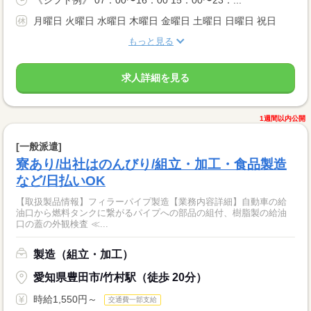
《シフト例》 07：00〜16：00 15：00〜23：...
月曜日 火曜日 水曜日 木曜日 金曜日 土曜日 日曜日 祝日
もっと見る
求人詳細を見る
1週間以内公開
[一般派遣]
寮あり/出社はのんびり/組立・加工・食品製造
など/日払いOK
【取扱製品情報】フィラーパイプ製造【業務内容詳細】自動車の給
油口から燃料タンクに繋がるパイプへの部品の組付、樹脂製の給油
口の蓋の外観検査 ≪...
製造（組立・加工）
愛知県豊田市/竹村駅（徒歩 20分）
時給1,550円～
交通費一部支給