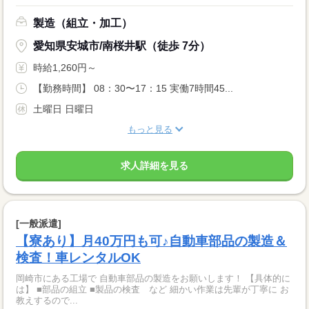
製造（組立・加工）
愛知県安城市/南桜井駅（徒歩 7分）
時給1,260円～
【勤務時間】 08：30〜17：15 実働7時間45...
土曜日 日曜日
もっと見る
求人詳細を見る
[一般派遣]
【寮あり】月40万円も可♪自動車部品の製造＆
検査！車レンタルOK
岡崎市にある工場で 自動車部品の製造をお願いします！ 【具体的に
は】 ■部品の組立 ■製品の検査 など 細かい作業は先輩が丁寧に お
教えするので...