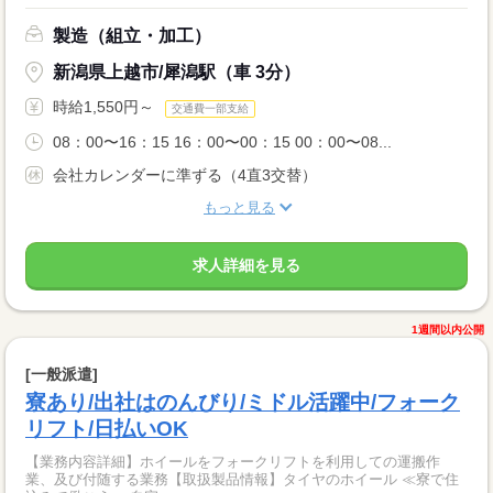
製造（組立・加工）
新潟県上越市/犀潟駅（車 3分）
時給1,550円～
交通費一部支給
08：00〜16：15 16：00〜00：15 00：00〜08...
会社カレンダーに準ずる（4直3交替）
もっと見る
求人詳細を見る
1週間以内公開
[一般派遣]
寮あり/出社はのんびり/ミドル活躍中/フォーク
リフト/日払いOK
【業務内容詳細】ホイールをフォークリフトを利用しての運搬作
業、及び付随する業務【取扱製品情報】タイヤのホイール ≪寮で住