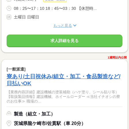
08：25〜17：10 18：45〜03：30 【休憩時...
土曜日 日曜日
もっと見る
求人詳細を見る
1週間以内公開
[一般派遣]
寮あり/土日祝休み/組立・加工・食品製造など/
日払いOK
【業務内容詳細】建設機械の塗装補助（ハケ塗り、シール貼り等）
【取扱製品情報】建設機械、ホイールローダー ≪当社イチオシの寮
のお仕事≫ 職場の...
製造（組立・加工）
茨城県龍ケ崎市/佐貫駅（車 20分）