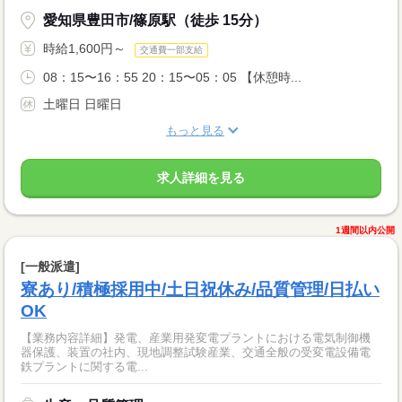
愛知県豊田市/篠原駅（徒歩 15分）
時給1,600円～
交通費一部支給
08：15〜16：55 20：15〜05：05 【休憩時...
土曜日 日曜日
もっと見る
求人詳細を見る
1週間以内公開
[一般派遣]
寮あり/積極採用中/土日祝休み/品質管理/日払い
OK
【業務内容詳細】発電、産業用発変電プラントにおける電気制御機
器保護、装置の社内、現地調整試験産業、交通全般の受変電設備電
鉄プラントに関する電...