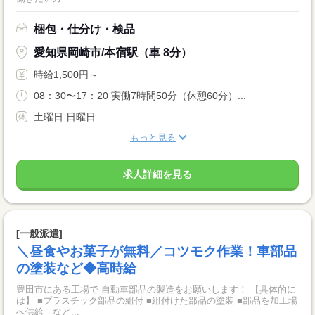
梱包・仕分け・検品
愛知県岡崎市/本宿駅（車 8分）
時給1,500円～
08：30〜17：20 実働7時間50分（休憩60分）...
土曜日 日曜日
もっと見る
求人詳細を見る
[一般派遣]
＼昼食やお菓子が無料／コツモク作業！車部品
の塗装など◆高時給
豊田市にある工場で 自動車部品の製造をお願いします！ 【具体的に
は】 ■プラスチック部品の組付 ■組付けた部品の塗装 ■部品を加工場
へ供給 など...