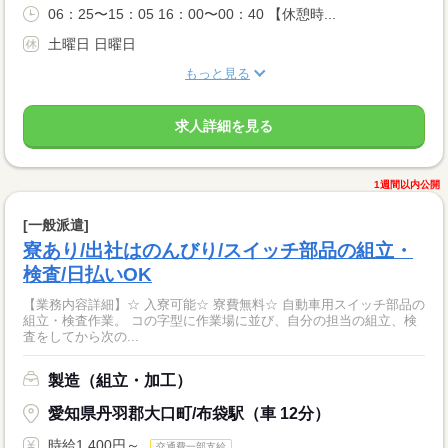
06：25〜15：05 16：00〜00：40 【休憩時...
土曜日 日曜日
もっと見る
求人詳細を見る
1週間以内公開
[一般派遣]
寮あり/出社はのんびり/スイッチ部品の組立・
検査/日払いOK
【業務内容詳細】☆ 入寮可能☆ 寮費無料☆ 自動車用スイッチ部品の
組立・検査作業。 コの字型に作業場に並び、自分の担当の組立、検
査をしてから次の...
製造（組立・加工）
愛知県丹羽郡大口町/布袋駅（車 12分）
時給1,400円～
交通費一部支給