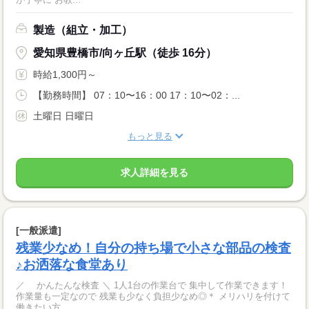
製造（組立・加工）
愛知県豊橋市/向ヶ丘駅（徒歩 16分）
時給1,300円～
【勤務時間】 07：10〜16：00 17：10〜02：...
土曜日 日曜日
もっと見る
求人詳細を見る
[一般派遣]
残業少なめ！自分の持ち場で小さな部品の検査
♪お洒落な食堂あり
／ かんたんな検査 ＼ 1人1台の作業台で 集中して作業できます！
作業量も一定なので 残業も少なく負担少なめ◎＊ メリハリを付けて
働きたい方...