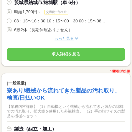
茨城県結城市/結城駅（車 6分）
時給1,700円～
交通費一部支給
08：15〜16：30 16：15〜00：30 00：15〜08...
6勤2休（長期休暇ありません）
もっと見る
求人詳細を見る
1週間以内公開
[一般派遣]
寮あり/機械から流れてきた製品の汚れ取り、
検査/日払いOK
【業務内容詳細】（1）自動機という機械から流れてきた製品の綿棒
での汚れ取り、拡大鏡を使用した外観検査。 （2）手の指サイズの製
品を機械へセット...
製造（組立・加工）