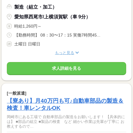
製造（組立・加工）
愛知県西尾市/上横須賀駅（車 9分）
時給1,260円～
【勤務時間】 08：30〜17：15 実働7時間45...
土曜日 日曜日
もっと見る
求人詳細を見る
[一般派遣]
【寮あり】月40万円も可♪自動車部品の製造＆
検査！車レンタルOK
岡崎市にある工場で 自動車部品の製造をお願いします！ 【具体的に
は】 ■部品の組立 ■製品の検査 など 細かい作業は先輩が丁寧に お
教えするので...