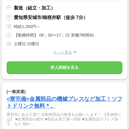
製造（組立・加工）
愛知県安城市/南桜井駅（徒歩 7分）
時給1,260円～
【勤務時間】 08：30〜17：15 実働7時間45...
土曜日 日曜日
もっと見る
求人詳細を見る
[一般派遣]
<寮完備>金属部品の機械プレスなど加工！ソフ
トドリンク無料＊。
豊田市にある工場で 自動車部品の製造をお願いします！ 【具体的に
は】 ■金属部品の組付 ■部品を加工場へ供給 ■金属部品のプレス加
工 など 細か...