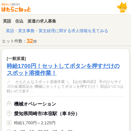
英語 住込 派遣の求人募集
英語・英文事務・英文経理に関する求人情報を見てみる
32
ヒット件数：
件
[一般派遣]
時給1700円！セットしてボタンを押すだけの
スポット溶接作業！
／ かんたんなスポット溶接作業 ＼ 【お仕事内容】 手のひらサイ
ズの金属部品を 機械にセットしてボタンを押すだけ！ 部品1つ1つは
軽いので楽チ...
機械オペレーション
愛知県岡崎市/本宿駅（車 8分）
時給1,700円～2,125円