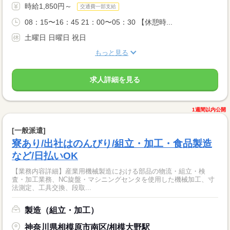
時給1,850円～
交通費一部支給
08：15〜16：45 21：00〜05：30 【休憩時...
土曜日 日曜日 祝日
もっと見る
求人詳細を見る
1週間以内公開
[一般派遣]
寮あり/出社はのんびり/組立・加工・食品製造
など/日払いOK
【業務内容詳細】産業用機械製造における部品の物流・組立・検
査・加工業務、NC旋盤・マシニングセンタを使用した機械加工、寸
法測定、工具交換、段取...
製造（組立・加工）
神奈川県相模原市南区/相模大野駅