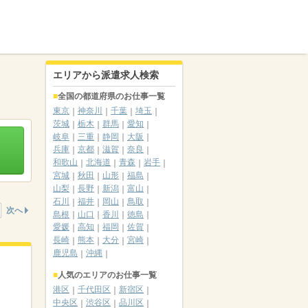
エリアから派遣求人検索
全国の都道府県のお仕事一覧
東京
神奈川
千葉
埼玉
茨城
栃木
群馬
愛知
岐阜
三重
静岡
大阪
兵庫
京都
滋賀
奈良
和歌山
北海道
青森
岩手
宮城
秋田
山形
福島
山梨
長野
新潟
富山
石川
福井
岡山
鳥取
次へ
島根
山口
香川
徳島
愛媛
高知
福岡
佐賀
長崎
熊本
大分
宮崎
鹿児島
沖縄
人気のエリアのお仕事一覧
港区
千代田区
新宿区
中央区
渋谷区
品川区