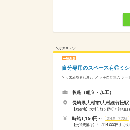
＼オススメ!／
一般派遣
自分専用のスペース有◎ミシ
＼＼未経験者歓迎♪／／ 大手自動車の シート
製造（組立・加工）
長崎県大村市/大村線竹松駅
【勤務地】大村市雄ヶ原町 ※詳細は
時給1,150円～
交通費一部支給
【交通費備考】 ※月14,000円まで支