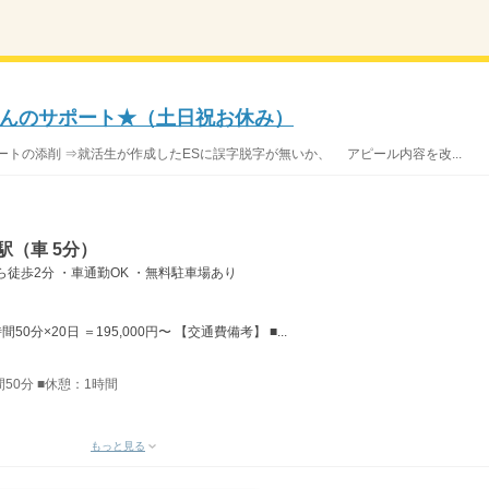
んのサポート★（土日祝お休み）
トの添削 ⇒就活生が作成したESに誤字脱字が無いか、 アピール内容を改...
駅（車 5分）
徒歩2分 ・車通勤OK ・無料駐車場あり
50分×20日 ＝195,000円〜 【交通費備考】 ■...
間50分 ■休憩：1時間
もっと見る