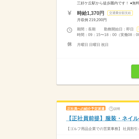
三好ケ丘駅から徒歩圏内です！ ●無
時給1,370円
交通費全額支給
月収例 219,200円
期間：長期 勤務開始日：即日
時間：09：15〜18：00（実働08：0
月曜日 日曜日 祝日
正社員への紹介予定派遣
説明
【正社員前提】服装・ネイル
【ゴルフ用品企業での営業事務】 社員割引