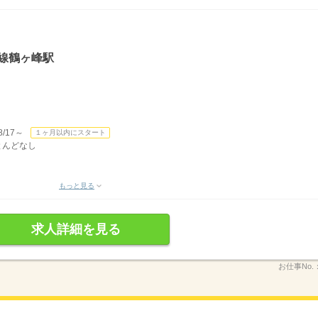
線鶴ヶ峰駅
/17～
１ヶ月以内にスタート
ほとんどなし
もっと見る
求人詳細を見る
お仕事No.