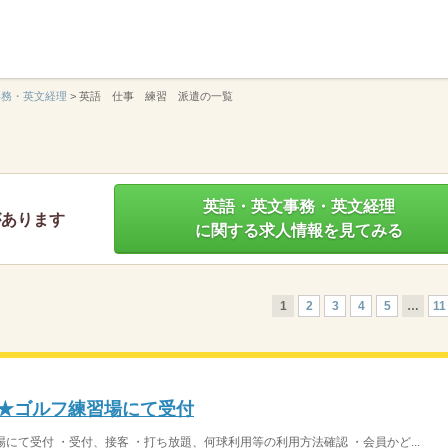
】
事務・英文経理
>
英語 仕事 練習 派遣の一覧
英語・英文事務・英文経理
があります
に関する求人情報を見てみる
1
2
3
4
5
…
11
：00★ゴルフ練習場にて受付
練習場にて受付 ・受付、接客 ・打ち放題、何球利用等の利用方法確認 ・会員かど...