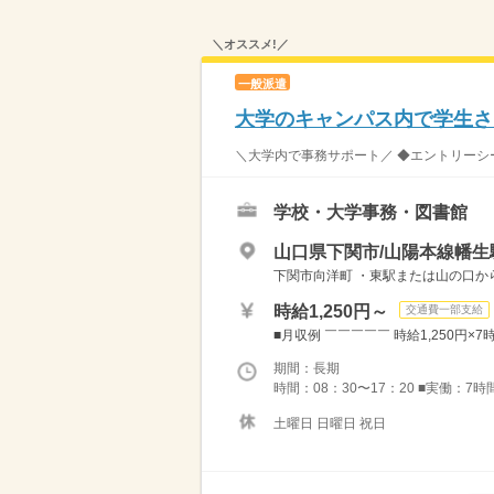
＼オススメ!／
一般派遣
大学のキャンパス内で学生さ
＼大学内で事務サポート／ ◆エントリーシー
学校・大学事務・図書館
山口県下関市/山陽本線幡生
下関市向洋町 ・東駅または山の口から
時給1,250円～
交通費一部支給
■月収例 ￣￣￣￣￣ 時給1,250円×7時間
期間：長期
時間：08：30〜17：20 ■実働：7時
土曜日 日曜日 祝日