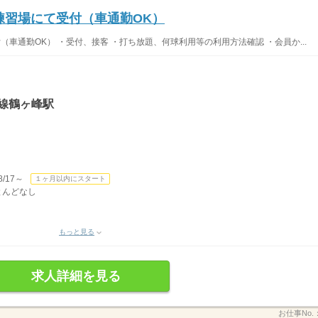
フ練習場にて受付（車通勤OK）
付（車通勤OK） ・受付、接客 ・打ち放題、何球利用等の利用方法確認 ・会員か...
線鶴ヶ峰駅
/17～
１ヶ月以内にスタート
ほとんどなし
もっと見る
求人詳細を見る
お仕事No.