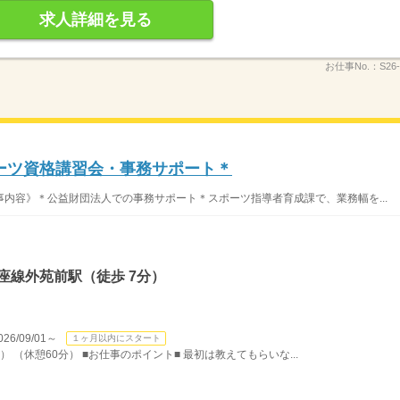
求人詳細を見る
お仕事No.：
S26-
ーツ資格講習会・事務サポート＊
内容》＊公益財団法人での事務サポート＊スポーツ指導者育成課で、業務幅を...
座線外苑前駅（徒歩 7分）
/09/01～
１ヶ月以内にスタート
） （休憩60分） ■お仕事のポイント■ 最初は教えてもらいな...