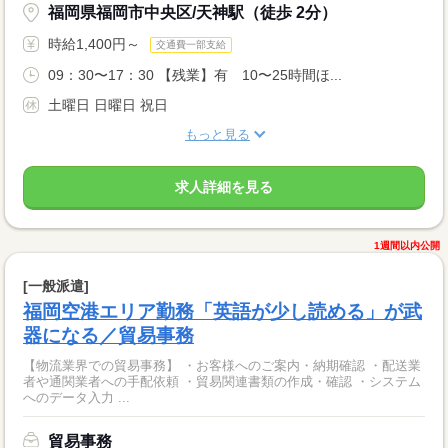
福岡県福岡市中央区/天神駅（徒歩 2分）
時給1,400円～
交通費一部支給
09：30〜17：30 【残業】有 10〜25時間ほ...
土曜日 日曜日 祝日
もっと見る
求人詳細を見る
1週間以内公開
[一般派遣]
福岡空港エリア勤務「英語が少し読める」が武
器になる／貿易事務
【物流業界での貿易事務】 ・お客様へのご案内・納期確認 ・配送業
者や通関業者への手配依頼 ・貿易関連書類の作成・確認 ・システム
へのデータ入力 ...
貿易事務