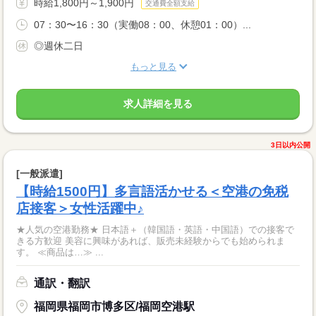
時給1,800円～1,900円
交通費全額支給
07：30〜16：30（実働08：00、休憩01：00）...
◎週休二日
もっと見る
求人詳細を見る
3日以内公開
[一般派遣]
【時給1500円】多言語活かせる＜空港の免税
店接客＞女性活躍中♪
★人気の空港勤務★ 日本語＋（韓国語・英語・中国語）での接客で
きる方歓迎 美容に興味があれば、販売未経験からでも始められま
す。 ≪商品は…≫ ...
通訳・翻訳
福岡県福岡市博多区/福岡空港駅