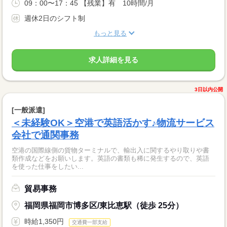
09：00〜17：45 【残業】有 10時間/月
週休2日のシフト制
もっと見る
求人詳細を見る
3日以内公開
[一般派遣]
＜未経験OK＞空港で英語活かす♪物流サービス
会社で通関事務
空港の国際線側の貨物ターミナルで、輸出入に関するやり取りや書
類作成などをお願いします。英語の書類も稀に発生するので、英語
を使った仕事をしたい...
貿易事務
福岡県福岡市博多区/東比恵駅（徒歩 25分）
時給1,350円
交通費一部支給