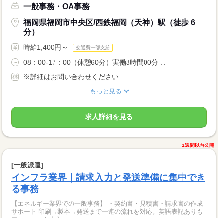
一般事務・OA事務
福岡県福岡市中央区/西鉄福岡（天神）駅（徒歩 6
分）
時給1,400円～
交通費一部支給
08：00-17：00（休憩60分）実働8時間00分 ...
※詳細はお問い合わせください
もっと見る
求人詳細を見る
1週間以内公開
[一般派遣]
インフラ業界｜請求入力と発送準備に集中でき
る事務
【エネルギー業界での一般事務】 ・契約書・見積書・請求書の作成
サポート 印刷→製本→発送まで一連の流れを対応。英語表記ありも