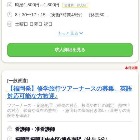
時給1,500円～1,600円
交通費一部支給
8：30〜17：15 （実働7時間45分） （休憩60...
土曜日 日曜日 祝日
もっと見る
求人詳細を見る
本日公開
[一般派遣]
【福岡発】修学旅行ツアーナースの募集。英語
対応可能な方歓迎♪
ツアーナース ・応急処置（軽傷の対応、検温や血圧の測定、熱中症
の対応、軟膏や湿布の塗布） ・急病時の病院付き添い（最寄りの病
院等を確認）
看護師・准看護師
福岡県福岡市中央区/博多南駅（徒歩 5分）