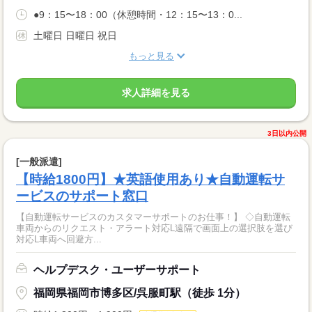
●9：15〜18：00（休憩時間・12：15〜13：0...
土曜日 日曜日 祝日
もっと見る
求人詳細を見る
3日以内公開
[一般派遣]
【時給1800円】★英語使用あり★自動運転サ
ービスのサポート窓口
【自動運転サービスのカスタマーサポートのお仕事！】 ◇自動運転
車両からのリクエスト・アラート対応L遠隔で画面上の選択肢を選び
対応L車両へ回避方...
ヘルプデスク・ユーザーサポート
福岡県福岡市博多区/呉服町駅（徒歩 1分）