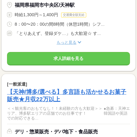
福岡県福岡市中央区/天神駅
時給1,300円～1,400円
交通費全額支給
8：00〜20：00の間8時間（休憩1時間）シフ...
「とりあえず、登録ダケ…」も大歓迎☆ す...
もっと見る
求人詳細を見る
[一般派遣]
【天神/博多/選べる】多言語も活かせるお菓子
販売★月収22万以上
＜＜観光客のおもてなし！！未経験の方も大歓迎＞＞ ●急募：天神エ
リア、博多駅エリアの店舗でのお仕事です！ 韓国語や英語
での対応できる...
デリ・惣菜販売・デパ地下・食品販売