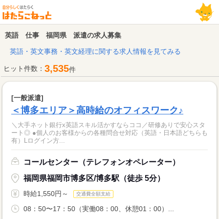
英語 仕事 福岡県 派遣の求人募集
英語・英文事務・英文経理に関する求人情報を見てみる
3,535
ヒット件数：
件
[一般派遣]
＜博多エリア＞高時給のオフィスワーク♪
＼大手ネット銀行x英語スキル活かすならココ／研修ありで安心スタ
ート◎ ●個人のお客様からの各種問合せ対応（英語・日本語どちらも
有）Lログイン方...
コールセンター（テレフォンオペレーター）
福岡県福岡市博多区/博多駅（徒歩 5分）
時給1,550円～
交通費全額支給
08：50〜17：50（実働08：00、休憩01：00）...