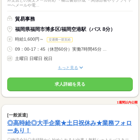
外支店との英文メール対応 ・輸出書類作成 ・関係部署やサプライヤ
ーへメールや電...
貿易事務
福岡県福岡市博多区/福岡空港駅（バス 8分）
時給1,600円～
交通費一部支給
09：00-17：45（休憩60分）実働7時間45分 ...
土曜日 日曜日 祝日
もっと見る
求人詳細を見る
1週間以内公開
[一般派遣]
◎高時給◎大手企業★土日祝休み★業務フォロ
ーあり！
◎物流会社◎未経験から始められるお仕事！無料シャトルバスあり