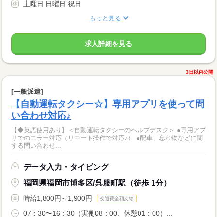
土曜日 日曜日 祝日
もっと見る
求人詳細を見る
3日以内公開
[一般派遣]
【自動運転タクシー☆】専用アプリを使って問
い合わせ対応♪
【◆英語使用あり】＜自動運転タクシーのヘルプデスク＞ ●専用アプ
リでのエラー対応（リモート操作で対応♪） ●配車、忘れ物などに関
する問い合わせ...
データ入力・タイピング
福岡県福岡市博多区/呉服町駅（徒歩 1分）
時給1,800円～1,900円
交通費全額支給
07：30〜16：30（実働08：00、休憩01：00）...