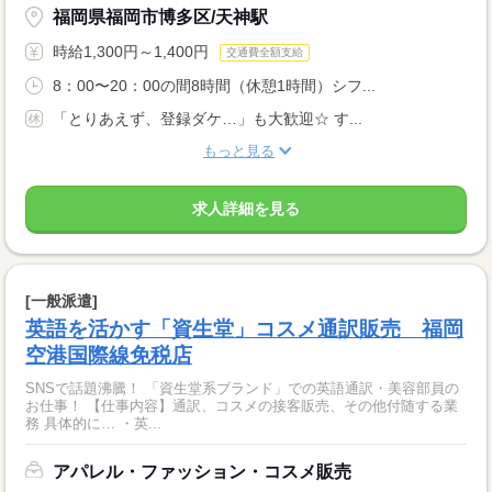
福岡県福岡市博多区/天神駅
時給1,300円～1,400円
交通費全額支給
8：00〜20：00の間8時間（休憩1時間）シフ...
「とりあえず、登録ダケ…」も大歓迎☆ す...
もっと見る
求人詳細を見る
[一般派遣]
英語を活かす「資生堂」コスメ通訳販売 福岡
空港国際線免税店
SNSで話題沸騰！ 「資生堂系ブランド」での英語通訳・美容部員の
お仕事！ 【仕事内容】通訳、コスメの接客販売、その他付随する業
務 具体的に… ・英...
アパレル・ファッション・コスメ販売