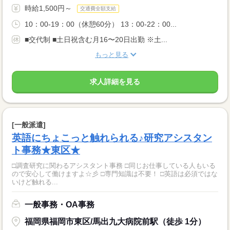
時給1,500円～
交通費全額支給
10：00-19：00（休憩60分） 13：00-22：00...
■交代制 ■土日祝含む月16〜20日出勤 ※土...
もっと見る
求人詳細を見る
[一般派遣]
英語にちょこっと触れられる♪研究アシスタン
ト事務★東区★
□調査研究に関わるアシスタント事務 □同じお仕事している人もいる
ので安心して働けますよ☆彡 □専門知識は不要！ □英語は必須ではな
いけど触れる...
一般事務・OA事務
福岡県福岡市東区/馬出九大病院前駅（徒歩 1分）