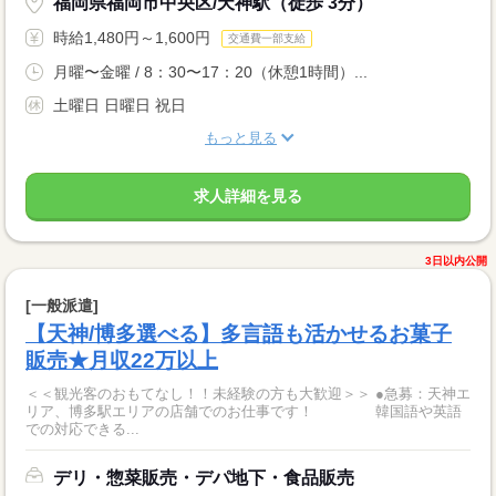
福岡県福岡市中央区/天神駅（徒歩 3分）
時給1,480円～1,600円
交通費一部支給
月曜〜金曜 / 8：30〜17：20（休憩1時間）...
土曜日 日曜日 祝日
もっと見る
求人詳細を見る
3日以内公開
[一般派遣]
【天神/博多選べる】多言語も活かせるお菓子
販売★月収22万以上
＜＜観光客のおもてなし！！未経験の方も大歓迎＞＞ ●急募：天神エ
リア、博多駅エリアの店舗でのお仕事です！ 韓国語や英語
での対応できる...
デリ・惣菜販売・デパ地下・食品販売