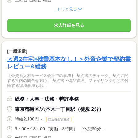
土曜日 日曜日 祝日
もっと見る
求人詳細を見る
[一般派遣]
＜週2在宅×残業基本なし！＞外資企業で契約書
レビュー&総務
【外資系人材サービス会社での事務】 契約書のチェック、契約に関
する社内の問合せ対応。 契約書・備品管理、ファイリングなどの付
随する総務事務もお...
総務・人事・法務・特許事務
東京都港区/六本木一丁目駅（徒歩 2分）
時給2,100円～
交通費全額支給
9：00〜18：00（実働：8時間） （休憩60分...
土曜日 日曜日 祝日