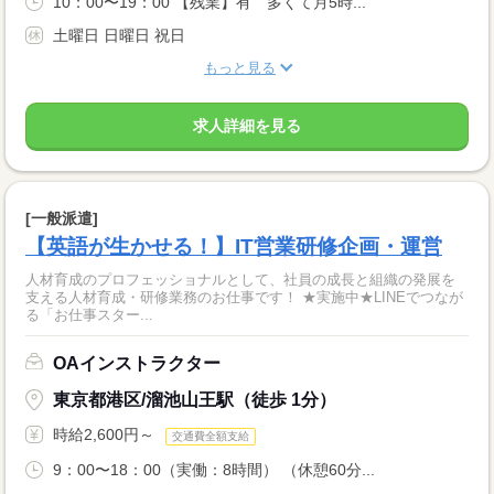
10：00〜19：00 【残業】有 多くて月5時...
土曜日 日曜日 祝日
もっと見る
求人詳細を見る
[一般派遣]
【英語が生かせる！】IT営業研修企画・運営
人材育成のプロフェッショナルとして、社員の成長と組織の発展を
支える人材育成・研修業務のお仕事です！ ★実施中★LINEでつなが
る「お仕事スター...
OAインストラクター
東京都港区/溜池山王駅（徒歩 1分）
時給2,600円～
交通費全額支給
9：00〜18：00（実働：8時間） （休憩60分...