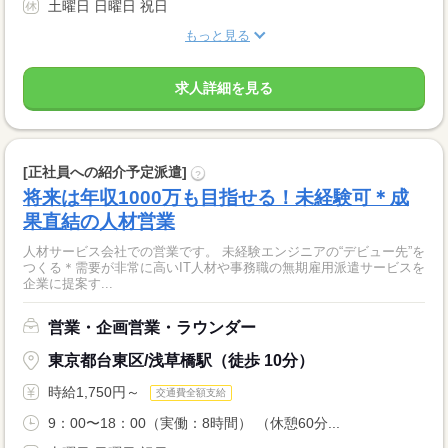
土曜日 日曜日 祝日
もっと見る
求人詳細を見る
[正社員への紹介予定派遣]
?
将来は年収1000万も目指せる！未経験可＊成
果直結の人材営業
人材サービス会社での営業です。 未経験エンジニアの“デビュー先”を
つくる＊需要が非常に高いIT人材や事務職の無期雇用派遣サービスを
企業に提案す...
営業・企画営業・ラウンダー
東京都台東区/浅草橋駅（徒歩 10分）
時給1,750円～
交通費全額支給
9：00〜18：00（実働：8時間） （休憩60分...