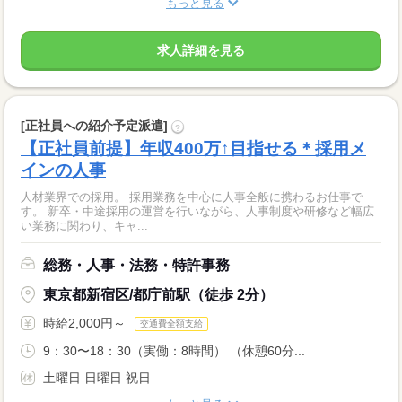
もっと見る
求人詳細を見る
[正社員への紹介予定派遣]
?
【正社員前提】年収400万↑目指せる＊採用メ
インの人事
人材業界での採用。 採用業務を中心に人事全般に携わるお仕事で
す。 新卒・中途採用の運営を行いながら、人事制度や研修など幅広
い業務に関わり、キャ...
総務・人事・法務・特許事務
東京都新宿区/都庁前駅（徒歩 2分）
時給2,000円～
交通費全額支給
9：30〜18：30（実働：8時間） （休憩60分...
土曜日 日曜日 祝日