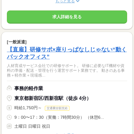
もっと見る
求人詳細を見る
[一般派遣]
【直雇】研修サポ×座りっぱなしじゃない“動く
バックオフィス”
人材育成サービス会社での研修サポート。 研修に必要なIT機材や資
料の準備・配送・管理を行う運営サポート業務です。 動きのある事
務＋軽作業＋現場感...
事務的軽作業
東京都新宿区/西新宿駅（徒歩 4分）
時給1,750円～
交通費全額支給
9：00〜17：30（実働：7時間30分） （休憩6...
土曜日 日曜日 祝日