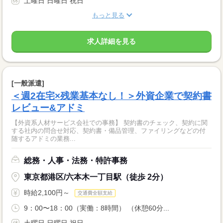
土曜日 日曜日 祝日
もっと見る
求人詳細を見る
[一般派遣]
＜週2在宅×残業基本なし！＞外資企業で契約書
レビュー&アドミ
【外資系人材サービス会社での事務】 契約書のチェック、契約に関
する社内の問合せ対応、契約書・備品管理、ファイリングなどの付
随するアドミの業務...
総務・人事・法務・特許事務
東京都港区/六本木一丁目駅（徒歩 2分）
時給2,100円～
交通費全額支給
9：00〜18：00（実働：8時間） （休憩60分...