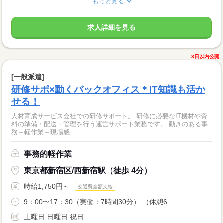
もっと見る
求人詳細を見る
3日以内公開
[一般派遣]
研修サポ×動くバックオフィス＊IT知識も活か
せる！
人材育成サービス会社での研修サポート。 研修に必要なIT機材や資
料の準備・配送・管理を行う運営サポート業務です。 動きのある事
務＋軽作業＋現場感...
事務的軽作業
東京都新宿区/西新宿駅（徒歩 4分）
時給1,750円～
交通費全額支給
9：00〜17：30（実働：7時間30分） （休憩6...
土曜日 日曜日 祝日