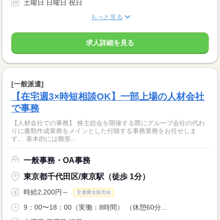
土曜日 日曜日 祝日
もっと見る
求人詳細を見る
[一般派遣]
【在宅週3×時短相談OK】一部上場の人材会社
で事務
【人材会社での事務】 株主総会を開催する際にグループ会社の代わ
りに書類作成業務をメインとした付随する事務業務をお任せしま
す。 基本的には雛形...
一般事務・OA事務
東京都千代田区/東京駅（徒歩 1分）
時給2,200円～
交通費全額支給
9：00〜18：00（実働：8時間） （休憩60分...