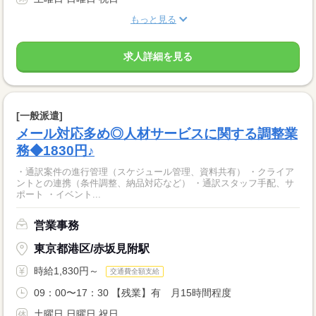
もっと見る
求人詳細を見る
[一般派遣]
メール対応多め◎人材サービスに関する調整業
務◆1830円♪
・通訳案件の進行管理（スケジュール管理、資料共有） ・クライア
ントとの連携（条件調整、納品対応など） ・通訳スタッフ手配、サ
ポート ・イベント...
営業事務
東京都港区/赤坂見附駅
時給1,830円～
交通費全額支給
09：00〜17：30 【残業】有 月15時間程度
土曜日 日曜日 祝日