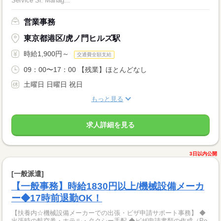
Service Sr. Manag...
営業事務
東京都港区/虎ノ門ヒルズ駅
時給1,900円～
交通費全額支給
09：00〜17：00 【残業】ほとんどなし
土曜日 日曜日 祝日
もっと見る
求人詳細を見る
3日以内公開
[一般派遣]
【一般事務】時給1830円以上/機械設備メーカ
ー◆17時前退勤OK！
【扶養内☆機械設備メーカーでの出張・ビザ申請サポート事務】 ◆
出張時の航空券・ホテル・タクシー手配 ◆ビザ申請書類の作成（Po