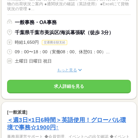
物の出荷状況ご案内 ●通関状況の確認（英語使用） ●Excelにて貨物
状況の管理 ●...
一般事務・OA事務
千葉県千葉市美浜区/海浜幕張駅（徒歩 3分）
時給1,650円
交通費全額支給
09：00〜18：00（実働08：00、休憩01：00）...
土曜日 日曜日 祝日
もっと見る
求人詳細を見る
[一般派遣]
＜週3日×1日6時間＞英語使用！グローバル環
境で事務☆1900円↑
事務局運営サポート ◆会員管理、イベントへの出欠確認 ◆イベント