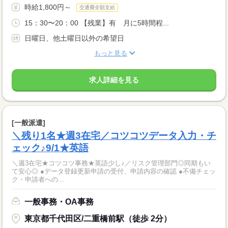
時給1,800円～
交通費全額支給
15：30〜20：00 【残業】有 月に5時間程...
日曜日、他土曜日以外の希望日
もっと見る
求人詳細を見る
[一般派遣]
＼残り1名★週3在宅／コツコツデータ入力・チ
ェック♪9/1★英語
＼週3在宅★コツコツ事務★英語少し♪／リスク管理部門◎同期もい
て安心◎ ●データ登録更新申請の受付、申請内容の確認 ●不備チェッ
ク・申請者への...
一般事務・OA事務
東京都千代田区/二重橋前駅（徒歩 2分）