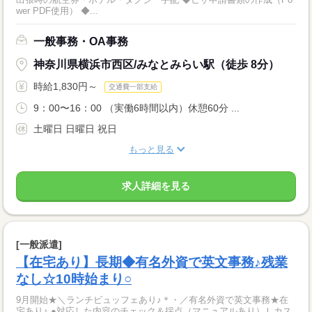
wer PDF使用） ◆...
一般事務・OA事務
神奈川県横浜市西区/みなとみらい駅（徒歩 8分）
時給1,830円～
交通費一部支給
9：00〜16：00 （実働6時間以内）休憩60分 ...
土曜日 日曜日 祝日
もっと見る
求人詳細を見る
[一般派遣]
【在宅あり】長期◆有名外資で英文事務♪残業
なし☆10時始まり○
9月開始★＼ランチビュッフェあり♪＊・／有名外資で英文事務★在
宅あり♪ ●対応した内容のチェック＆採点（マニュアルあり）Ｌカス