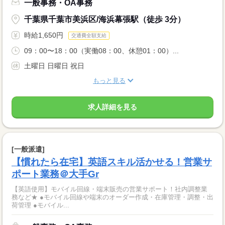
一般事務・OA事務
千葉県千葉市美浜区/海浜幕張駅（徒歩 3分）
時給1,650円
交通費全額支給
09：00〜18：00（実働08：00、休憩01：00）...
土曜日 日曜日 祝日
もっと見る
求人詳細を見る
[一般派遣]
【慣れたら在宅】英語スキル活かせる！営業サ
ポート業務＠大手Gr
【英語使用】モバイル回線・端末販売の営業サポート！社内調整業
務など★ ●モバイル回線や端末のオーダー作成・在庫管理・調整・出
荷管理 ●モバイル...