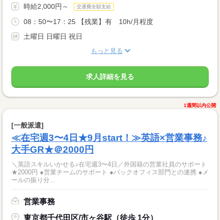
時給2,000円～
交通費全額支給
08：50〜17：25 【残業】有 10h/月程度
土曜日 日曜日 祝日
もっと見る
求人詳細を見る
1週間以内公開
[一般派遣]
≪在宅週3〜4日★9月start！≫英語×営業事務♪
大手GR★＠2000円
＼英語スキルいかせる♪在宅週3〜4日／外国籍の営業社員のサポート
★2000円 ●営業チームのサポート ●バックオフィス部門との連携 ●メ
ールの振り分...
営業事務
東京都千代田区/市ヶ谷駅（徒歩 1分）