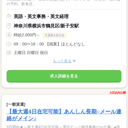
の予約、飲食店...
英語・英文事務・英文経理
神奈川県横浜市鶴見区/新子安駅
時給2,000円～
交通費全額支給
09：00〜18：00 【残業】ほとんどなし
土曜日 日曜日 祝日
もっと見る
求人詳細を見る
3日以内公開
[一般派遣]
【最大週4日在宅可能】あんしん長期○メール連
絡がメイン♪
9月開始★＜最大週4日在宅可能＞電話ナシ☆物流事務のお仕事♪ ●貨