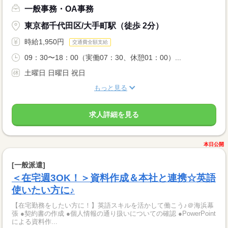
一般事務・OA事務
東京都千代田区/大手町駅（徒歩 2分）
時給1,950円
交通費全額支給
09：30〜18：00（実働07：30、休憩01：00）...
土曜日 日曜日 祝日
もっと見る
求人詳細を見る
本日公開
[一般派遣]
＜在宅週3OK！＞資料作成＆本社と連携☆英語
使いたい方に♪
【在宅勤務をしたい方に！】英語スキルを活かして働こう♪＠海浜幕
張 ●契約書の作成 ●個人情報の通り扱いについての確認 ●PowerPoint
による資料作...