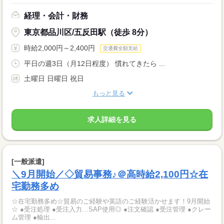
経理・会計・財務
東京都品川区/五反田駅（徒歩 8分）
時給2,000円～2,400円
交通費全額支給
平日の週3日（月12日程度） 慣れてきたら ...
土曜日 日曜日 祝日
もっと見る
求人詳細を見る
[一般派遣]
＼9月開始／◇貿易事務♪＠高時給2,100円☆在
宅勤務多め
☆在宅勤務多め☆貿易のご経験や英語のご経験活かせます！9月開始
☆ ●受注処理 ●受注入力…SAP使用◎ ●注文確認 ●受注管理 ●クレー
ム管理 ●輸出...