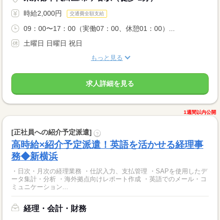
時給2,000円
交通費全額支給
09：00〜17：00（実働07：00、休憩01：00）...
土曜日 日曜日 祝日
もっと見る
求人詳細を見る
1週間以内公開
[正社員への紹介予定派遣]
?
高時給×紹介予定派遣！英語を活かせる経理事
務◆新横浜
・日次・月次の経理業務 ・仕訳入力、支払管理 ・SAPを使用したデ
ータ集計・分析 ・海外拠点向けレポート作成 ・英語でのメール・コ
ミュニケーション...
経理・会計・財務