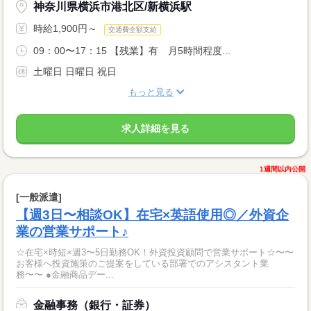
神奈川県横浜市港北区/新横浜駅
時給1,900円～
交通費全額支給
09：00〜17：15 【残業】有 月5時間程度...
土曜日 日曜日 祝日
もっと見る
求人詳細を見る
1週間以内公開
[一般派遣]
【週3日〜相談OK】在宅×英語使用◎／外資企
業の営業サポート♪
☆在宅×時短×週3〜5日勤務OK！外資投資顧問で営業サポート☆〜〜
お客様へ投資施策のご提案をしている部署でのアシスタント業
務〜〜 ●金融商品デー...
金融事務（銀行・証券）