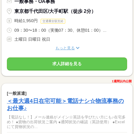
一般事務・OA事務
東京都千代田区/大手町駅（徒歩 2分）
時給1,950円
交通費全額支給
09：30〜18：00（実働07：30、休憩01：00）...
土曜日 日曜日 祝日
もっと見る
求人詳細を見る
1週間以内公開
[一般派遣]
＜最大週4日在宅可能＞電話ナシ☆物流事務の
お仕事♪
【電話なし！】メール連絡がメイン☆英語を学びたい方にも♪在宅多
め！ ●貨物の出荷状況ご案内 ●通関状況の確認（英語使用） ●Excel
にて貨物状況の...