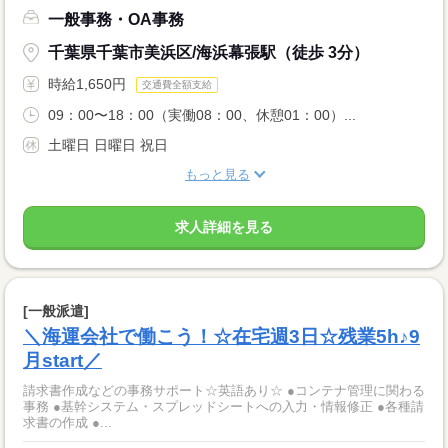
一般事務・OA事務
千葉県千葉市美浜区/海浜幕張駅（徒歩 3分）
時給1,650円
交通費全額支給
09：00〜18：00（実働08：00、休憩01：00）...
土曜日 日曜日 祝日
もっと見る
求人詳細を見る
[一般派遣]
＼海運会社で働こう！☆在宅週3日☆残業5h♪9
月start／
請求書作成などの事務サポート☆英語あり☆ ●コンテナ管理に関わる
事務 ●基幹システム・スプレッドシートへの入力・情報修正 ●各種請
求書の作成 ●...