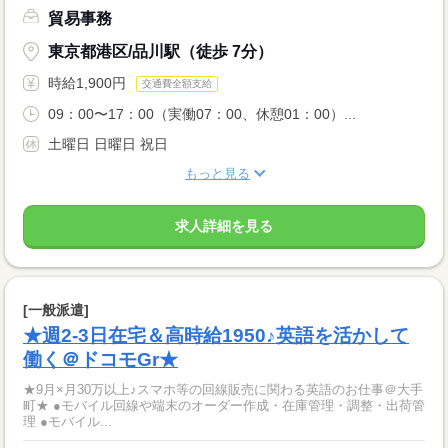
貿易事務
東京都港区/品川駅（徒歩 7分）
時給1,900円
交通費全額支給
09：00〜17：00（実働07：00、休憩01：00）...
土曜日 日曜日 祝日
もっと見る
求人詳細を見る
[一般派遣]
★週2-3日在宅＆高時給1950♪英語を活かして
働く＠ドコモGr★
★9月×月30万以上♪スマホ等の回線販売に関わる英語のお仕事＠大手
町★ ●モバイル回線や端末のオーダー作成・在庫管理・調整・出荷管
理 ●モバイル...