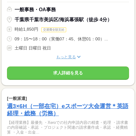
一般事務・OA事務
千葉県千葉市美浜区/海浜幕張駅（徒歩 4分）
時給1,850円
交通費全額支給
09：15〜18：00（実働07：45、休憩01：00）...
土曜日 日曜日 祝日
もっと見る
求人詳細を見る
[一般派遣]
週3×6H（一部在宅）eスポーツ大会運営＊英語
経理・総務（労務）
【経理業務】最優先 ・Xeroでの社内申請内容の精査・処理 ・請求書
の内容確認・承認 ・プロジェクト関連の請求書作成・承認 ・経費精
算 ・入金・出金...