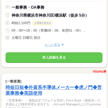
一般事務・OA事務
神奈川県横浜市神奈川区/横浜駅（徒歩 5分）
時給2,100円
交通費全額支給
09：00〜18：00（実働08：00、休憩01：00）...
土曜日 日曜日 祝日
もっと見る
求人詳細を見る
3日以内公開
[一般派遣]
時短日短◆外資系半導体メーカー◆虎ノ門◆営
業事務◆英語使用
《営業事務》 ・価格設定プロセスを習得しPrice Book（価格表）の
作成および維持管理を担当する ・Account ManagerおよびCustomer