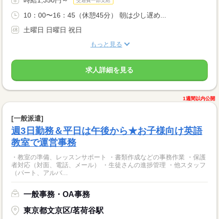
交通費一部支給
10：00〜16：45（休憩45分） 朝は少し遅め...
土曜日 日曜日 祝日
もっと見る
求人詳細を見る
1週間以内公開
[一般派遣]
週3日勤務＆平日は午後から★お子様向け英語
教室で運営事務
・教室の準備、レッスンサポート ・書類作成などの事務作業 ・保護
者対応（対面、電話、メール） ・生徒さんの進捗管理 ・他スタッフ
（パート、アルバ...
一般事務・OA事務
東京都文京区/茗荷谷駅