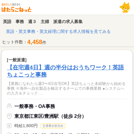
英語 事務 週３ 主婦 派遣の求人募集
英語・英文事務・英文経理に関する求人情報を見てみる
4,458
ヒット件数：
件
[一般派遣]
【在宅週4日】週の半分はおうちワーク！英語
ちょこっと事務
【業務になれたら週3〜4日在宅OK】英語ちょっと未経験から始める
事務 ※海外へ自社製品を輸出するチームでの事務業務 ●システムへ
の入力＆チェック ...
一般事務・OA事務
東京都江東区/豊洲駅（徒歩 2分）
時給1,800円
交通費全額支給