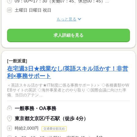
09：00〜17：30（実働07：45、休憩00：45）...
土曜日 日曜日 祝日
もっと見る
求人詳細を見る
[一般派遣]
在宅週3日★残業なし/英語スキル活かす！非営
利×事務サポート
＜英語スキル活かす★IT制度に係る事務サポート♪＞ ◇各種書類やW
EBサイトの英訳 ◇海外事業者とのやり取り ◇国際会議に向けた準
備、当日のアテン...
一般事務・OA事務
東京都文京区/千石駅（徒歩 4分）
時給2,000円
交通費全額支給