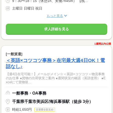
9：30〜18：15（休憩1h、実働7h45m） 【残...
土曜日 日曜日 祝日
もっと見る
求人詳細を見る
1週間以内公開
[一般派遣]
＜英語×コツコツ事務＞在宅最大週4日OK！電
話なし♪
【週4日在宅可能！】メールがメイン☆＜英語×コツコツ＞物流事務
のお仕事 ●貨物の出荷状況ご案内 ●通関状況の確認（英語使用） ●E
xcelにて貨物状...
一般事務・OA事務
千葉県千葉市美浜区/海浜幕張駅（徒歩 3分）
時給1,650円
交通費全額支給