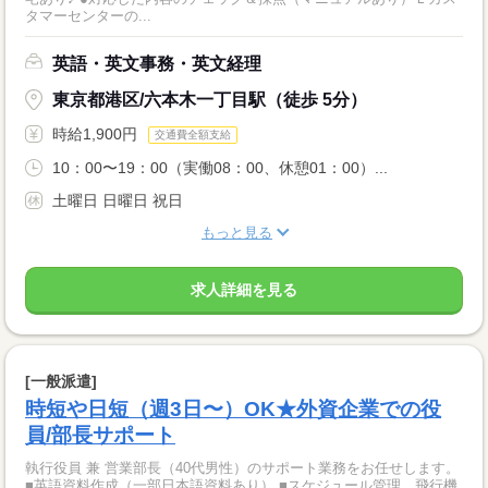
タマーセンターの...
英語・英文事務・英文経理
東京都港区/六本木一丁目駅（徒歩 5分）
時給1,900円
交通費全額支給
10：00〜19：00（実働08：00、休憩01：00）...
土曜日 日曜日 祝日
もっと見る
求人詳細を見る
[一般派遣]
時短や日短（週3日〜）OK★外資企業での役
員/部長サポート
執行役員 兼 営業部長（40代男性）のサポート業務をお任せします。
■英語資料作成（一部日本語資料あり） ■スケジュール管理、飛行機