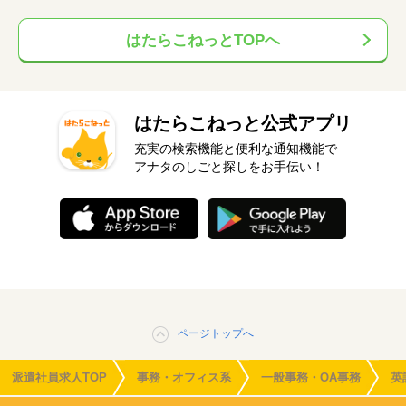
はたらこねっとTOPへ
はたらこねっと公式アプリ
充実の検索機能と便利な通知機能で
アナタのしごと探しをお手伝い！
ページトップへ
派遣社員求人TOP
事務・オフィス系
一般事務・OA事務
英