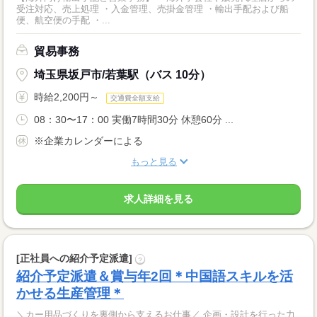
受注対応、売上処理 ・入金管理、売掛金管理 ・輸出手配および船
便、航空便の手配 ・...
貿易事務
埼玉県坂戸市/若葉駅（バス 10分）
時給2,200円～
交通費全額支給
08：30〜17：00 実働7時間30分 休憩60分 ...
※企業カレンダーによる
もっと見る
求人詳細を見る
[正社員への紹介予定派遣]
?
紹介予定派遣＆賞与年2回＊中国語スキルを活
かせる生産管理＊
＼カー用品づくりを裏側から支えるお仕事／ 企画・設計を行った力