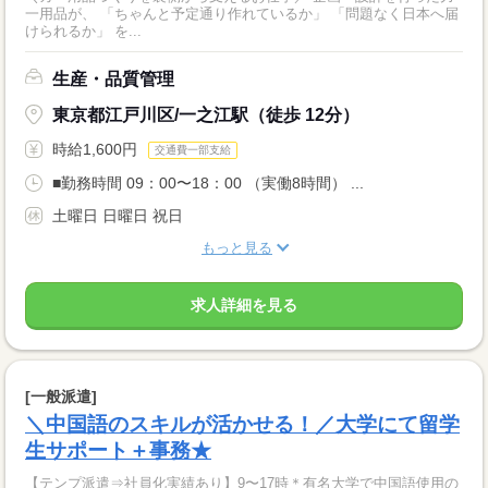
一用品が、 「ちゃんと予定通り作れているか」 「問題なく日本へ届
けられるか」 を...
生産・品質管理
東京都江戸川区/一之江駅（徒歩 12分）
時給1,600円
交通費一部支給
■勤務時間 09：00〜18：00 （実働8時間） ...
土曜日 日曜日 祝日
もっと見る
求人詳細を見る
[一般派遣]
＼中国語のスキルが活かせる！／大学にて留学
生サポート＋事務★
【テンプ派遣⇒社員化実績あり】9〜17時＊有名大学で中国語使用の