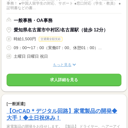
事務！ ●中国人留学生の対応、サポート ●窓口対応（学生・教員） ●
証明書などの書...
一般事務・OA事務
愛知県名古屋市中村区/名古屋駅（徒歩 12分）
時給1,500円
交通費全額支給
09：00〜17：00（実働07：00、休憩01：00）...
土曜日 日曜日 祝日
もっと見る
求人詳細を見る
[一般派遣]
【OrCAD＊デジタル回路】家電製品の開発◆
大手！◆土日祝休み！
家電製品の開発をお任せします。 【製品】 ドライヤー、ヘアーアイ