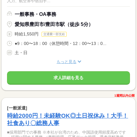
入力、航空券や宿泊手...
一般事務・OA事務
愛知県豊田市/豊田市駅（徒歩 5分）
時給1,550円
交通費一部支給
●9：00〜18：00（休憩時間・12：00〜13：0...
土・日
もっと見る
求人詳細を見る
1週間以内公開
[一般派遣]
時給2000円！未経験OK◎土日祝休み！大手！
社食あり〇総務人事
■採用部門での事務 ※本社が台湾のため、中国語使用頻度高めです