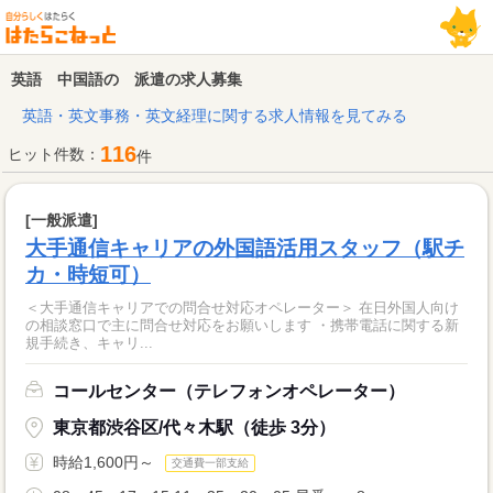
英語 中国語の 派遣の求人募集
英語・英文事務・英文経理に関する求人情報を見てみる
116
ヒット件数：
件
[一般派遣]
大手通信キャリアの外国語活用スタッフ（駅チ
カ・時短可）
＜大手通信キャリアでの問合せ対応オペレーター＞ 在日外国人向け
の相談窓口で主に問合せ対応をお願いします ・携帯電話に関する新
規手続き、キャリ...
コールセンター（テレフォンオペレーター）
東京都渋谷区/代々木駅（徒歩 3分）
時給1,600円～
交通費一部支給