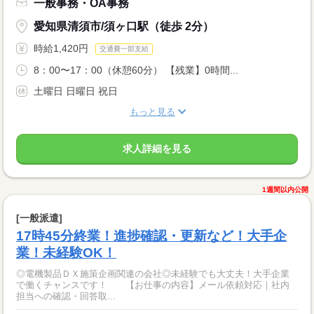
一般事務・OA事務
愛知県清須市/須ヶ口駅（徒歩 2分）
時給1,420円
交通費一部支給
8：00〜17：00（休憩60分） 【残業】0時間...
土曜日 日曜日 祝日
もっと見る
求人詳細を見る
1週間以内公開
[一般派遣]
17時45分終業！進捗確認・更新など！大手企
業！未経験OK！
◎電機製品ＤＸ施策企画関連の会社◎未経験でも大丈夫！大手企業
で働くチャンスです！ 【お仕事の内容】メール依頼対応｜社内
担当への確認・回答取...