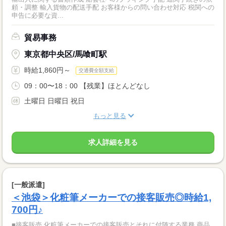
頼・調整 輸入貨物の配送手配 お客様からの問い合わせ対応 税関への
申告に必要な資...
貿易事務
東京都中央区/馬喰町駅
時給1,860円～
交通費全額支給
09：00〜18：00 【残業】ほとんどなし
土曜日 日曜日 祝日
もっと見る
求人詳細を見る
[一般派遣]
＜池袋＞化粧筆メーカーでの接客販売◎時給1,
700円♪
■接客販売 化粧筆メーカーでの接客販売とそれに付随する業務 商品