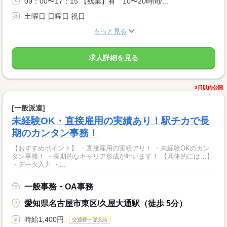
09：00〜17：15 【残業】有 10〜20時間/...
土曜日 日曜日 祝日
もっと見る
求人詳細を見る
3日以内公開
[一般派遣]
未経験OK・直接雇用の実績あり！駅チカで長
期のカンタン事務！
【おすすめポイント】 ・直接雇用の実績アリ！ ・未経験OKのカン
タン事務！ ・長期的なキャリア形成が叶います！ 【具体的には…】
・データ入力 ・...
一般事務・OA事務
愛知県名古屋市東区/久屋大通駅（徒歩 5分）
時給1,400円
交通費一部支給