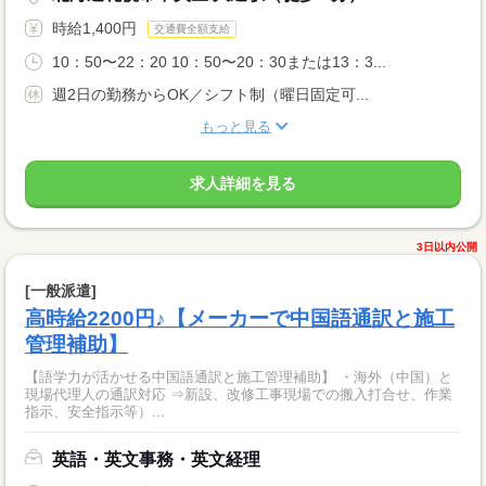
時給1,400円
交通費全額支給
10：50〜22：20 10：50〜20：30または13：3...
週2日の勤務からOK／シフト制（曜日固定可...
もっと見る
求人詳細を見る
3日以内公開
[一般派遣]
高時給2200円♪【メーカーで中国語通訳と施工
管理補助】
【語学力が活かせる中国語通訳と施工管理補助】 ・海外（中国）と
現場代理人の通訳対応 ⇒新設、改修工事現場での搬入打合せ、作業
指示、安全指示等）...
英語・英文事務・英文経理