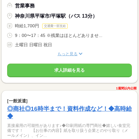
営業事務
神奈川県平塚市/平塚駅（バス 13分）
時給1,700円
交通費一部支給
9：00〜17：45 ※残業はほとんどありませ...
土曜日 日曜日 祝日
もっと見る
求人詳細を見る
1週間以内公開
[一般派遣]
◎商社◎16時半まで！資料作成など！◆高時給
◆
直接雇用の可能性があります♪◆印刷用紙の専門商社◆嬉しい食堂完
備です！ 【お仕事の内容】紙を取り扱う企業とのやり取り（メ
ールメイン）、イン...