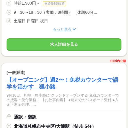
時給1,900円～
交通費全額支給
9：30〜18：30（実働：8時間） （休憩60分...
土曜日 日曜日 祝日
もっと見る
求人詳細を見る
3日以内公開
[一般派遣]
【オープニング】週2〜！免税カウンターで語
学を活かす 狸小路
9月16日、札幌・狸小路に グランドオープンする 免税カウンターで
の接客・受付業務！ 【お仕事内容】 ●端末でのパスポート受付 ●入
金・返金処理、...
通訳・翻訳
北海道札幌市中央区/大通駅（徒歩 5分）