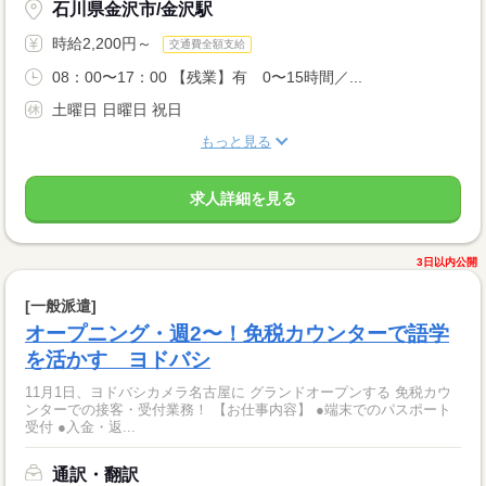
石川県金沢市/金沢駅
時給2,200円～
交通費全額支給
08：00〜17：00 【残業】有 0〜15時間／...
土曜日 日曜日 祝日
もっと見る
求人詳細を見る
3日以内公開
[一般派遣]
オープニング・週2〜！免税カウンターで語学
を活かす ヨドバシ
11月1日、ヨドバシカメラ名古屋に グランドオープンする 免税カウ
ンターでの接客・受付業務！ 【お仕事内容】 ●端末でのパスポート
受付 ●入金・返...
通訳・翻訳