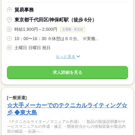
貿易事務
東京都千代田区/神保町駅（徒歩 6分）
時給1,900円～2,000円
交通費一部支給
10：00〜16：30 ※休憩は６０分。 ※実働...
土曜日 日曜日 祝日
もっと見る
求人詳細を見る
[一般派遣]
☆大手メーカーでのテクニカルライティング☆
彡 ◆東大島
《テクニカルライター／マニュアル作成》 ・製品の取扱説明書やサ
ービスマニュアルの作成・修正 ・開発担当からの情報収集や製品内
容の確認 ・会議へ...