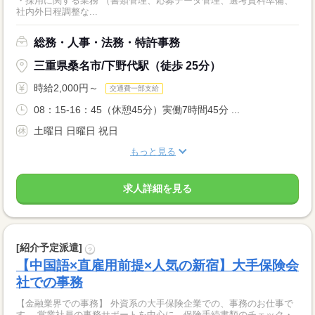
・採用に関する業務 （書類管理、応募データ管理、選考資料準備、
社内外日程調整な...
総務・人事・法務・特許事務
三重県桑名市/下野代駅（徒歩 25分）
時給2,000円～
交通費一部支給
08：15-16：45（休憩45分）実働7時間45分 ...
土曜日 日曜日 祝日
もっと見る
求人詳細を見る
[紹介予定派遣]
?
【中国語×直雇用前提×人気の新宿】大手保険会
社での事務
【金融業界での事務】 外資系の大手保険企業での、事務のお仕事で
す。 営業社員の事務サポートを中心に、保険手続書類のチェック・