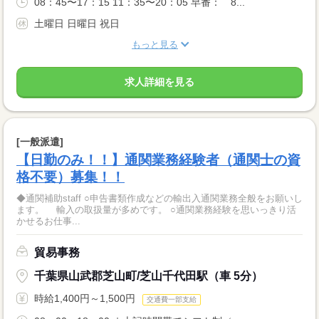
08：45〜17：15 11：35〜20：05 早番： 8...
土曜日 日曜日 祝日
もっと見る
求人詳細を見る
[一般派遣]
【日勤のみ！！】通関業務経験者（通関士の資
格不要）募集！！
◆通関補助staff ○申告書類作成などの輸出入通関業務全般をお願いし
ます。 輸入の取扱量が多めです。 ○通関業務経験を思いっきり活
かせるお仕事...
貿易事務
千葉県山武郡芝山町/芝山千代田駅（車 5分）
時給1,400円～1,500円
交通費一部支給