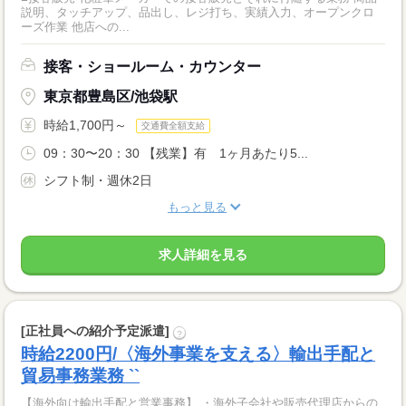
説明、タッチアップ、品出し、レジ打ち、実績入力、オープンクロ
ーズ作業 他店への...
接客・ショールーム・カウンター
東京都豊島区/池袋駅
時給1,700円～
交通費全額支給
09：30〜20：30 【残業】有 1ヶ月あたり5...
シフト制・週休2日
もっと見る
求人詳細を見る
[正社員への紹介予定派遣]
?
時給2200円/〈海外事業を支える〉輸出手配と
貿易事務業務 ``
【海外向け輸出手配と営業事務】 ・海外子会社や販売代理店からの