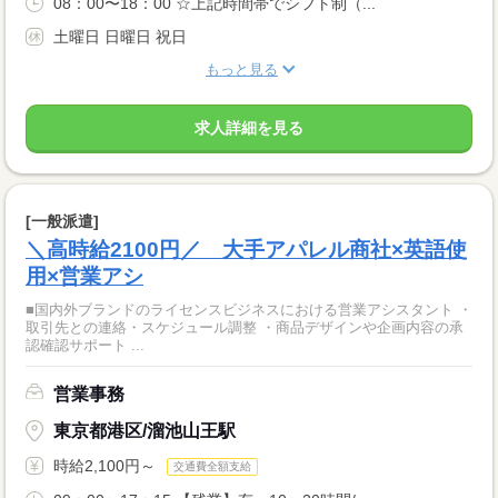
08：00〜18：00 ☆上記時間帯でシフト制（...
土曜日 日曜日 祝日
もっと見る
求人詳細を見る
[一般派遣]
＼高時給2100円／ 大手アパレル商社×英語使
用×営業アシ
■国内外ブランドのライセンスビジネスにおける営業アシスタント ・
取引先との連絡・スケジュール調整 ・商品デザインや企画内容の承
認確認サポート ...
営業事務
東京都港区/溜池山王駅
時給2,100円～
交通費全額支給