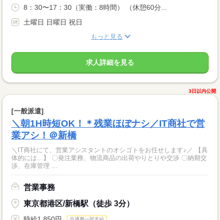
8：30〜17：30（実働：8時間） （休憩60分...
土曜日 日曜日 祝日
もっと見る
求人詳細を見る
3日以内公開
[一般派遣]
＼朝1H時短OK！＊残業ほぼナシ／IT商社で営
業アシ！＠新橋
＼IT商社にて、営業アシスタントのオシゴトをお任せします♪／ 【具
体的には…】 〇発注業務、物流商品の出荷やりとりや交渉 〇納期交
渉、在庫管理 ...
営業事務
東京都港区/新橋駅（徒歩 3分）
時給1,850円
交通費一部支給