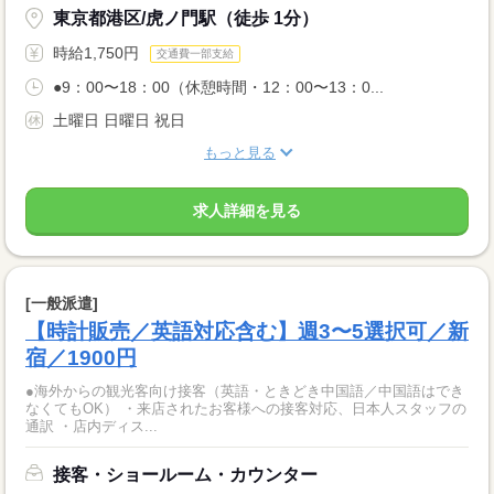
東京都港区/虎ノ門駅（徒歩 1分）
時給1,750円
交通費一部支給
●9：00〜18：00（休憩時間・12：00〜13：0...
土曜日 日曜日 祝日
もっと見る
求人詳細を見る
[一般派遣]
【時計販売／英語対応含む】週3〜5選択可／新
宿／1900円
●海外からの観光客向け接客（英語・ときどき中国語／中国語はでき
なくてもOK） ・来店されたお客様への接客対応、日本人スタッフの
通訳 ・店内ディス...
接客・ショールーム・カウンター