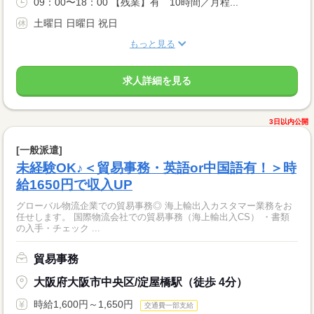
09：00〜18：00 【残業】有 10時間／月程...
土曜日 日曜日 祝日
もっと見る
求人詳細を見る
3日以内公開
[一般派遣]
未経験OK♪＜貿易事務・英語or中国語有！＞時
給1650円で収入UP
グローバル物流企業での貿易事務◎ 海上輸出入カスタマー業務をお
任せします。 国際物流会社での貿易事務（海上輸出入CS） ・書類
の入手・チェック ...
貿易事務
大阪府大阪市中央区/淀屋橋駅（徒歩 4分）
時給1,600円～1,650円
交通費一部支給