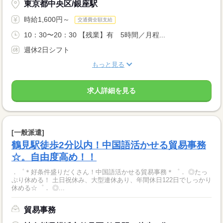
東京都中央区/銀座駅
時給1,600円～
交通費全額支給
10：30〜20：30 【残業】有 5時間／月程...
週休2日シフト
もっと見る
求人詳細を見る
[一般派遣]
鶴見駅徒歩2分以内！中国語活かせる貿易事務
☆。自由度高め！！
．゜＊好条件盛りだくさん！中国語活かせる貿易事務＊゜． ◎たっ
ぷり休める！ 土日祝休み、大型連休あり、年間休日122日でしっかり
休める☆゜． ◎...
貿易事務