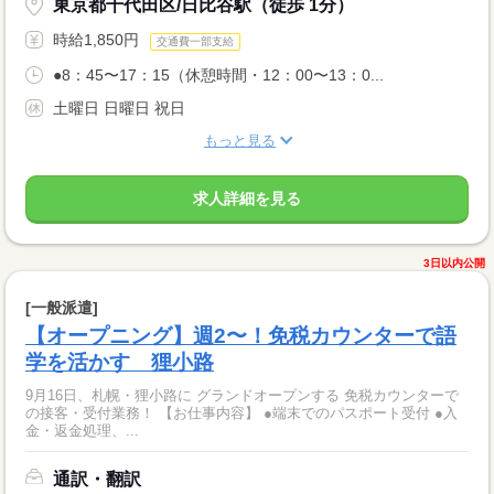
東京都千代田区/日比谷駅（徒歩 1分）
時給1,850円
交通費一部支給
●8：45〜17：15（休憩時間・12：00〜13：0...
土曜日 日曜日 祝日
もっと見る
求人詳細を見る
3日以内公開
[一般派遣]
【オープニング】週2〜！免税カウンターで語
学を活かす 狸小路
9月16日、札幌・狸小路に グランドオープンする 免税カウンターで
の接客・受付業務！ 【お仕事内容】 ●端末でのパスポート受付 ●入
金・返金処理、...
通訳・翻訳