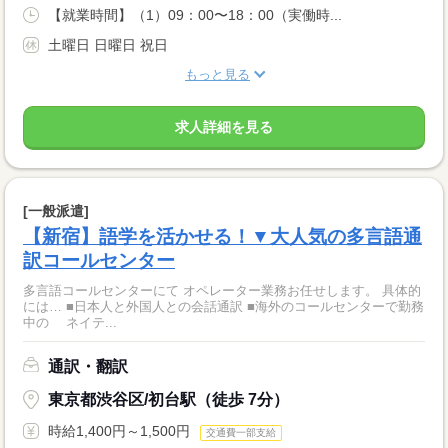
【就業時間】（1）09：00〜18：00（実働時...
土曜日 日曜日 祝日
もっと見る
求人詳細を見る
[一般派遣]
【新宿】語学を活かせる！▼大人気の多言語通
訳コールセンター
多言語コールセンターにて オペレーター業務お任せします。 具体的
には… ■日本人と外国人との会話通訳 ■海外のコールセンターで勤務
中の ネイテ...
通訳・翻訳
東京都渋谷区/初台駅（徒歩 7分）
時給1,400円～1,500円
交通費一部支給