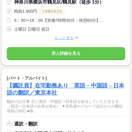
神奈川県横浜市鶴見区/鶴見駅（徒歩 1分）
時給1,900円
交通費全額支給
9：30〜18：00【実働7時間30分；休憩60分】...
土曜日 日曜日 祝日
もっと見る
求人詳細を見る
[パート・アルバイト]
【嘱託員】在宅勤務あり 英語・中国語⇔日本
語の翻訳／東京本社
翻訳のお仕事 主に英語・中国語⇒日本語を担当していただきます。
（英語⇒日本語の比率が多め） ▼高島屋やグループ会社からの翻訳
依頼の対応 ■海...
通訳・翻訳