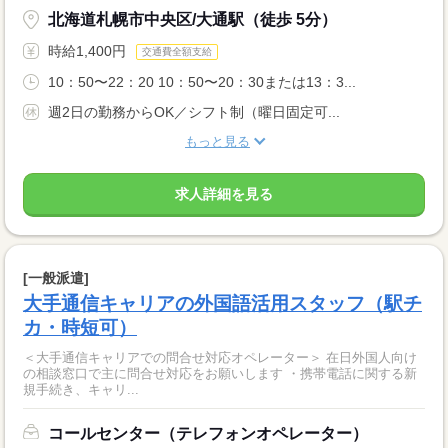
北海道札幌市中央区/大通駅（徒歩 5分）
時給1,400円
交通費全額支給
10：50〜22：20 10：50〜20：30または13：3...
週2日の勤務からOK／シフト制（曜日固定可...
もっと見る
求人詳細を見る
[一般派遣]
大手通信キャリアの外国語活用スタッフ（駅チ
カ・時短可）
＜大手通信キャリアでの問合せ対応オペレーター＞ 在日外国人向け
の相談窓口で主に問合せ対応をお願いします ・携帯電話に関する新
規手続き、キャリ...
コールセンター（テレフォンオペレーター）