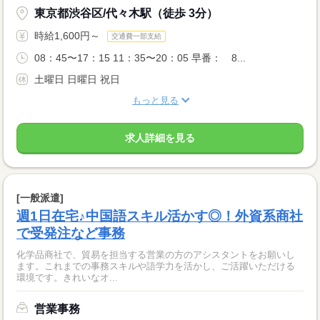
東京都渋谷区/代々木駅（徒歩 3分）
時給1,600円～
交通費一部支給
08：45〜17：15 11：35〜20：05 早番： 8...
土曜日 日曜日 祝日
もっと見る
求人詳細を見る
[一般派遣]
週1日在宅♪中国語スキル活かす◎！外資系商社
で受発注など事務
化学品商社で、貿易を担当する営業の方のアシスタントをお願いし
ます。これまでの事務スキルや語学力を活かし、ご活躍いただける
環境です。きれいなオ...
営業事務