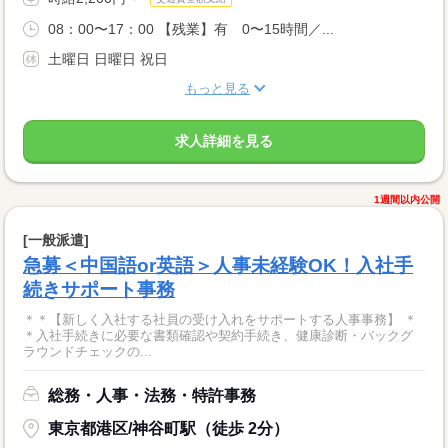
08：00〜17：00 【残業】有 0〜15時間／...
土曜日 日曜日 祝日
もっと見る
求人詳細を見る
1週間以内公開
[一般派遣]
急募＜中国語or英語＞人事未経験OK！入社手
続きサポート事務
＊＊【新しく入社する社員の受け入れをサポートする人事事務】 ＊
＊入社手続きに必要な書類確認や契約手続き、健康診断・バックグ
ラウンドチェックの...
総務・人事・法務・特許事務
東京都港区/神谷町駅（徒歩 2分）