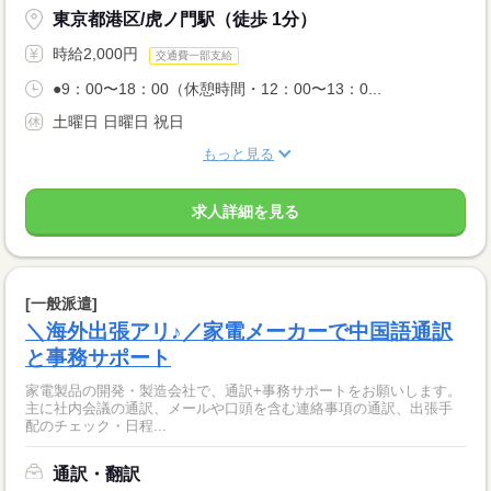
東京都港区/虎ノ門駅（徒歩 1分）
時給2,000円
交通費一部支給
●9：00〜18：00（休憩時間・12：00〜13：0...
土曜日 日曜日 祝日
もっと見る
求人詳細を見る
[一般派遣]
＼海外出張アリ♪／家電メーカーで中国語通訳
と事務サポート
家電製品の開発・製造会社で、通訳+事務サポートをお願いします。
主に社内会議の通訳、メールや口頭を含む連絡事項の通訳、出張手
配のチェック・日程...
通訳・翻訳