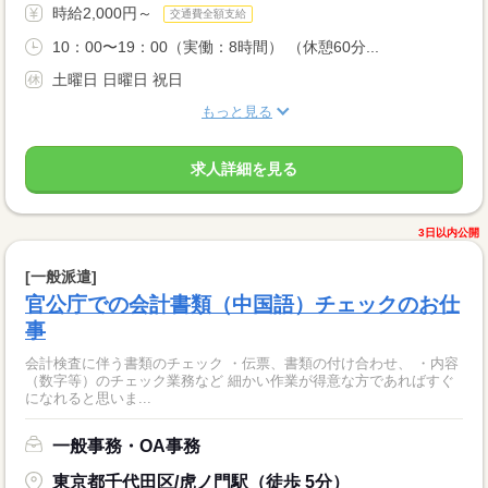
時給2,000円～
交通費全額支給
10：00〜19：00（実働：8時間） （休憩60分...
土曜日 日曜日 祝日
もっと見る
求人詳細を見る
3日以内公開
[一般派遣]
官公庁での会計書類（中国語）チェックのお仕
事
会計検査に伴う書類のチェック ・伝票、書類の付け合わせ、 ・内容
（数字等）のチェック業務など 細かい作業が得意な方であればすぐ
になれると思いま...
一般事務・OA事務
東京都千代田区/虎ノ門駅（徒歩 5分）