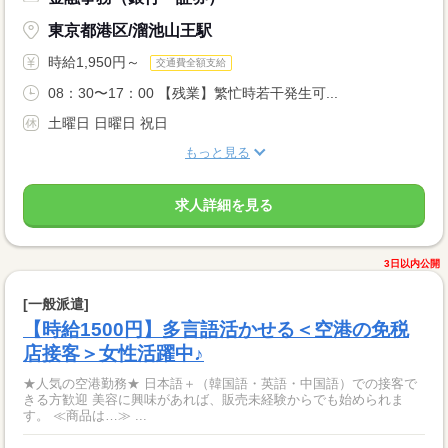
東京都港区/溜池山王駅
時給1,950円～
交通費全額支給
08：30〜17：00 【残業】繁忙時若干発生可...
土曜日 日曜日 祝日
もっと見る
求人詳細を見る
3日以内公開
[一般派遣]
【時給1500円】多言語活かせる＜空港の免税
店接客＞女性活躍中♪
★人気の空港勤務★ 日本語＋（韓国語・英語・中国語）での接客で
きる方歓迎 美容に興味があれば、販売未経験からでも始められま
す。 ≪商品は…≫ ...