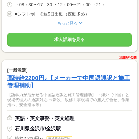
・08：30〜17：30 ・12：00〜21：00 ・21：...
■シフト制 ※週5日出勤（夜勤多め）
もっと見る
求人詳細を見る
3日以内公開
[一般派遣]
高時給2200円♪【メーカーで中国語通訳と施工
管理補助】
【語学力が活かせる中国語通訳と施工管理補助】 ・海外（中国）と
現場代理人の通訳対応 ⇒新設、改修工事現場での搬入打合せ、作業
指示、安全指示等）...
英語・英文事務・英文経理
石川県金沢市/金沢駅
時給2,200円～
交通費全額支給