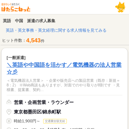
英語 中国 派遣の求人募集
英語・英文事務・英文経理に関する求人情報を見てみる
4,543
ヒット件数：
件
[一般派遣]
＼英語や中国語を活かす／電気機器の法人営業
☆彡
＜電気機器法人営業＞ ・企業や販売店への製品営業（既存：新規＝
8：2） ※Web商談もありますが、対面でのやり取りが8割です ・見
積書、提案書、契約...
営業・企画営業・ラウンダー
東京都墨田区/錦糸町駅
時給1,900円～
交通費全額支給