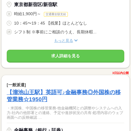
東京都新宿区/新宿駅
時給1,900円～
交通費全額支給
10：45〜19：45 【残業】ほとんどなし
シフト制 ※事前にご相談のうえ、長期休暇...
もっと見る
求人詳細を見る
3日以内公開
[一般派遣]
【溜池山王駅】英語可♪金融事務◎外国株の移
管業務☆1950円
・米国株、中国株の移管業務-他金融機関との調整やシステムへの入
力-社内の他部署との連絡、予定や進捗状況の共有-処理内容のウェブ
画面への反映確認 ...
金融事務（銀行・証券）