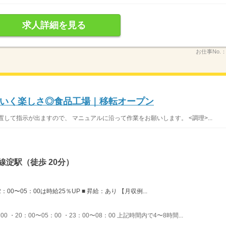
求人詳細を見る
お仕事No.
いく楽しさ◎食品工場｜移転オープン
して指示が出ますので、 マニュアルに沿って作業をお願いします。 <調理>...
線淀駅（徒歩 20分）
：00〜05：00は時給25％UP ■ 昇給：あり 【月収例...
 ・20：00〜05：00 ・23：00〜08：00 上記時間内で4〜8時間...