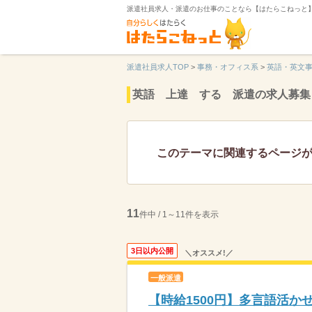
派遣社員求人・派遣のお仕事のことなら【はたらこねっと
派遣社員求人TOP
>
事務・オフィス系
>
英語・英文
英語 上達 する 派遣の求人募集
このテーマに関連するページ
11
件中 / 1～11件を表示
3日以内公開
＼オススメ!／
一般派遣
【時給1500円】多言語活か