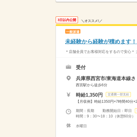
3日以内公開
＼オススメ!／
一般派遣
未経験から経験が積めます！
＊店舗全員でお客様対応をするので安心＊ 大
受付
兵庫県西宮市/東海道本線さ
西宮駅から徒歩6分
時給1,350円
交通費一部支給
【月収例】時給1350円×7時間40分×
期間：長期 勤務開始日：即日
時間：9：30〜18：10（休憩60分
水曜日