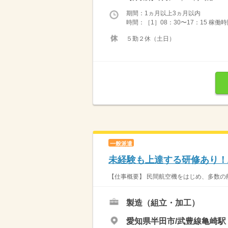
期間：1ヵ月以上3ヵ月以内
時間：［1］08：30〜17：15 稼働時間
５勤２休（土日）
一般派遣
未経験も上達する研修あり！
【仕事概要】 民間航空機をはじめ、多数の航
製造（組立・加工）
愛知県半田市/武豊線亀崎駅（