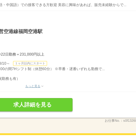
語・中国語）での接客できる方歓迎 美容に興味があれば、販売未経験からで...
市営空港線福岡空港駅
22日勤務＝231,000円以上
/10～
１ヶ月以内にスタート
：00の間7Hシフト制（休憩60分） ※早番・遅番いずれも勤務で...
祝勤務も有）
もっと見る
求人詳細を見る
お仕事No.：
s0f1326