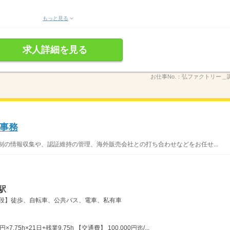
もっと見る
求人詳細を見る
お仕事No.：
弘ファクトリー＿調理
事務
制の情報収集や、認証維持の管理、海外販売会社との打ち合わせなどをお任せ...
駅
手段】徒歩、自転車、公共バス、電車、私有車
7.75h×21日+残業9.75h 【交通費】 100,000円迄/...