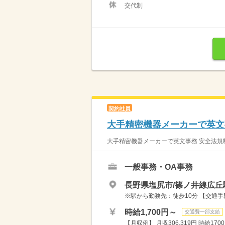
交代制
契約社員
大手精密機器メーカーで英文
大手精密機器メーカーで英文事務 安全法規
一般事務・OA事務
長野県塩尻市/篠ノ井線広丘
※駅から勤務先：徒歩10分 【交通
時給1,700円～
交通費一部支給
【月収例】 月収306,319円 時給1700円×