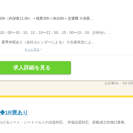
60h（内深夜11.6h）＋残業30h＋休出8h＋交通費 ※深夜...
：00〜10：10、12：10〜12：50、15：00〜15：10 計60分） ...
・夏季休暇あり（会社カレンダーによる） ※生産状況によ...
もっと見る
求人詳細を見る
お仕事No.：
KA-185
◆1R寮あり
おけるシート・シートベルトの法規対応、 市場品質対応、搭載成立性検討業務...