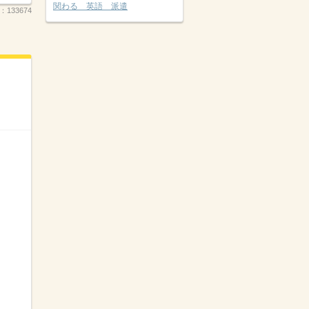
関わる 英語 派遣
.：
133674