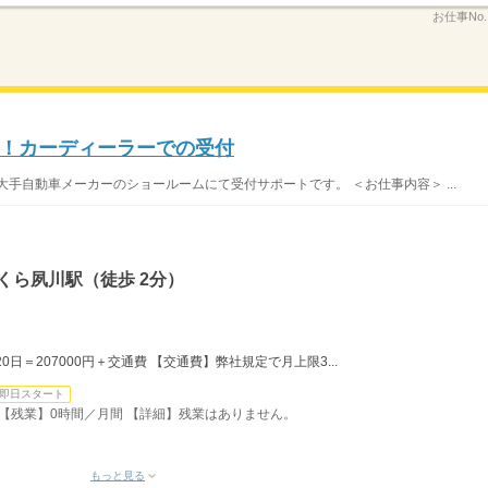
お仕事No
！カーディーラーでの受付
手自動車メーカーのショールームにて受付サポートです。 ＜お仕事内容＞ ...
くら夙川駅（徒歩 2分）
20日＝207000円＋交通費 【交通費】弊社規定で月上限3...
即日スタート
） 【残業】0時間／月間 【詳細】残業はありません。
もっと見る