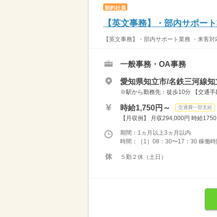
契約社員
【英文事務】・部内サポート
【英文事務】・部内サポート業務 ・来客対応
一般事務・OA事務
愛知県知立市/名鉄三河線知
※駅から勤務先：徒歩10分 【交通
時給1,750円～
交通費一部支給
【月収例】 月収294,000円 時給1750
期間：1ヵ月以上3ヵ月以内
時間：［1］08：30〜17：30 稼働
５勤２休（土日）