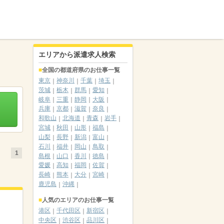
エリアから派遣求人検索
全国の都道府県のお仕事一覧
東京
神奈川
千葉
埼玉
茨城
栃木
群馬
愛知
岐阜
三重
静岡
大阪
兵庫
京都
滋賀
奈良
和歌山
北海道
青森
岩手
宮城
秋田
山形
福島
山梨
長野
新潟
富山
石川
福井
岡山
鳥取
1
島根
山口
香川
徳島
愛媛
高知
福岡
佐賀
長崎
熊本
大分
宮崎
鹿児島
沖縄
人気のエリアのお仕事一覧
港区
千代田区
新宿区
中央区
渋谷区
品川区