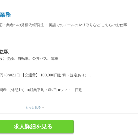
業務
・業者への見積依頼/発注 ・英語でのメールのやり取りなど こちらのお仕事...
立駅
手段】徒歩、自転車、公共バス、電車
円×8h×21日 【交通費】 100,000円迄/月（規定あり）...
時間8h（休憩1h） ■残業平均：0h/日 ■シフト：日勤
もっと見る
求人詳細を見る