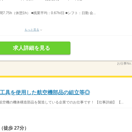
7.75h（休憩1h） ■残業平均：0.67h/日 ■シフト：日勤 会...
もっと見る
求人詳細を見る
お仕事No
工具を使用した航空機部品の組立等◎
空機の機体構造部品を製造している企業でのお仕事です！ 【仕事詳細】 【...
徒歩 27分）