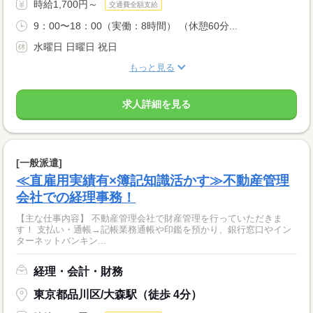
時給1,700円～
交通費全額支給
9：00〜18：00（実働：8時間） （休憩60分...
水曜日 日曜日 祝日
もっと見る
求人詳細を見る
[一般派遣]
≪直雇用実績有×簿記知識活かす≫不動産管理
会社での経理事務！
【主な仕事内容】 不動産管理会社で財産管理を行っていただきま
す！ 支払い・通帳→記帳業務通帳や印鑑を預かり、銀行窓口やイン
ターネットバンキン...
経理・会計・財務
東京都品川区/大森駅（徒歩 4分）