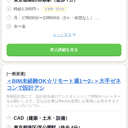
時給1,580円～
交通費一部支給
月：17時00分〜22時00分（5ｈ・休憩なし） ...
水〜金
もっと見る
求人詳細を見る
[一般派遣]
＜BIM未経験OK☆リモート週1〜2♪＞大手ゼネ
コンで設計アシ
BIM設計部にて、設計担当者のアシスタントとしてBIMオペレーター
をお願いします。主なお仕事はRevitを使用しお客様にお見せするマ
ンションのパンフレ...
CAD（建築・土木・設備）
東京都港区/芝公園駅（徒歩 4分）