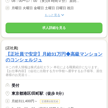
08：00〜17：00 （実労8 時間 0 分） 原則...
月曜日 火曜日 金曜日 土曜日 日曜日 祝日
もっと見る
求人詳細を見る
[正社員]
【正社員で安定】月給31万円◆高級マンション
のコンシェルジュ
※この求人情報は株式会社エラン 本社による職業紹介になります。
【お仕事内容】 □会社に出勤する方や学校へ通学するお子様等、居住
者様のお見送り...
受付
東京都港区/田町駅（徒歩 8分）
月給311,400円～
交通費全額支給