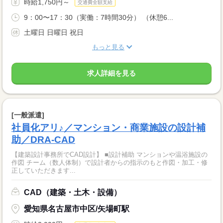
時給1,750円～
交通費全額支給
9：00〜17：30（実働：7時間30分） （休憩6...
土曜日 日曜日 祝日
もっと見る
求人詳細を見る
[一般派遣]
社員化アリ♪／マンション・商業施設の設計補
助／DRA-CAD
【建築設計事務所でCAD設計】 ■設計補助 マンションや温浴施設の
作図 チーム（数人体制）で設計者からの指示のもと作図・加工・修
正していただきます...
CAD（建築・土木・設備）
愛知県名古屋市中区/矢場町駅