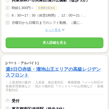
兵庫県神戸市兵庫区/湊川公園駅（徒歩 5分）
時給1,300円～
交通費全額支給
8：30〜17：30（休憩1時間）、12：00〜21：...
月曜日から日曜日までのシフト勤務。（週に...
もっと見る
求人詳細を見る
[パート・アルバイト]
週3日◎赤坂・溜池山王エリアの高級レジデン
スフロント
・入退居時の案内 ・入居者、来訪者対応 ・事務業務 ┗メール対応や
各種管理業務など ・預かり物対応 ┗ランドリーやお荷物など ・各種
手配対応 ...
受付
東京都港区/赤坂駅（徒歩 5分）