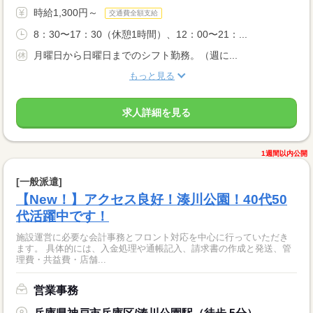
時給1,300円～
交通費全額支給
8：30〜17：30（休憩1時間）、12：00〜21：...
月曜日から日曜日までのシフト勤務。（週に...
もっと見る
求人詳細を見る
1週間以内公開
[一般派遣]
【New！】アクセス良好！湊川公園！40代50
代活躍中です！
施設運営に必要な会計事務とフロント対応を中心に行っていただき
ます。 具体的には、入金処理や通帳記入、請求書の作成と発送、管
理費・共益費・店舗...
営業事務