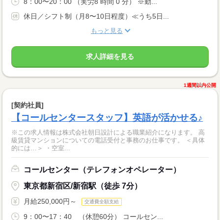
8：00〜20：00 （実労8 時間 0 分） ※勤...
休日／シフト制（月8〜10日程度）≪うち5日...
もっと見る
求人詳細を見る
1週間以内公開
[契約社員]
【コールセンタースタッフ】英語が活かせる♪
※この求人情報は株式会社朝日設計による職業紹介になります。 高
級賃貸マンションについての電話受付と事務のお仕事です。 ＜具体
的には…＞ ・空室...
コールセンター（テレフォンオペレーター）
東京都新宿区/新宿駅（徒歩 7分）
月給250,000円～
交通費全額支給
9：00〜17：40 （休憩60分） コールセン...