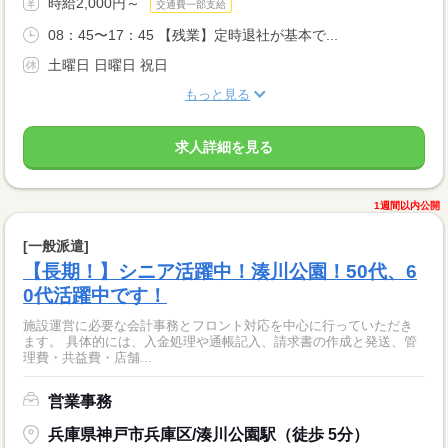
時給2,000円～
交通費一部支給
08：45〜17：45 【残業】定時退社が基本で...
土曜日 日曜日 祝日
もっと見る
求人詳細を見る
1週間以内公開
[一般派遣]
【長期！】シニア活躍中！湊川公園！50代、6
0代活躍中です！
施設運営に必要な会計事務とフロント対応を中心に行っていただき
ます。 具体的には、入金処理や通帳記入、請求書の作成と発送、管
理費・共益費・店舗...
営業事務
兵庫県神戸市兵庫区/湊川公園駅（徒歩 5分）