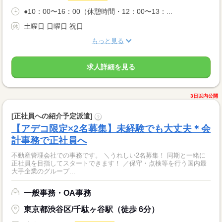
●10：00〜16：00（休憩時間・12：00〜13：...
土曜日 日曜日 祝日
もっと見る
求人詳細を見る
3日以内公開
[正社員への紹介予定派遣]
?
【アデコ限定×2名募集】未経験でも大丈夫＊会
計事務で正社員へ
不動産管理会社での事務です。 ＼うれしい2名募集！ 同期と一緒に
正社員を目指してスタートできます！ ／保守・点検等を行う国内最
大手企業のグループ...
一般事務・OA事務
東京都渋谷区/千駄ヶ谷駅（徒歩 6分）