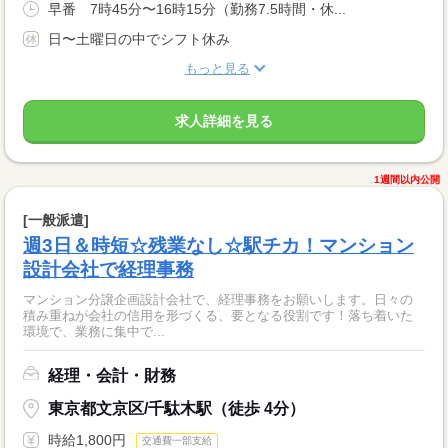
早番 7時45分〜16時15分（勤務7.5時間・休...
日〜土曜日の中でシフト休み
もっと見る
求人詳細を見る
1週間以内公開
[一般派遣]
週3日＆時短☆残業なし☆駅チカ！マンション
設計会社で経理事務
マンション分譲企画設計会社で、経理事務をお願いします。日々の
積み重ねが会社の信用を形づくる、要となる役割です！落ち着いた
環境で、業務に集中で...
経理・会計・財務
東京都文京区/千駄木駅（徒歩 4分）
時給1,800円
交通費一部支給