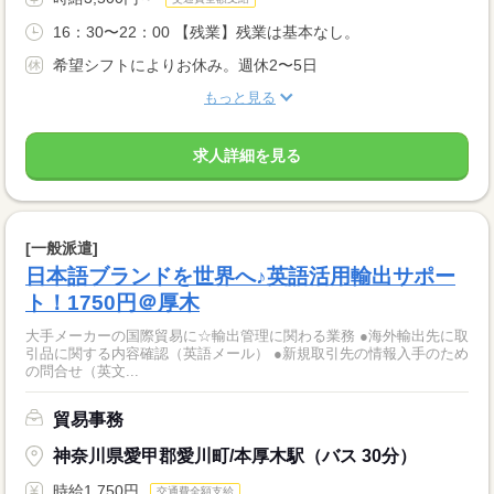
16：30〜22：00 【残業】残業は基本なし。
希望シフトによりお休み。週休2〜5日
もっと見る
求人詳細を見る
[一般派遣]
日本語ブランドを世界へ♪英語活用輸出サポー
ト！1750円＠厚木
大手メーカーの国際貿易に☆輸出管理に関わる業務 ●海外輸出先に取
引品に関する内容確認（英語メール） ●新規取引先の情報入手のため
の問合せ（英文...
貿易事務
神奈川県愛甲郡愛川町/本厚木駅（バス 30分）
時給1,750円
交通費全額支給