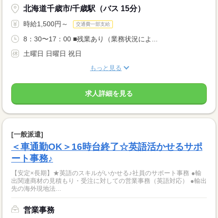
北海道千歳市/千歳駅（バス 15分）
時給1,500円～
交通費一部支給
8：30〜17：00 ■残業あり（業務状況によ...
土曜日 日曜日 祝日
もっと見る
求人詳細を見る
[一般派遣]
＜車通勤OK＞16時台終了☆英語活かせるサポ
ート事務♪
【安定×長期】★英語のスキルがいかせる♪社員のサポート事務 ●輸
出関連商材の見積もり・受注に対しての営業事務（英語対応） ●輸出
先の海外現地法...
営業事務