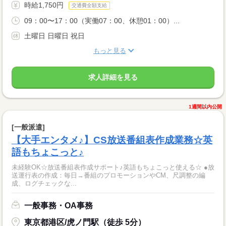
時給1,750円
交通費全額支給
09：00〜17：00（実働07：00、休憩01：00）...
土曜日 日曜日 祝日
もっと見る
求人詳細を見る
1週間以内公開
[一般派遣]
【大手エンタメ♪】CS放送番組表作成業務☆英
語もちょこっと♪
未経験OK☆放送番組表作成サポート♪英語もちょこっと使える☆ ●放
送運行表の作成：毎日→番組のプロモーションやCM、尺調整の編
成、ログチェックな...
一般事務・OA事務
東京都港区/虎ノ門駅（徒歩 5分）