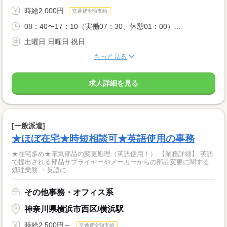
時給2,000円
交通費全額支給
08：40〜17：10（実働07：30、休憩01：00）...
土曜日 日曜日 祝日
もっと見る
求人詳細を見る
[一般派遣]
★ほぼ在宅★時短相談可★英語使用の事務
★在宅多め★電気部品の変更処理（英語使用！） 【業務詳細】 英語
で提出される部品サプライヤーやメーカーからの部品変更に関する
処理業務 ・英語に...
その他事務・オフィス系
神奈川県横浜市西区/横浜駅
時給2,500円～
交通費全額支給