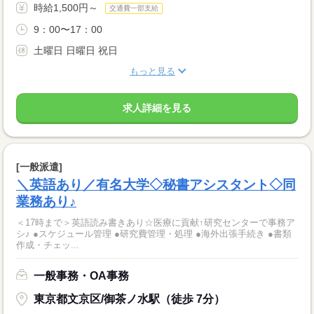
時給1,500円～
交通費一部支給
9：00〜17：00
土曜日 日曜日 祝日
もっと見る
求人詳細を見る
[一般派遣]
＼英語あり／有名大学◇秘書アシスタント◇同
業務あり♪
＜17時まで＞英語読み書きあり☆医療に貢献↑研究センターで事務ア
シ♪ ●スケジュール管理 ●研究費管理・処理 ●海外出張手続き ●書類
作成・チェッ...
一般事務・OA事務
東京都文京区/御茶ノ水駅（徒歩 7分）