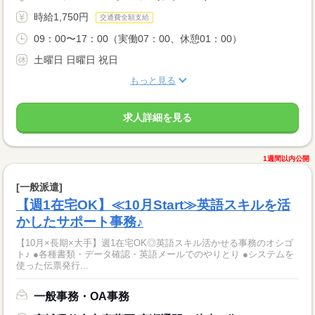
時給1,750円
交通費全額支給
09：00〜17：00（実働07：00、休憩01：00）
土曜日 日曜日 祝日
もっと見る
求人詳細を見る
1週間以内公開
[一般派遣]
【週1在宅OK】≪10月Start≫英語スキルを活
かしたサポート事務♪
【10月×長期×大手】週1在宅OK◎英語スキル活かせる事務のオシゴ
ト♪ ●各種書類・データ確認・英語メールでのやりとり ●システムを
使った伝票発行...
一般事務・OA事務