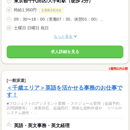
東京都千代田区/大手町駅（徒歩 2分）
時給1,950円
交通費全額支給
09：30〜18：00（実働07：30、休憩01：00）...
土曜日 日曜日 祝日
もっと見る
求人詳細を見る
1週間以内公開
[一般派遣]
＜千歳エリア＞英語を活かせる事務のお仕事で
す！
■プロジェクトのアシスタント業務 ・スケジュール管理（会議予約、
訪問調整等） ・来客対応、会議同行、簡単な資料作成や ツールや
システム操作・...
英語・英文事務・英文経理