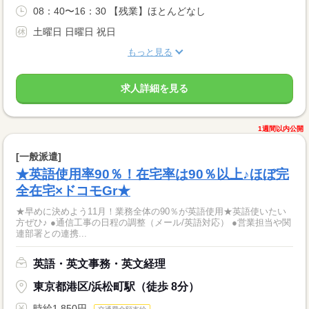
08：40〜16：30 【残業】ほとんどなし
土曜日 日曜日 祝日
もっと見る
求人詳細を見る
1週間以内公開
[一般派遣]
★英語使用率90％！在宅率は90％以上♪ほぼ完
全在宅×ドコモGr★
★早めに決めよう11月！業務全体の90％が英語使用★英語使いたい
方ぜひ♪ ●通信工事の日程の調整（メール/英語対応） ●営業担当や関
連部署との連携...
英語・英文事務・英文経理
東京都港区/浜松町駅（徒歩 8分）
時給1,850円