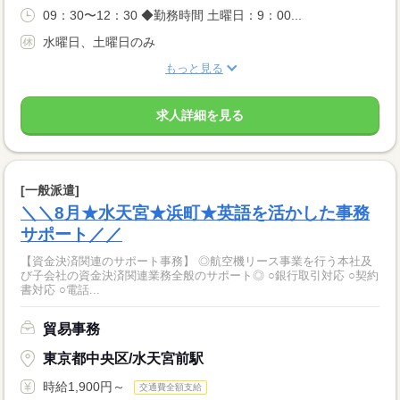
09：30〜12：30 ◆勤務時間 土曜日：9：00...
水曜日、土曜日のみ
もっと見る
求人詳細を見る
[一般派遣]
＼＼8月★水天宮★浜町★英語を活かした事務
サポート／／
【資金決済関連のサポート事務】 ◎航空機リース事業を行う本社及
び子会社の資金決済関連業務全般のサポート◎ ○銀行取引対応 ○契約
書対応 ○電話...
貿易事務
東京都中央区/水天宮前駅
時給1,900円～
交通費全額支給