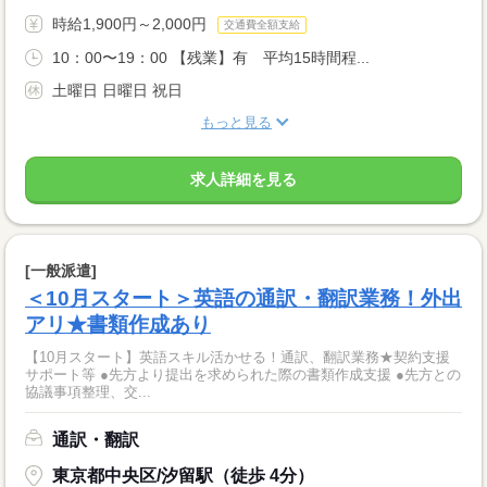
時給1,900円～2,000円
交通費全額支給
10：00〜19：00 【残業】有 平均15時間程...
土曜日 日曜日 祝日
もっと見る
求人詳細を見る
[一般派遣]
＜10月スタート＞英語の通訳・翻訳業務！外出
アリ★書類作成あり
【10月スタート】英語スキル活かせる！通訳、翻訳業務★契約支援
サポート等 ●先方より提出を求められた際の書類作成支援 ●先方との
協議事項整理、交...
通訳・翻訳
東京都中央区/汐留駅（徒歩 4分）