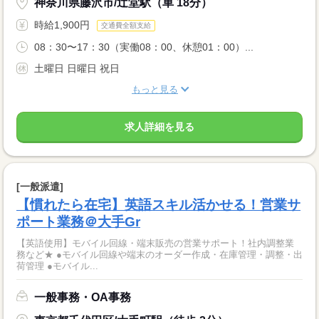
神奈川県藤沢市/辻堂駅（車 18分）
時給1,900円
交通費全額支給
08：30〜17：30（実働08：00、休憩01：00）...
土曜日 日曜日 祝日
もっと見る
求人詳細を見る
[一般派遣]
【慣れたら在宅】英語スキル活かせる！営業サ
ポート業務＠大手Gr
【英語使用】モバイル回線・端末販売の営業サポート！社内調整業
務など★ ●モバイル回線や端末のオーダー作成・在庫管理・調整・出
荷管理 ●モバイル...
一般事務・OA事務