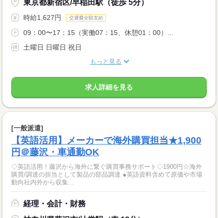
東京都新宿区/早稲田駅（徒歩 5分）
時給1,627円
交通費全額支給
09：00〜17：15（実働07：15、休憩01：00）...
土曜日 日曜日 祝日
もっと見る
求人詳細を見る
[一般派遣]
【英語活用】メーカーで海外購買担当★1,900
円＠藤沢・車通勤OK
◇英語活用！藤沢から海外に繋ぐ購買事務サポート◇1900円☆海外
購買/調達の担当として製品の部品調達 ●英語資料含めて原価や市場
動向社内外から収集...
経理・会計・財務