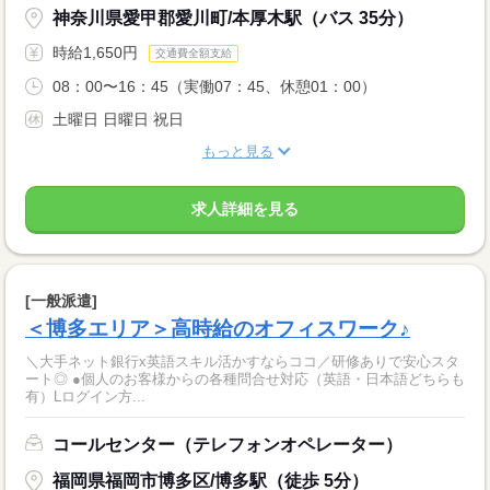
神奈川県愛甲郡愛川町/本厚木駅（バス 35分）
時給1,650円
交通費全額支給
08：00〜16：45（実働07：45、休憩01：00）
土曜日 日曜日 祝日
もっと見る
求人詳細を見る
[一般派遣]
＜博多エリア＞高時給のオフィスワーク♪
＼大手ネット銀行x英語スキル活かすならココ／研修ありで安心スタ
ート◎ ●個人のお客様からの各種問合せ対応（英語・日本語どちらも
有）Lログイン方...
コールセンター（テレフォンオペレーター）
福岡県福岡市博多区/博多駅（徒歩 5分）