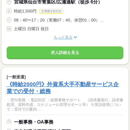
宮城県仙台市青葉区/広瀬通駅（徒歩 6分）
時給1,500円
交通費全額支給
08：40〜17：20（実働07：40、休憩01：00）...
土曜日 日曜日 祝日
もっと見る
求人詳細を見る
[一般派遣]
《時給2000円》外資系大手不動産サービス企
業での受付・総務
・受付業務 ・電話対応 ・総務事務サポート （請求書発行、請求書
処理、資料作成、スケジュール管理サポート等） ※英語使用につい
て：受付での案内...
一般事務・OA事務