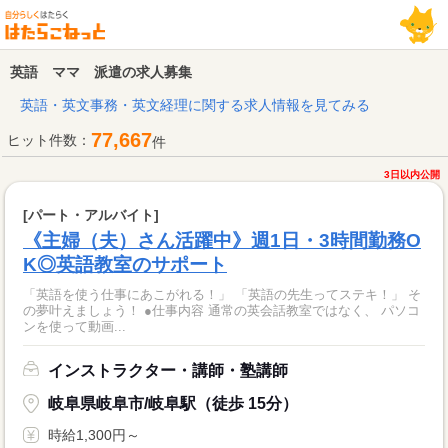
英語 ママ 派遣の求人募集
英語・英文事務・英文経理に関する求人情報を見てみる
77,667
ヒット件数：
件
3日以内公開
[パート・アルバイト]
《主婦（夫）さん活躍中》週1日・3時間勤務O
K◎英語教室のサポート
「英語を使う仕事にあこがれる！」 「英語の先生ってステキ！」 そ
の夢叶えましょう！ ●仕事内容 通常の英会話教室ではなく、 パソコ
ンを使って動画...
インストラクター・講師・塾講師
岐阜県岐阜市/岐阜駅（徒歩 15分）
時給1,300円～