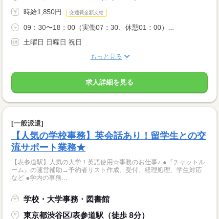
時給1,850円
交通費全額支給
09：30〜18：00（実働07：30、休憩01：00）...
土曜日 日曜日 祝日
もっと見る
求人詳細を見る
[一般派遣]
【人気の学校事務】英会話あり！留学生との交
流サポート業務★
【表参道駅】人気の大学！英語使用☆事務のお仕事♪ ●『チャットル
ーム』の運営補助→予約者リスト作成、受付、経理処理、学生対応
など ●学内の事務...
学校・大学事務・図書館
東京都渋谷区/表参道駅（徒歩 8分）