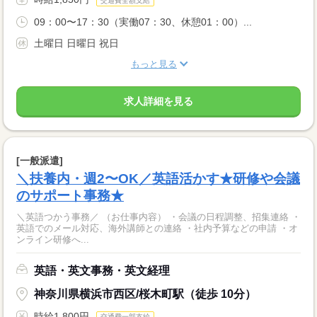
交通費全額支給
09：00〜17：30（実働07：30、休憩01：00）...
土曜日 日曜日 祝日
もっと見る
求人詳細を見る
[一般派遣]
＼扶養内・週2〜OK／英語活かす★研修や会議
のサポート事務★
＼英語つかう事務／ （お仕事内容） ・会議の日程調整、招集連絡 ・
英語でのメール対応、海外講師との連絡 ・社内予算などの申請 ・オ
ンライン研修へ...
英語・英文事務・英文経理
神奈川県横浜市西区/桜木町駅（徒歩 10分）
時給1,800円
交通費一部支給