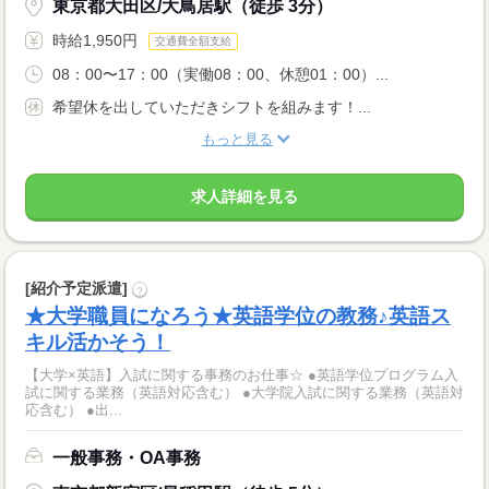
東京都大田区/大鳥居駅（徒歩 3分）
時給1,950円
交通費全額支給
08：00〜17：00（実働08：00、休憩01：00）...
希望休を出していただきシフトを組みます！...
もっと見る
求人詳細を見る
[紹介予定派遣]
?
★大学職員になろう★英語学位の教務♪英語ス
キル活かそう！
【大学×英語】入試に関する事務のお仕事☆ ●英語学位プログラム入
試に関する業務（英語対応含む） ●大学院入試に関する業務（英語対
応含む） ●出...
一般事務・OA事務