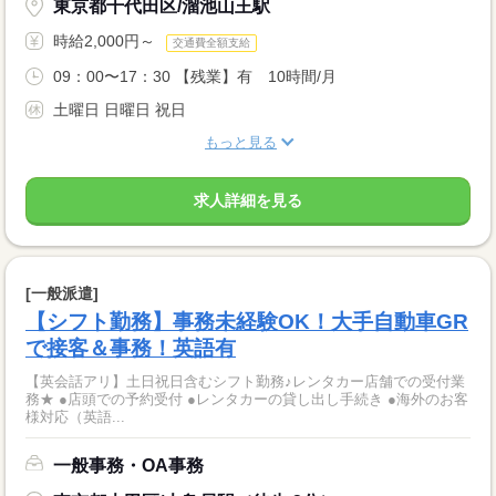
東京都千代田区/溜池山王駅
時給2,000円～
交通費全額支給
09：00〜17：30 【残業】有 10時間/月
土曜日 日曜日 祝日
もっと見る
求人詳細を見る
[一般派遣]
【シフト勤務】事務未経験OK！大手自動車GR
で接客＆事務！英語有
【英会話アリ】土日祝日含むシフト勤務♪レンタカー店舗での受付業
務★ ●店頭での予約受付 ●レンタカーの貸し出し手続き ●海外のお客
様対応（英語...
一般事務・OA事務