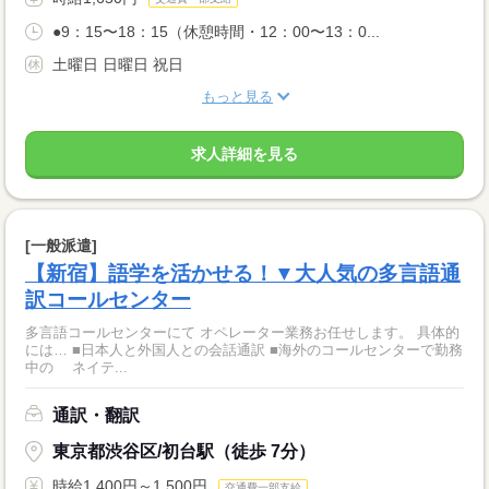
●9：15〜18：15（休憩時間・12：00〜13：0...
土曜日 日曜日 祝日
もっと見る
求人詳細を見る
[一般派遣]
【新宿】語学を活かせる！▼大人気の多言語通
訳コールセンター
多言語コールセンターにて オペレーター業務お任せします。 具体的
には… ■日本人と外国人との会話通訳 ■海外のコールセンターで勤務
中の ネイテ...
通訳・翻訳
東京都渋谷区/初台駅（徒歩 7分）
時給1,400円～1,500円
交通費一部支給