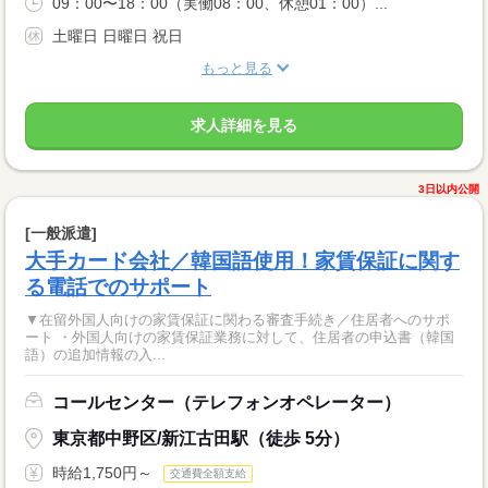
09：00〜18：00（実働08：00、休憩01：00）...
土曜日 日曜日 祝日
もっと見る
求人詳細を見る
3日以内公開
[一般派遣]
大手カード会社／韓国語使用！家賃保証に関す
る電話でのサポート
▼在留外国人向けの家賃保証に関わる審査手続き／住居者へのサポ
ート ・外国人向けの家賃保証業務に対して、住居者の申込書（韓国
語）の追加情報の入...
コールセンター（テレフォンオペレーター）
東京都中野区/新江古田駅（徒歩 5分）
時給1,750円～
交通費全額支給