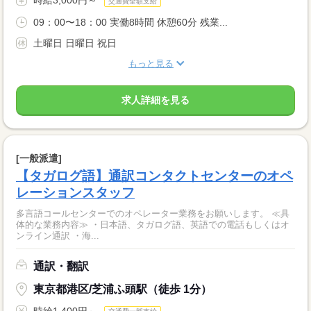
時給3,000円～
交通費全額支給
09：00〜18：00 実働8時間 休憩60分 残業...
土曜日 日曜日 祝日
もっと見る
求人詳細を見る
[一般派遣]
【タガログ語】通訳コンタクトセンターのオペ
レーションスタッフ
多言語コールセンターでのオペレーター業務をお願いします。 ≪具
体的な業務内容≫ ・日本語、タガログ語、英語での電話もしくはオ
ンライン通訳 ・海...
通訳・翻訳
東京都港区/芝浦ふ頭駅（徒歩 1分）
時給1,400円～