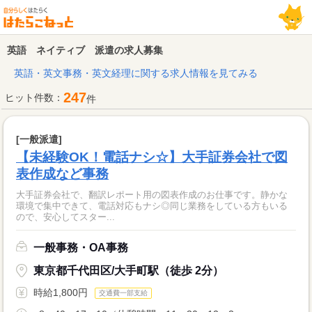
英語 ネイティブ 派遣の求人募集
英語・英文事務・英文経理に関する求人情報を見てみる
247
ヒット件数：
件
[一般派遣]
【未経験OK！電話ナシ☆】大手証券会社で図
表作成など事務
大手証券会社で、翻訳レポート用の図表作成のお仕事です。静かな
環境で集中できて、電話対応もナシ◎同じ業務をしている方もいる
ので、安心してスター...
一般事務・OA事務
東京都千代田区/大手町駅（徒歩 2分）
時給1,800円
交通費一部支給