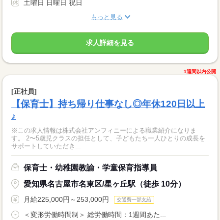
土曜日 日曜日 祝日
もっと見る
求人詳細を見る
1週間以内公開
[正社員]
【保育士】持ち帰り仕事なし◎年休120日以上
♪
※この求人情報は株式会社アンフィニーによる職業紹介になりま
す。 2〜5歳児クラスの担任として、子どもたち一人ひとりの成長を
サポートしていただき...
保育士・幼稚園教諭・学童保育指導員
愛知県名古屋市名東区/星ヶ丘駅（徒歩 10分）
月給225,000円～253,000円
交通費一部支給
＜変形労働時間制＞ 総労働時間：1週間あた...