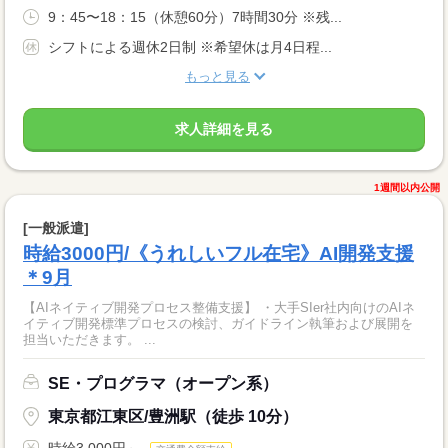
9：45〜18：15（休憩60分）7時間30分 ※残...
シフトによる週休2日制 ※希望休は月4日程...
もっと見る
求人詳細を見る
1週間以内公開
[一般派遣]
時給3000円/《うれしいフル在宅》AI開発支援
＊9月
【AIネイティブ開発プロセス整備支援】 ・大手SIer社内向けのAIネ
イティブ開発標準プロセスの検討、ガイドライン執筆および展開を
担当いただきます。 ...
SE・プログラマ（オープン系）
東京都江東区/豊洲駅（徒歩 10分）