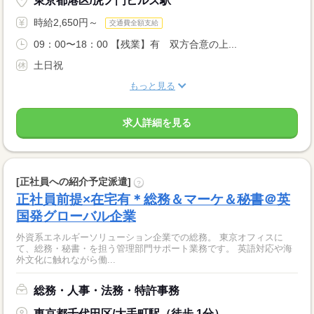
東京都港区/虎ノ門ヒルズ駅
時給2,650円～
交通費全額支給
09：00〜18：00 【残業】有 双方合意の上...
土日祝
もっと見る
求人詳細を見る
[正社員への紹介予定派遣]
?
正社員前提×在宅有＊総務＆マーケ＆秘書＠英
国発グローバル企業
外資系エネルギーソリューション企業での総務。 東京オフィスに
て、総務・秘書・を担う管理部門サポート業務です。 英語対応や海
外文化に触れながら働...
総務・人事・法務・特許事務
東京都千代田区/大手町駅（徒歩 1分）