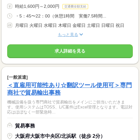
時給1,600円～2,000円
交通費全額支給
・5：45〜22：00（休憩1時間 実働7.5時間...
月曜日 火曜日 水曜日 木曜日 金曜日 土曜日 日曜日 祝日
もっと見る
求人詳細を見る
[一般派遣]
＜直雇用可能性あり☆翻訳ツール使用可＞専門
商社で貿易輸出事務
機械設備を扱う専門商社で貿易輸出をメインにご担当いただきま
す。使用システムはTOSS、L/C案件はExcel管理となります。電話対
応はほぼなく一部緊急時...
貿易事務
大阪府大阪市中央区/北浜駅（徒歩 2分）