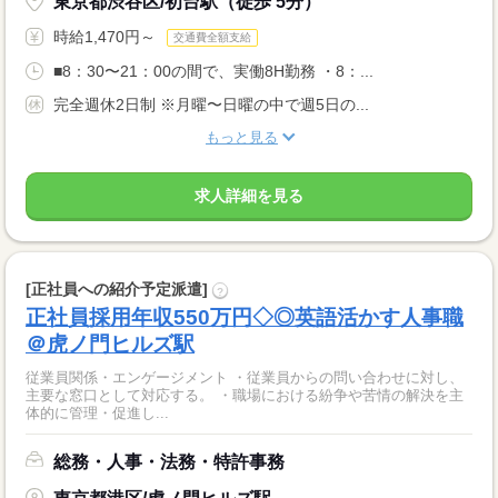
東京都渋谷区/初台駅（徒歩 5分）
時給1,470円～
交通費全額支給
■8：30〜21：00の間で、実働8H勤務 ・8：...
完全週休2日制 ※月曜〜日曜の中で週5日の...
もっと見る
求人詳細を見る
[正社員への紹介予定派遣]
?
正社員採用年収550万円◇◎英語活かす人事職
＠虎ノ門ヒルズ駅
従業員関係・エンゲージメント ・従業員からの問い合わせに対し、
主要な窓口として対応する。 ・職場における紛争や苦情の解決を主
体的に管理・促進し...
総務・人事・法務・特許事務