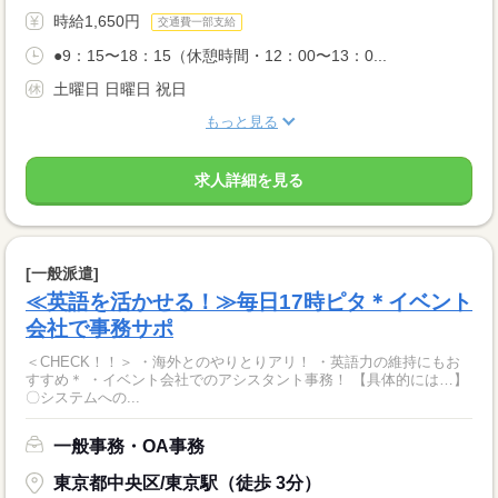
時給1,650円
交通費一部支給
●9：15〜18：15（休憩時間・12：00〜13：0...
土曜日 日曜日 祝日
もっと見る
求人詳細を見る
[一般派遣]
≪英語を活かせる！≫毎日17時ピタ＊イベント
会社で事務サポ
＜CHECK！！＞ ・海外とのやりとりアリ！ ・英語力の維持にもお
すすめ＊ ・イベント会社でのアシスタント事務！ 【具体的には…】
〇システムへの...
一般事務・OA事務
東京都中央区/東京駅（徒歩 3分）