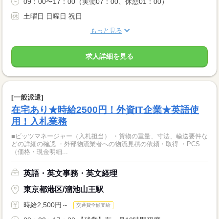
09：00〜17：00（実働07：00、休憩01：00）
土曜日 日曜日 祝日
もっと見る
求人詳細を見る
[一般派遣]
在宅あり★時給2500円！外資IT企業★英語使
用！入札業務
■ビッツマネージャー（入札担当） ・貨物の重量、寸法、輸送要件な
どの詳細の確認 ・外部物流業者への物流見積の依頼・取得 ・PCS
（価格・現金明細...
英語・英文事務・英文経理
東京都港区/溜池山王駅
時給2,500円～
交通費全額支給