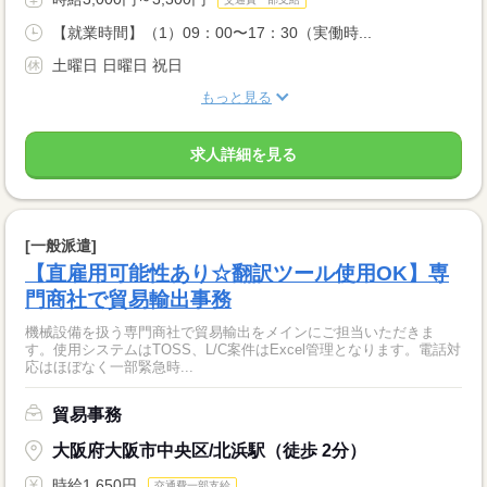
【就業時間】（1）09：00〜17：30（実働時...
土曜日 日曜日 祝日
もっと見る
求人詳細を見る
[一般派遣]
【直雇用可能性あり☆翻訳ツール使用OK】専
門商社で貿易輸出事務
機械設備を扱う専門商社で貿易輸出をメインにご担当いただきま
す。使用システムはTOSS、L/C案件はExcel管理となります。電話対
応はほぼなく一部緊急時...
貿易事務
大阪府大阪市中央区/北浜駅（徒歩 2分）
時給1,650円
交通費一部支給