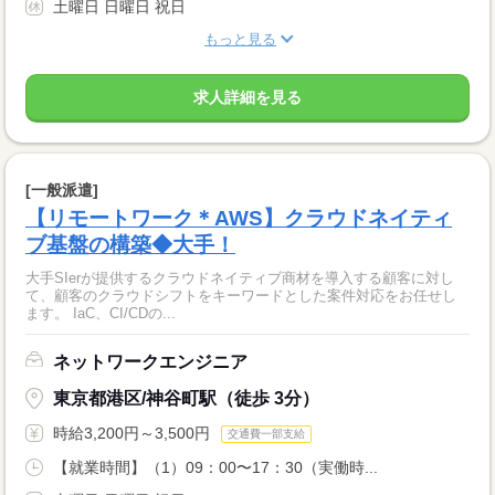
土曜日 日曜日 祝日
もっと見る
求人詳細を見る
[一般派遣]
【リモートワーク＊AWS】クラウドネイティ
ブ基盤の構築◆大手！
大手SIerが提供するクラウドネイティブ商材を導入する顧客に対し
て、顧客のクラウドシフトをキーワードとした案件対応をお任せし
ます。 IaC、CI/CDの...
ネットワークエンジニア
東京都港区/神谷町駅（徒歩 3分）
時給3,200円～3,500円
交通費一部支給
【就業時間】（1）09：00〜17：30（実働時...