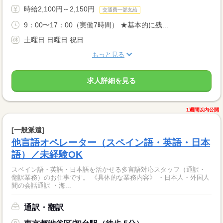
時給2,100円～2,150円
交通費一部支給
9：00〜17：00（実働7時間） ★基本的に残...
土曜日 日曜日 祝日
もっと見る
求人詳細を見る
1週間以内公開
[一般派遣]
他言語オペレーター（スペイン語・英語・日本
語）／未経験OK
スペイン語・英語・日本語を活かせる多言語対応スタッフ（通訳・
翻訳業務）のお仕事です。 《具体的な業務内容》 ・日本人・外国人
間の会話通訳 ・海...
通訳・翻訳