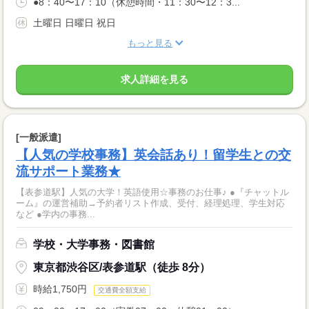
●8：40〜17：10（休憩時間・11：30〜12：3...
土曜日 日曜日 祝日
もっと見る
求人詳細を見る
[一般派遣]
【人気の学校事務】英会話あり！留学生との交
流サポート業務★
【表参道駅】人気の大学！英語使用☆事務のお仕事♪ ●『チャットル
ーム』の運営補助→予約者リスト作成、受付、経理処理、学生対応
など ●学内の事務...
学校・大学事務・図書館
東京都渋谷区/表参道駅（徒歩 8分）
時給1,750円
交通費全額支給