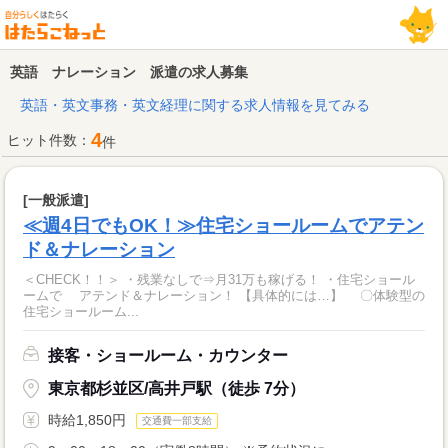
英語 ナレーション 派遣の求人募集
英語・英文事務・英文経理に関する求人情報を見てみる
4
ヒット件数：
件
[一般派遣]
≪週4日でもOK！≫住宅ショールームでアテン
ド＆ナレーション
＜CHECK！！＞ ・残業なしで⇒月31万も稼げる！ ・住宅ショール
ームで アテンド＆ナレーション！ 【具体的には…】 〇体験型の
住宅ショールーム...
接客・ショールーム・カウンター
東京都杉並区/高井戸駅（徒歩 7分）
時給1,850円
交通費一部支給