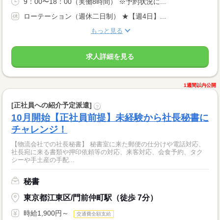
9：00〜18：00（実働8時間） ※予約状況に...
ローテーション（週休二日制） ★【週4日】...
もっと見る
求人詳細を見る
1週間以内公開
[正社員への紹介予定派遣]
?
10月開始【正社員前提】未経験から社長秘書に
チャレンジ！
【物流会社での社長秘書】 秘書室に来た郵便の仕分けや電話対応、
社長宛に来る書類や押印依頼等の対応、来客対応、会食予約、タク
シーや手土産の手配...
秘書
東京都江東区/門前仲町駅（徒歩 7分）
時給1,900円～
交通費全額支給