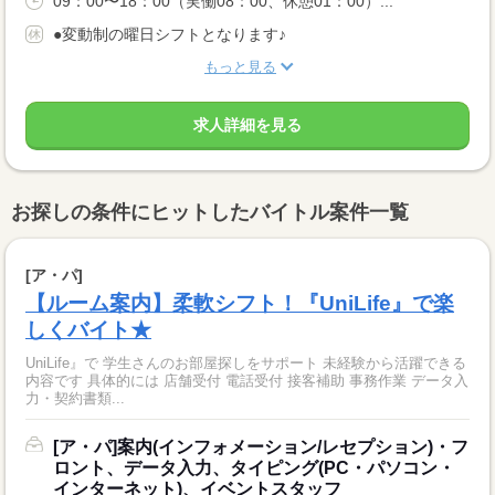
09：00〜18：00（実働08：00、休憩01：00）...
●変動制の曜日シフトとなります♪
もっと見る
求人詳細を見る
お探しの条件にヒットしたバイトル案件一覧
[ア・パ]
【ルーム案内】柔軟シフト！『UniLife』で楽
しくバイト★
UniLife』で 学生さんのお部屋探しをサポート 未経験から活躍できる
内容です 具体的には 店舗受付 電話受付 接客補助 事務作業 データ入
力・契約書類...
[ア・パ]案内(インフォメーション/レセプション)・フ
ロント、データ入力、タイピング(PC・パソコン・
インターネット)、イベントスタッフ