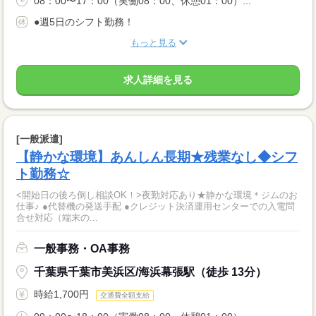
08：00〜17：00（実働08：00、休憩01：00）...
●週5日のシフト勤務！
もっと見る
求人詳細を見る
[一般派遣]
【静かな環境】あんしん長期★残業なし◆シフ
ト勤務☆
<開始日の後ろ倒し相談OK！>夜勤対応あり★静かな環境＊ジムのお
仕事♪ ●代替機の発送手配 ●クレジット決済運用センターでの入電問
合せ対応（端末の...
一般事務・OA事務
千葉県千葉市美浜区/海浜幕張駅（徒歩 13分）
時給1,700円
交通費全額支給