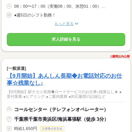
08：00〜17：00（実働08：00、休憩01：00）...
●週5日のシフト勤務！
もっと見る
求人詳細を見る
1週間以内公開
[一般派遣]
【9月開始】あんしん長期◆お電話対応のお仕
事☆残業なし♪
【9月開始】駅チカ☆長期◆ロードサービスのお仕事♪残業なし★ ●
受付業務 ●ヒアリング ●ご案内業務 ●対応履歴の記録など
コールセンター（テレフォンオペレーター）
千葉県千葉市美浜区/海浜幕張駅（徒歩 3分）
時給1,650円
交通費全額支給