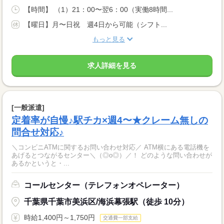
【時間】 （1）21：00〜翌6：00（実働8時間...
【曜日】月〜日祝 週4日から可能（シフト...
もっと見る
求人詳細を見る
[一般派遣]
定着率が自慢♪駅チカ×週4〜★クレーム無しの
問合せ対応♪
＼コンビニATMに関するお問い合わせ対応／ ATM横にある電話機を
あげるとつながるセンター＼（◎o◎）／！ どのような問い合わせが
あるかというと・...
コールセンター（テレフォンオペレーター）
千葉県千葉市美浜区/海浜幕張駅（徒歩 10分）
時給1,400円～1,750円
交通費一部支給