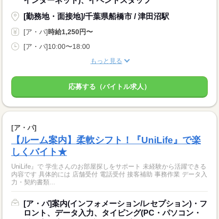
インターネット)、イベントスタッフ
[勤務地・面接地]/千葉県船橋市 / 津田沼駅
[ア・パ]
時給1,250円〜
[ア・パ]10:00〜18:00
もっと見る
応募する（バイトル求人）
[ア・パ]
【ルーム案内】柔軟シフト！『UniLife』で楽
しくバイト★
UniLife』で 学生さんのお部屋探しをサポート 未経験から活躍できる
内容です 具体的には 店舗受付 電話受付 接客補助 事務作業 データ入
力・契約書類...
[ア・パ]案内(インフォメーション/レセプション)・フ
ロント、データ入力、タイピング(PC・パソコン・