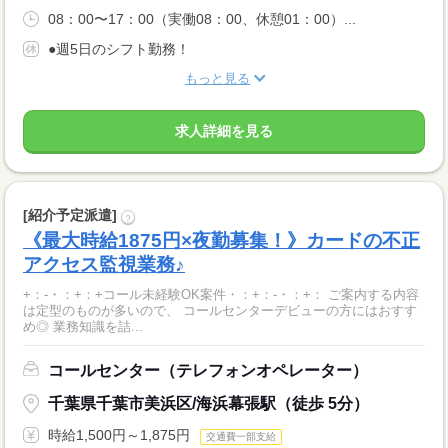
08：00〜17：00（実働08：00、休憩01：00）...
●週5日のシフト勤務！
もっと見る
求人詳細を見る
[紹介予定派遣]
?
《最大時給1875円×夜勤募集！》カードの不正
アクセス監視業務♪
+：-・：+：+コール未経験OK案件・：+：-・：+： ご案内する内容
は定型のものが多いので、 コールセンターデビューの方にはおすす
め◎ 業務知識を詰...
コールセンター（テレフォンオペレーター）
千葉県千葉市美浜区/海浜幕張駅（徒歩 5分）
時給1,500円～1,875円
交通費一部支給