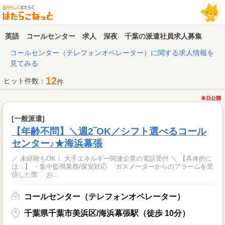
英語 コールセンター 求人 深夜 千葉の派遣社員求人募集
コールセンター（テレフォンオペレーター）に関する求人情報を
見てみる
12
ヒット件数：
件
本日公開
[一般派遣]
【年齢不問】＼週2‾OK／シフト選べるコール
センター♪★海浜幕張
／ 未経験もOK！ 大手エネルギー関連企業の電話受付 ＼ 【具体的に
は…】 ・集中監視業務/保安対応 ガスメーターからのアラームを受
信した際 お...
コールセンター（テレフォンオペレーター）
千葉県千葉市美浜区/海浜幕張駅（徒歩 10分）