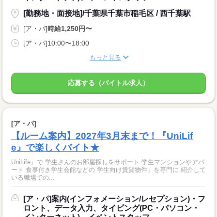
[勤務地・面接地]/千葉県千葉市稲毛区 / 西千葉駅
[ア・パ]
時給1,250円〜
[ア・パ]10:00〜18:00
もっと見る
応募する（バイトル求人）
[ア・パ]
【ルーム案内】2027年3月末まで！『UniLif
e』で楽しくバイト★
UniLife』で 学生さんのお部屋探しをサポート 学生マンションやアパ
ート 食事付き学生会館などの 学生向け賃貸物件」を専門に 紹介して
いる職場での...
[ア・パ]案内(インフォメーション/レセプション)・フ
ロント、データ入力、タイピング(PC・パソコン・