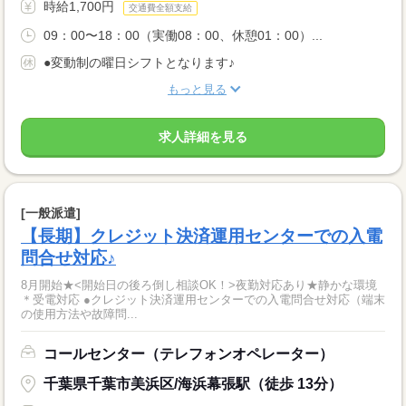
時給1,700円
交通費全額支給
09：00〜18：00（実働08：00、休憩01：00）...
●変動制の曜日シフトとなります♪
もっと見る
求人詳細を見る
[一般派遣]
【長期】クレジット決済運用センターでの入電
問合せ対応♪
8月開始★<開始日の後ろ倒し相談OK！>夜勤対応あり★静かな環境
＊受電対応 ●クレジット決済運用センターでの入電問合せ対応（端末
の使用方法や故障問...
コールセンター（テレフォンオペレーター）
千葉県千葉市美浜区/海浜幕張駅（徒歩 13分）