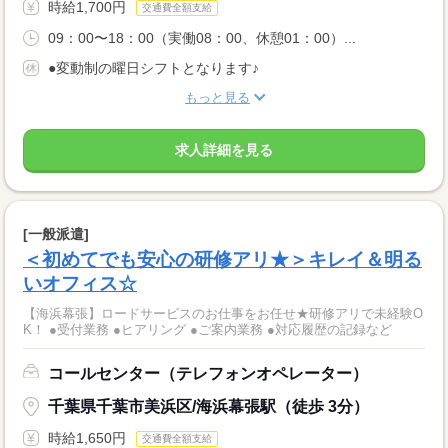
時給1,700円
交通費全額支給
09：00〜18：00（実働08：00、休憩01：00）...
●変動制の曜日シフトとなります♪
もっと見る
求人詳細を見る
[一般派遣]
＜初めてでも安心の研修アリ★＞キレイ＆明る
いオフィス☆
【海浜幕張】ロードサービスのお仕事をお任せ★研修アリで未経験O
K！ ●受付業務 ●ヒアリング ●ご案内業務 ●対応履歴の記録など
コールセンター（テレフォンオペレーター）
千葉県千葉市美浜区/海浜幕張駅（徒歩 3分）
時給1,650円
交通費全額支給