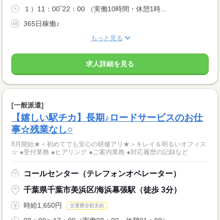
１）11：00‾22：00 （実働10時間・休憩1時...
365日稼働♪
もっと見る
求人詳細を見る
[一般派遣]
【嬉しい駅チカ】長期♪ロードサービスのお仕
事☆残業なし○
8月開始★＜初めてでも安心の研修アリ★＞キレイ＆明るいオフィス
☆ ●受付業務 ●ヒアリング ●ご案内業務 ●対応履歴の記録など
コールセンター（テレフォンオペレーター）
千葉県千葉市美浜区/海浜幕張駅（徒歩 3分）
時給1,650円
交通費全額支給