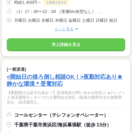
時給1,400円～
交通費全額支給
（1）17：00〜22：00 （実働5h/休憩なし） ...
月曜日 火曜日 水曜日 木曜日 金曜日 土曜日 日曜日 祝日
もっと見る
求人詳細を見る
[一般派遣]
<開始日の後ろ倒し相談OK！>夜勤対応あり★
静かな環境＊受電対応
【夜勤明けは必ずお休み！】決済端末の問い合わせ対応☆ ●クレジッ
ト決済運用センターでの入電問合せ対応（端末の使用方法や故障問
合せ、決済成否な...
コールセンター（テレフォンオペレーター）
千葉県千葉市美浜区/海浜幕張駅（徒歩 13分）