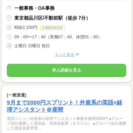
一般事務・OA事務
東京都品川区/不動前駅（徒歩 7分）
時給2,100円
交通費全額支給
09：00〜17：40（実働07：40、休憩01：00）
土曜日 日曜日 祝日
もっと見る
求人詳細を見る
[一般派遣]
9月まで2000円スプリント！外資系の英語×経
理アシスタント＠座間
英語コミュ◇外資系の経理アシスタント事務＠座間2000円 ●グルー
プ会社連携した買掛金、売掛金処理（オラクル） ●グループ会社連携
した固定資産管理...