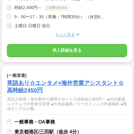
時給2,400円～
交通費全額支給
9：00〜17：30（実働：7時間30分） （休憩6...
土曜日 日曜日 祝日
もっと見る
求人詳細を見る
[一般派遣]
英語あり☆エンタメ×海外営業アシスタント☆
高時給2450円
英語力発揮！海外案件の運用サポート◎高時給2,450円！ ●社内稟議
システムでの受発注管理 ●社内会議用パワーポイントの作成補助 ●商
品サンプルの整...
一般事務・OA事務
東京都港区/三田駅（徒歩 4分）