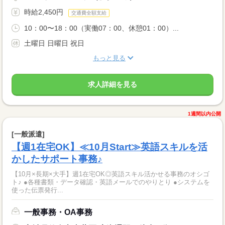
時給2,450円
交通費全額支給
10：00〜18：00（実働07：00、休憩01：00）...
土曜日 日曜日 祝日
もっと見る
求人詳細を見る
1週間以内公開
[一般派遣]
【週1在宅OK】≪10月Start≫英語スキルを活
かしたサポート事務♪
【10月×長期×大手】週1在宅OK◎英語スキル活かせる事務のオシゴ
ト♪ ●各種書類・データ確認・英語メールでのやりとり ●システムを
使った伝票発行...
一般事務・OA事務