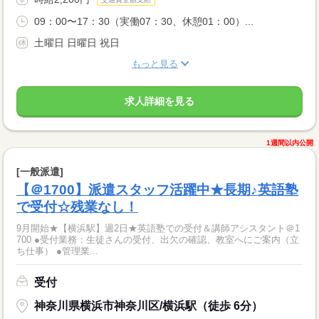
09：00〜17：30（実働07：30、休憩01：00）...
土曜日 日曜日 祝日
もっと見る
求人詳細を見る
1週間以内公開
[一般派遣]
【＠1700】派遣スタッフ活躍中★長期♪英語塾
で受付☆残業なし！
9月開始★【横浜駅】週2日★英語塾での受付＆講師アシスタント＠1
700 ●受付業務：生徒さんの受付、出欠の確認、教室へにご案内（立
ち仕事） ●管理業...
受付
神奈川県横浜市神奈川区/横浜駅（徒歩 6分）