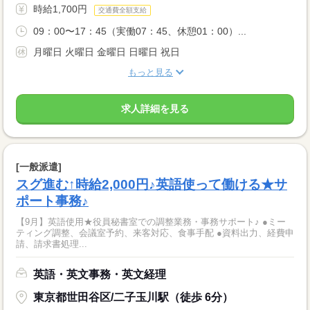
時給1,700円
交通費全額支給
09：00〜17：45（実働07：45、休憩01：00）...
月曜日 火曜日 金曜日 日曜日 祝日
もっと見る
求人詳細を見る
[一般派遣]
スグ進む↑時給2,000円♪英語使って働ける★サ
ポート事務♪
【9月】英語使用★役員秘書室での調整業務・事務サポート♪ ●ミー
ティング調整、会議室予約、来客対応、食事手配 ●資料出力、経費申
請、請求書処理...
英語・英文事務・英文経理
東京都世田谷区/二子玉川駅（徒歩 6分）