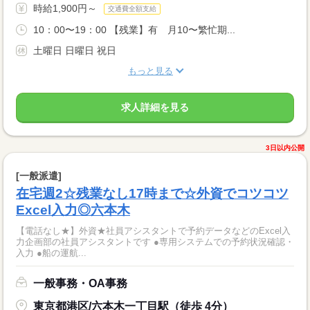
時給1,900円～
交通費全額支給
10：00〜19：00 【残業】有 月10〜繁忙期...
土曜日 日曜日 祝日
もっと見る
求人詳細を見る
3日以内公開
[一般派遣]
在宅週2☆残業なし17時まで☆外資でコツコツ
Excel入力◎六本木
【電話なし★】外資★社員アシスタントで予約データなどのExcel入
力企画部の社員アシスタントです ●専用システムでの予約状況確認・
入力 ●船の運航...
一般事務・OA事務
東京都港区/六本木一丁目駅（徒歩 4分）