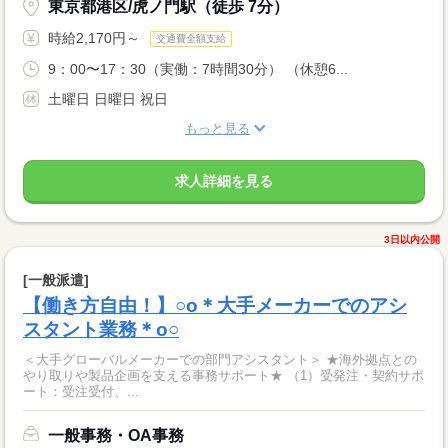
東京都港区/虎ノ門駅（徒歩 7分）
時給2,170円～
交通費全額支給
9：00〜17：30（実働：7時間30分） （休憩6...
土曜日 日曜日 祝日
もっと見る
求人詳細を見る
3日以内公開
[一般派遣]
【働き方自由！】○o＊大手メーカーでのアシ
スタント業務＊o○
＜大手グローバルメーカーでの部門アシスタント＞ ★海外拠点との
やり取りや製品企画を支える事務サポート★ （1）受発注・契約サポ
ート：受注受付、...
一般事務・OA事務