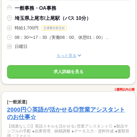
一般事務・OA事務
埼玉県上尾市/上尾駅（バス 10分）
時給1,700円
交通費全額支給
08：30〜17：30（実働08：00、休憩01：00）...
日曜日
もっと見る
求人詳細を見る
1週間以内公開
[一般派遣]
2000円◇英語が活かせる◎営業アシスタント
のお仕事☆
【残業なし◎】英語スキルも活かせる♪営業アシスタント◎ ●製品サ
ンプルの手配 ●在庫管理、納期調整 ●データ入力・資料作成 ●書類管
理・ファイリ...