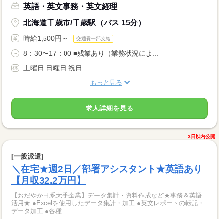
英語・英文事務・英文経理
北海道千歳市/千歳駅（バス 15分）
時給1,500円～
交通費一部支給
8：30〜17：00 ■残業あり（業務状況によ...
土曜日 日曜日 祝日
もっと見る
求人詳細を見る
3日以内公開
[一般派遣]
＼在宅★週2日／部署アシスタント★英語あり
【月収32.2万円】
【おだやか日系大手企業】データ集計・資料作成など★事務＆英語
活用★ ●Excelを使用したデータ集計・加工 ●英文レポートの転記・
データ加工 ●各種...