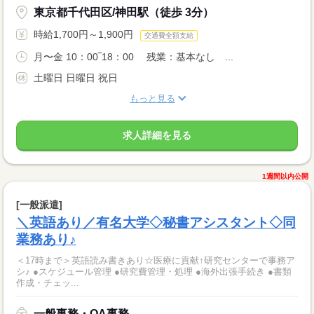
東京都千代田区/神田駅（徒歩 3分）
時給1,700円～1,900円
交通費全額支給
月〜金 10：00‾18：00 残業：基本なし ...
土曜日 日曜日 祝日
もっと見る
求人詳細を見る
1週間以内公開
[一般派遣]
＼英語あり／有名大学◇秘書アシスタント◇同
業務あり♪
＜17時まで＞英語読み書きあり☆医療に貢献↑研究センターで事務ア
シ♪ ●スケジュール管理 ●研究費管理・処理 ●海外出張手続き ●書類
作成・チェッ...
一般事務・OA事務