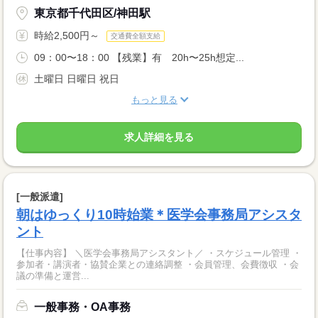
東京都千代田区/神田駅
時給2,500円～
交通費全額支給
09：00〜18：00 【残業】有 20h〜25h想定...
土曜日 日曜日 祝日
もっと見る
求人詳細を見る
[一般派遣]
朝はゆっくり10時始業＊医学会事務局アシスタ
ント
【仕事内容】 ＼医学会事務局アシスタント／ ・スケジュール管理 ・
参加者・講演者・協賛企業との連絡調整 ・会員管理、会費徴収 ・会
議の準備と運営...
一般事務・OA事務