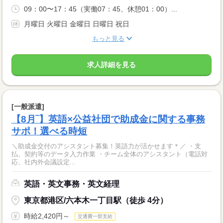
09：00〜17：45（実働07：45、休憩01：00）...
月曜日 火曜日 金曜日 日曜日 祝日
もっと見る
求人詳細を見る
[一般派遣]
【8月‾】英語×公益社団で助成金に関する事務
サポ！選べる時短
＼助成金交付のアシスタント募集！英語力が活かせます＊／ ・支
払、契約等のデータ入力作業 ・チーム全体のアシスタント（電話対
応、社内外会議設定...
英語・英文事務・英文経理
東京都港区/六本木一丁目駅（徒歩 4分）
時給2,420円～
交通費一部支給