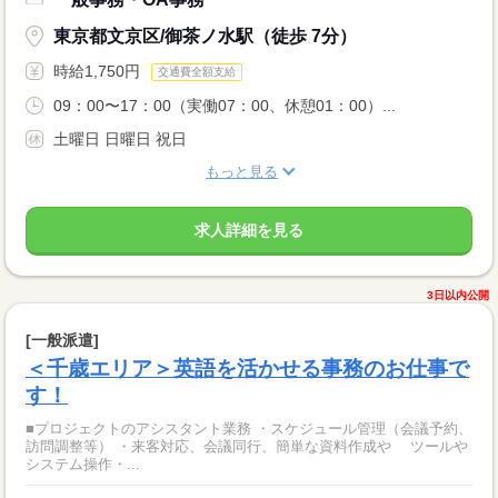
東京都文京区/御茶ノ水駅（徒歩 7分）
時給1,750円
交通費全額支給
09：00〜17：00（実働07：00、休憩01：00）...
土曜日 日曜日 祝日
もっと見る
求人詳細を見る
3日以内公開
[一般派遣]
＜千歳エリア＞英語を活かせる事務のお仕事で
す！
■プロジェクトのアシスタント業務 ・スケジュール管理（会議予約、
訪問調整等） ・来客対応、会議同行、簡単な資料作成や ツールや
システム操作・...