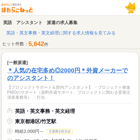
英語 アシスタント 派遣の求人募集
英語・英文事務・英文経理に関する求人情報を見てみる
5,642
ヒット件数：
件
[一般派遣]
＊人気の在宅多め◎2000円＊外資メーカーで
のアシスタント！
【プロジェクトサポート＆部内アシスタント】 ・プロジェクト推進
PMOのサポート（資料作成サポート、プロジェクトに関わる受発注
清算業務等） ・打合...
英語・英文事務・英文経理
東京都港区/竹芝駅
時給2,000円～
交通費全額支給