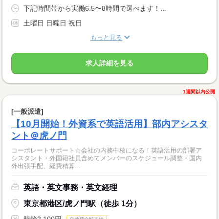
下記時間帯から実働6.5〜8時間で選べます！...
土曜日 日曜日 祝日
もっと見る
求人詳細を見る
1週間以内公開
[一般派遣]
【10月開始！外資系で英語活用】部内アシスタ
ント＠虎ノ門
コーポレートサポート☆会社の内務中核になる！英語活用の部署ア
シスタント・外国籍社員含めてメンバーのスケジュール調整・国内
外出張手配、経費精算...
英語・英文事務・英文経理
東京都港区/虎ノ門駅（徒歩 1分）
時給2,100円