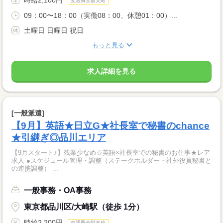
交通費全額支給
09：00〜18：00（実働08：00、休憩01：00）...
土曜日 日曜日 祝日
もっと見る
求人詳細を見る
[一般派遣]
【9月】英語★日立G★社長室で秘書のchance
★引継ぎ◎品川エリア
【9月スタート♪】残業少なめ☆英語×社長室での秘書のお仕事★レア
求人 ●スケジュール管理・調整（ステークホルダー・社外役員秘書と
の連携調整） ...
一般事務・OA事務
東京都品川区/大崎駅（徒歩 1分）
時給2,200円
交通費全額支給