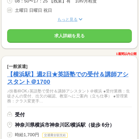
08：50〜17：25 【残業】有 10h/月程度
土曜日 日曜日 祝日
もっと見る
求人詳細を見る
1週間以内公開
[一般派遣]
【横浜駅】週2日★英語塾での受付＆講師アシ
スタント＠1700
♪扶養枠OK♪英語塾で受付＆講師アシスタント＠横浜 ●受付業務：生
徒さんの受付、出欠の確認、教室へにご案内（立ち仕事） ●管理業
務：クラス変更手...
受付
神奈川県横浜市神奈川区/横浜駅（徒歩 6分）
時給1,700円
交通費全額支給