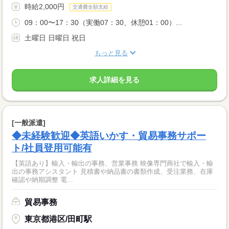
時給2,000円
交通費全額支給
09：00〜17：30（実働07：30、休憩01：00）...
土曜日 日曜日 祝日
もっと見る
求人詳細を見る
[一般派遣]
◆未経験歓迎◆英語いかす・貿易事務サポー
ト/社員登用可能有
【英語あり】輸入・輸出の事務、営業事務 映像専門商社で輸入・輸
出の事務アシスタント 見積書や納品書の書類作成、受注業務、在庫
確認や納期調整 電...
貿易事務
東京都港区/田町駅