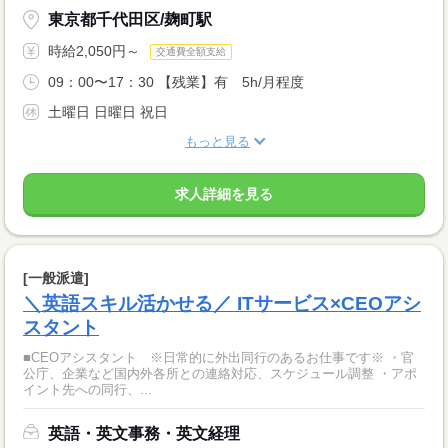
東京都千代田区/麹町駅
時給2,050円～
交通費全額支給
09：00〜17：30 【残業】有 5h/月程度
土曜日 日曜日 祝日
もっと見る
求人詳細を見る
[一般派遣]
＼英語スキル活かせる／ ITサービス×CEOアシ
スタント
■CEOアシスタント ※日常的に外出同行のあるお仕事です※ ・官
公庁、企業など国内外各所との連絡対応、スケジュール調整 ・アポ
イント先への同行、...
英語・英文事務・英文経理