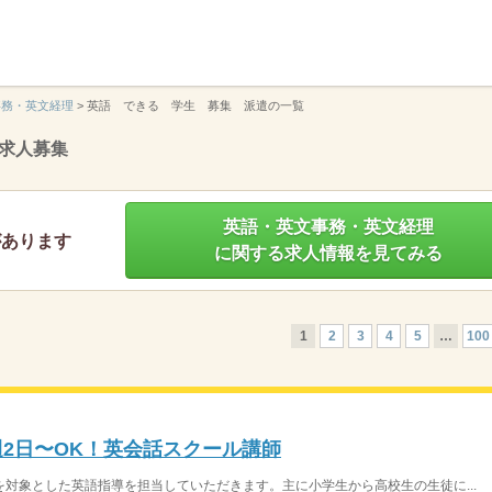
】
事務・英文経理
>
英語 できる 学生 募集 派遣の一覧
求人募集
英語・英文事務・英文経理
があります
に関する求人情報を見てみる
1
2
3
4
5
…
100
週2日〜OK！英会話スクール講師
対象とした英語指導を担当していただきます。主に小学生から高校生の生徒に...