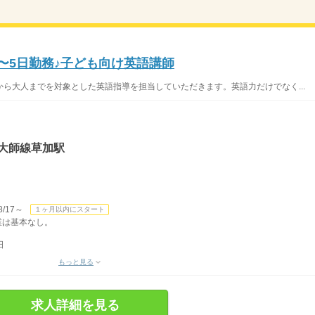
2〜5日勤務♪子ども向け英語講師
ら大人までを対象とした英語指導を担当していただきます。英語力だけでなく...
大師線草加駅
/17～
１ヶ月以内にスタート
残業は基本なし。
日
もっと見る
求人詳細を見る