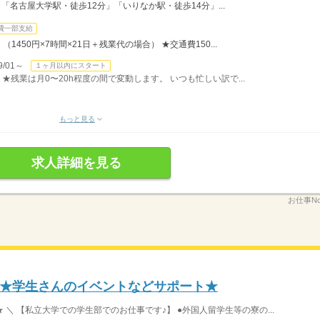
「名古屋大学駅・徒歩12分」「いりなか駅・徒歩14分」...
費一部支給
 （1450円×7時間×21日＋残業代の場合） ★交通費150...
/01～
１ヶ月以内にスタート
） ★残業は月0〜20h程度の間で変動します。 いつも忙しい訳で...
もっと見る
求人詳細を見る
お仕事No
★学生さんのイベントなどサポート★
 ＼ 【私立大学での学生部でのお仕事です♪】 ●外国人留学生等の寮の...