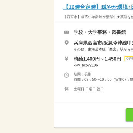
【16時台定時】穏やか環境
【西宮市】幅広い年齢層が活躍中★英語を使っ
学校・大学事務・図書館
兵庫県西宮市/阪急今津線甲
その他、東海道本線「西宮」駅からも
時給1,400円～1,450円
交通
kkw_bcov2106
期間：長期
時間：08：50〜16：50（実働07：
土曜日 日曜日 祝日