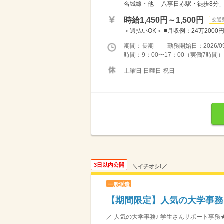
名城線・他 「八事日赤駅・徒歩8分」
時給1,450円～1,500円
交通
＜週払いOK＞ ■月収例：24万2000円
期間：長期 勤務開始日：2026/09
時間：9：00〜17：00（実働7時間
土曜日 日曜日 祝日
3日以内公開
＼イチオシ!／
一般派遣
【期間限定】人気の大学事務
／ 人気の大学事務♪ 学生さんサポート事務★