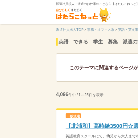
派遣社員求人・派遣のお仕事のことなら【はたらこねっと
派遣社員求人TOP
>
事務・オフィス系
>
英語・英文
英語 できる 学生 募集 派遣の
このテーマに関連するページ
4,096
件中 / 1～25件を表示
一般派遣
【北浦和】高時給3500円☆
英語教育スクールにて、幼児から大人までを