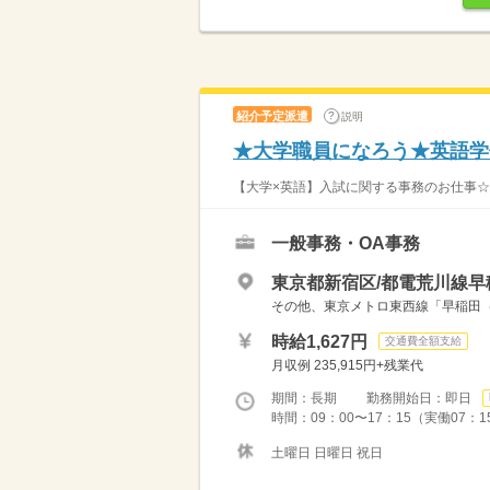
紹介予定派遣
説明
★大学職員になろう★英語学
【大学×英語】入試に関する事務のお仕事☆ 
一般事務・OA事務
東京都新宿区/都電荒川線早
その他、東京メトロ東西線「早稲田
時給1,627円
交通費全額支給
月収例 235,915円+残業代
期間：長期 勤務開始日：即日
時間：09：00〜17：15（実働07：1
土曜日 日曜日 祝日