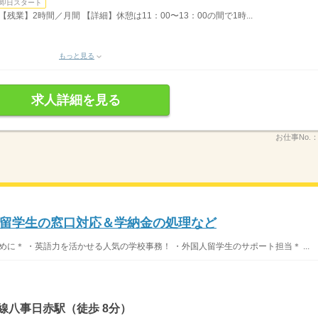
即日スタート
 【残業】2時間／月間 【詳細】休憩は11：00〜13：00の間で1時...
もっと見る
求人詳細を見る
お仕事No.
留学生の窓口対応＆学納金の処理など
めに＊ ・英語力を活かせる人気の学校事務！ ・外国人留学生のサポート担当＊ ...
線八事日赤駅（徒歩 8分）