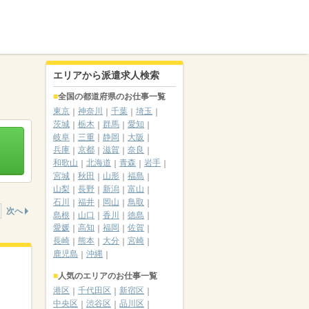
エリアから派遣求人検索
全国の都道府県のお仕事一覧
東京
神奈川
千葉
埼玉
茨城
栃木
群馬
愛知
岐阜
三重
静岡
大阪
兵庫
京都
滋賀
奈良
和歌山
北海道
青森
岩手
宮城
秋田
山形
福島
山梨
長野
新潟
富山
石川
福井
岡山
鳥取
次へ
島根
山口
香川
徳島
愛媛
高知
福岡
佐賀
長崎
熊本
大分
宮崎
鹿児島
沖縄
人気のエリアのお仕事一覧
港区
千代田区
新宿区
中央区
渋谷区
品川区