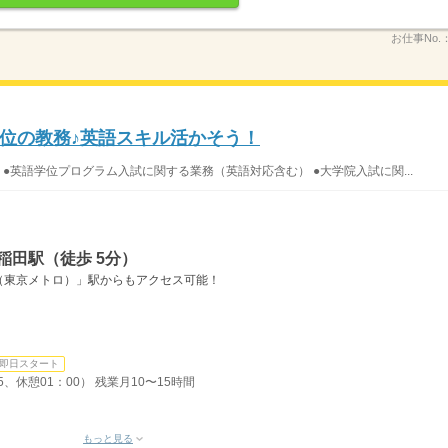
お仕事No.
位の教務♪英語スキル活かそう！
●英語学位プログラム入試に関する業務（英語対応含む） ●大学院入試に関...
稲田駅（徒歩 5分）
（東京メトロ）」駅からもアクセス可能！
即日スタート
5、休憩01：00） 残業月10〜15時間
もっと見る