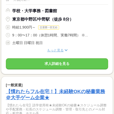
学校・大学事務・図書館
東京都中野区/中野駅（徒歩 8分）
時給1,900円～
交通費一部支給
9：00〜17：00（休憩1時間、実働7時間） ※...
土曜日 日曜日 祝日
もっと見る
求人詳細を見る
[一般派遣]
【慣れたらフル在宅！】未経験OKの秘書業務
＠大手ゲーム企業★
【慣れたら在宅】語学使用有★未経験OKの秘書★スケジュール調整
や手配業務・社長のスケジュール調整・管理・取引先とのメール対
応・航空券、ホテル手...