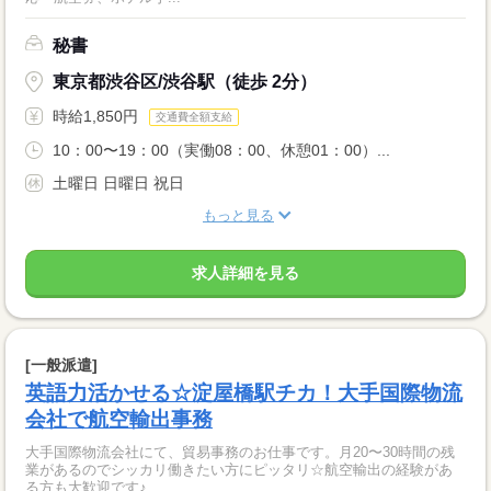
秘書
東京都渋谷区/渋谷駅（徒歩 2分）
時給1,850円
交通費全額支給
10：00〜19：00（実働08：00、休憩01：00）...
土曜日 日曜日 祝日
もっと見る
求人詳細を見る
[一般派遣]
英語力活かせる☆淀屋橋駅チカ！大手国際物流
会社で航空輸出事務
大手国際物流会社にて、貿易事務のお仕事です。月20〜30時間の残
業があるのでシッカリ働きたい方にピッタリ☆航空輸出の経験があ
る方も大歓迎です♪ ...