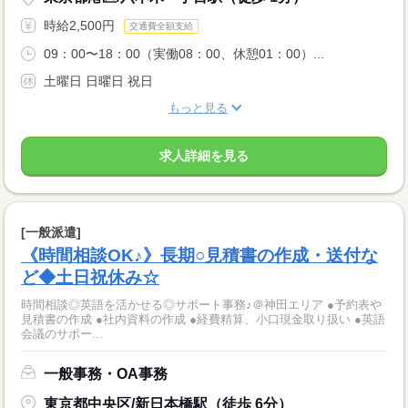
時給2,500円
交通費全額支給
09：00〜18：00（実働08：00、休憩01：00）...
土曜日 日曜日 祝日
もっと見る
求人詳細を見る
[一般派遣]
《時間相談OK♪》長期○見積書の作成・送付な
ど◆土日祝休み☆
時間相談◎英語を活かせる◎サポート事務♪＠神田エリア ●予約表や
見積書の作成 ●社内資料の作成 ●経費精算、小口現金取り扱い ●英語
会議のサポー...
一般事務・OA事務
東京都中央区/新日本橋駅（徒歩 6分）