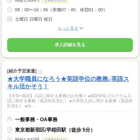
交通費全額支給
08：00〜16：45（実働07：45、休憩01：00）
土曜日 日曜日 祝日
もっと見る
求人詳細を見る
[紹介予定派遣]
?
★大学職員になろう★英語学位の教務♪英語ス
キル活かそう！
【大学×英語】入試に関する事務のお仕事☆ ●英語学位プログラム入
試に関する業務（英語対応含む） ●大学院入試に関する業務（英語対
応含む） ●出...
一般事務・OA事務
東京都新宿区/早稲田駅（徒歩 5分）
時給1,627円
交通費全額支給