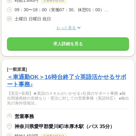
時給1,850円
交通費全額支給
09：30〜18：00（実働07：30、休憩01：00）...
土曜日 日曜日 祝日
もっと見る
求人詳細を見る
[一般派遣]
＜車通勤OK＞16時台終了☆英語活かせるサポ
ート事務♪
【安定×長期】★英語のスキルがいかせる♪社員のサポート事務 ●輸
出関連商材の見積もり・受注に対しての営業事務（英語対応） ●輸出
先の海外現地法...
営業事務
神奈川県愛甲郡愛川町/本厚木駅（バス 35分）
時給1,650円