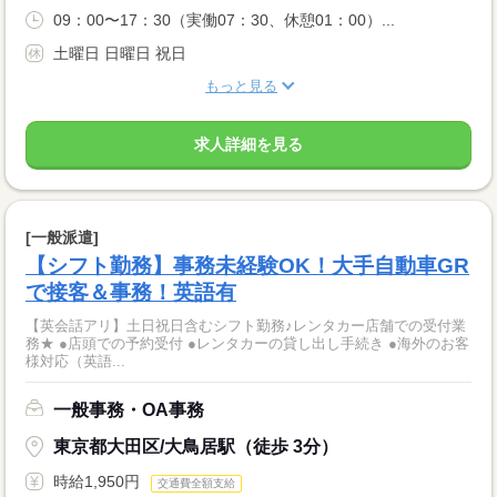
09：00〜17：30（実働07：30、休憩01：00）...
土曜日 日曜日 祝日
もっと見る
求人詳細を見る
[一般派遣]
【シフト勤務】事務未経験OK！大手自動車GR
で接客＆事務！英語有
【英会話アリ】土日祝日含むシフト勤務♪レンタカー店舗での受付業
務★ ●店頭での予約受付 ●レンタカーの貸し出し手続き ●海外のお客
様対応（英語...
一般事務・OA事務
東京都大田区/大鳥居駅（徒歩 3分）
時給1,950円
交通費全額支給