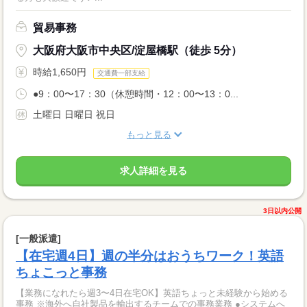
貿易事務
大阪府大阪市中央区/淀屋橋駅（徒歩 5分）
時給1,650円
交通費一部支給
●9：00〜17：30（休憩時間・12：00〜13：0...
土曜日 日曜日 祝日
もっと見る
求人詳細を見る
3日以内公開
[一般派遣]
【在宅週4日】週の半分はおうちワーク！英語
ちょこっと事務
【業務になれたら週3〜4日在宅OK】英語ちょっと未経験から始める
事務 ※海外へ自社製品を輸出するチームでの事務業務 ●システムへ