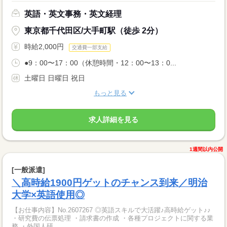
英語・英文事務・英文経理
東京都千代田区/大手町駅（徒歩 2分）
時給2,000円
交通費一部支給
●9：00〜17：00（休憩時間・12：00〜13：0...
土曜日 日曜日 祝日
もっと見る
求人詳細を見る
1週間以内公開
[一般派遣]
＼高時給1900円ゲットのチャンス到来／明治
大学×英語使用◎
【お仕事内容】No.2607267 ◎英語スキルで大活躍♪高時給ゲット♪♪
・研究費の伝票処理 ・請求書の作成 ・各種プロジェクトに関する業
務 ・外国人研...