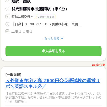
通訳・翻訳
群馬県藤岡市/北藤岡駅（車 9分）
時給1,650円～
交通費一部支給
【日勤】8：30〜17：15（実働8時間） 休憩...
土曜日 日曜日
もっと見る
求人詳細を見る
3日以内公開
[一般派遣]
＜外資★在宅＞高↑2500円◇英語試験の運営サ
ポ＼英語スキル必／
【高時給2500円！】★英語使用★試験運営サポート◎在宅あり♪ ○試
験実施の学校からの問い合わせ対応 ○本社連携 ○試験用タブレットの
不備・動作確...