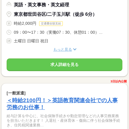
英語・英文事務・英文経理
東京都世田谷区/二子玉川駅（徒歩 6分）
時給2,000円
交通費全額支給
09：00〜17：30（実働07：30、休憩01：00）...
土曜日 日曜日 祝日
もっと見る
求人詳細を見る
3日以内公開
[一般派遣]
＜時給2100円！＞英語教育関連会社での人事
労務のお仕事！
給与計算を中心に、社会保険手続きや勤怠管理などの人事労務業務
を担当いただきます！ 入退社・産休育休・傷病に伴う社会保険手続
き、住民税関連業務...