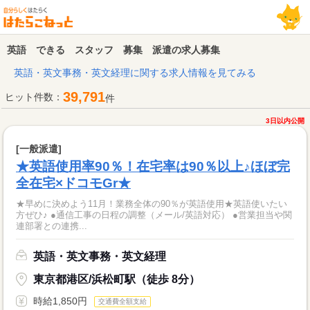
英語 できる スタッフ 募集 派遣の求人募集
英語・英文事務・英文経理に関する求人情報を見てみる
39,791
ヒット件数：
件
3日以内公開
[一般派遣]
★英語使用率90％！在宅率は90％以上♪ほぼ完
全在宅×ドコモGr★
★早めに決めよう11月！業務全体の90％が英語使用★英語使いたい
方ぜひ♪ ●通信工事の日程の調整（メール/英語対応） ●営業担当や関
連部署との連携...
英語・英文事務・英文経理
東京都港区/浜松町駅（徒歩 8分）
時給1,850円
交通費全額支給