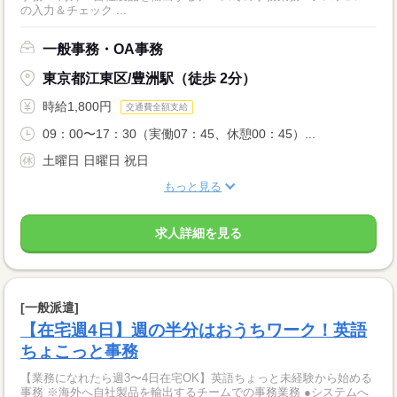
の入力＆チェック ...
一般事務・OA事務
東京都江東区/豊洲駅（徒歩 2分）
時給1,800円
交通費全額支給
09：00〜17：30（実働07：45、休憩00：45）...
土曜日 日曜日 祝日
もっと見る
求人詳細を見る
[一般派遣]
【在宅週4日】週の半分はおうちワーク！英語
ちょこっと事務
【業務になれたら週3〜4日在宅OK】英語ちょっと未経験から始める
事務 ※海外へ自社製品を輸出するチームでの事務業務 ●システムへ