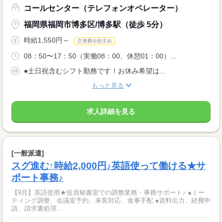
コールセンター（テレフォンオペレーター）
福岡県福岡市博多区/博多駅（徒歩 5分）
時給1,550円～
交通費全額支給
08：50〜17：50（実働08：00、休憩01：00）...
●土日祝含むシフト勤務です！お休み希望は...
もっと見る
求人詳細を見る
[一般派遣]
スグ進む↑時給2,000円♪英語使って働ける★サ
ポート事務♪
【9月】英語使用★役員秘書室での調整業務・事務サポート♪ ●ミー
ティング調整、会議室予約、来客対応、食事手配 ●資料出力、経費申
請、請求書処理...