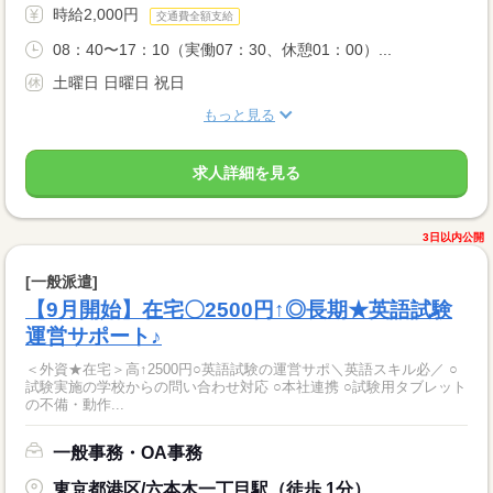
時給2,000円
交通費全額支給
08：40〜17：10（実働07：30、休憩01：00）...
土曜日 日曜日 祝日
もっと見る
求人詳細を見る
3日以内公開
[一般派遣]
【9月開始】在宅〇2500円↑◎長期★英語試験
運営サポート♪
＜外資★在宅＞高↑2500円○英語試験の運営サポ＼英語スキル必／ ○
試験実施の学校からの問い合わせ対応 ○本社連携 ○試験用タブレット
の不備・動作...
一般事務・OA事務
東京都港区/六本木一丁目駅（徒歩 1分）