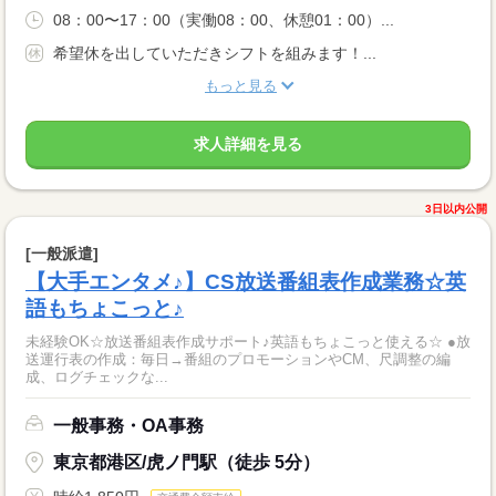
08：00〜17：00（実働08：00、休憩01：00）...
希望休を出していただきシフトを組みます！...
もっと見る
求人詳細を見る
3日以内公開
[一般派遣]
【大手エンタメ♪】CS放送番組表作成業務☆英
語もちょこっと♪
未経験OK☆放送番組表作成サポート♪英語もちょこっと使える☆ ●放
送運行表の作成：毎日→番組のプロモーションやCM、尺調整の編
成、ログチェックな...
一般事務・OA事務
東京都港区/虎ノ門駅（徒歩 5分）