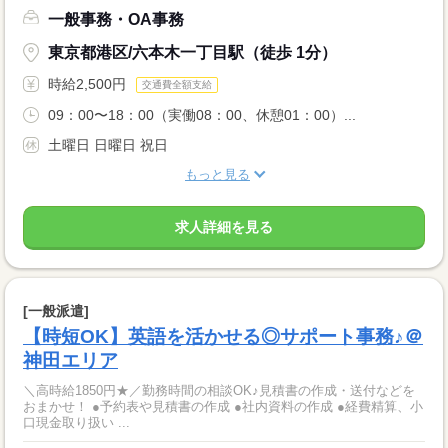
一般事務・OA事務
東京都港区/六本木一丁目駅（徒歩 1分）
時給2,500円
交通費全額支給
09：00〜18：00（実働08：00、休憩01：00）...
土曜日 日曜日 祝日
もっと見る
求人詳細を見る
[一般派遣]
【時短OK】英語を活かせる◎サポート事務♪＠
神田エリア
＼高時給1850円★／勤務時間の相談OK♪見積書の作成・送付などを
おまかせ！ ●予約表や見積書の作成 ●社内資料の作成 ●経費精算、小
口現金取り扱い ...