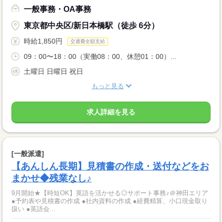
一般事務・OA事務
東京都中央区/新日本橋駅（徒歩 6分）
時給1,850円
交通費全額支給
09：00〜18：00（実働08：00、休憩01：00）...
土曜日 日曜日 祝日
もっと見る
求人詳細を見る
[一般派遣]
【あんしん長期】見積書の作成・送付などをお
まかせ◆残業なし♪
9月開始★【時短OK】英語を活かせる◎サポート事務♪＠神田エリア
●予約表や見積書の作成 ●社内資料の作成 ●経費精算、小口現金取り
扱い ●英語会...