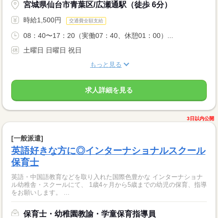
宮城県仙台市青葉区/広瀬通駅（徒歩 6分）
時給1,500円
交通費全額支給
08：40〜17：20（実働07：40、休憩01：00）...
土曜日 日曜日 祝日
もっと見る
求人詳細を見る
3日以内公開
[一般派遣]
英語好きな方に◎インターナショナルスクール
保育士
英語・中国語教育などを取り入れた国際色豊かな インターナショナ
ル幼稚舎・スクールにて、 1歳4ヶ月から5歳までの幼児の保育、指導
をお願いします。 ...
保育士・幼稚園教諭・学童保育指導員