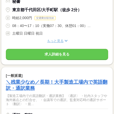
秘書
東京都千代田区/大手町駅（徒歩 2分）
時給2,000円
交通費全額支給
08：40〜17：10（実働07：30、休憩01：00）...
土曜日 日曜日 祝日
もっと見る
求人詳細を見る
[一般派遣]
＼残業少なめ／長期！大手製造工場内で英語翻
訳・通訳業務
【製造工場内での英語翻訳・通訳業務】 〈通訳〉 ・社内スタッフや
海外拠点との打合せ、 ・会議等での通訳、監査対応時の通訳サポー
ト 〈翻訳〉 ・規...