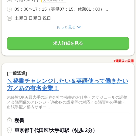
09：00〜17：15（実働07：15、休憩01：00）...
土曜日 日曜日 祝日
もっと見る
求人詳細を見る
1週間以内公開
[一般派遣]
＼秘書チャレンジしたい＆英語使って働きたい
方／あの有名企業！
未経験OK★最大手の証券会社で秘書のお仕事・スケジュールの調整
／会議開催のアレンジ・Webexの設定等の対応／会議資料の準備・
出張手配／部内サポー...
秘書
東京都千代田区/大手町駅（徒歩 2分）