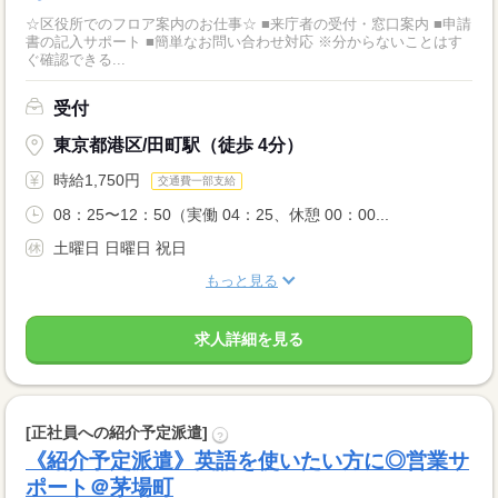
☆区役所でのフロア案内のお仕事☆ ■来庁者の受付・窓口案内 ■申請
書の記入サポート ■簡単なお問い合わせ対応 ※分からないことはす
ぐ確認できる...
受付
東京都港区/田町駅（徒歩 4分）
時給1,750円
交通費一部支給
08：25〜12：50（実働 04：25、休憩 00：00...
土曜日 日曜日 祝日
もっと見る
求人詳細を見る
[正社員への紹介予定派遣]
?
《紹介予定派遣》英語を使いたい方に◎営業サ
ポート＠茅場町