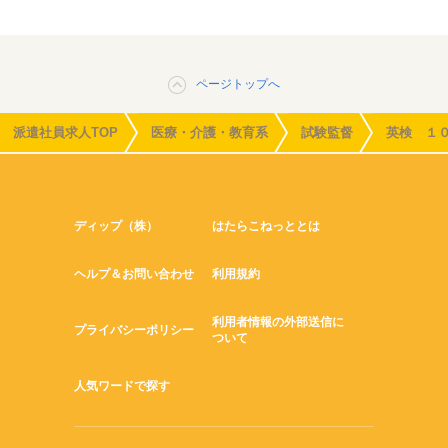
ページトップへ
派遣社員求人TOP
医療・介護・教育系
試験監督
英検 １
ディップ（株）
はたらこねっととは
ヘルプ＆お問い合わせ
利用規約
利用者情報の外部送信に
プライバシーポリシー
ついて
人気ワードで探す