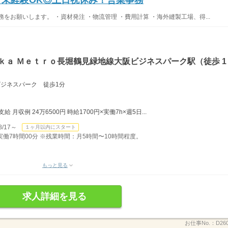
をお願いします。 ・資材発注 ・物流管理 ・費用計算 ・海外縫製工場、得...
ｋａ Ｍｅｔｒｏ長堀鶴見緑地線大阪ビジネスパーク駅（徒歩 1
阪ビジネスパーク 徒歩1分
月収例 24万6500円 時給1700円×実働7h×週5日...
/17～
１ヶ月以内にスタート
）実働7時間00分 ※残業時間：月5時間〜10時間程度。
もっと見る
求人詳細を見る
お仕事No.：
D26