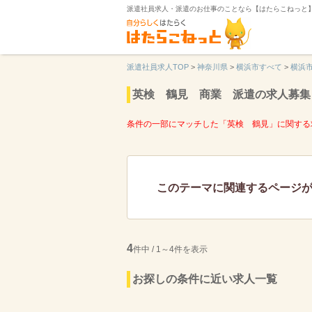
派遣社員求人・派遣のお仕事のことなら【はたらこねっと
派遣社員求人TOP
>
神奈川県
>
横浜市すべて
>
横浜
英検 鶴見 商業 派遣の求人募集
条件の一部にマッチした「英検 鶴見」に関する
このテーマに関連するページ
4
件中 / 1～4件を表示
お探しの条件に近い求人一覧