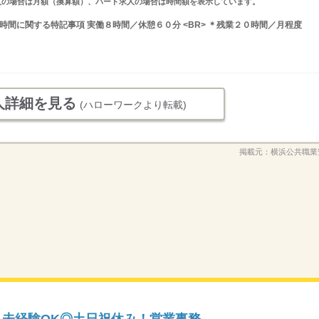
ルタイム求人の場合は月額（換算額）、パート求人の場合は時間額を表示しています。
就業時間に関する特記事項 実働８時間／休憩６０分 <BR> ＊残業２０時間／月程度
人詳細を見る
(ハローワークより転載)
掲載元：
横浜公共職業
！未経験OK◎土日祝休み！営業事務