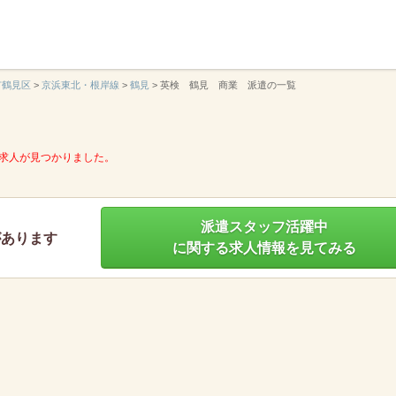
】
市鶴見区
>
京浜東北・根岸線
>
鶴見
>
英検 鶴見 商業 派遣の一覧
求人が見つかりました。
派遣スタッフ活躍中
があります
に関する求人情報を見てみる