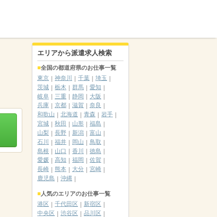
エリアから派遣求人検索
全国の都道府県のお仕事一覧
東京
神奈川
千葉
埼玉
茨城
栃木
群馬
愛知
岐阜
三重
静岡
大阪
兵庫
京都
滋賀
奈良
和歌山
北海道
青森
岩手
宮城
秋田
山形
福島
山梨
長野
新潟
富山
石川
福井
岡山
鳥取
島根
山口
香川
徳島
愛媛
高知
福岡
佐賀
長崎
熊本
大分
宮崎
鹿児島
沖縄
人気のエリアのお仕事一覧
港区
千代田区
新宿区
中央区
渋谷区
品川区