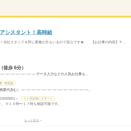
アシスタント！高時給
！当社スタッフ＆同じ業務の方もいるので安心です★ 【お仕事の内容】Ｐ...
（徒歩 6分）
･―･―･―･―･―･―･― データ入力などの人気お仕事も...
費一部支給
（残業代含む） ―･―･―･―･―･―･―･―･―･―･―･―･―...
/09/01～
１ヶ月以内にスタート
０分。 ※１０時〜１７時も相談可能です。
もっと見る