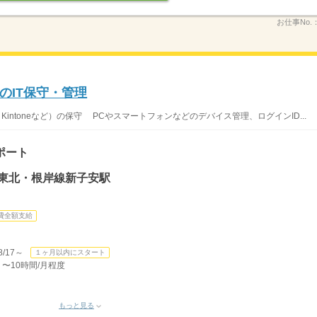
お仕事No.
のIT保守・管理
Kintoneなど）の保守 PCやスマートフォンなどのデバイス管理、ログインID...
ポート
浜東北・根岸線新子安駅
費全額支給
/17～
１ヶ月以内にスタート
 〜10時間/月程度
もっと見る