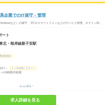
系企業でのIT保守・管理
Kintoneなど）の保守 PCやスマートフォンなどのデバイス管理、ログインID...
ポート
浜東北・根岸線新子安駅
費全額支給
/17～
１ヶ月以内にスタート
 〜10時間/月程度
もっと見る
求人詳細を見る