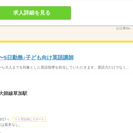
求人詳細を見る
お仕事No.
2〜5日勤務♪子ども向け英語講師
ら大人までを対象とした英語指導を担当していただきます。英語力だけでなく...
大師線草加駅
/17～
１ヶ月以内にスタート
残業は基本なし。