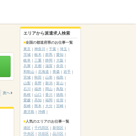
エリアから派遣求人検索
全国の都道府県のお仕事一覧
東京
神奈川
千葉
埼玉
茨城
栃木
群馬
愛知
岐阜
三重
静岡
大阪
兵庫
京都
滋賀
奈良
和歌山
北海道
青森
岩手
宮城
秋田
山形
福島
山梨
長野
新潟
富山
石川
福井
岡山
鳥取
次へ
島根
山口
香川
徳島
愛媛
高知
福岡
佐賀
長崎
熊本
大分
宮崎
鹿児島
沖縄
人気のエリアのお仕事一覧
港区
千代田区
新宿区
中央区
渋谷区
品川区