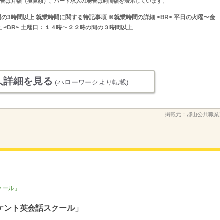
求人の場合は月額（換算額）、パート求人の場合は時間額を表示しています。
の間の3時間以上 就業時間に関する特記事項 ※就業時間の詳細 <BR> 平日の火曜〜金
 <BR> 土曜日：１４時〜２２時の間の３時間以上
人詳細を見る
(ハローワークより転載)
掲載元：
郡山公共職業
クール」
ケント英会話スクール」