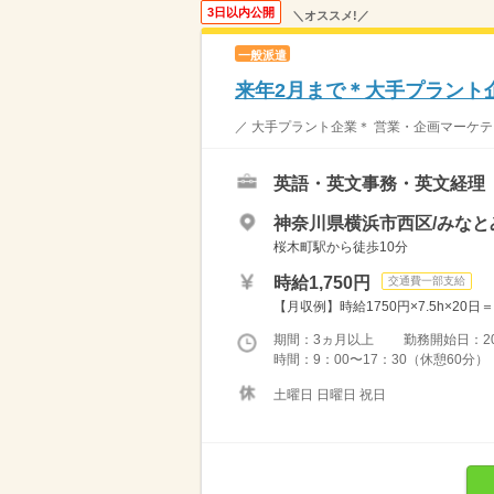
3日以内公開
＼オススメ!／
一般派遣
来年2月まで＊大手プラント企
／ 大手プラント企業＊ 営業・企画マーケティ
英語・英文事務・英文経理
神奈川県横浜市西区/みなと
桜木町駅から徒歩10分
時給1,750円
交通費一部支給
【月収例】時給1750円×7.5h×20
期間：3ヵ月以上 勤務開始日：2026
時間：9：00〜17：30（休憩60分
土曜日 日曜日 祝日