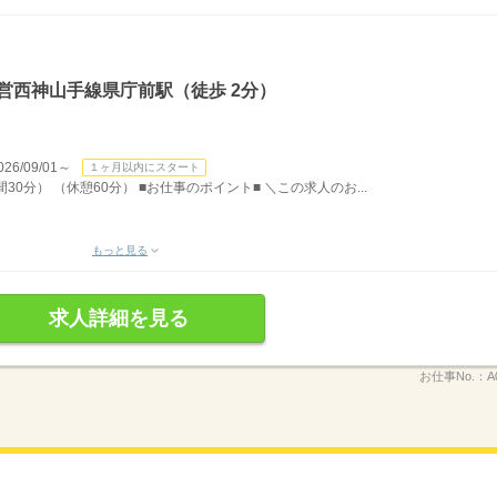
営西神山手線県庁前駅（徒歩 2分）
/09/01～
１ヶ月以内にスタート
間30分） （休憩60分） ■お仕事のポイント■ ＼この求人のお...
もっと見る
求人詳細を見る
お仕事No.：
A