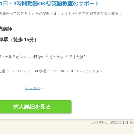
1日・3時間勤務OK◎英語教室のサポート
先生ってステキ！」 その夢叶えましょう！ ●仕事内容 通常の英会話教室...
塾講師
阜駅（徒歩 15分）
曜日・土曜日がレッスン日なので そのうちで1日または2...
曜日：9：00〜12：30 水曜日：15：00〜18：45 ＜ポイント＞...
もっと見る
求人詳細を見る
お仕事No.：
202608【B】900