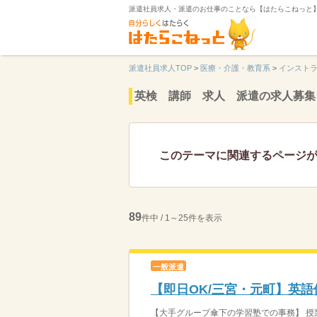
派遣社員求人・派遣のお仕事のことなら【はたらこねっと
派遣社員求人TOP
>
医療・介護・教育系
>
インスト
英検 講師 求人 派遣の求人募集
このテーマに関連するページ
89
件中 / 1～25件を表示
一般派遣
【即日OK/三宮・元町】英
【大手グループ傘下の学習塾での事務】 授