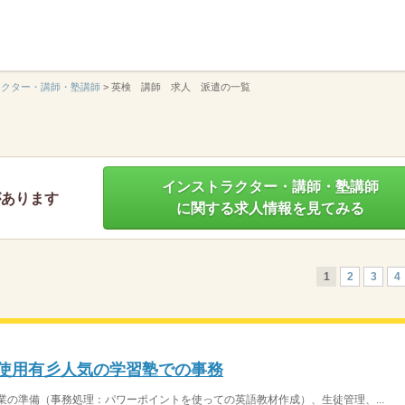
】
ラクター・講師・塾講師
>
英検 講師 求人 派遣の一覧
インストラクター・講師・塾講師
があります
に関する求人情報を見てみる
1
2
3
4
語使用有彡人気の学習塾での事務
業の準備（事務処理：パワーポイントを使っての英語教材作成）、生徒管理、...