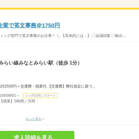
業で英文事務＠1750円
ング部門で英文事務のお仕事！ ＼ 【具体的には…】 〇会議招集 〇輸出...
みらい線みなとみらい駅（徒歩 1分）
日＝262500円＋交通費・残業代 【交通費】弊社規定に基づ...
/09/01～
１ヶ月以内にスタート
） 【残業】5時間／月間
もっと見る
求人詳細を見る