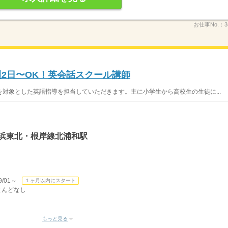
お仕事No.：
3
週2日〜OK！英会話スクール講師
対象とした英語指導を担当していただきます。主に小学生から高校生の生徒に...
京浜東北・根岸線北浦和駅
/01～
１ヶ月以内にスタート
ほとんどなし
もっと見る