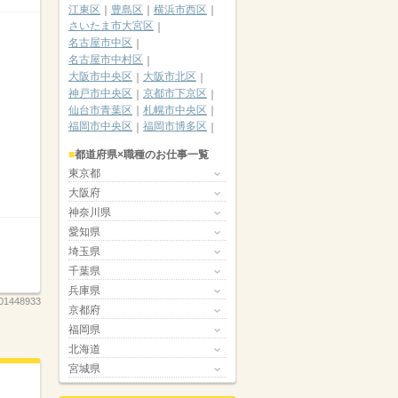
江東区
豊島区
横浜市西区
さいたま市大宮区
名古屋市中区
名古屋市中村区
大阪市中央区
大阪市北区
神戸市中央区
京都市下京区
仙台市青葉区
札幌市中央区
福岡市中央区
福岡市博多区
都道府県×職種のお仕事一覧
東京都
大阪府
神奈川県
愛知県
埼玉県
千葉県
兵庫県
01448933
京都府
福岡県
北海道
宮城県