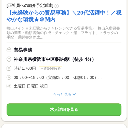
[正社員への紹介予定派遣]
?
【未経験からの貿易事務】＼20代活躍中！／穏
やかな環境★＠関内
輸出メイン☆未経験からチャレンジできる貿易事務♪・輸出入所要書
類の調査・船積書類の作成・チェック・船、フライト、トラックの
手配・通関書類作成...
貿易事務
神奈川県横浜市中区/関内駅（徒歩 4分）
時給1,700円
交通費全額支給
09：00〜18：00（実働08：00、休憩01：00）...
土曜日 日曜日 祝日
もっと見る
求人詳細を見る