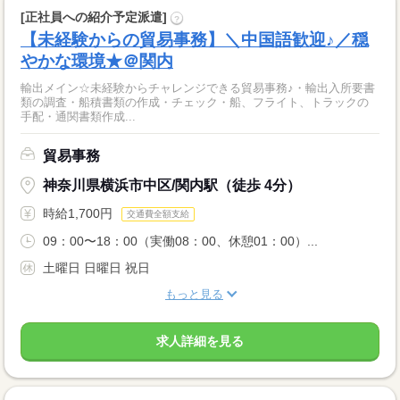
[正社員への紹介予定派遣]
?
【未経験からの貿易事務】＼中国語歓迎♪／穏
やかな環境★＠関内
輸出メイン☆未経験からチャレンジできる貿易事務♪・輸出入所要書
類の調査・船積書類の作成・チェック・船、フライト、トラックの
手配・通関書類作成...
貿易事務
神奈川県横浜市中区/関内駅（徒歩 4分）
時給1,700円
交通費全額支給
09：00〜18：00（実働08：00、休憩01：00）...
土曜日 日曜日 祝日
もっと見る
求人詳細を見る