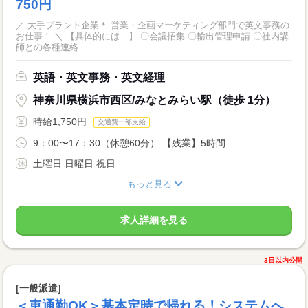
750円
／ 大手プラント企業＊ 営業・企画マーケティング部門で英文事務の
お仕事！ ＼ 【具体的には…】 〇会議招集 〇輸出管理申請 〇社内講
師との各種連絡...
英語・英文事務・英文経理
神奈川県横浜市西区/みなとみらい駅（徒歩 1分）
時給1,750円
交通費一部支給
9：00〜17：30（休憩60分） 【残業】5時間...
土曜日 日曜日 祝日
もっと見る
求人詳細を見る
3日以内公開
[一般派遣]
＜車通勤OK＞基本定時で帰れる！システムへ