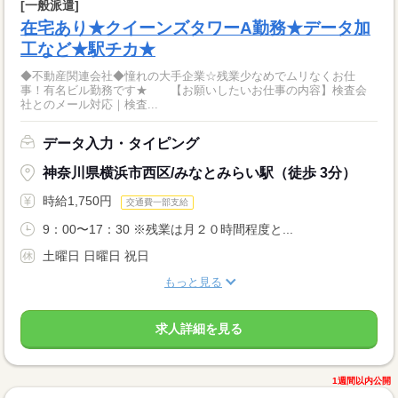
[一般派遣]
在宅あり★クイーンズタワーA勤務★データ加
工など★駅チカ★
◆不動産関連会社◆憧れの大手企業☆残業少なめでムリなくお仕
事！有名ビル勤務です★ 【お願いしたいお仕事の内容】検査会
社とのメール対応｜検査...
データ入力・タイピング
神奈川県横浜市西区/みなとみらい駅（徒歩 3分）
時給1,750円
交通費一部支給
9：00〜17：30 ※残業は月２０時間程度と...
土曜日 日曜日 祝日
もっと見る
求人詳細を見る
1週間以内公開