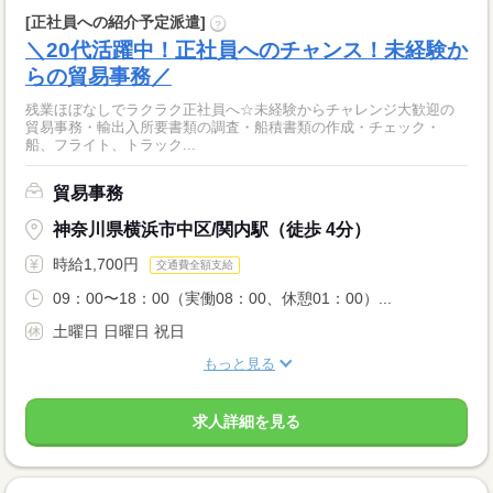
[正社員への紹介予定派遣]
?
＼20代活躍中！正社員へのチャンス！未経験か
らの貿易事務／
残業ほぼなしでラクラク正社員へ☆未経験からチャレンジ大歓迎の
貿易事務・輸出入所要書類の調査・船積書類の作成・チェック・
船、フライト、トラック...
貿易事務
神奈川県横浜市中区/関内駅（徒歩 4分）
時給1,700円
交通費全額支給
09：00〜18：00（実働08：00、休憩01：00）...
土曜日 日曜日 祝日
もっと見る
求人詳細を見る