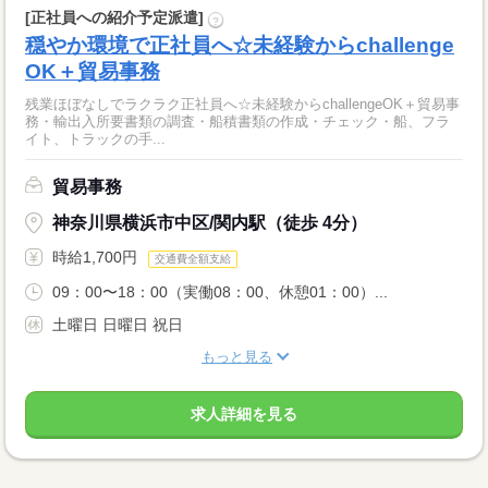
[正社員への紹介予定派遣]
?
穏やか環境で正社員へ☆未経験からchallenge
OK＋貿易事務
残業ほぼなしでラクラク正社員へ☆未経験からchallengeOK＋貿易事
務・輸出入所要書類の調査・船積書類の作成・チェック・船、フラ
イト、トラックの手...
貿易事務
神奈川県横浜市中区/関内駅（徒歩 4分）
時給1,700円
交通費全額支給
09：00〜18：00（実働08：00、休憩01：00）...
土曜日 日曜日 祝日
もっと見る
求人詳細を見る