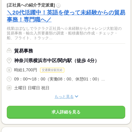
[正社員への紹介予定派遣]
?
＼20代活躍中！英語を使って未経験からの貿易
事務！専門職へ／
残業ほぼなしでラクラク正社員へ☆未経験からチャレンジ大歓迎の
貿易事務・輸出入所要書類の調査・船積書類の作成・チェック・
船、フライト、トラック...
貿易事務
神奈川県横浜市中区/関内駅（徒歩 4分）
時給1,700円
交通費全額支給
09：00〜18：00（実働08：00、休憩01：00）...
土曜日 日曜日 祝日
もっと見る
求人詳細を見る