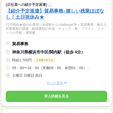
[正社員への紹介予定派遣]
?
【紹介予定派遣】貿易事務♪嬉しい残業ほぼな
し！土日祝休み★
11月開始★穏やか環境☆未経験からchallengeOK＋貿易事務・輸出入
所要書類の調査・船積書類の作成・チェック・船、フライト、トラ
ックの手配・通関書...
貿易事務
神奈川県横浜市中区/関内駅（徒歩 4分）
時給1,700円
交通費全額支給
09：00〜18：00（実働08：00、休憩01：00）...
土曜日 日曜日 祝日
もっと見る
求人詳細を見る