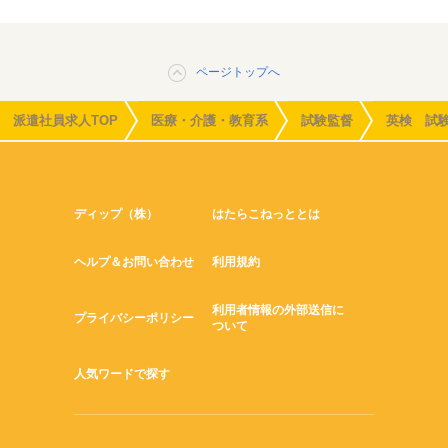
ページトップへ
派遣社員求人TOP
医療・介護・教育系
試験監督
英検 試
ディップ（株）
はたらこねっととは
ヘルプ＆お問い合わせ
利用規約
利用者情報の外部送信に
プライバシーポリシー
ついて
人気ワードで探す