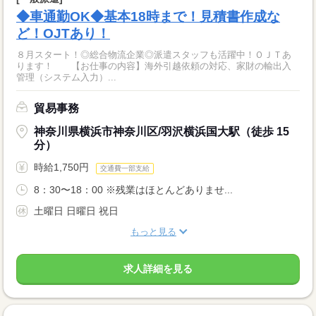
◆車通勤OK◆基本18時まで！見積書作成な
ど！OJTあり！
８月スタート！◎総合物流企業◎派遣スタッフも活躍中！ＯＪＴあ
ります！ 【お仕事の内容】海外引越依頼の対応、家財の輸出入
管理（システム入力）...
貿易事務
神奈川県横浜市神奈川区/羽沢横浜国大駅（徒歩 15
分）
時給1,750円
交通費一部支給
8：30〜18：00 ※残業はほとんどありませ...
土曜日 日曜日 祝日
もっと見る
求人詳細を見る