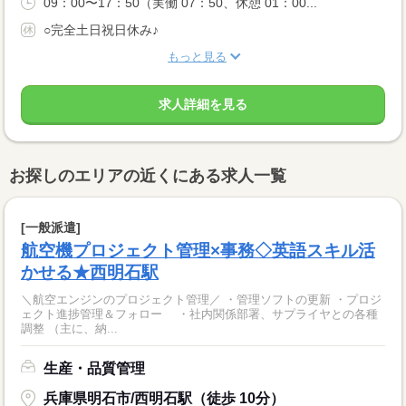
09：00〜17：50（実働 07：50、休憩 01：00...
○完全土日祝日休み♪
もっと見る
求人詳細を見る
お探しのエリアの近くにある求人一覧
[一般派遣]
航空機プロジェクト管理×事務◇英語スキル活
かせる★西明石駅
＼航空エンジンのプロジェクト管理／ ・管理ソフトの更新 ・プロジ
ェクト進捗管理＆フォロー ・社内関係部署、サプライヤとの各種
調整 （主に、納...
生産・品質管理
兵庫県明石市/西明石駅（徒歩 10分）