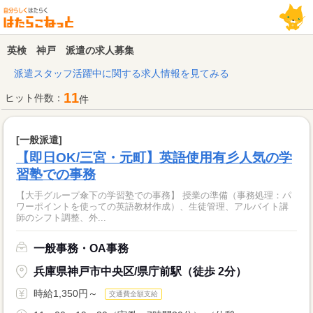
英検 神戸 派遣の求人募集
派遣スタッフ活躍中に関する求人情報を見てみる
11
ヒット件数：
件
[一般派遣]
【即日OK/三宮・元町】英語使用有彡人気の学
習塾での事務
【大手グループ傘下の学習塾での事務】 授業の準備（事務処理：パ
ワーポイントを使っての英語教材作成）、生徒管理、アルバイト講
師のシフト調整、外...
一般事務・OA事務
兵庫県神戸市中央区/県庁前駅（徒歩 2分）
時給1,350円～
交通費全額支給