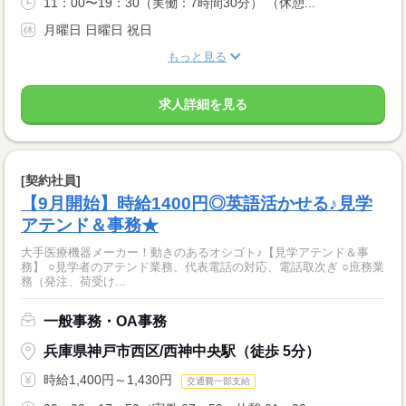
11：00〜19：30（実働：7時間30分） （休憩...
月曜日 日曜日 祝日
もっと見る
求人詳細を見る
[契約社員]
【9月開始】時給1400円◎英語活かせる♪見学
アテンド＆事務★
大手医療機器メーカー！動きのあるオシゴト♪【見学アテンド＆事
務】 ○見学者のアテンド業務、代表電話の対応、電話取次ぎ ○庶務業
務（発注、荷受け...
一般事務・OA事務
兵庫県神戸市西区/西神中央駅（徒歩 5分）
時給1,400円～1,430円
交通費一部支給