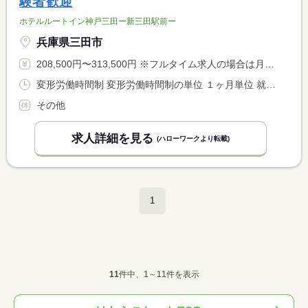
験者歓迎
ホテルルートイン神戸三田ー新三田駅前ー
兵庫県三田市
208,500円〜313,500円 ※フルタイム求人の場合は月額（換算額）、パート求人の場合は時間額を表示しています。
変形労働時間制 変形労働時間制の単位 １ヶ月単位 就業時間１ 22時00分〜8時00分 又は 22時00分〜8時00分の時間の間の8時間程度 就業時間に関する特記事項 夜勤の休憩時間は２時間
その他
求人詳細を見る
(ハローワークより転載)
1
11
件中、1～11件を表示