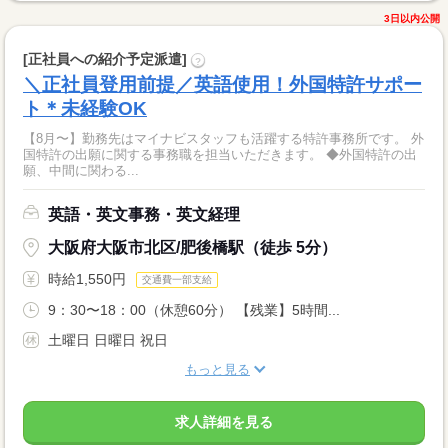
3日以内公開
[正社員への紹介予定派遣]
?
＼正社員登用前提／英語使用！外国特許サポー
ト＊未経験OK
【8月〜】勤務先はマイナビスタッフも活躍する特許事務所です。 外
国特許の出願に関する事務職を担当いただきます。 ◆外国特許の出
願、中間に関わる...
英語・英文事務・英文経理
大阪府大阪市北区/肥後橋駅（徒歩 5分）
時給1,550円
交通費一部支給
9：30〜18：00（休憩60分） 【残業】5時間...
土曜日 日曜日 祝日
もっと見る
求人詳細を見る