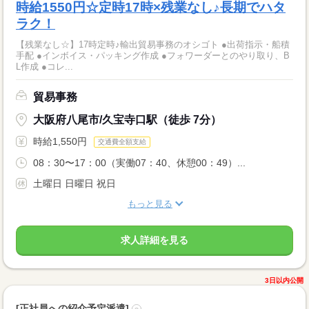
時給1550円☆定時17時×残業なし♪長期でハタ
ラク！
【残業なし☆】17時定時♪輸出貿易事務のオシゴト ●出荷指示・船積
手配 ●インボイス・パッキング作成 ●フォワーダーとのやり取り、B
L作成 ●コレ...
貿易事務
大阪府八尾市/久宝寺口駅（徒歩 7分）
時給1,550円
交通費全額支給
08：30〜17：00（実働07：40、休憩00：49）...
土曜日 日曜日 祝日
もっと見る
求人詳細を見る
3日以内公開
[正社員への紹介予定派遣]