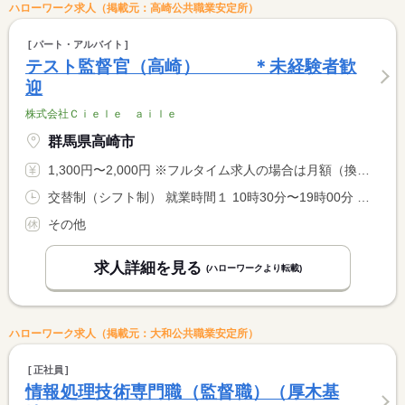
ハローワーク求人（掲載元：高崎公共職業安定所）
パート・アルバイト
テスト監督官（高崎） ＊未経験者歓
迎
株式会社Ｃｉｅｌｅ ａｉｌｅ
群馬県高崎市
1,300円〜2,000円 ※フルタイム求人の場合は月額（換算額）、パート求人の場合は時間額を表示しています。
交替制（シフト制） 就業時間１ 10時30分〜19時00分 就業時間２ 14時00分〜19時00分 又は 10時00分〜19時00分の時間の間の5時間程度 就業時間に関する特記事項 就業時間について応相談可
その他
求人詳細を見る
(ハローワークより転載)
ハローワーク求人（掲載元：大和公共職業安定所）
正社員
情報処理技術専門職（監督職）（厚木基