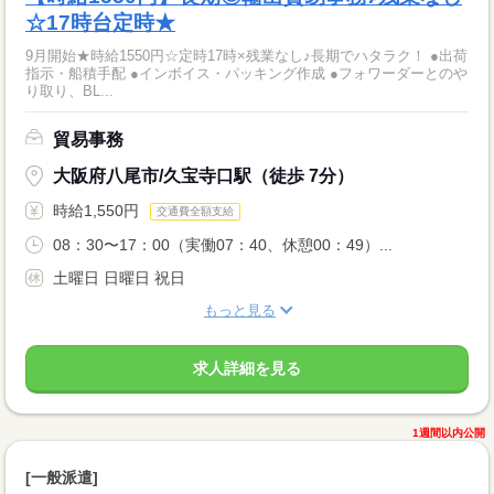
☆17時台定時★
9月開始★時給1550円☆定時17時×残業なし♪長期でハタラク！ ●出荷
指示・船積手配 ●インボイス・パッキング作成 ●フォワーダーとのや
り取り、BL...
貿易事務
大阪府八尾市/久宝寺口駅（徒歩 7分）
時給1,550円
交通費全額支給
08：30〜17：00（実働07：40、休憩00：49）...
土曜日 日曜日 祝日
もっと見る
求人詳細を見る
1週間以内公開
[一般派遣]