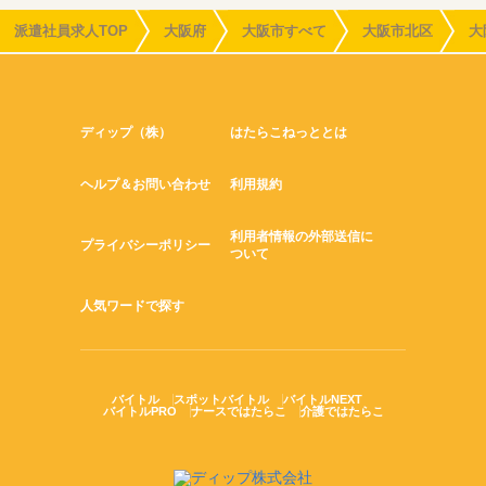
派遣社員求人TOP
大阪府
大阪市すべて
大阪市北区
大
ディップ（株）
はたらこねっととは
ヘルプ＆お問い合わせ
利用規約
利用者情報の外部送信に
プライバシーポリシー
ついて
人気ワードで探す
バイトル
スポットバイトル
バイトルNEXT
バイトルPRO
ナースではたらこ
介護ではたらこ