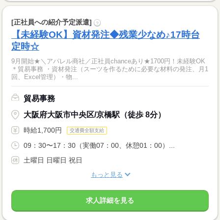
[正社員への紹介予定派遣]
?
【未経験OK】資材発注◆残業少なめ♪17時台
定時☆
9月開始★＼アパレル商社／正社員chanceあり★1700円！未経験OK
＊貿易事務 ・資材発注（スーツを作るために必要な材料の発注、月1
回、Excel管理）・物...
貿易事務
大阪府大阪市中央区/京橋駅（徒歩 8分）
時給1,700円
交通費全額支給
09：30〜17：30（実働07：00、休憩01：00）...
土曜日 日曜日 祝日
もっと見る
求人詳細を見る