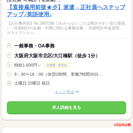
?
【直接雇用前提★彡】派遣→正社員へステップ
アップ♪英語使用♪
【お仕事内容】No.2607296 ◎わからないことは聞きやすい安心環境
♪ ・外国特許の出願、中間に関わる事務全般 ・外国特許年金管理 ・
クライアントへ...
一般事務・OA事務
大阪府大阪市北区/大江橋駅（徒歩 1分）
時給1,600円～
交通費一部支給
9：30〜18：00（休憩1時間、実働7時間30分...
土曜日 日曜日 祝日
もっと見る
求人詳細を見る
3日以内公開