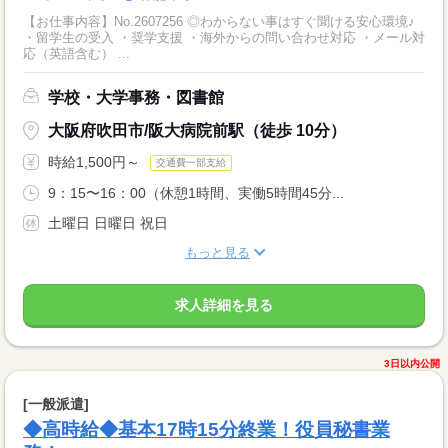
【お仕事内容】No.2607256 ◎わからない事はすぐ聞ける安心環境♪
・留学生の受入 ・奨学支援 ・海外からの問い合わせ対応 ・メール対
応（英語含む） ...
学校・大学事務・図書館
大阪府吹田市/阪大病院前駅（徒歩 10分）
時給1,500円～
交通費一部支給
9：15〜16：00（休憩1時間、実働5時間45分...
土曜日 日曜日 祝日
もっと見る
求人詳細を見る
3日以内公開
[一般派遣]
◆高時給◆基本17時15分終業！役員秘書業