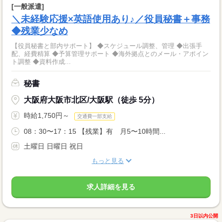
[一般派遣]
＼未経験応援×英語使用あり♪／役員秘書＋事務
◆残業少なめ
【役員秘書と部内サポート】 ◆スケジュール調整、管理 ◆出張手
配、経費精算 ◆予算管理サポート ◆海外拠点とのメール・アポイン
ト調整 ◆資料作成...
秘書
大阪府大阪市北区/大阪駅（徒歩 5分）
時給1,750円～
交通費一部支給
08：30〜17：15 【残業】有 月5〜10時間...
土曜日 日曜日 祝日
もっと見る
求人詳細を見る
3日以内公開