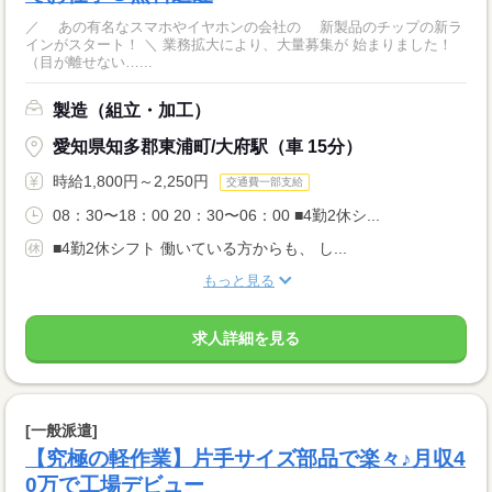
／ あの有名なスマホやイヤホンの会社の 新製品のチップの新ラ
インがスタート！ ＼ 業務拡大により、大量募集が 始まりました！
（目が離せない…...
製造（組立・加工）
愛知県知多郡東浦町/大府駅（車 15分）
時給1,800円～2,250円
交通費一部支給
08：30〜18：00 20：30〜06：00 ■4勤2休シ...
■4勤2休シフト 働いている方からも、 し...
もっと見る
求人詳細を見る
[一般派遣]
【究極の軽作業】片手サイズ部品で楽々♪月収4
0万で工場デビュー