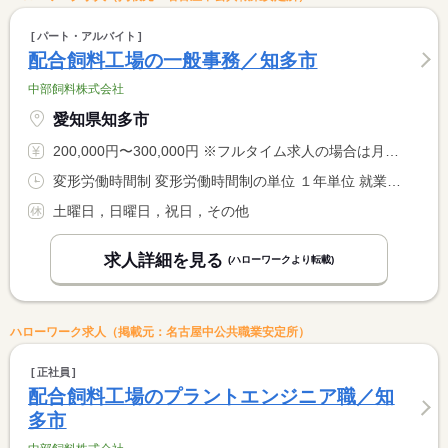
パート・アルバイト
配合飼料工場の一般事務／知多市
中部飼料株式会社
愛知県知多市
200,000円〜300,000円 ※フルタイム求人の場合は月額（換算額）、パート求人の場合は時間額を表示しています。
変形労働時間制 変形労働時間制の単位 １年単位 就業時間１ 8時30分〜17時30分 就業時間に関する特記事項 年間総労働時間 １，９３７．５時間 <BR> 勤務時間については、ご希望があればフルタイム以外の勤務も可能 <BR> です。ご相談ください。
土曜日，日曜日，祝日，その他
求人詳細を見る
(ハローワークより転載)
ハローワーク求人（掲載元：名古屋中公共職業安定所）
正社員
配合飼料工場のプラントエンジニア職／知
多市