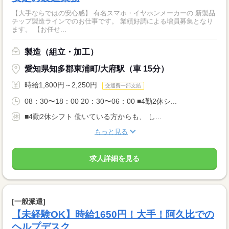
【大手ならではの安心感】 有名スマホ・イヤホンメーカーの 新製品
チップ製造ラインでのお仕事です。 業績好調による増員募集となり
ます。 【お任せ...
製造（組立・加工）
愛知県知多郡東浦町/大府駅（車 15分）
時給1,800円～2,250円
交通費一部支給
08：30〜18：00 20：30〜06：00 ■4勤2休シ...
■4勤2休シフト 働いている方からも、 し...
もっと見る
求人詳細を見る
[一般派遣]
【未経験OK】時給1650円！大手！阿久比での
ヘルプデスク