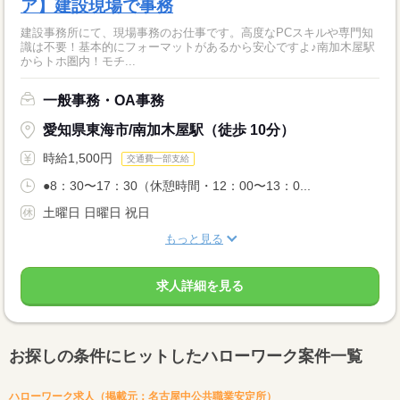
ア】建設現場で事務
建設事務所にて、現場事務のお仕事です。高度なPCスキルや専門知
識は不要！基本的にフォーマットがあるから安心ですよ♪南加木屋駅
からトホ圏内！モチ...
一般事務・OA事務
愛知県東海市/南加木屋駅（徒歩 10分）
時給1,500円
交通費一部支給
●8：30〜17：30（休憩時間・12：00〜13：0...
土曜日 日曜日 祝日
もっと見る
求人詳細を見る
お探しの条件にヒットしたハローワーク案件一覧
ハローワーク求人（掲載元：名古屋中公共職業安定所）