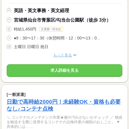
英語・英文事務・英文経理
宮城県仙台市青葉区/勾当台公園駅（徒歩 3分）
時給1,450円
交通費一部支給
●9：30〜17：30（休憩時間・12：00〜13：0...
土曜日 日曜日 祝日
もっと見る
求人詳細を見る
[一般派遣]
日勤で高時給2000円！未経験OK・資格も必要
なし♪コンテナ点検
＼ コンテナのメンテナンス作業★傷や汚れがないかチェック ／ 物資
を輸送する際に使用するコンテナの点検作業の補助のおしごと。 ▼
具体的には… ...