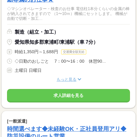
◇マシンオペレーター・検査のお仕事 電信柱1本分くらいの金属の棒
が納入されてきますので （1〜10ｍ）機械にセットします。 機械が
自動で切断・加工...
製造（組立・加工）
愛知県知多郡東浦町/東浦駅（車 7分）
時給1,350円～1,688円
交通費全額支給
◇日勤のおしごと 7：00〜16：00 休憩90...
土曜日 日曜日
もっと見る
求人詳細を見る
[一般派遣]
時間選べます◆未経験OK・正社員登用アリ◆
防災設備のルート営業