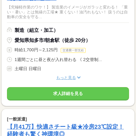
【究極軽作業のワケ！】 製造業のイメージがガラッと変わる！ 「重
い・暑い」とは無縁の工場★ 重くない！油汚れもない！ 扱うのは自
動車の安全を守る...
製造（組立・加工）
愛知県知多市/朝倉駅（徒歩 20分）
時給1,700円～2,125円
交通費一部支給
1週間ごとに昼と夜が入れ替わる 《 2交替制...
土曜日 日曜日
もっと見る
求人詳細を見る
[一般派遣]
【月41万】快適さチート級★冷房23℃設定！
経験者も驚く神環境◎