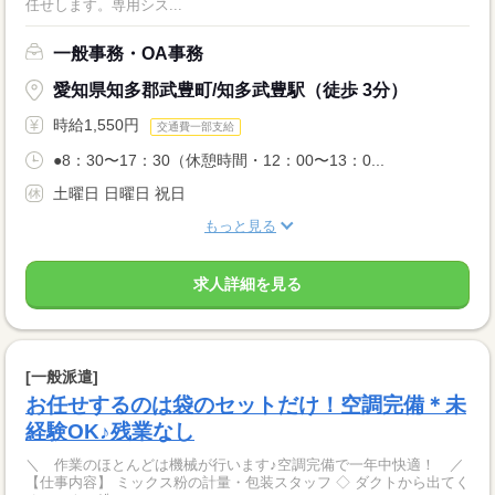
任せします。専用シス...
一般事務・OA事務
愛知県知多郡武豊町/知多武豊駅（徒歩 3分）
時給1,550円
交通費一部支給
●8：30〜17：30（休憩時間・12：00〜13：0...
土曜日 日曜日 祝日
もっと見る
求人詳細を見る
[一般派遣]
お任せするのは袋のセットだけ！空調完備＊未
経験OK♪残業なし
＼ 作業のほとんどは機械が行います♪空調完備で一年中快適！ ／
【仕事内容】 ミックス粉の計量・包装スタッフ ◇ ダクトから出てく