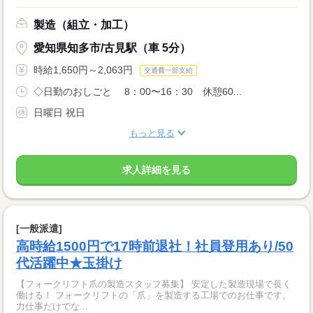
製造（組立・加工）
愛知県知多市/古見駅（車 5分）
時給1,650円～2,063円
交通費一部支給
◇日勤のおしごと 8：00〜16：30 休憩60...
日曜日 祝日
もっと見る
求人詳細を見る
[一般派遣]
高時給1500円で17時前退社！社員登用あり/50
代活躍中★玉掛け
【フォークリフト爪の製造スタッフ募集】 安定した製造現場で長く
働ける！ フォークリフトの「爪」を製造する工場でのお仕事です。
力仕事だけでな...