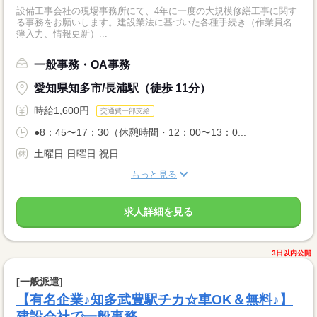
設備工事会社の現場事務所にて、4年に一度の大規模修繕工事に関す
る事務をお願いします。建設業法に基づいた各種手続き（作業員名
簿入力、情報更新）...
一般事務・OA事務
愛知県知多市/長浦駅（徒歩 11分）
時給1,600円
交通費一部支給
●8：45〜17：30（休憩時間・12：00〜13：0...
土曜日 日曜日 祝日
もっと見る
求人詳細を見る
3日以内公開
[一般派遣]
【有名企業♪知多武豊駅チカ☆車OK＆無料♪】
建設会社で一般事務