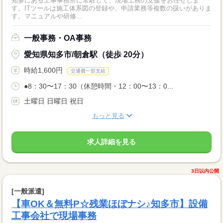
知多にある工事事務所に常駐して、現場工務の支援をお任せしま
す。ITツールは施工体系図の登録や、申請業務等複数の扱いがありま
す。マニュアルや研修...
一般事務・OA事務
愛知県知多市/朝倉駅（徒歩 20分）
時給1,600円
交通費一部支給
●8：30〜17：30（休憩時間・12：00〜13：0...
土曜日 日曜日 祝日
もっと見る
求人詳細を見る
3日以内公開
[一般派遣]
【車OK＆無料P☆残業ほぼナシ♪知多市】設備
工事会社で現場事務