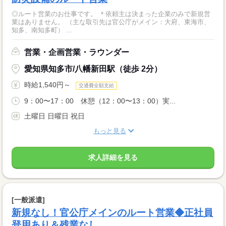
◎ルート営業のお仕事です。 ＊依頼主は決まった企業のみで新規営
業はありません。 （主な取引先は官公庁がメイン：大府、東海市、
知多、南知多町） ...
営業・企画営業・ラウンダー
愛知県知多市/八幡新田駅（徒歩 2分）
時給1,540円～
交通費全額支給
9：00〜17：00 休憩（12：00〜13：00）実...
土曜日 日曜日 祝日
もっと見る
求人詳細を見る
[一般派遣]
新規なし！官公庁メインのルート営業◆正社員
登用あり＆残業なし