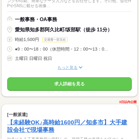
ングや印刷、簡単なデータ入力などをお任せします。その他、会社H
PやSNSに載せる画像...
一般事務・OA事務
愛知県知多郡阿久比町/坂部駅（徒歩 11分）
時給1,500円
交通費一部支給
●9：00〜18：00（休憩時間・12：00〜13：0...
土曜日 日曜日 祝日
もっと見る
求人詳細を見る
3日以内公開
[一般派遣]
【未経験OK♪高時給1600円／知多市】大手建
設会社で現場事務