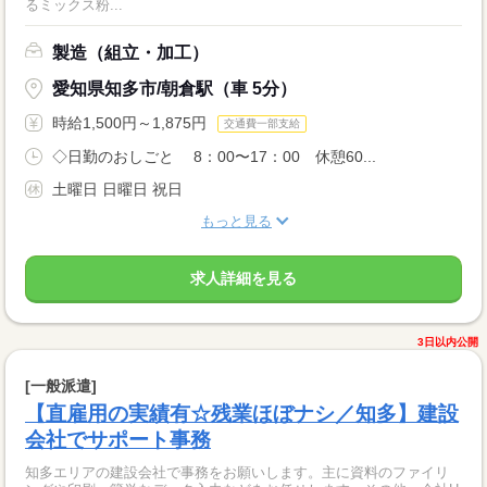
るミックス粉...
製造（組立・加工）
愛知県知多市/朝倉駅（車 5分）
時給1,500円～1,875円
交通費一部支給
◇日勤のおしごと 8：00〜17：00 休憩60...
土曜日 日曜日 祝日
もっと見る
求人詳細を見る
3日以内公開
[一般派遣]
【直雇用の実績有☆残業ほぼナシ／知多】建設
会社でサポート事務
知多エリアの建設会社で事務をお願いします。主に資料のファイリ