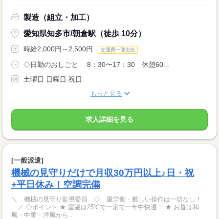
製造（組立・加工）
愛知県知多市/朝倉駅（徒歩 10分）
時給2,000円～2,500円
交通費一部支給
◇日勤のおしごと 8：30〜17：30 休憩60...
土曜日 日曜日 祝日
もっと見る
求人詳細を見る
[一般派遣]
機械の見守りだけで月収30万円以上♪日・祝
+平日休み！空調完備
＼ 機械の見守り監視委員 ◇ 重労働・難しい操作は一切なし！
／ ◇ポイント ★ 室温は25℃で一定で一年中快適！ ★ お昼は和
風・中華・洋風から...