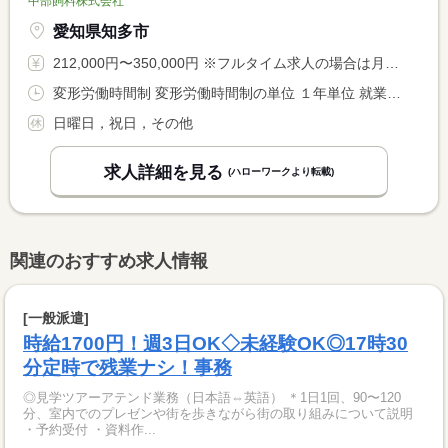
中部飼料株式会社
愛知県知多市
212,000円〜350,000円 ※フルタイム求人の場合は月額（換算額）、パート求人の場合は時間額を表示しています。
変形労働時間制 変形労働時間制の単位 １年単位 就業時間１ 8時30分〜17時30分 就業時間に関する特記事項 年間総労働時間 １，９３７．５時間
日曜日，祝日，その他
求人詳細を見る
(ハローワークより転載)
関連のおすすめ求人情報
[一般派遣]
時給1700円！週3日OK◇未経験OK◎17時30
分定時で残業ナシ！事務
◎見学ツアーアテンド業務（日本語⇔英語） ＊1日1回、90〜120
分、室内でのプレゼンや街を歩きながら街の取り組みについて説明
・予約受付 ・資料作...