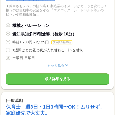
★簡単さもレベチの軽作業★ 製造業のイメージがガラッと変わる！
扱うのは自動車の安全を守る 「エアバッグ・シートベルト等」の
軽〜い小型精密部品...
機械オペレーション
愛知県知多市/朝倉駅（徒歩 10分）
時給1,700円～2,125円
交通費全額支給
1週間ごとに昼と夜が入れ替わる 《 2交替制...
土曜日 日曜日
もっと見る
求人詳細を見る
[一般派遣]
保育士｜週3日・1日3時間〜OK！ムリせず、
家庭優先で大丈夫。