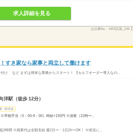
求人詳細を見る
お仕事No.：
HRS広島_149【
K！すき家なら家事と両立して働けます
片付け など まずは簡単な業務からスタート！ 【セルフオーダー導入なの...
向洋駅（徒歩 12分）
費一部支給
早朝手当（5：00-9：00）時給+150円 ※深夜（22時〜...
最低2時間 ※残業代は全額支給 週2日〜・1日2h〜OK！ ※状況に...