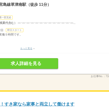
宮島線草津南駅（徒歩 11分）
費一部支給
（残業代含む） ―･―･―･―･―･―･―･―･―･―･―･―･―...
即日
即日スタート
ち実働５時間です。
もっと見る
求人詳細を見る
お仕事No.：
71
K！すき家なら家事と両立して働けます