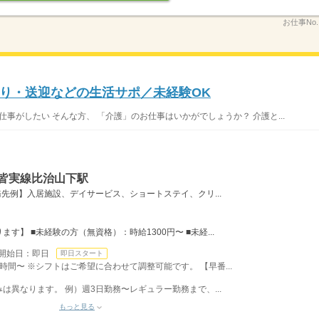
お仕事No
り・送迎などの生活サポ／未経験OK
仕事がしたい そんな方、 「介護」のお仕事はいかがでしょうか？ 介護と...
鉄皆実線比治山下駅
先例】入居施設、デイサービス、ショートステイ、クリ...
】 ■未経験の方（無資格）：時給1300円〜 ■未経...
開始日：即日
即日スタート
時間〜 ※シフトはご希望に合わせて調整可能です。 【早番...
異なります。 例）週3日勤務〜レギュラー勤務まで、...
もっと見る