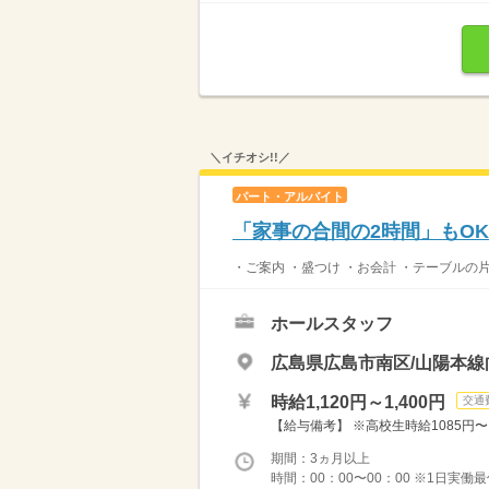
＼イチオシ!!／
パート・アルバイト
「家事の合間の2時間」もO
・ご案内 ・盛つけ ・お会計 ・テーブルの
ホールスタッフ
広島県広島市南区/山陽本線
時給1,120円～1,400円
交通
【給与備考】 ※高校生時給1085円〜 ※
期間：3ヵ月以上
時間：00：00〜00：00 ※1日実働