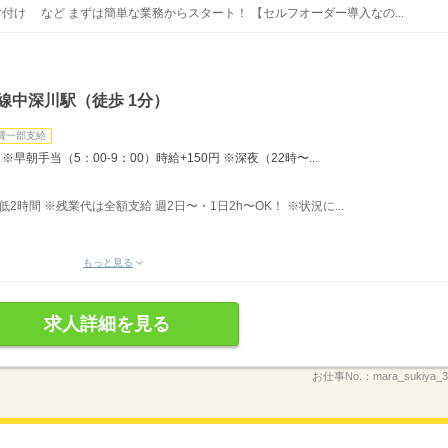
片付け など まずは簡単な業務からスタート！ 【セルフオーダー導入なの...
線中深川駅（徒歩 1分）
費一部支給
早朝手当（5：00-9：00）時給+150円 ※深夜（22時〜...
最低2時間 ※残業代は全額支給 週2日〜・1日2h〜OK！ ※状況に...
もっと見る
求人詳細を見る
お仕事No.：
mara_sukiya