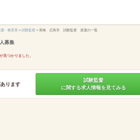
】
介護・教育系
>
試験監督
>
英検 広島市 試験監督 派遣の一覧
人募集
が見つかりました。
試験監督
があります
に関する求人情報を見てみる