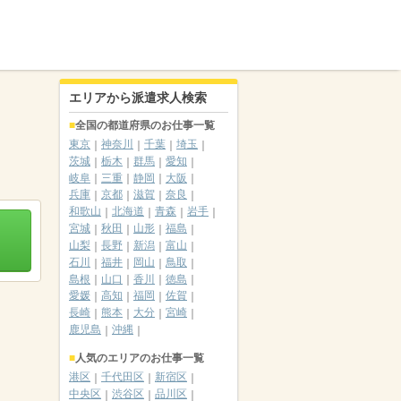
エリアから派遣求人検索
全国の都道府県のお仕事一覧
東京
神奈川
千葉
埼玉
茨城
栃木
群馬
愛知
岐阜
三重
静岡
大阪
兵庫
京都
滋賀
奈良
和歌山
北海道
青森
岩手
宮城
秋田
山形
福島
山梨
長野
新潟
富山
石川
福井
岡山
鳥取
島根
山口
香川
徳島
愛媛
高知
福岡
佐賀
長崎
熊本
大分
宮崎
鹿児島
沖縄
人気のエリアのお仕事一覧
港区
千代田区
新宿区
中央区
渋谷区
品川区