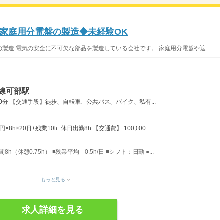
家庭用分電盤の製造◆未経験OK
製造 電気の安全に不可欠な部品を製造している会社です。 家庭用分電盤や遮...
線可部駅
0分 【交通手段】徒歩、自転車、公共バス、バイク、私有...
×8h×20日+残業10h+休日出勤8h 【交通費】 100,000...
h（休憩0.75h） ■残業平均：0.5h/日 ■シフト：日勤 ●...
もっと見る
求人詳細を見る