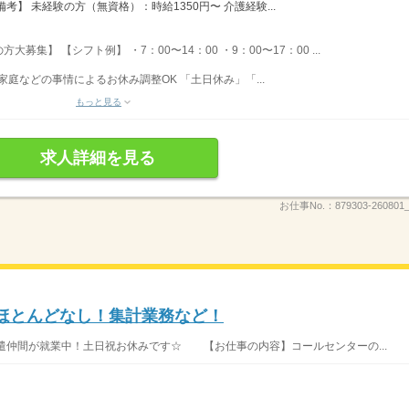
】 未経験の方（無資格）：時給1350円〜 介護経験...
集】 【シフト例】 ・7：00〜14：00 ・9：00〜17：00 ...
家庭などの事情によるお休み調整OK 「土日休み」「...
もっと見る
求人詳細を見る
お仕事No.：
879303-260801_
業ほとんどなし！集計業務など！
遣仲間が就業中！土日祝お休みです☆ 【お仕事の内容】コールセンターの...