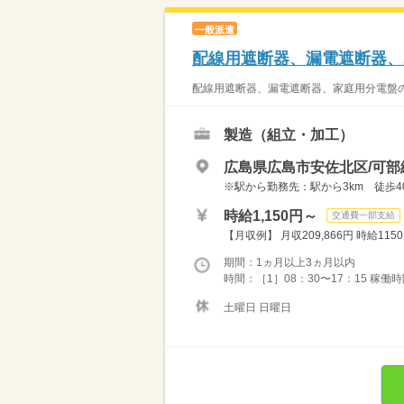
一般派遣
配線用遮断器、漏電遮断器、
配線用遮断器、漏電遮断器、家庭用分電盤の
製造（組立・加工）
広島県広島市安佐北区/可部
※駅から勤務先：駅から3km 徒歩4
時給1,150円～
交通費一部支給
【月収例】 月収209,866円 時給1150円
期間：1ヵ月以上3ヵ月以内
時間：［1］08：30〜17：15 稼働時間8
土曜日 日曜日