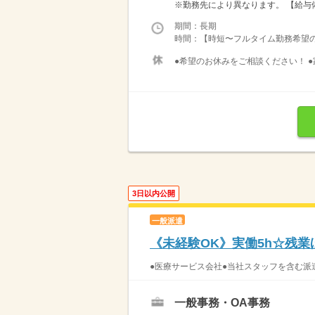
※勤務先により異なります。 【給与備考
期間：長期
時間：【時短〜フルタイム勤務希望の方大募
●希望のお休みをご相談ください！ ●
3日以内公開
一般派遣
《未経験OK》実働5h☆残
●医療サービス会社●当社スタッフを含む派
一般事務・OA事務