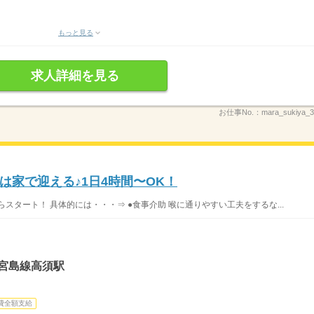
もっと見る
求人詳細を見る
お仕事No.：
mara_sukiya
は家で迎える♪1日4時間〜OK！
スタート！ 具体的には・・・⇒ ●食事介助 喉に通りやすい工夫をするな...
宮島線高須駅
費全額支給