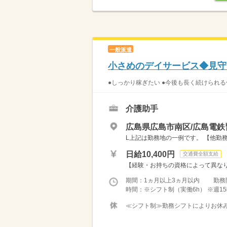
一般派遣
小さめのデイサービス◆見守
●しっかり稼ぎたい ●今後も長く続けられる
介護助手
広島県広島市南区/広島電
L上記は勤務地の一例です。 【他勤務
日給10,400円
交通費全額支給
【経験・お持ちの資格によって異なります
期間：1ヵ月以上3ヵ月以内 勤務
時間：※シフト制（実働6h） ※週15
≪シフト制≫勤務シフトによりお休みは