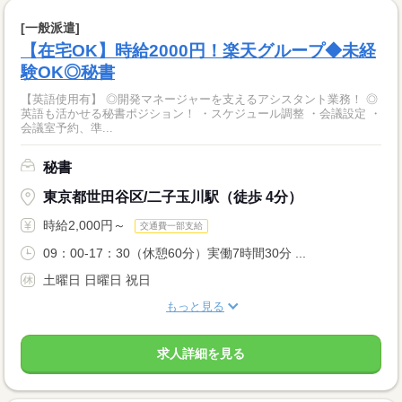
[一般派遣]
【在宅OK】時給2000円！楽天グループ◆未経
験OK◎秘書
【英語使用有】 ◎開発マネージャーを支えるアシスタント業務！ ◎
英語も活かせる秘書ポジション！ ・スケジュール調整 ・会議設定 ・
会議室予約、準...
秘書
東京都世田谷区/二子玉川駅（徒歩 4分）
時給2,000円～
交通費一部支給
09：00-17：30（休憩60分）実働7時間30分 ...
土曜日 日曜日 祝日
もっと見る
求人詳細を見る