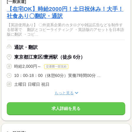
[一般派遣]
【在宅OK】時給2000円！土日祝休み！大手！
社食あり〇翻訳・通訳
【英語使用あり】 〇外資系企業のカタログや雑誌広告などを制作す
る部署で 翻訳とコピーライティング ・英語版のアセットを日本語
版に翻訳 ・コピ...
通訳・翻訳
東京都江東区/豊洲駅（徒歩 6分）
時給2,000円～
交通費一部支給
10：00-18：00（休憩60分）実働7時間00分 ...
土曜日 日曜日 祝日
もっと見る
求人詳細を見る