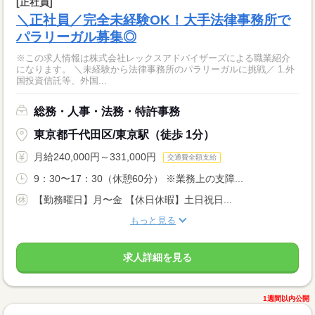
[正社員]
＼正社員／完全未経験OK！大手法律事務所で
パラリーガル募集◎
※この求人情報は株式会社レックスアドバイザーズによる職業紹介
になります。 ＼未経験から法律事務所のパラリーガルに挑戦／ 1.外
国投資信託等、外国...
総務・人事・法務・特許事務
東京都千代田区/東京駅（徒歩 1分）
月給240,000円～331,000円
交通費全額支給
9：30〜17：30（休憩60分） ※業務上の支障...
【勤務曜日】月〜金 【休日休暇】土日祝日...
もっと見る
求人詳細を見る
1週間以内公開