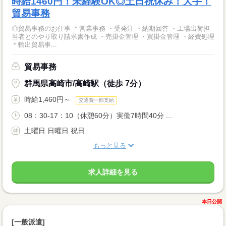
時給1460円！未経験OK◎土日祝休み！大手！
貿易事務
◎貿易事務のお仕事 ＊営業事務 ・受発注 ・納期回答 ・工場出荷担
当者とのやり取り請求書作成 ・売掛金管理 ・買掛金管理 ・経費処理
＊輸出貿易事...
貿易事務
群馬県高崎市/高崎駅（徒歩 7分）
時給1,460円～
交通費一部支給
08：30-17：10（休憩60分）実働7時間40分 ...
土曜日 日曜日 祝日
もっと見る
求人詳細を見る
本日公開
[一般派遣]