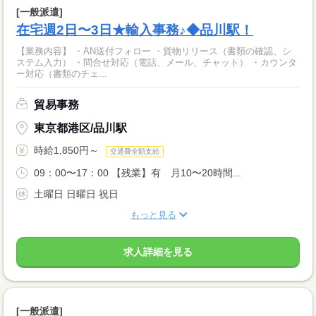
[一般派遣]
在宅週2日〜3日★輸入事務♪◆品川駅！
【業務内容】 ・AN送付フォロー ・貨物リリース（書類の確認、シ
ステム入力） ・問合せ対応（電話、メール、チャット） ・カウンタ
ー対応（書類のチェ...
貿易事務
東京都港区/品川駅
時給1,850円～
交通費全額支給
09：00〜17：00 【残業】有 月10〜20時間...
土曜日 日曜日 祝日
もっと見る
求人詳細を見る
[一般派遣]