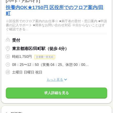
[パート・アルバイト]
扶養内OK★1750円 区役所でのフロア案内/田
町
☆区役所でのフロア案内のお仕事☆ ■来庁者の受付・窓口案内 ■申請
書の記入サポート ■簡単なお問い合わせ対応 ※分からないことはす
ぐ確認できる...
受付
東京都港区/田町駅（徒歩 4分）
時給1,750円
交通費一部支給
08：25〜12：50（実働 04：25、休憩 00：00...
土曜日 日曜日 祝日
もっと見る
求人詳細を見る