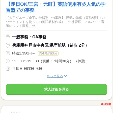
【即日OK/三宮・元町】英語使用有彡人気の学
習塾での事務
【大手グループ傘下の学習塾での事務】 授業の準備（事務処理：パ
ワーポイントを使っての英語教材作成）、生徒管理、アルバイト講
師のシフト調整、外...
一般事務・OA事務
兵庫県神戸市中央区/県庁前駅（徒歩 2分）
時給1,350円～
交通費全額支給
11：00〜19：30（実働：7時間30分） （休憩...
月曜日 日曜日 祝日
もっと見る
求人詳細を見る
本日公開