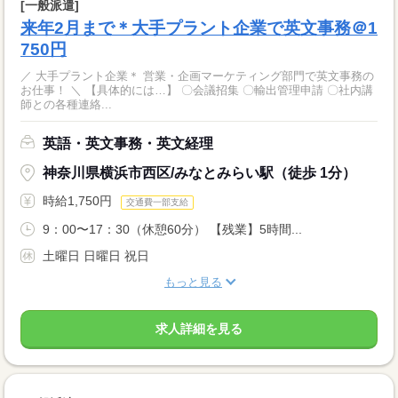
[一般派遣]
来年2月まで＊大手プラント企業で英文事務＠1
750円
／ 大手プラント企業＊ 営業・企画マーケティング部門で英文事務の
お仕事！ ＼ 【具体的には…】 〇会議招集 〇輸出管理申請 〇社内講
師との各種連絡...
英語・英文事務・英文経理
神奈川県横浜市西区/みなとみらい駅（徒歩 1分）
時給1,750円
交通費一部支給
9：00〜17：30（休憩60分） 【残業】5時間...
土曜日 日曜日 祝日
もっと見る
求人詳細を見る