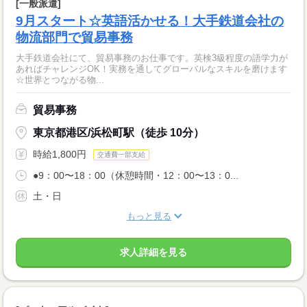
[一般派遣]
9月スタート☆英語活かせる！大手鉄道会社の
物流部門で貿易事務
大手鉄道会社にて、貿易事務のお仕事です。英検3級程度の語学力が
あればチャレンジOK！実務を通してグローバルなスキルを磨けます
☆世界とつながる物...
貿易事務
東京都港区/浜松町駅（徒歩 10分）
時給1,800円
交通費一部支給
●9：00〜18：00（休憩時間・12：00〜13：0...
土・日
もっと見る
求人詳細を見る