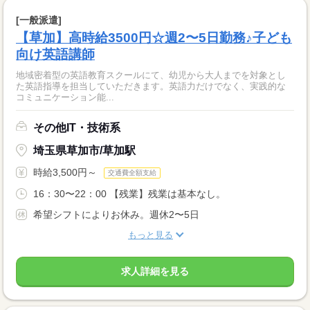
[一般派遣]
【草加】高時給3500円☆週2〜5日勤務♪子ども
向け英語講師
地域密着型の英語教育スクールにて、幼児から大人までを対象とし
た英語指導を担当していただきます。英語力だけでなく、実践的な
コミュニケーション能...
その他IT・技術系
埼玉県草加市/草加駅
時給3,500円～
交通費全額支給
16：30〜22：00 【残業】残業は基本なし。
希望シフトによりお休み。週休2〜5日
もっと見る
求人詳細を見る