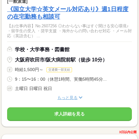
[一般派遣]
《国立大学☆英文メール対応あり》週1日程度
の在宅勤務も相談可
【お仕事内容】No.2607256 ◎わからない事はすぐ聞ける安心環境♪
・留学生の受入 ・奨学支援 ・海外からの問い合わせ対応 ・メール対
応（英語含む） ...
学校・大学事務・図書館
大阪府吹田市/阪大病院前駅（徒歩 10分）
時給1,500円～
交通費一部支給
9：15〜16：00（休憩1時間、実働5時間45分...
土曜日 日曜日 祝日
もっと見る
求人詳細を見る
3日以内公開