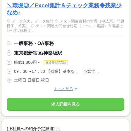
＼環境◎／Excel集計＆チェック業務◆残業少
なめ♪
◇ データ入力、データ集計 ◇ テスト関連資材の管理（申込票、問題
冊子、答案） ◇ テスト関連の問合せ対応（メール・電話）※電話は
1〜2件/日程度 ...
一般事務・OA事務
東京都新宿区/神楽坂駅
時給1,800円～
交通費全額支給
09：30〜17：30 【残業】基本なし ※繁忙...
土曜日 日曜日 祝日
もっと見る
求人詳細を見る
[正社員への紹介予定派遣]
?