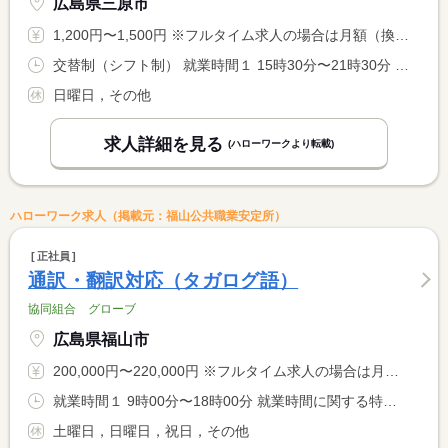
広島県三原市
1,200円〜1,500円 ※フルタイム求人の場合は月額（換算額）、パート求人の場合は時間額を表示しています。
交替制（シフト制） 就業時間１ 15時30分〜21時30分 就業時間２ 10時00分〜19時00分 就業時間に関する特記事項 （１）平日１５：３０〜２１：３０の間の３時間程度 <BR> （２）土曜１０：００〜１９：００の間の３時間程度 <BR> <BR> ※就業時間・就業曜日について相談に応じます。
日曜日，その他
求人詳細を見る
(ハローワークより転載)
ハローワーク求人（掲載元：福山公共職業安定所）
正社員
通訳・翻訳対応（タガログ語）
協同組合 グローブ
広島県福山市
200,000円〜220,000円 ※フルタイム求人の場合は月額（換算額）、パート求人の場合は時間額を表示しています。
就業時間１ 9時00分〜18時00分 就業時間に関する特記事項 事業場外労働のみなし労働時間制適用（労使協定に基づき８時間勤 <BR> 務したものとみなす） <BR> 業務の都合上、稀に８時出勤、夜間対応、休日対応があります。 <BR> （振休取得可能）時間調整による時差出勤も可能。
土曜日，日曜日，祝日，その他