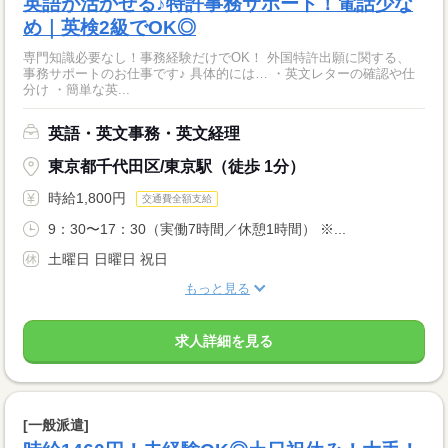
英語が活かせる♪特許事務サポート！電話少な
め｜英検2級でOK◎
専門知識必要なし！事務経験だけでOK！ 外国特許出願に関する、
事務サポートのお仕事です♪ 具体的には… ・英文レターの確認や仕
分け ・簡単な英...
英語・英文事務・英文経理
東京都千代田区/東京駅（徒歩 1分）
時給1,800円
交通費全額支給
9：30〜17：30（実働7時間／休憩1時間） ※...
土曜日 日曜日 祝日
もっと見る
求人詳細を見る
[一般派遣]