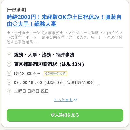
[一般派遣]
時給2000円！未経験OK◎土日祝休み！服装自
由◇大手！総務人事
★大手外食チェーンで人事事務★ ・スケジュール調整 ・社内イベン
トの運営サポート ・雇用契約管理（データ入力、集計） ・その他付
随する事務業務 ...
総務・人事・法務・特許事務
東京都新宿区/新宿駅（徒歩 10分）
時給2,000円～
交通費一部支給
09：00-18：00（休憩60分）実働8時間00分 ...
土曜日 日曜日 祝日
もっと見る
求人詳細を見る