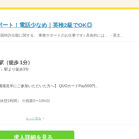
ポート！電話少なめ｜英検2級でOK◎
国特許出願に関する、 事務サポートのお仕事です♪ 具体的には… ・英文...
駅（徒歩 1分）
町』駅より徒歩3分
見学にご参加いただいた方へ】 QUOカードPay500円...
休憩1時間） ※残業0〜10h/日
もっと見る
求人詳細を見る