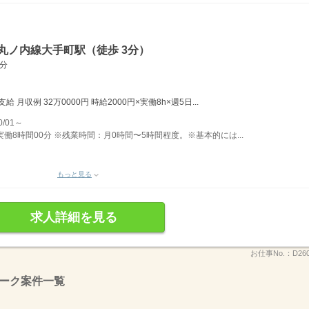
丸ノ内線大手町駅（徒歩 3分）
分
月収例 32万0000円 時給2000円×実働8h×週5日...
/01～
）実働8時間00分 ※残業時間：月0時間〜5時間程度。※基本的には...
もっと見る
求人詳細を見る
お仕事No.：
D26
ーク案件一覧