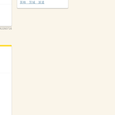
英検 茨城 派遣
MJ260716