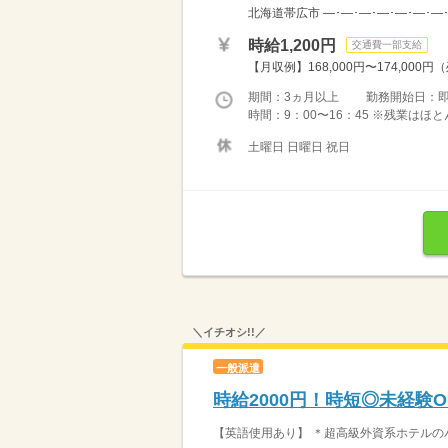
北海道帯広市 ―･―･―･―･―･―･―
時給1,200円
交通費一部支給
【月収例】168,000円〜174,000円
期間：3ヵ月以上 勤務開始日：
時間：9：00〜16：45 ※残業は
土曜日 日曜日 祝日
＼イチオシ!!／
一般派遣
時給2000円！時短◎未経験
【英語使用あり】 ＊超高級外資系ホテルのバ