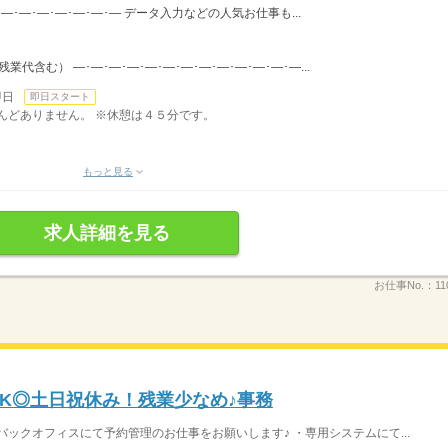
･―･―･―･―･―･―･― データ入力などの人気お仕事も...
（残業代含む） ―･―･―･―･―･―･―･―･―･―･―･―･―...
即日
即日スタート
ほとんどありません。 ※休憩は４５分です。
もっと見る
求人詳細を見る
お仕事No.：
11
OK◎土日祝休み！残業少なめ♪事務
ックオフィスにて予約管理のお仕事をお願いします♪ ・専用システムにて...