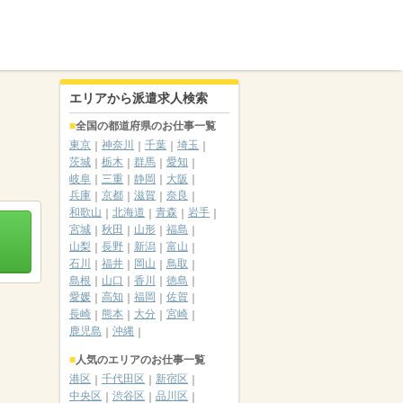
エリアから派遣求人検索
全国の都道府県のお仕事一覧
東京
神奈川
千葉
埼玉
茨城
栃木
群馬
愛知
岐阜
三重
静岡
大阪
兵庫
京都
滋賀
奈良
和歌山
北海道
青森
岩手
宮城
秋田
山形
福島
山梨
長野
新潟
富山
石川
福井
岡山
鳥取
島根
山口
香川
徳島
愛媛
高知
福岡
佐賀
長崎
熊本
大分
宮崎
鹿児島
沖縄
人気のエリアのお仕事一覧
港区
千代田区
新宿区
中央区
渋谷区
品川区