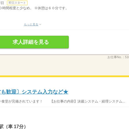
即日
即日スタート
月２０時間程度と少なめ。 ※休憩は６０分です。
もっと見る
求人詳細を見る
お仕事No.：
51
の方も歓迎〕システム入力など★
食堂が完備されています！ 【お仕事の内容】決裁システム・経理システム...
（車 17分）