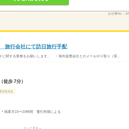
お仕事No.：
A
 旅行会社にて訪日旅行手配
ドに関する業務をお願いします。 ・海外提携会社とのメールやり取り（英...
（徒歩 7分）
費全額支給
） ＊残業月10〜20時間 繁忙時期による
もっと見る