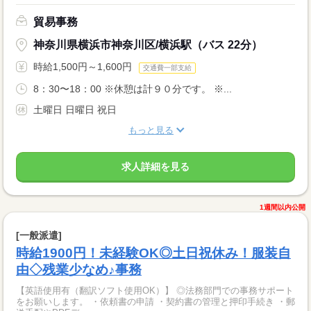
貿易事務
神奈川県横浜市神奈川区/横浜駅（バス 22分）
時給1,500円～1,600円
交通費一部支給
8：30〜18：00 ※休憩は計９０分です。 ※...
土曜日 日曜日 祝日
もっと見る
求人詳細を見る
1週間以内公開
[一般派遣]
時給1900円！未経験OK◎土日祝休み！服装自
由◇残業少なめ♪事務
【英語使用有（翻訳ソフト使用OK）】 ◎法務部門での事務サポート
をお願いします。 ・依頼書の申請 ・契約書の管理と押印手続き ・郵