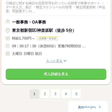
◎検定に関する検証や品質管理を行っている部署で事務サポート ・
データ入力、集計 ・検定スケジュールの管理 ・検定関連資材（申込
票、問題冊子）の...
一般事務・OA事務
東京都新宿区/神楽坂駅（徒歩 5分）
時給1,700円～
交通費一部支給
09：30-17：30（休憩60分）実働7時間00分 ...
土曜日 日曜日 祝日
もっと見る
求人詳細を見る
1
2
3
4
5
次のページへ