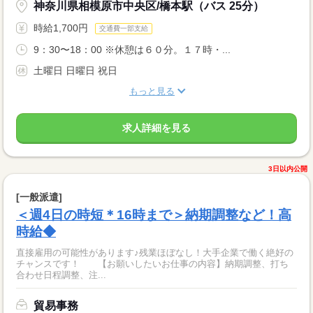
神奈川県相模原市中央区/橋本駅（バス 25分）
時給1,700円
交通費一部支給
9：30〜18：00 ※休憩は６０分。１７時・...
土曜日 日曜日 祝日
もっと見る
求人詳細を見る
3日以内公開
[一般派遣]
＜週4日の時短＊16時まで＞納期調整など！高
時給◆
直接雇用の可能性があります♪残業ほぼなし！大手企業で働く絶好の
チャンスです！ 【お願いしたいお仕事の内容】納期調整、打ち
合わせ日程調整、注...
貿易事務