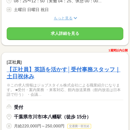
08：25〜12：50（実働 04：25、休憩 00：00...
土曜日 日曜日 祝日
もっと見る
求人詳細を見る
1週間以内公開
[正社員]
【正社員】英語を活かす│受付事務スタッフ｜
土日祝休み
※この求人情報はジョブスタイル株式会社による職業紹介になりま
す。 ■受付・案内業務 ・来客対応、館内放送業務（館内放送は日本
語で行う） ・会議...
受付
千葉県市川市/本八幡駅（徒歩 15分）
月給220,000円～250,000円
交通費一部支給