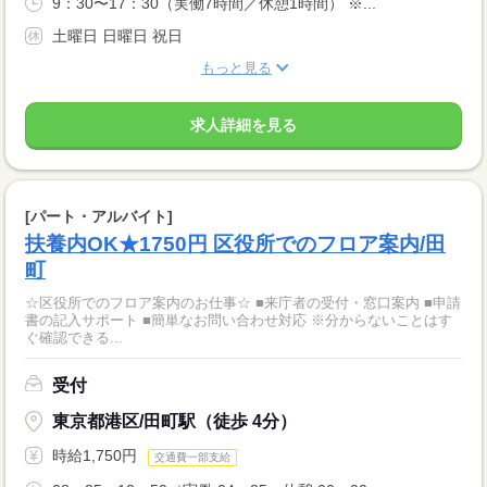
9：30〜17：30（実働7時間／休憩1時間） ※...
土曜日 日曜日 祝日
もっと見る
求人詳細を見る
[パート・アルバイト]
扶養内OK★1750円 区役所でのフロア案内/田
町
☆区役所でのフロア案内のお仕事☆ ■来庁者の受付・窓口案内 ■申請
書の記入サポート ■簡単なお問い合わせ対応 ※分からないことはす
ぐ確認できる...
受付
東京都港区/田町駅（徒歩 4分）
時給1,750円
交通費一部支給