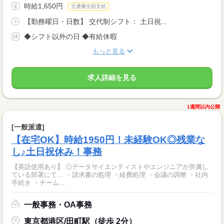
時給1,650円
交通費全額支給
【勤務曜日・日数】 交代制シフト： 土日祝...
◆シフト以外の日 ◆有給休暇
もっと見る
求人詳細を見る
1週間以内公開
[一般派遣]
【在宅OK】時給1950円！未経験OK◎残業な
し♪土日祝休み！事務
【英語使用あり】 ◎データサイエンティストやエンジニアが所属し
ている部署にて… ・請求書の処理 ・経費処理 ・会議の調整 ・社内
手続き ・チーム...
一般事務・OA事務
東京都港区/田町駅（徒歩 2分）