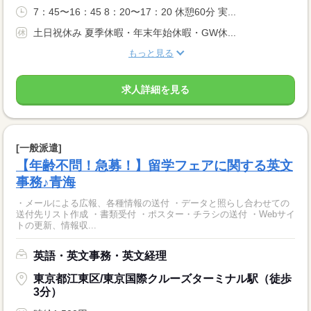
7：45〜16：45 8：20〜17：20 休憩60分 実...
土日祝休み 夏季休暇・年末年始休暇・GW休...
もっと見る
求人詳細を見る
[一般派遣]
【年齢不問！急募！】留学フェアに関する英文
事務♪青海
・メールによる広報、各種情報の送付 ・データと照らし合わせての
送付先リスト作成 ・書類受付 ・ポスター・チラシの送付 ・Webサイ
トの更新、情報収...
英語・英文事務・英文経理
東京都江東区/東京国際クルーズターミナル駅（徒歩
3分）