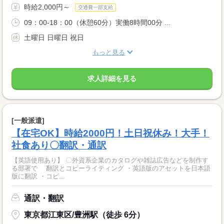
時給2,000円～
交通費一部支給
09：00-18：00（休憩60分）実働8時間00分 ...
土曜日 日曜日 祝日
もっと見る
求人詳細を見る
[一般派遣]
【在宅OK】時給2000円！土日祝休み！大手！
社食あり〇翻訳・通訳
【英語使用あり】 〇外資系企業のカタログや雑誌広告などを制作す
る部署で 翻訳とコピーライティング ・英語版のアセットを日本語
版に翻訳 ・コピ...
通訳・翻訳
東京都江東区/豊洲駅（徒歩 6分）