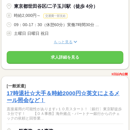
東京都世田谷区/二子玉川駅（徒歩 4分）
時給2,000円～
交通費一部支給
09：00-17：30（休憩60分）実働7時間30分 ...
土曜日 日曜日 祝日
もっと見る
求人詳細を見る
3日以内公開
[一般派遣]
17時退社☆大手＆時給2000円☆英文によるメ
ール照会など！
直接雇用の可能性があります♪１０月スタート！〔銀行〕東京駅徒歩
３分です！ 【ＯＡ事務】海外拠点・パートナー銀行からのチェ
ックの依頼と回答業...