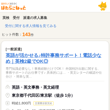
英検 受付 派遣の求人募集
受付に関する求人情報を見てみる
143
ヒット件数：
件
[一般派遣]
英語が活かせる♪特許事務サポート！電話少な
め｜英検2級でOK◎
専門知識必要なし！事務経験だけでOK！ 外国特許出願に関する、
事務サポートのお仕事です♪ 具体的には… ・英文レターの確認や仕
分け ・簡単な英...
英語・英文事務・英文経理
東京都千代田区/東京駅（徒歩 1分）
時給1,800円
交通費全額支給