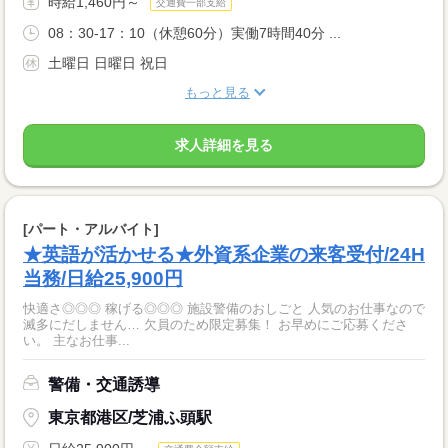
時給1,460円～
交通費一部支給
08：30-17：10（休憩60分）実働7時間40分 ...
土曜日 日曜日 祝日
もっと見る
求人詳細を見る
[パート・アルバイト]
★英語が活かせる★外資系企業の来客受付/24H
当務/日給25,900円
快適さ◎◎◎ 稼げる◎◎◎ 施設警備のおしごと 人気のお仕事なので
滅多にだしません… 欠員のため限定募集！ お早めにご応募くださ
い。 主なお仕事...
警備・交通誘導
東京都港区/芝浦ふ頭駅