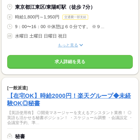
東京都江東区/東陽町駅（徒歩 7分）
時給1,800円～1,950円
交通費一部支給
9：00〜16：00 ※休憩は６０分です。 ※９...
水曜日 土曜日 日曜日 祝日
もっと見る
求人詳細を見る
[一般派遣]
【在宅OK】時給2000円！楽天グループ◆未経
験OK◎秘書
【英語使用有】 ◎開発マネージャーを支えるアシスタント業務！ ◎
英語も活かせる秘書ポジション！ ・スケジュール調整 ・会議設定 ・
会議室予約、準...
秘書