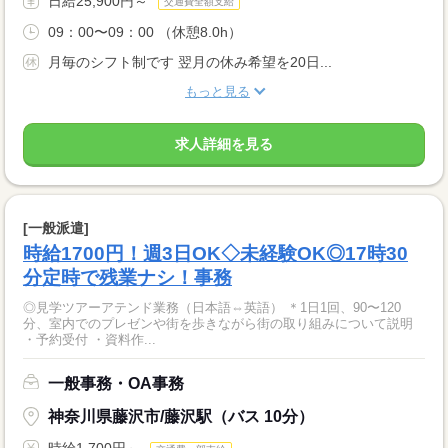
日給25,900円～
交通費全額支給
09：00〜09：00 （休憩8.0h）
月毎のシフト制です 翌月の休み希望を20日...
もっと見る
求人詳細を見る
[一般派遣]
時給1700円！週3日OK◇未経験OK◎17時30
分定時で残業ナシ！事務
◎見学ツアーアテンド業務（日本語⇔英語） ＊1日1回、90〜120
分、室内でのプレゼンや街を歩きながら街の取り組みについて説明
・予約受付 ・資料作...
一般事務・OA事務
神奈川県藤沢市/藤沢駅（バス 10分）