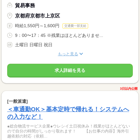
貿易事務
京都府京都市上京区
時給1,550円～1,600円
交通費一部支給
9：00〜17：45 ※残業はほとんどありませ...
土曜日 日曜日 祝日
もっと見る
求人詳細を見る
3日以内公開
[一般派遣]
＜車通勤OK＞基本定時で帰れる！システムへ
の入力など！
●総合物流サービス企業●ウレシイ土日祝休み！残業がほとんどない
ので自分の時間がしっかり取れます！ 【お仕事の内容】海外引
越依頼の対応（依頼...