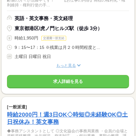
齢層の方々が活躍中です！ 【お仕事の内容】商標の権利化・権
利維持・権利行使の手...
英語・英文事務・英文経理
東京都港区/虎ノ門ヒルズ駅（徒歩 3分）
時給1,950円
交通費一部支給
9：15〜17：15 ※残業は月２０時間程度と...
土曜日 日曜日 祝日
もっと見る
求人詳細を見る
[一般派遣]
時給2000円！週3日OK◇時短◎未経験OK◎土
日祝休み！英文事務
◆事務アシスタントとして ◎文化協会の事務局業務 ・会員の会場と
資料原稿整理、出欠確認、発送対応、 ・銀行業務、書類の整理、講