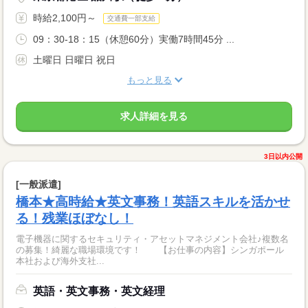
時給2,100円～
交通費一部支給
09：30-18：15（休憩60分）実働7時間45分 ...
土曜日 日曜日 祝日
もっと見る
求人詳細を見る
3日以内公開
[一般派遣]
橋本★高時給★英文事務！英語スキルを活かせ
る！残業ほぼなし！
電子機器に関するセキュリティ・アセットマネジメント会社♪複数名
の募集！綺麗な職場環境です！ 【お仕事の内容】シンガポール
本社および海外支社...
英語・英文事務・英文経理