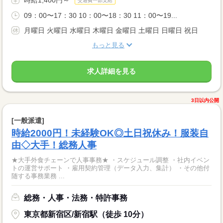
交通費一部支給
09：00〜17：30 10：00〜18：30 11：00〜19...
月曜日 火曜日 水曜日 木曜日 金曜日 土曜日 日曜日 祝日
もっと見る
求人詳細を見る
3日以内公開
[一般派遣]
時給2000円！未経験OK◎土日祝休み！服装自
由◇大手！総務人事
★大手外食チェーンで人事事務★ ・スケジュール調整 ・社内イベン
トの運営サポート ・雇用契約管理（データ入力、集計） ・その他付
随する事務業務 ...
総務・人事・法務・特許事務
東京都新宿区/新宿駅（徒歩 10分）