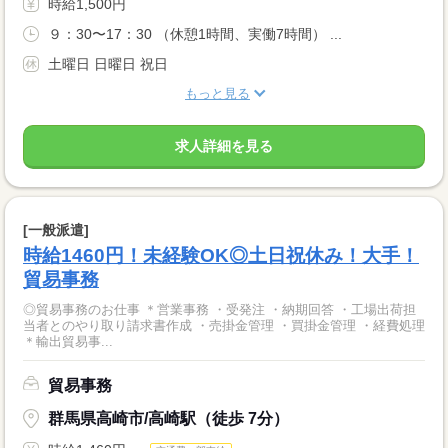
時給1,500円
９：30〜17：30 （休憩1時間、実働7時間） ...
土曜日 日曜日 祝日
もっと見る
求人詳細を見る
[一般派遣]
時給1460円！未経験OK◎土日祝休み！大手！
貿易事務
◎貿易事務のお仕事 ＊営業事務 ・受発注 ・納期回答 ・工場出荷担
当者とのやり取り請求書作成 ・売掛金管理 ・買掛金管理 ・経費処理
＊輸出貿易事...
貿易事務
群馬県高崎市/高崎駅（徒歩 7分）