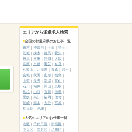
エリアから派遣求人検索
全国の都道府県のお仕事一覧
東京
神奈川
千葉
埼玉
茨城
栃木
群馬
愛知
岐阜
三重
静岡
大阪
兵庫
京都
滋賀
奈良
和歌山
北海道
青森
岩手
宮城
秋田
山形
福島
山梨
長野
新潟
富山
石川
福井
岡山
鳥取
島根
山口
香川
徳島
愛媛
高知
福岡
佐賀
長崎
熊本
大分
宮崎
鹿児島
沖縄
人気のエリアのお仕事一覧
港区
千代田区
新宿区
中央区
渋谷区
品川区