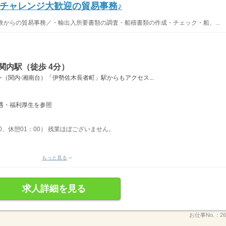
チャレンジ大歓迎の貿易事務♪
験からの貿易事務／・輸出入所要書類の調査・船積書類の作成・チェック・船、...
関内駅（徒歩 4分）
（関内‐湘南台）「伊勢佐木長者町」駅からもアクセス...
は待遇・福利厚生を参照
00、休憩01：00） 残業ほぼございません。
もっと見る
求人詳細を見る
お仕事No.：
26