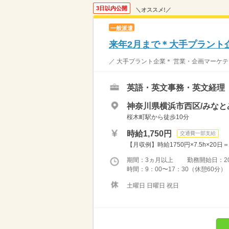
3日以内公開
＼オススメ!／
一般派遣
来年2月まで＊大手プラント企
／ 大手プラント企業＊ 営業・企画マーケティ
英語・英文事務・英文経理
神奈川県横浜市西区/みなと
桜木町駅から徒歩10分
時給1,750円
交通費一部支給
【月収例】時給1750円×7.5h×20
期間：3ヵ月以上 勤務開始日：2026
時間：9：00〜17：30（休憩60分
土曜日 日曜日 祝日