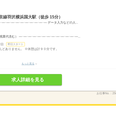
京線羽沢横浜国大駅（徒歩 15分）
―･―･―･―･―･―･―･―･―･― データ入力などの人...
（残業代含む） ―･―･―･―･―･―･―･―･―･―･―･―･―...
即日
即日スタート
ほとんどありません。 ※休憩は計９０分です。
もっと見る
求人詳細を見る
お仕事No.：
25