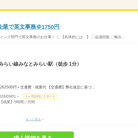
業で英文事務＠1750円
ング部門で英文事務のお仕事！ ＼ 【具体的には…】 〇会議招集 〇輸出...
みらい線みなとみらい駅（徒歩 1分）
日＝262500円＋交通費・残業代 【交通費】弊社規定に基づ...
/09/01～
１ヶ月以内にスタート
） 【残業】5時間／月間
もっと見る