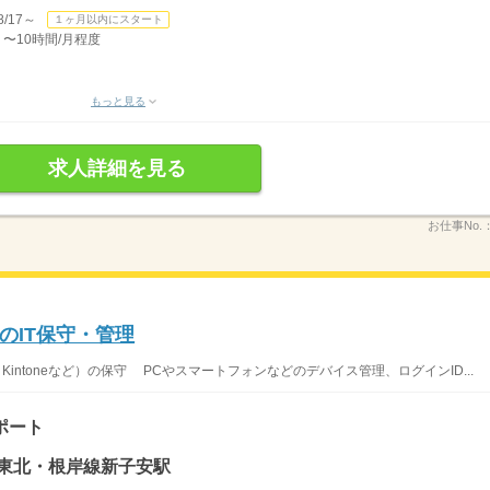
/17～
１ヶ月以内にスタート
 〜10時間/月程度
もっと見る
求人詳細を見る
お仕事No.
のIT保守・管理
Kintoneなど）の保守 PCやスマートフォンなどのデバイス管理、ログインID...
ポート
浜東北・根岸線新子安駅