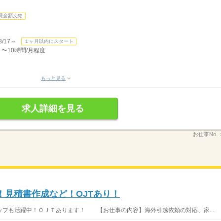
費全額支給
/17～
１ヶ月以内にスタート
 〜10時間/月程度
もっと見る
求人詳細を見る
お仕事No.
！見積書作成など！OJTあり！
フも活躍中！ＯＪＴあります！ 【お仕事の内容】海外引越依頼の対応、家...