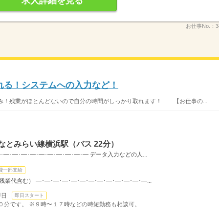
求人詳細を見る
お仕事No.：
3
れる！システムへの入力など！
み！残業がほとんどないので自分の時間がしっかり取れます！ 【お仕事の...
なとみらい線横浜駅（バス 22分）
―･―･―･―･―･―･―･―･―･― データ入力などの人...
費一部支給
（残業代含む） ―･―･―･―･―･―･―･―･―･―･―･―･―...
即日
即日スタート
計９０分です。 ※９時〜１７時などの時短勤務も相談可。