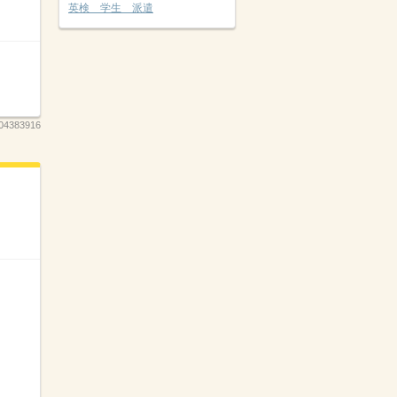
英検 学生 派遣
04383916