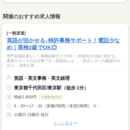
関連のおすすめ求人情報
[一般派遣]
英語が活かせる♪特許事務サポート！電話少な
め｜英検2級でOK◎
専門知識必要なし！事務経験だけでOK！ 外国特許出願に関する、
事務サポートのお仕事です♪ 具体的には… ・英文レターの確認や仕
分け ・簡単な英...
英語・英文事務・英文経理
東京都千代田区/東京駅（徒歩 1分）
時給1,800円
交通費全額支給
9：30〜17：30（実働7時間／休憩1時間） ※...
土曜日 日曜日 祝日
もっと見る