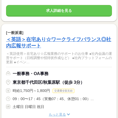
求人詳細を見る
[一般派遣]
＜英語＞在宅あり☆ワークライフバランス◎社
内広報サポート
＜英語使用＞在宅あり☆広報業務のサポートのお仕事 ●社内会議の運
営サポート（日程調整や招待状作成など） ●社内プラットフォームの
更新 ●イベン...
一般事務・OA事務
東京都千代田区/秋葉原駅（徒歩 3分）
時給1,750円～1,800円
交通費全額支給
09：00〜17：45（実働07：45、休憩01：00）...
土曜日 日曜日 祝日
もっと見る