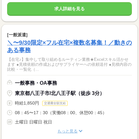
求人詳細を見る
[一般派遣]
＼〜9/30限定×フル在宅×複数名募集！／動きの
ある事務
【在宅♪】集中して取り組めるルーティン業務★Excelスキル活かせ
ます ●見積依頼の作成およびサプライヤーへの依頼送付 ●見積内容の
比較・一覧化（...
一般事務・OA事務
東京都八王子市/北八王子駅（徒歩 3分）
時給1,850円
交通費全額支給
08：45〜17：30（実働08：00、休憩00：45）
土曜日 日曜日 祝日
もっと見る