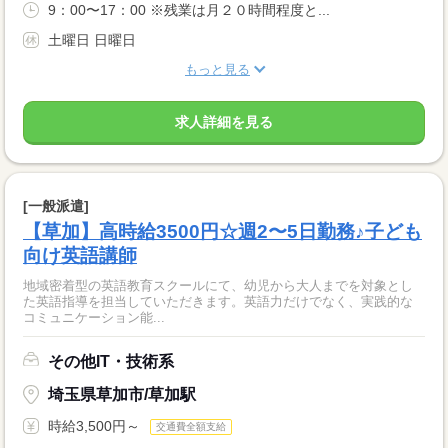
9：00〜17：00 ※残業は月２０時間程度と...
土曜日 日曜日
もっと見る
求人詳細を見る
[一般派遣]
【草加】高時給3500円☆週2〜5日勤務♪子ども
向け英語講師
地域密着型の英語教育スクールにて、幼児から大人までを対象とし
た英語指導を担当していただきます。英語力だけでなく、実践的な
コミュニケーション能...
その他IT・技術系
埼玉県草加市/草加駅
時給3,500円～
交通費全額支給