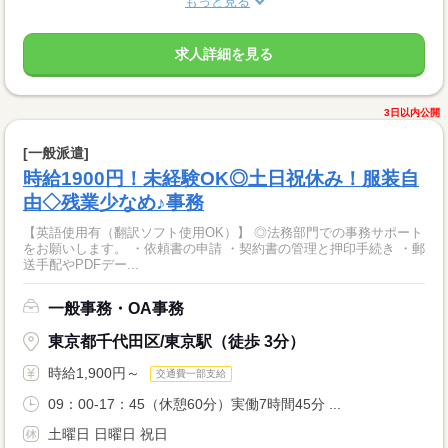
もっと見る
求人詳細を見る
3日以内公開
[一般派遣]
時給1900円！未経験OK◎土日祝休み！服装自
由◇残業少なめ♪事務
【英語使用有（翻訳ソフト使用OK）】 ◎法務部門での事務サポート
をお願いします。 ・依頼書の申請 ・契約書の管理と押印手続き ・郵
送手配やPDFデー...
一般事務・OA事務
東京都千代田区/東京駅（徒歩 3分）
時給1,900円～
交通費一部支給
09：00-17：45（休憩60分）実働7時間45分 ...
土曜日 日曜日 祝日