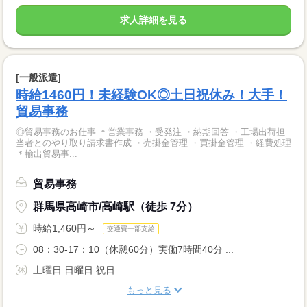
求人詳細を見る
[一般派遣]
時給1460円！未経験OK◎土日祝休み！大手！
貿易事務
◎貿易事務のお仕事 ＊営業事務 ・受発注 ・納期回答 ・工場出荷担
当者とのやり取り請求書作成 ・売掛金管理 ・買掛金管理 ・経費処理
＊輸出貿易事...
貿易事務
群馬県高崎市/高崎駅（徒歩 7分）
時給1,460円～
交通費一部支給
08：30-17：10（休憩60分）実働7時間40分 ...
土曜日 日曜日 祝日
もっと見る