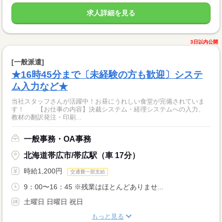
求人詳細を見る
3日以内公開
[一般派遣]
★16時45分まで〔未経験の方も歓迎〕システ
ム入力など★
当社スタッフさんが活躍中！お昼にうれしい食堂が完備されていま
す！ 【お仕事の内容】決裁システム・経理システムへの入力、
教材の翻訳発注・印刷...
一般事務・OA事務
北海道帯広市/帯広駅（車 17分）
時給1,200円
交通費一部支給
9：00〜16：45 ※残業はほとんどありませ...
土曜日 日曜日 祝日
もっと見る