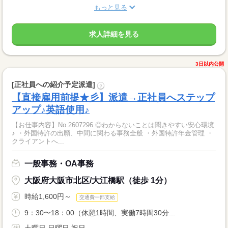
もっと見る
求人詳細を見る
3日以内公開
[正社員への紹介予定派遣]
?
【直接雇用前提★彡】派遣→正社員へステップ
アップ♪英語使用♪
【お仕事内容】No.2607296 ◎わからないことは聞きやすい安心環境
♪ ・外国特許の出願、中間に関わる事務全般 ・外国特許年金管理 ・
クライアントへ...
一般事務・OA事務
大阪府大阪市北区/大江橋駅（徒歩 1分）
時給1,600円～
交通費一部支給
9：30〜18：00（休憩1時間、実働7時間30分...
土曜日 日曜日 祝日