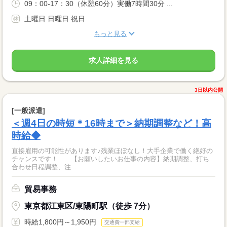
09：00-17：30（休憩60分）実働7時間30分 ...
土曜日 日曜日 祝日
もっと見る
求人詳細を見る
3日以内公開
[一般派遣]
＜週4日の時短＊16時まで＞納期調整など！高
時給◆
直接雇用の可能性があります♪残業ほぼなし！大手企業で働く絶好の
チャンスです！ 【お願いしたいお仕事の内容】納期調整、打ち
合わせ日程調整、注...
貿易事務
東京都江東区/東陽町駅（徒歩 7分）
時給1,800円～1,950円
交通費一部支給