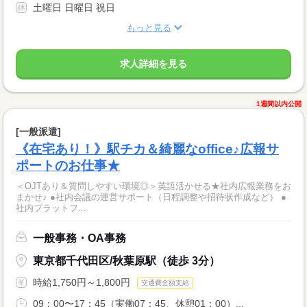
土曜日 日曜日 祝日
もっと見る
求人詳細を見る
1週間以内公開
[一般派遣]
《在宅あり！》駅チカ＆綺麗なoffice♪広報サ
ポートのお仕事★
＜OJTあり＆質問しやすい環境◎＞英語活かせる★社内広報業務をお
まかせ♪ ●社内会議の運営サポート（日程調整や招待状作成など） ●
社内プラットフ...
一般事務・OA事務
東京都千代田区/秋葉原駅（徒歩 3分）
時給1,750円～1,800円
交通費全額支給
09：00〜17：45（実働07：45、休憩01：00）...