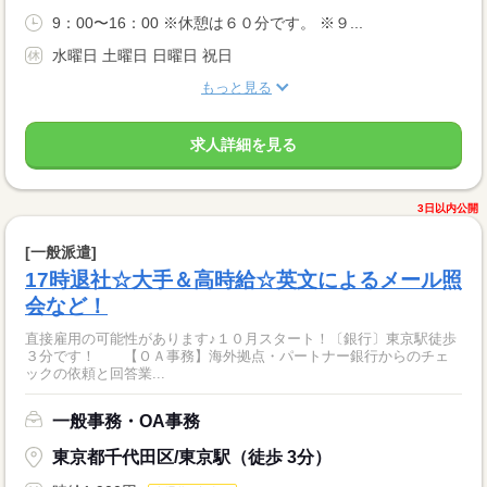
9：00〜16：00 ※休憩は６０分です。 ※９...
水曜日 土曜日 日曜日 祝日
もっと見る
求人詳細を見る
3日以内公開
[一般派遣]
17時退社☆大手＆高時給☆英文によるメール照
会など！
直接雇用の可能性があります♪１０月スタート！〔銀行〕東京駅徒歩
３分です！ 【ＯＡ事務】海外拠点・パートナー銀行からのチェ
ックの依頼と回答業...
一般事務・OA事務
東京都千代田区/東京駅（徒歩 3分）