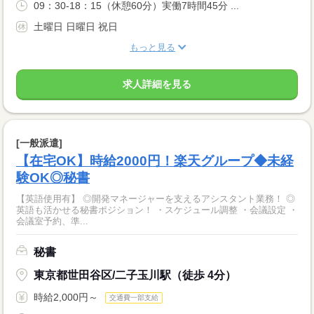
09：30-18：15（休憩60分）実働7時間45分 ...
土曜日 日曜日 祝日
もっと見る
求人詳細を見る
[一般派遣]
【在宅OK】時給2000円！楽天グループ◆未経
験OK◎秘書
【英語使用有】 ◎開発マネージャーを支えるアシスタント業務！ ◎
英語も活かせる秘書ポジション！ ・スケジュール調整 ・会議設定 ・
会議室予約、準...
秘書
東京都世田谷区/二子玉川駅（徒歩 4分）
時給2,000円～
交通費一部支給