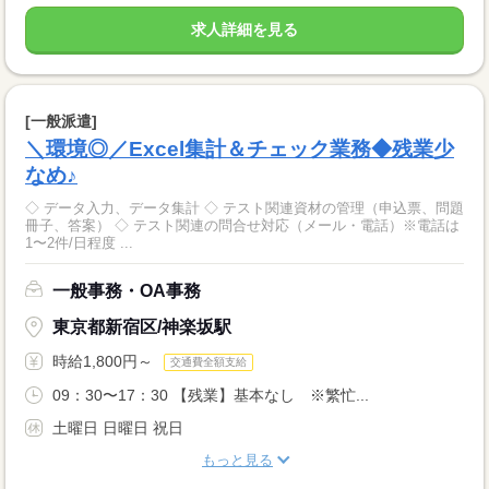
求人詳細を見る
[一般派遣]
＼環境◎／Excel集計＆チェック業務◆残業少
なめ♪
◇ データ入力、データ集計 ◇ テスト関連資材の管理（申込票、問題
冊子、答案） ◇ テスト関連の問合せ対応（メール・電話）※電話は
1〜2件/日程度 ...
一般事務・OA事務
東京都新宿区/神楽坂駅
時給1,800円～
交通費全額支給
09：30〜17：30 【残業】基本なし ※繁忙...
土曜日 日曜日 祝日
もっと見る