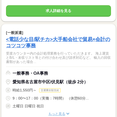
求人詳細を見る
[一般派遣]
<電話少な目/駅チカ>大手船会社で貿易×会計の
コツコツ事務
受渡カウンター内の会計処理業務を行っていただきます。 海上運賃
とB/L・未収リスト等との付け合わせ及び請求対応など。 輸入の回収
書類があった場合...
一般事務・OA事務
愛知県名古屋市中区/伏見駅（徒歩 2分）
時給1,550円～
交通費全額支給
9：00〜17：00（実働：7時間） （休憩60分...
土曜日 日曜日 祝日
もっと見る