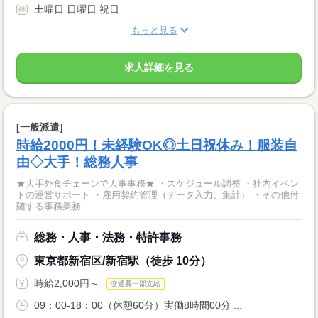
土曜日 日曜日 祝日
もっと見る
求人詳細を見る
[一般派遣]
時給2000円！未経験OK◎土日祝休み！服装自
由◇大手！総務人事
★大手外食チェーンで人事事務★ ・スケジュール調整 ・社内イベン
トの運営サポート ・雇用契約管理（データ入力、集計） ・その他付
随する事務業務 ...
総務・人事・法務・特許事務
東京都新宿区/新宿駅（徒歩 10分）
時給2,000円～
交通費一部支給
09：00-18：00（休憩60分）実働8時間00分 ...