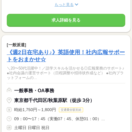
もっと見る
求人詳細を見る
[一般派遣]
《週2日在宅あり♪》英語使用！社内広報サポー
トをおまかせ☆
＼20〜50代活躍中！／語学スキルを活かせる◎広報業務のサポート♪
●社内会議の運営サポート（日程調整や招待状作成など） ●社内プラ
ットフォームの...
一般事務・OA事務
東京都千代田区/秋葉原駅（徒歩 3分）
時給1,750円～1,800円
交通費全額支給
09：00〜17：45（実働07：45、休憩01：00）...
土曜日 日曜日 祝日