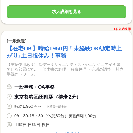
求人詳細を見る
3日以内公開
[一般派遣]
【在宅OK】時給1950円！未経験OK◎定時上
がり♪土日祝休み！事務
【英語使用あり】 ◎データサイエンティストやエンジニアが所属し
ている部署にて… ・請求書の処理 ・経費処理 ・会議の調整 ・社内
手続き ・チーム...
一般事務・OA事務
東京都港区/田町駅（徒歩 2分）
時給1,950円～
交通費一部支給
09：30-18：30（休憩60分）実働8時間00分 ...
土曜日 日曜日 祝日