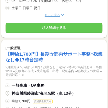
08：30〜17：20（実働08：00、休憩00：50）...
土曜日 日曜日 祝日
もっと見る
求人詳細を見る
[一般派遣]
【時給1,700円】長期☆部内サポート事務○残業
なし◆17時台定時
9月開始★＼時給1,700円＊残業なし／定時17時20分×英語あり・事務
work ●見積書の作成 ●受注処理、出荷・配送案内 ●納期状況の管理 ●
電話対応・メ...
一般事務・OA事務
神奈川県綾瀬市/海老名駅（車 13分）
時給1,700円
交通費全額支給