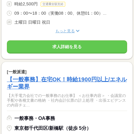
時給2,500円
交通費全額支給
09：00〜18：00（実働08：00、休憩01：00）...
土曜日 日曜日 祝日
もっと見る
求人詳細を見る
[一般派遣]
【一般事務】在宅OK！時給1900円以上/エネル
ギー業界
【大手電力会社での一般事務のお仕事】 ＜お仕事内容＞ ・会議室の
手配や各種文書の格納 ・社内会計伝票の計上処理 ・出張エビデンス
の内容チェ...
一般事務・OA事務
東京都千代田区/新橋駅（徒歩 5分）