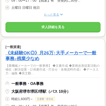
09：00〜17：00 【残業】有 突発的に30分...
土曜日 日曜日 祝日
もっと見る
求人詳細を見る
[一般派遣]
《未経験OK◎》月26万↑大手メーカーで一般
事務♪残業少なめ
【農機械メーカーでの一般事務】 ◆文書作成 ◆業務改善提案活動の
補佐（解決提案・計画書作成・打合せ・各種資料作成） ◆データ入
力・編集 ◆英文翻...
一般事務・OA事務
大阪府堺市堺区/堺駅（バス 10分）
時給1,600円～
交通費一部支給