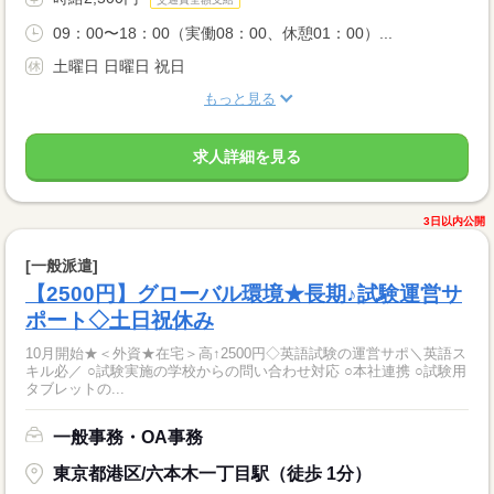
09：00〜18：00（実働08：00、休憩01：00）...
土曜日 日曜日 祝日
もっと見る
求人詳細を見る
3日以内公開
[一般派遣]
【2500円】グローバル環境★長期♪試験運営サ
ポート◇土日祝休み
10月開始★＜外資★在宅＞高↑2500円◇英語試験の運営サポ＼英語ス
キル必／ ○試験実施の学校からの問い合わせ対応 ○本社連携 ○試験用
タブレットの...
一般事務・OA事務
東京都港区/六本木一丁目駅（徒歩 1分）