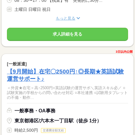
08：30〜17：00 【残業】有 突発的に30分...
土曜日 日曜日 祝日
もっと見る
求人詳細を見る
3日以内公開
[一般派遣]
【9月開始】在宅〇2500円↑◎長期★英語試験
運営サポート♪
＜外資★在宅＞高↑2500円○英語試験の運営サポ＼英語スキル必／ ○
試験実施の学校からの問い合わせ対応 ○本社連携 ○試験用タブレット
の不備・動作...
一般事務・OA事務
東京都港区/六本木一丁目駅（徒歩 1分）
時給2,500円
交通費全額支給