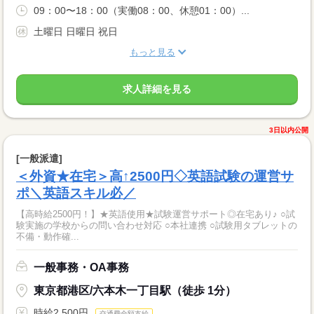
09：00〜18：00（実働08：00、休憩01：00）...
土曜日 日曜日 祝日
もっと見る
求人詳細を見る
3日以内公開
[一般派遣]
＜外資★在宅＞高↑2500円◇英語試験の運営サ
ポ＼英語スキル必／
【高時給2500円！】★英語使用★試験運営サポート◎在宅あり♪ ○試
験実施の学校からの問い合わせ対応 ○本社連携 ○試験用タブレットの
不備・動作確...
一般事務・OA事務
東京都港区/六本木一丁目駅（徒歩 1分）
時給2,500円
交通費全額支給