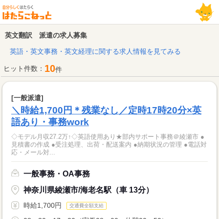
英文翻訳 派遣の求人募集
英語・英文事務・英文経理に関する求人情報を見てみる
10
ヒット件数：
件
[一般派遣]
＼時給1,700円＊残業なし／定時17時20分×英
語あり・事務work
◇モデル月収27.2万↑◇英語使用あり★部内サポート事務＠綾瀬市 ●
見積書の作成 ●受注処理、出荷・配送案内 ●納期状況の管理 ●電話対
応・メール対...
一般事務・OA事務
神奈川県綾瀬市/海老名駅（車 13分）
時給1,700円
交通費全額支給