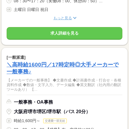
08：30〜17：20（実働08：00、休憩00：50）...
土曜日 日曜日 祝日
もっと見る
求人詳細を見る
[一般派遣]
＼高時給1600円／17時定時◎大手メーカーで
一般事務♪
【メーカーでの一般事務】 ◆文書作成 ◆計画書作成・打合せ・各種
資料作成 ◆数値・文字入力、データ編集 ◆英文翻訳（社内用の翻訳
ツールあり） 【...
一般事務・OA事務
大阪府堺市堺区/堺市駅（バス 20分）
時給1,600円～
交通費一部支給