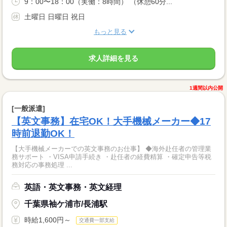
9：00〜18：00（実働：8時間） （休憩60分...
土曜日 日曜日 祝日
もっと見る
求人詳細を見る
1週間以内公開
[一般派遣]
【英文事務】在宅OK！大手機械メーカー◆17
時前退勤OK！
【大手機械メーカーでの英文事務のお仕事】 ◆海外赴任者の管理業
務サポート ・VISA申請手続き ・赴任者の経費精算 ・確定申告等税
務対応の事務処理 ...
英語・英文事務・英文経理
千葉県袖ケ浦市/長浦駅
時給1,600円～
交通費一部支給