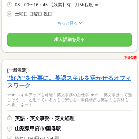
08：00〜16：45 【残業】有 月5h程度 ＝...
土曜日 日曜日 祝日
もっと見る
求人詳細を見る
本日公開
[一般派遣]
”好き”を仕事に。英語スキルを活かせるオフィ
スワーク
☆★ スキルアップも可能！英文事務のお仕事 ★☆ 「英文事務って難
しそう…」 と思っている方もご安心を♪ 事務経験も英語力も資格も
不要。 ネット...
英語・英文事務・英文経理
山梨県甲府市/国母駅
時給1,150円～1,350円