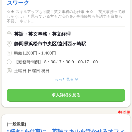
スワーク
☆★ スキルアップも可能！英文事務のお仕事 ★☆ 「英文事務って難
しそう…」 と思っている方もご安心を♪ 事務経験も英語力も資格も
不要。 ネット...
英語・英文事務・英文経理
静岡県浜松市中央区/遠州西ヶ崎駅
時給1,200円～1,400円
【勤務時間例】 8：30-17：30 9：00-17：00...
土曜日 日曜日 祝日
もっと見る
求人詳細を見る
本日公開
[一般派遣]
”好き”を仕事に。英語スキルを活かせるオフィ