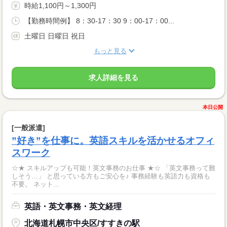
時給1,100円～1,300円
【勤務時間例】 8：30-17：30 9：00-17：00...
土曜日 日曜日 祝日
もっと見る
求人詳細を見る
本日公開
[一般派遣]
”好き”を仕事に。英語スキルを活かせるオフィ
スワーク
☆★ スキルアップも可能！英文事務のお仕事 ★☆ 「英文事務って難
しそう…」 と思っている方もご安心を♪ 事務経験も英語力も資格も
不要。 ネット...
英語・英文事務・英文経理
北海道札幌市中央区/すすきの駅