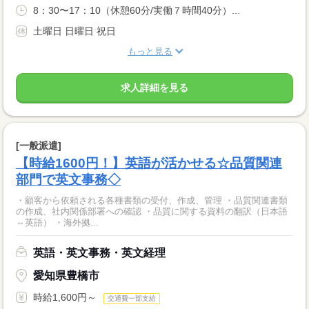
8：30〜17：10（休憩60分/実働７時間40分）...
土曜日 日曜日 祝日
もっと見る
求人詳細を見る
[一般派遣]
【時給1600円！】英語が活かせる☆品質関連
部門で英文事務◇
・顧客から依頼される各種書類の受付、作成、管理 ・品質関連書類
の作成、社内関係部署への確認 ・品質に関する資料の翻訳（日本語
⇔英語） ・海外拠...
英語・英文事務・英文経理
愛知県豊橋市
時給1,600円～
交通費一部支給