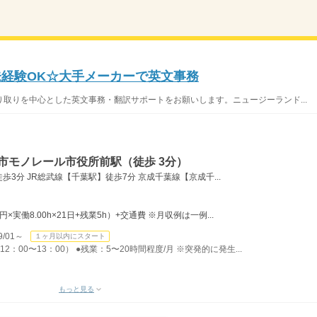
未経験OK☆大手メーカーで英文事務
取りを中心とした英文事務・翻訳サポートをお願いします。ニュージーランド...
市モノレール市役所前駅（徒歩 3分）
3分 JR総武線【千葉駅】徒歩7分 京成千葉線【京成千...
0円×実働8.00h×21日+残業5h）+交通費 ※月収例は一例...
/01～
１ヶ月以内にスタート
2：00〜13：00） ●残業：5〜20時間程度/月 ※突発的に発生...
もっと見る