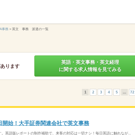
】
A事務
>
英文 事務 派遣の一覧
英語・英文事務・英文経理
があります
に関する求人情報を見てみる
1
2
3
4
5
…
72
日開始！大手証券関連会社で英文事務
。英語版レポートの制作補助で、来客の対応は一切ナシ！毎日英語に触れなが...