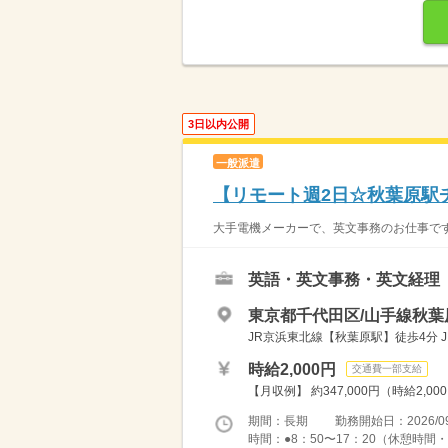
3日以内公開
一般派遣
【リモート週2日☆秋葉原駅
大手電機メーカーで、英文事務のお仕事です
英語・英文事務・英文経理
東京都千代田区/山手線秋葉
JR京浜東北線【秋葉原駅】徒歩4分 J
時給2,000円
交通費一部支給
【月収例】 約347,000円（時給2,00
期間：長期 勤務開始日：2026/09
時間：●8：50〜17：20（休憩時間・11：30