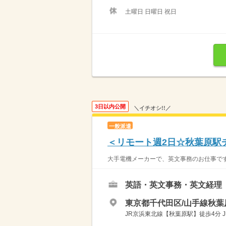
土曜日 日曜日 祝日
3日以内公開
＼イチオシ!!／
一般派遣
＜リモート週2日☆秋葉原駅
大手電機メーカーで、英文事務のお仕事です
英語・英文事務・英文経理
東京都千代田区/山手線秋葉
JR京浜東北線【秋葉原駅】徒歩4分 J