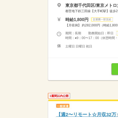
東京都千代田区/東京メトロ
都営地下鉄三田線【大手町駅】徒歩2分
時給1,800円
交通費一部支給
【月収例】 約282,000円（時給1,80
期間：長期 勤務開始日：即日
時間：●9：00〜17：00（休憩時間・1
土曜日 日曜日 祝日
1週間以内公開
一般派遣
【週2〜リモート☆月収32万