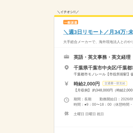
＼イチオシ!!／
一般派遣
＼週3日リモート／月34万↑
大手総合メーカーで、海外現地法人とのやり
英語・英文事務・英文経理
千葉県千葉市中央区/千葉都
千葉都市モノレール【市役所前駅】徒歩
時給2,000円
交通費一部支給
【月収例】 約348,000円（時給2,00
期間：長期 勤務開始日：2026/09
時間：●9：00〜18：00（休憩時間・1
土曜日 日曜日 祝日