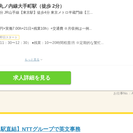
丸ノ内線大手町駅（徒歩 2分）
 JR山手線【東京駅】徒歩4分 東京メトロ半蔵門線【三...
0円×実働7.00h×21日+残業10h）+交通費 ※月収例は一例...
即日スタート
1：30〜12：30） ●残業：10〜20時間程度/月 ※定期的な繁忙...
もっと見る
求人詳細を見る
お仕事No.：
↑駅直結】NTTグループで英文事務