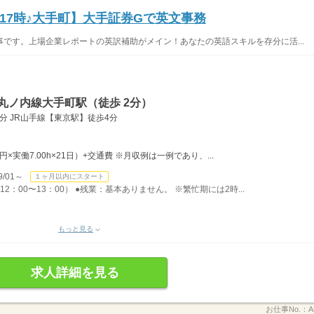
17時♪大手町】大手証券Gで英文事務
です。上場企業レポートの英訳補助がメイン！あなたの英語スキルを存分に活...
丸ノ内線大手町駅（徒歩 2分）
分 JR山手線【東京駅】徒歩4分
0円×実働7.00h×21日）+交通費 ※月収例は一例であり、...
/01～
１ヶ月以内にスタート
12：00〜13：00） ●残業：基本ありません。 ※繁忙期には2時...
もっと見る
求人詳細を見る
お仕事No.：
A