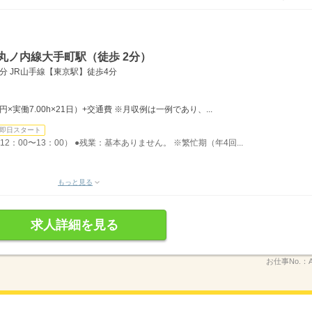
丸ノ内線大手町駅（徒歩 2分）
分 JR山手線【東京駅】徒歩4分
0円×実働7.00h×21日）+交通費 ※月収例は一例であり、...
即日スタート
12：00〜13：00） ●残業：基本ありません。 ※繁忙期（年4回...
もっと見る
求人詳細を見る
お仕事No.：