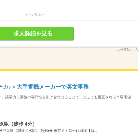
もっと見る
求人詳細を見る
お仕事No.：
A
チカ♪＞大手電機メーカーで英文事務
。語学力に事務の専門性を掛け合わせることで、どこでも重宝される市場価値...
原駅（徒歩 4分）
R中央線【御茶ノ水駅】徒歩5分 東京メトロ千代田線【新...