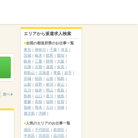
エリアから派遣求人検索
全国の都道府県のお仕事一覧
東京
神奈川
千葉
埼玉
茨城
栃木
群馬
愛知
岐阜
三重
静岡
大阪
兵庫
京都
滋賀
奈良
和歌山
北海道
青森
岩手
宮城
秋田
山形
福島
山梨
長野
新潟
富山
石川
福井
岡山
鳥取
次へ
島根
山口
香川
徳島
愛媛
高知
福岡
佐賀
長崎
熊本
大分
宮崎
鹿児島
沖縄
人気のエリアのお仕事一覧
港区
千代田区
新宿区
中央区
渋谷区
品川区