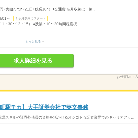
0円×実働7.75h×21日+残業10h）+交通費 ※月収例は一例...
/01～
１ヶ月以内にスタート
〜12：15） ●残業：10〜20時間程度/月 -------------...
もっと見る
求人詳細を見る
お仕事No.：
A
町駅チカ】大手証券会社で英文事務
語スキルや証券外務員の資格を活かせるオシゴト☆証券業界でのキャリアアッ...