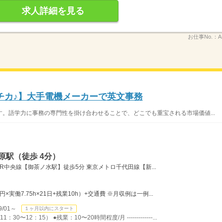
求人詳細を見る
お仕事No.：
A
チカ♪】大手電機メーカーで英文事務
。語学力に事務の専門性を掛け合わせることで、どこでも重宝される市場価値...
原駅（徒歩 4分）
R中央線【御茶ノ水駅】徒歩5分 東京メトロ千代田線【新...
0円×実働7.75h×21日+残業10h）+交通費 ※月収例は一例...
/01～
１ヶ月以内にスタート
〜12：15） ●残業：10〜20時間程度/月 -------------...