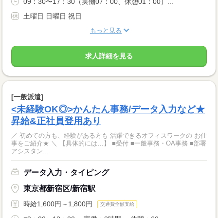
09：30〜17：30（実働07：00、休憩01：00）...
土曜日 日曜日 祝日
もっと見る
求人詳細を見る
[一般派遣]
<未経験OK◎>かんたん事務/データ入力など★
昇給&正社員登用あり
／ 初めての方も、経験がある方も 活躍できるオフィスワークの お仕
事をご紹介★ ＼ 【具体的には…】 ■受付 ■一般事務・OA事務 ■部署
アシスタン...
データ入力・タイピング
東京都新宿区/新宿駅
時給1,600円～1,800円
交通費全額支給