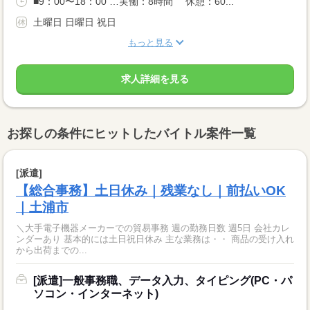
■9：00〜18：00 …実働：8時間 休憩：60...
土曜日 日曜日 祝日
もっと見る
求人詳細を見る
お探しの条件にヒットしたバイトル案件一覧
[派遣]
【総合事務】土日休み｜残業なし｜前払いOK
｜土浦市
＼大手電子機器メーカーでの貿易事務 週の勤務日数 週5日 会社カレ
ンダーあり 基本的には土日祝日休み 主な業務は・・ 商品の受け入れ
から出荷までの...
[派遣]一般事務職、データ入力、タイピング(PC・パ
ソコン・インターネット)