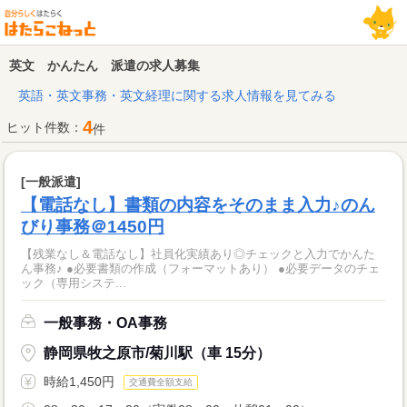
英文 かんたん 派遣の求人募集
英語・英文事務・英文経理に関する求人情報を見てみる
4
ヒット件数：
件
[一般派遣]
【電話なし】書類の内容をそのまま入力♪のん
びり事務＠1450円
【残業なし＆電話なし】社員化実績あり◎チェックと入力でかんた
ん事務♪ ●必要書類の作成（フォーマットあり） ●必要データのチェ
ック（専用システ...
一般事務・OA事務
静岡県牧之原市/菊川駅（車 15分）
時給1,450円
交通費全額支給