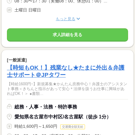
08：30〜17：30（実働08：00、休憩01：00）...
土曜日 日曜日
もっと見る
求人詳細を見る
[一般派遣]
【時短もOK！】残業なし★たまに外出＆弁護
士サポート＠JPタワー
【時給1600円↑】新規募集★かんたん庶務中心！弁護士のアシスタン
ト事務＜きちんと指示があって安心＊法律を扱うお仕事に興味があ
ればOK！＞ ●書類...
総務・人事・法務・特許事務
愛知県名古屋市中村区/名古屋駅（徒歩 1分）
時給1,600円～1,650円
交通費全額支給