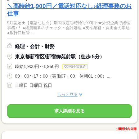
＼高時給1,900円／電話対応なし♪経理事務のお
仕事
9月開始★【電話なし☆】期間限定◎時給1,900円↑★外資企業で経理
事務♪＊ ●経費精算のチェック・会計処理 ●支払業務・買掛金の消込
●銀行口座管...
経理・会計・財務
東京都新宿区/新宿御苑前駅（徒歩 5分）
時給1,900円～1,950円
交通費全額支給
09：00〜17：00（実働07：00、休憩01：00）...
土曜日 日曜日 祝日
もっと見る
求人詳細を見る
1週間以内公開