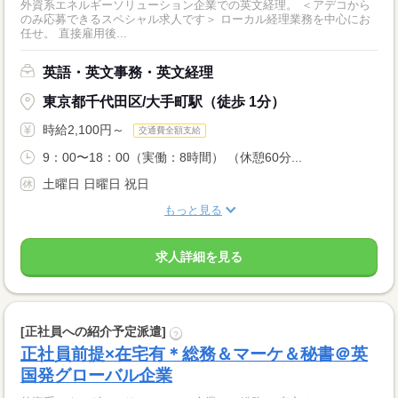
外資系エネルギーソリューション企業での英文経理。 ＜アデコから
のみ応募できるスペシャル求人です＞ ローカル経理業務を中心にお
任せ。 直接雇用後...
英語・英文事務・英文経理
東京都千代田区/大手町駅（徒歩 1分）
時給2,100円～
交通費全額支給
9：00〜18：00（実働：8時間） （休憩60分...
土曜日 日曜日 祝日
もっと見る
求人詳細を見る
[正社員への紹介予定派遣]
?
正社員前提×在宅有＊総務＆マーケ＆秘書＠英
国発グローバル企業