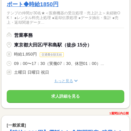
ポート◆時給1850円
テンプの仲間が30名★＜医療機器の受注処理・売上計上＞未経験O
K！ ●レンタル料売上処理 ●返却伝票処理 ●データ抽出・集計 ●売
上・返却関連データ...
営業事務
東京都大田区/平和島駅（徒歩 15分）
時給1,850円
交通費全額支給
09：00〜17：30（実働07：30、休憩01：00）...
土曜日 日曜日 祝日
もっと見る
求人詳細を見る
1週間以内公開
[一般派遣]