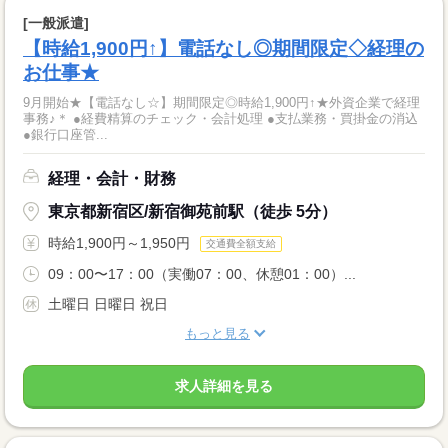
[一般派遣]
【時給1,900円↑】電話なし◎期間限定◇経理の
お仕事★
9月開始★【電話なし☆】期間限定◎時給1,900円↑★外資企業で経理
事務♪＊ ●経費精算のチェック・会計処理 ●支払業務・買掛金の消込
●銀行口座管...
経理・会計・財務
東京都新宿区/新宿御苑前駅（徒歩 5分）
時給1,900円～1,950円
交通費全額支給
09：00〜17：00（実働07：00、休憩01：00）...
土曜日 日曜日 祝日
もっと見る
求人詳細を見る