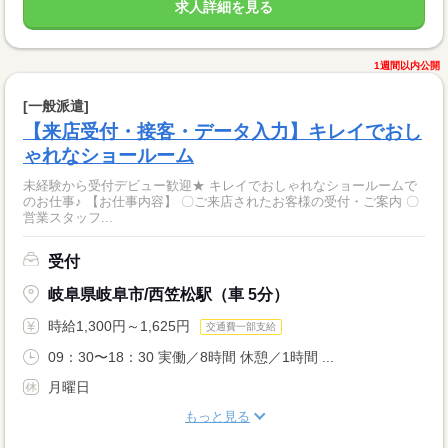
求人詳細を見る
1週間以内公開
[一般派遣]
【来店受付・接客・データ入力】キレイでおし
ゃれなショールーム
未経験から受付デビュー歓迎★ キレイでおしゃれなショールームで
のお仕事♪ 【お仕事内容】 〇ご来店されたお客様の受付・ご案内 〇
営業スタッフ...
受付
岐阜県岐阜市/西笠松駅（車 5分）
時給1,300円～1,625円
交通費一部支給
09：30〜18：30 実働／8時間 休憩／1時間 ...
月曜日
もっと見る