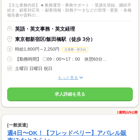
【主な業務内容】 ■ 教務運営・事務サポート ・受講生登録、継続手
続き、顧客対応等 ・顧客情報・財務データなどの管理・更新 ・各種
報告書や資料の...
英語・英文事務・英文経理
東京都新宿区/飯田橋駅（徒歩 3分）
時給1,800円～2,250円
交通費一部支給
【勤務時間】 〇09：00〜17：00 休憩60分...
土曜日 日曜日 祝日
もっと見る
求人詳細を見る
1週間以内公開
[一般派遣]
週4日〜OK！【フレッドペリー】アパレル販