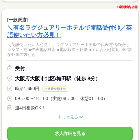
1週間以内公開
[一般派遣]
＼有名ラグジュアリーホテルで電話受付◎／英
語使いたい方必見！
＼英語使いたい人必見！／ラグジュアリーホテルの代表電話の受付
☆シフト制 ●代表電話対応 ●電話取次・転送 ●問い合わせ対応 ※8割
が外国の方から...
受付
大阪府大阪市北区/梅田駅（徒歩 8分）
時給1,650円
交通費全額支給
09：00〜18：00（実働08：00、休憩01：00）...
週4日相談OK！
もっと見る
求人詳細を見る