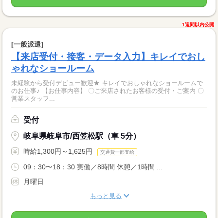
1週間以内公開
[一般派遣]
【来店受付・接客・データ入力】キレイでおし
ゃれなショールーム
未経験から受付デビュー歓迎★ キレイでおしゃれなショールームで
のお仕事♪ 【お仕事内容】 〇ご来店されたお客様の受付・ご案内 〇
営業スタッフ...
受付
岐阜県岐阜市/西笠松駅（車 5分）
時給1,300円～1,625円
交通費一部支給
09：30〜18：30 実働／8時間 休憩／1時間 ...
月曜日
もっと見る