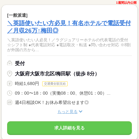
1週間以内公開
[一般派遣]
＼英語使いたい方必見！有名ホテルで電話受付
／月収26万↑梅田◎
＼英語使いたい人必見！／ラグジュアリーホテルの代表電話の受付
☆シフト制 ●代表電話対応 ●電話取次・転送 ●問い合わせ対応 ※8割
が外国の方から...
受付
大阪府大阪市北区/梅田駅（徒歩 8分）
時給1,680円
交通費全額支給
09：00〜18：00（実働08：00、休憩01：00）...
週4日相談OK！お休み希望出せます◎
もっと見る
求人詳細を見る