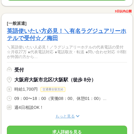
3日以内公開
[一般派遣]
英語使いたい方必見！＼有名ラグジュアリーホ
テルで受付☆／梅田
＼英語使いたい人必見！／ラグジュアリーホテルの代表電話の受付
☆月収27万 ●代表電話対応 ●電話取次・転送 ●問い合わせ対応 ※8割
が外国の方から...
受付
大阪府大阪市北区/大阪駅（徒歩 8分）
時給1,700円
交通費全額支給
09：00〜18：00（実働08：00、休憩01：00）...
週4日相談OK！
もっと見る
求人詳細を見る