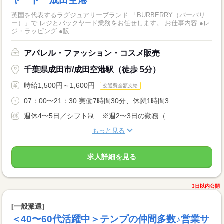
ヤード 成田空港
英国を代表するラグジュアリーブランド 「BURBERRY（バーバリ
ー）」で レジとバックヤード業務をお任せします。 お仕事内容 ●レ
ジ・ラッピング ●販...
アパレル・ファッション・コスメ販売
千葉県成田市/成田空港駅（徒歩 5分）
時給1,500円～1,600円
交通費全額支給
07：00〜21：30 実働7時間30分、休憩1時間3...
週休4〜5日／シフト制 ※週2〜3日の勤務（...
もっと見る
求人詳細を見る
3日以内公開
[一般派遣]
＜40〜60代活躍中＞テンプの仲間多数♪営業サ