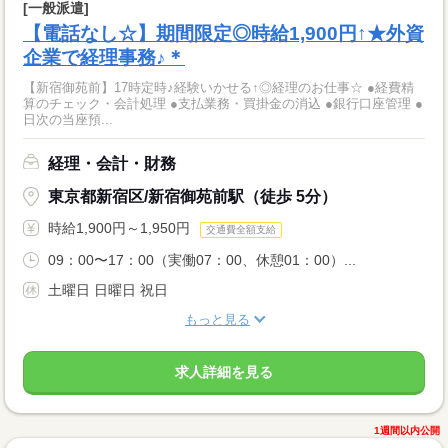
[一般派遣]
【電話なし☆】期間限定◎時給1,900円↑★外資
企業で経理事務♪＊
【新宿御苑前】17時定時♪経験いかせる↑◎経理のお仕事☆ ●経費精
算のチェック・会計処理 ●支払業務・買掛金の消込 ●銀行口座管理 ●
日次の当座預...
経理・会計・財務
東京都新宿区/新宿御苑前駅（徒歩 5分）
時給1,900円～1,950円
交通費全額支給
09：00〜17：00（実働07：00、休憩01：00）...
土曜日 日曜日 祝日
もっと見る
求人詳細を見る
1週間以内公開