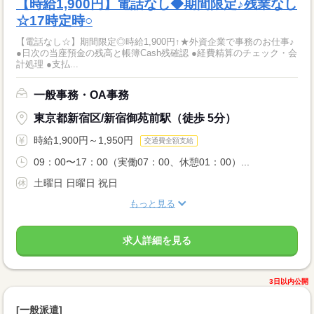
【時給1,900円】電話なし◆期間限定♪残業なし
☆17時定時○
【電話なし☆】期間限定◎時給1,900円↑★外資企業で事務のお仕事♪
●日次の当座預金の残高と帳簿Cash残確認 ●経費精算のチェック・会
計処理 ●支払...
一般事務・OA事務
東京都新宿区/新宿御苑前駅（徒歩 5分）
時給1,900円～1,950円
交通費全額支給
09：00〜17：00（実働07：00、休憩01：00）...
土曜日 日曜日 祝日
もっと見る
求人詳細を見る
3日以内公開
[一般派遣]