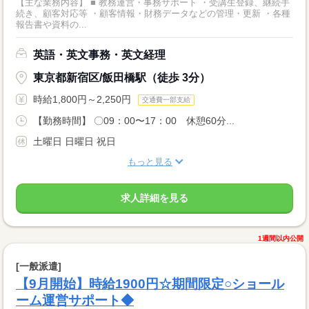
【主な業務内容】 ■ 教務運営・事務サポート ・受講生登録、継続手
続き、顧客対応等 ・顧客情報・財務データなどの管理・更新 ・各種
報告書や資料の...
英語・英文事務・英文経理
東京都新宿区/飯田橋駅（徒歩 3分）
時給1,800円～2,250円
交通費一部支給
【勤務時間】 〇09：00〜17：00 休憩60分...
土曜日 日曜日 祝日
もっと見る
求人詳細を見る
1週間以内公開
[一般派遣]
【9月開始】時給1900円☆期間限定○ショール
ーム運営サポート◆