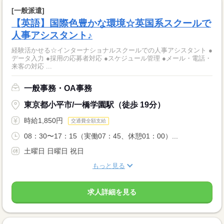
[一般派遣]
【英語】国際色豊かな環境☆英国系スクールで
人事アシスタント♪
経験活かせる☆インターナショナルスクールでの人事アシスタント ●
データ入力 ●採用の応募者対応 ●スケジュール管理 ●メール・電話・
来客の対応 ...
一般事務・OA事務
東京都小平市/一橋学園駅（徒歩 19分）
時給1,850円
交通費全額支給
08：30〜17：15（実働07：45、休憩01：00）...
土曜日 日曜日 祝日
もっと見る
求人詳細を見る