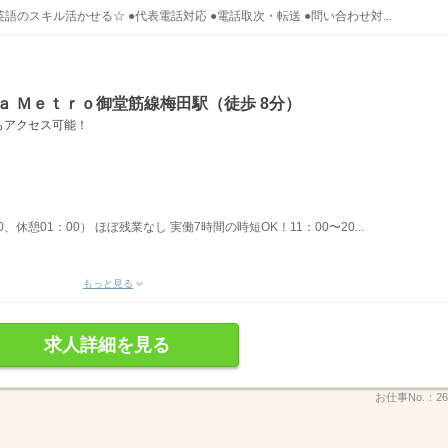
のスキル活かせる☆ ●代表電話対応 ●電話取次・転送 ●問い合わせ対...
ａ Ｍｅｔｒｏ御堂筋線梅田駅（徒歩 8分）
もアクセス可能！
0、休憩01：00） ほぼ残業なし 実働7時間の時短OK！11：00〜20...
もっと見る
求人詳細を見る
お仕事No.：
26