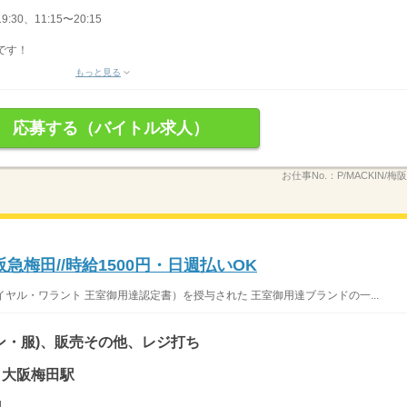
9:30、11:15〜20:15
です！
もっと見る
応募する（バイトル求人）
お仕事No.：
P/MACKIN/梅阪1
阪急梅田//時給1500円・日週払いOK
イヤル・ワラント 王室御用達認定書）を授与された 王室御用達ブランドの一...
ン・服)、販売その他、レジ打ち
/ 大阪梅田駅