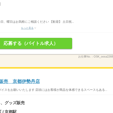
円
日、曜日はお気軽にご相談ください 【歓迎】 土日祝...
もっと見る
応募する（バイトル求人）
お仕事No.：
OSK_oosa2268
ン」販売 京都伊勢丹店
イスをお願いいたします 店頭にはお客様が商品を体感できるスペースもある...
ち、グッズ販売
 / 京都駅