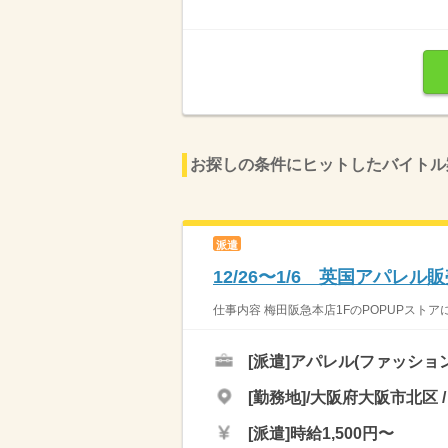
お探しの条件にヒットしたバイトル
派遣
12/26〜1/6 英国アパレ
仕事内容 梅田阪急本店1FのPOPUPストア
[派遣]
アパレル(ファッショ
[勤務地]/大阪府大阪市北区 /
[派遣]
時給1,500円〜