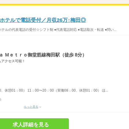
ホテルで電話受付／月収26万↑梅田◎
ルの代表電話の受付☆シフト制 ●代表電話対応 ●電話取次・転送 ●問い...
ａ Ｍｅｔｒｏ御堂筋線梅田駅（徒歩 8分）
もアクセス可能！
、休憩01：00） 11：00〜20：00（実働08：00、休憩01：00） ほ...
◎
もっと見る
求人詳細を見る