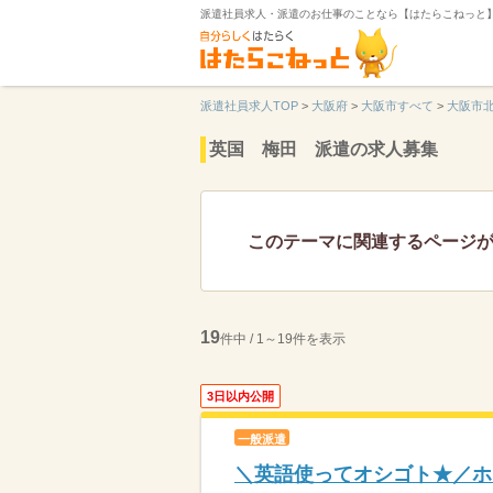
派遣社員求人・派遣のお仕事のことなら【はたらこねっと
派遣社員求人TOP
>
大阪府
>
大阪市すべて
>
大阪市
英国 梅田 派遣の求人募集
このテーマに関連するページ
19
件中 / 1～19件を表示
3日以内公開
一般派遣
＼英語使ってオシゴト★／ホ