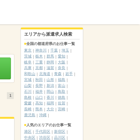
エリアから派遣求人検索
全国の都道府県のお仕事一覧
東京
神奈川
千葉
埼玉
茨城
栃木
群馬
愛知
岐阜
三重
静岡
大阪
兵庫
京都
滋賀
奈良
和歌山
北海道
青森
岩手
宮城
秋田
山形
福島
山梨
長野
新潟
富山
石川
福井
岡山
鳥取
1
島根
山口
香川
徳島
愛媛
高知
福岡
佐賀
長崎
熊本
大分
宮崎
鹿児島
沖縄
人気のエリアのお仕事一覧
港区
千代田区
新宿区
中央区
渋谷区
品川区