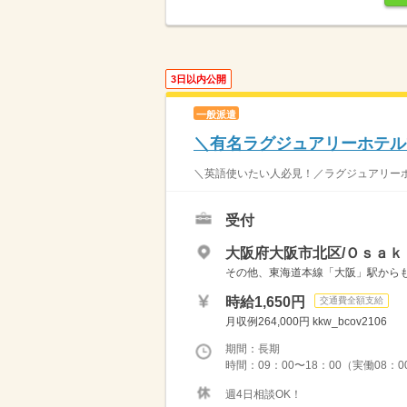
3日以内公開
一般派遣
＼有名ラグジュアリーホテル
＼英語使いたい人必見！／ラグジュアリーホテ
受付
大阪府大阪市北区/Ｏｓａｋ
その他、東海道本線「大阪」駅から
時給1,650円
交通費全額支給
月収例264,000円 kkw_bcov2106
期間：長期
時間：09：00〜18：00（実働08：0
週4日相談OK！