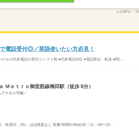
お仕事No.：
26
で電話受付◎／英語使いたい方必見！
ルの代表電話の受付☆シフト制 ●代表電話対応 ●電話取次・転送 ●問い...
ａ Ｍｅｔｒｏ御堂筋線梅田駅（徒歩 8分）
もアクセス可能！
0、休憩01：00） ほぼ残業なし 実働7時間の時短OK！11：00〜20...