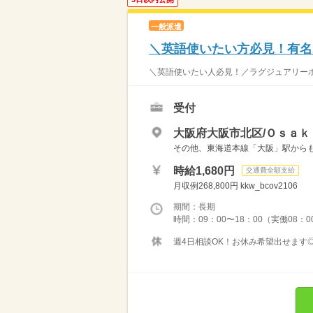
一般派遣
＼英語使いたい方必見！有名
＼英語使いたい人必見！／ラグジュアリーホテ
受付
大阪府大阪市北区/Ｏｓａｋ
その他、東海道本線「大阪」駅から
時給1,680円
交通費全額支給
月収例268,800円 kkw_bcov2106
期間：長期
時間：09：00〜18：00（実働08：00
週4日相談OK！お休み希望出せます