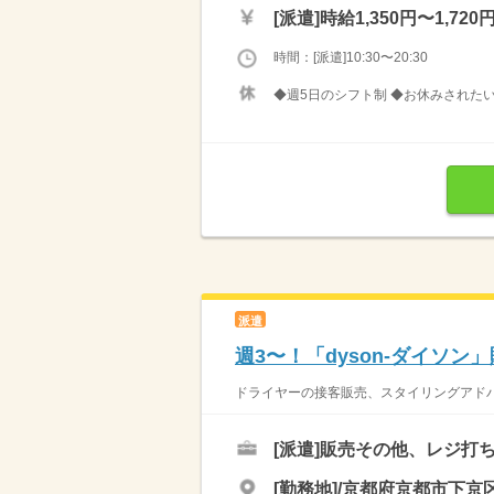
[派遣]
時給1,350円〜1,720
時間：[派遣]10:30〜20:30
◆週5日のシフト制 ◆お休みされたい
派遣
週3〜！「dyson-ダイソ
ドライヤーの接客販売、スタイリングアドバ
[派遣]
販売その他、レジ打
[勤務地]/京都府京都市下京区