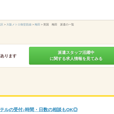
】
北区
>
大阪メトロ御堂筋線
>
梅田
>
英国 梅田 派遣の一覧
派遣スタッフ活躍中
があります
に関する求人情報を見てみる
テルの受付♪時間・日数の相談もOK◎