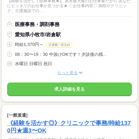
【経験を活かして医療事務★】 業界最大級のお仕事量だから あなた
にピッタリのお仕事が見つかる★ ◇お仕事内容◇ 病院やクリニッ
ク、介護施設での ...
医療事務・調剤事務
愛知県小牧市/岩倉駅
時給1,370円～
交通費一部支給
08：30〜19：30 中抜けOKです！夕診後の残...
水曜日 日曜日 祝日
もっと見る
求人詳細を見る
[一般派遣]
《経験を活かす◎》クリニックで事務/時給137
0円★週3〜OK