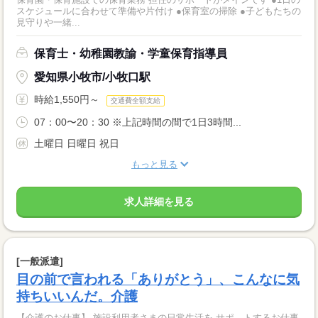
スケジュールに合わせて準備や片付け ●保育室の掃除 ●子どもたちの
見守りや一緒...
保育士・幼稚園教諭・学童保育指導員
愛知県小牧市/小牧口駅
時給1,550円～
交通費全額支給
07：00〜20：30 ※上記時間の間で1日3時間...
土曜日 日曜日 祝日
もっと見る
求人詳細を見る
[一般派遣]
目の前で言われる「ありがとう」、こんなに気
持ちいいんだ。介護
【介護のお仕事】 施設利用者さまの日常生活を サポ―トするお仕事