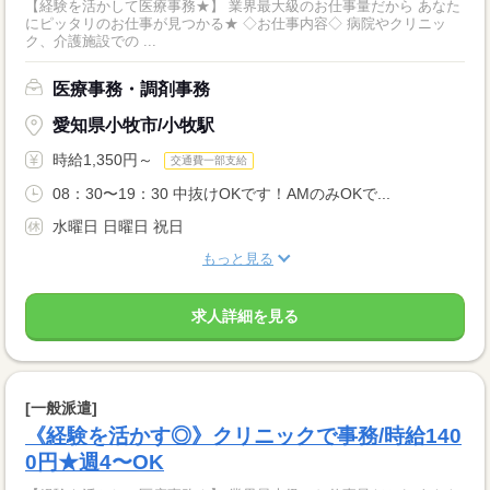
【経験を活かして医療事務★】 業界最大級のお仕事量だから あなた
にピッタリのお仕事が見つかる★ ◇お仕事内容◇ 病院やクリニッ
ク、介護施設での ...
医療事務・調剤事務
愛知県小牧市/小牧駅
時給1,350円～
交通費一部支給
08：30〜19：30 中抜けOKです！AMのみOKで...
水曜日 日曜日 祝日
もっと見る
求人詳細を見る
[一般派遣]
《経験を活かす◎》クリニックで事務/時給140
0円★週4〜OK