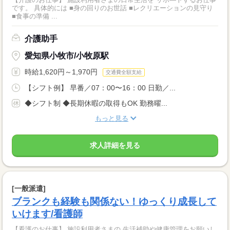
です。 具体的には ■身の回りのお世話 ■レクリエーションの見守り
■食事の準備 ...
介護助手
愛知県小牧市/小牧原駅
時給1,620円～1,970円
交通費全額支給
【シフト例】 早番／07：00〜16：00 日勤／...
◆シフト制 ◆長期休暇の取得もOK 勤務曜...
もっと見る
求人詳細を見る
[一般派遣]
ブランクも経験も関係ない！ゆっくり成長して
いけます/看護師
【看護のお仕事】 施設利用者さまの 生活補助や健康管理をお願いし