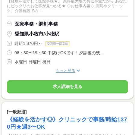
【経験を活かして医療事務★】 業界最大級のお仕事量だから あなた
にピッタリのお仕事が見つかる★ ◇お仕事内容◇ 病院やクリニッ
ク、介護施設での ...
医療事務・調剤事務
愛知県小牧市/小牧駅
時給1,370円～
交通費一部支給
08：30〜19：30 中抜けOKです！夕診後の残...
水曜日 日曜日 祝日
もっと見る
求人詳細を見る
[一般派遣]
《経験を活かす◎》クリニックで事務/時給137
0円★週3〜OK