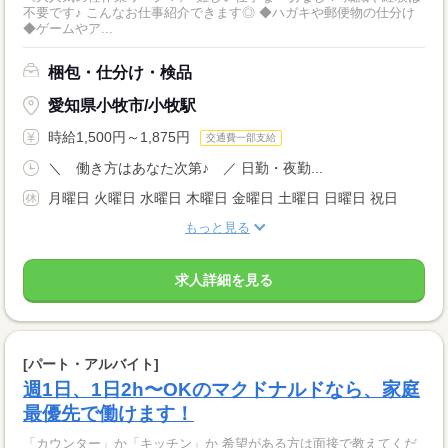
不要です♪ こんなお仕事紹介できます◎ ◆ハガキや郵便物の仕分け
◆ゲームやア...
梱包・仕分け・検品
愛知県小牧市/小牧駅
時給1,500円～1,875円
交通費一部支給
＼ 働き方はあなた次第♪ ／ 日勤・夜勤...
月曜日 火曜日 水曜日 木曜日 金曜日 土曜日 日曜日 祝日
もっと見る
求人詳細を見る
[パート・アルバイト]
週1日、1日2h〜OKのマクドナルドなら、家庭
最優先で働けます！
「カウンター」か「キッチン」か 希望がある方は面接で教えてくだ