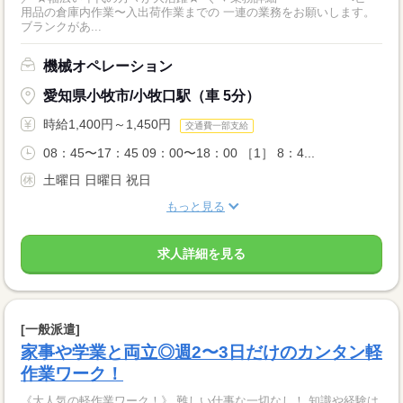
用品の倉庫内作業〜入出荷作業までの 一連の業務をお願いします。
ブランクがあ...
機械オペレーション
愛知県小牧市/小牧口駅（車 5分）
時給1,400円～1,450円
交通費一部支給
08：45〜17：45 09：00〜18：00 ［1］ 8：4...
土曜日 日曜日 祝日
もっと見る
求人詳細を見る
[一般派遣]
家事や学業と両立◎週2〜3日だけのカンタン軽
作業ワーク！
《大人気の軽作業ワーク！》 難しい仕事な一切なし！ 知識や経験は