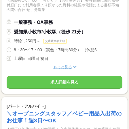
＼未経験OK！ OJTしっかり／【お仕事内容】 介護保険に関わる受
付窓口にて利用者様より預かった資料の確認や電話による書類不備
の問い合わ せ、発送業...
一般事務・OA事務
愛知県小牧市/小牧駅（徒歩 21分）
時給1,250円～
交通費全額支給
8：30〜17：00（実働：7時間30分） （休憩6...
土曜日 日曜日 祝日
もっと見る
求人詳細を見る
[パート・アルバイト]
＼オープニングスタッフ／ベビー用品入出荷の
お仕事！週3日〜OK