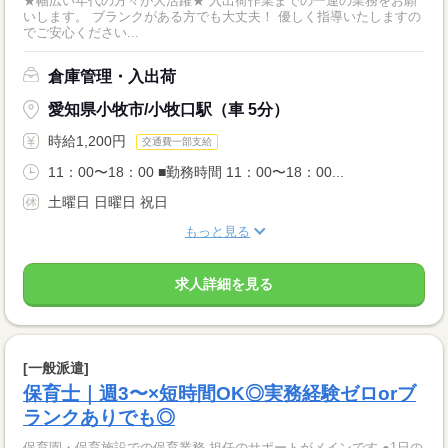
★幅広い年代の方々が大活躍★ 入出荷作業までの一連の業務をお願
いします。 ブランクがある方でも大丈夫！ 優しく指導いたしますの
でご安心ください...
倉庫管理・入出荷
愛知県小牧市/小牧口駅（車 5分）
時給1,200円
交通費一部支給
11：00〜18：00 ■勤務時間 11：00〜18：00...
土曜日 日曜日 祝日
もっと見る
求人詳細を見る
[一般派遣]
保育士｜週3〜×短時間OK◎実務経験ゼロorブ
ランクありでも◎
保育園・保育施設での保育業務 担任のサポートがメインです ●1日の