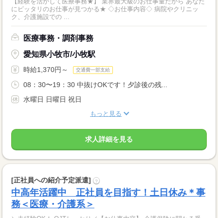
【経験を活かして医療事務★】 業界最大級のお仕事量だから あなた
にピッタリのお仕事が見つかる★ ◇お仕事内容◇ 病院やクリニッ
ク、介護施設での ...
医療事務・調剤事務
愛知県小牧市/小牧駅
時給1,370円～
交通費一部支給
08：30〜19：30 中抜けOKです！夕診後の残...
水曜日 日曜日 祝日
もっと見る
求人詳細を見る
[正社員への紹介予定派遣]
?
中高年活躍中 正社員を目指す！土日休み＊事
務＜医療・介護系＞