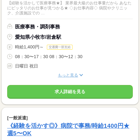
【経験を活かして医療事務★】 業界最大級のお仕事量だから あなた
にピッタリのお仕事が見つかる★ ◇お仕事内容◇ 病院やクリニッ
ク、介護施設での ...
医療事務・調剤事務
愛知県小牧市/岩倉駅
時給1,400円～
交通費一部支給
08：30〜17：30 08：30〜12：30
日曜日 祝日
もっと見る
求人詳細を見る
[一般派遣]
《経験を活かす◎》病院で事務/時給1400円★
週5〜OK