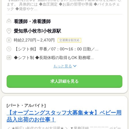
ます。 具体的には ◆血圧測定 ◆お薬の管理や準備 ◆バイタルチェ
ック ◆発疹やケ...
看護師・准看護師
愛知県小牧市/小牧原駅
時給2,270円～2,470円
交通費全額支給
【シフト例】 早番／07：00〜16：00 日勤／...
◆シフト制 ◆長期休暇の取得もOK 勤務曜...
もっと見る
求人詳細を見る
[パート・アルバイト]
【オープニングスタッフ大募集★★】ベビー用
品入出荷のお仕事！
／ ★幅広い年代の方々が大活躍★ ＼ ▼業務詳細 ￣￣￣￣￣ ベビー