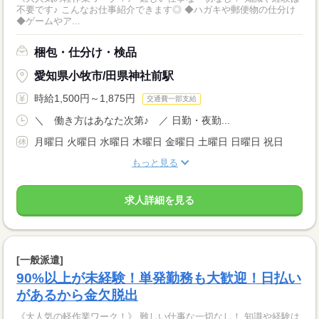
不要です♪ こんなお仕事紹介できます◎ ◆ハガキや郵便物の仕分け
◆ゲームやア...
梱包・仕分け・検品
愛知県小牧市/田県神社前駅
時給1,500円～1,875円
交通費一部支給
＼ 働き方はあなた次第♪ ／ 日勤・夜勤...
月曜日 火曜日 水曜日 木曜日 金曜日 土曜日 日曜日 祝日
もっと見る
求人詳細を見る
[一般派遣]
90%以上が未経験！単発勤務も大歓迎！日払い
があるから金欠脱出
《大人気の軽作業ワーク！》 難しい仕事な一切なし！ 知識や経験は