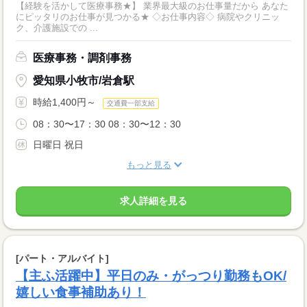
【経験を活かして医療事務★】 業界最大級のお仕事量だから あなた
にピッタリのお仕事が見つかる★ ◇お仕事内容◇ 病院やクリニッ
ク、介護施設での ...
医療事務・調剤事務
愛知県小牧市/岩倉駅
時給1,400円～
交通費一部支給
08：30〜17：30 08：30〜12：30
日曜日 祝日
もっと見る
求人詳細を見る
[パート・アルバイト]
【主ふ活躍中】平日のみ・がっつり勤務もOK/
嬉しい食事補助あり！