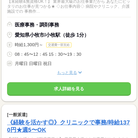
【未経験&無資格OK！】 業界最大級のお仕事量だから あなたにピッ
タリのお仕事が見つかる★ ◇お仕事内容◇ 病院やクリニック、介護
施設での 事務作...
医療事務・調剤事務
愛知県小牧市/小牧駅（徒歩 1分）
時給1,300円～
交通費一部支給
08：45〜12：45 15：30〜19：30
月曜日 日曜日 祝日
もっと見る
求人詳細を見る
[一般派遣]
《経験を活かす◎》クリニックで事務/時給137
0円★週5〜OK