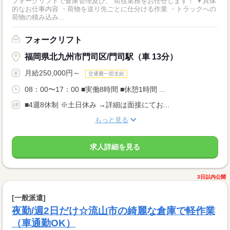
フォークリフトで倉庫管理及び、 荷役業務をお任せします！ ▼具体
的なお仕事内容 ・荷物を送り先ごとに仕分ける作業 ・トラックへの
荷物の積み込み...
フォークリフト
福岡県北九州市門司区/門司駅（車 13分）
月給250,000円～
交通費一部支給
08：00〜17：00 ■実働8時間 ■休憩1時間 ...
■4週8休制 ※土日休み →詳細は面接にてお...
もっと見る
求人詳細を見る
3日以内公開
[一般派遣]
夜勤/週2日だけ☆流山市の綺麗な倉庫で軽作業
（車通勤OK）