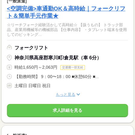
[一般派遣]
<空調完備>車通勤OK＆高時給｜フォークリフ
ト＆簡単手元作業★
☆リーチフォーク経験活かして高時給☆ 【扱うもの】 トラック部
品、産業用機械等の機械部品 【仕事内容】 ・タブレット端末を使用
してのピッキング...
フォークリフト
神奈川県高座郡寒川町/倉見駅（車 6分）
時給1,650円～2,063円
交通費一部支給
【勤務時間】 9：00〜18：00 ■休憩60分 ■...
土曜日 日曜日 祝日
もっと見る
求人詳細を見る