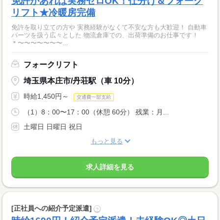
免許があれば実務ゼロOK！仕分け＆フォーク
リフト★冷暖房完備
免許を取り立ての方や 実務経験がなくて不安な方も大歓迎！ 自動車
パーツを扱う広々とした 物流倉庫での、出荷準備のお仕事です！
＊〜〜〜〜〜〜〜...
フォークリフト
埼玉県本庄市/丹荘駅（車 10分）
時給1,450円～
交通費一部支給
（1）8：00〜17：00（休憩 60分） 残業：月...
土曜日 日曜日 祝日
もっと見る
求人詳細を見る
[正社員への紹介予定派遣]
?