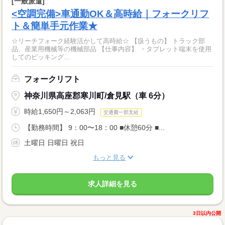
[一般派遣]
<空調完備>車通勤OK＆高時給｜フォークリフ
ト＆簡単手元作業★
☆リーチフォーク経験活かして高時給☆ 【扱うもの】 トラック部
品、産業用機械等の機械部品 【仕事内容】 ・タブレット端末を使用
してのピッキング...
フォークリフト
神奈川県高座郡寒川町/倉見駅（車 6分）
時給1,650円～2,063円
交通費一部支給
【勤務時間】 9：00〜18：00 ■休憩60分 ■...
土曜日 日曜日 祝日
もっと見る
求人詳細を見る
3日以内公開