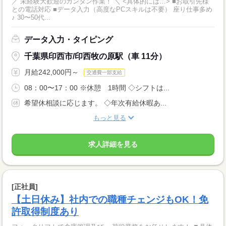
／ 未経験大歓迎のカンタン作業！ ＼ <具体的には…> ■お取引先様
との電話対応 ■データ入力（高度なPCスキルは不要） 座り仕事多め
♪ 30〜50代...
データ入力・タイピング
千葉県印西市/印西牧の原駅（車 11分）
月給242,000円～
交通費一部支給
08：00〜17：00 ※休憩 1時間 ◇シフトは...
希望休相談に応じます。 ◇年次有給休暇あ...
もっと見る
求人詳細を見る
[正社員]
【土日休み】社内での職種チェンジもOK！免
許取得制度あり