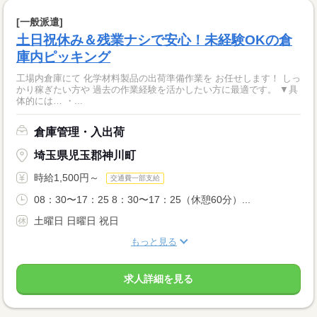
[一般派遣]
土日祝休み＆残業ナシで安心！未経験OKの倉
庫内ピッキング
工場内倉庫にて 化学材料製品の出荷準備作業を お任せします！ しっ
かり稼ぎたい方や 過去の作業経験を活かしたい方に最適です。 ▼具
体的には… ・...
倉庫管理・入出荷
埼玉県児玉郡神川町
時給1,500円～
交通費一部支給
08：30〜17：25 8：30〜17：25（休憩60分）...
土曜日 日曜日 祝日
もっと見る
求人詳細を見る