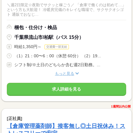
＼週2日限定☆夜勤でサクッと稼ごう／ 「倉庫で働くのは初めて…」
という方も大歓迎！ 冷暖房完備のキレイな職場で、サクサクオシゴ
ト 通販でおなじ...
梱包・仕分け・検品
千葉県流山市/柏駅（バス 15分）
時給1,350円～
交通費一部支給
（1）21：00〜6：00（休憩 60分） （2）19...
シフト制/※土日のどちらか含む週2日勤務。...
もっと見る
求人詳細を見る
1週間以内公開
[正社員]
【倉庫管理薬剤師】接客無し◎土日祝休み！ス