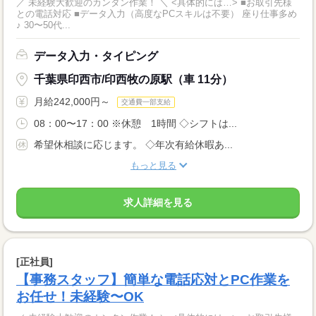
／ 未経験大歓迎のカンタン作業！ ＼ <具体的には…> ■お取引先様
との電話対応 ■データ入力（高度なPCスキルは不要） 座り仕事多め
♪ 30〜50代...
データ入力・タイピング
千葉県印西市/印西牧の原駅（車 11分）
月給242,000円～
交通費一部支給
08：00〜17：00 ※休憩 1時間 ◇シフトは...
希望休相談に応じます。 ◇年次有給休暇あ...
もっと見る
求人詳細を見る
[正社員]
【事務スタッフ】簡単な電話応対とPC作業を
お任せ！未経験〜OK