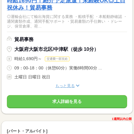
時給1690円！紹介予定派遣！未経験OK◎土日
祝休み！貿易事務
◎運輸会社にて輸出海貨に関する業務 ・船積手配 ・本船動静確認 ・
通関書類作成、通関手配サポート ・貿易書類の手仕舞い ・ドレー
ジ、保管倉庫、荷...
貿易事務
大阪府大阪市北区/中津駅（徒歩 10分）
時給1,690円～
交通費一部支給
09：00-18：00（休憩60分）実働8時間00分 ...
土曜日 日曜日 祝日
もっと見る
求人詳細を見る
1週間以内公開
[パート・アルバイト]