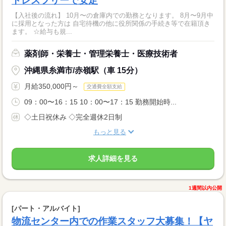
トレスフリーで安定
【入社後の流れ】 10月〜の倉庫内での勤務となります。 8月〜9月中
に採用となった方は 自宅待機の他に役所関係の手続き等で在籍頂き
ます。 ☆給与も規...
薬剤師・栄養士・管理栄養士・医療技術者
沖縄県糸満市/赤嶺駅（車 15分）
月給350,000円～
交通費全額支給
09：00〜16：15 10：00〜17：15 勤務開始時...
◇土日祝休み ◇完全週休2日制
もっと見る
求人詳細を見る
1週間以内公開
[パート・アルバイト]
物流センター内での作業スタッフ大募集！【ヤ