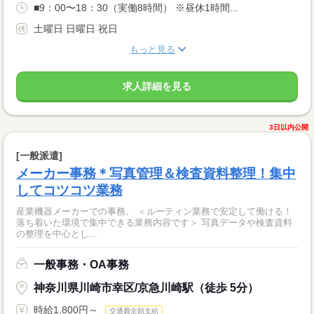
■9：00〜18：30（実働8時間） ※昼休1時間...
土曜日 日曜日 祝日
もっと見る
求人詳細を見る
3日以内公開
[一般派遣]
メーカー事務＊写真管理＆検査資料整理！集中
してコツコツ業務
産業機器メーカーでの事務。 ＜ルーティン業務で安定して働ける！
落ち着いた環境で集中できる業務内容です＞ 写真データや検査資料
の整理を中心とし...
一般事務・OA事務
神奈川県川崎市幸区/京急川崎駅（徒歩 5分）
時給1,800円～
交通費全額支給