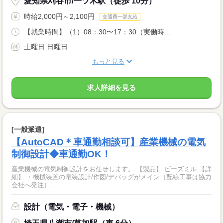
愛知県刈谷市/一ツ木駅（徒歩 10分）
時給2,000円～2,100円
交通費一部支給
【就業時間】（1）08：30〜17：30（実働時...
土曜日 日曜日
もっと見る
求人詳細を見る
[一般派遣]
【AutoCAD＊車通勤相談可】産業機械の電気
制御設計◆車通勤OK！
産業機械の電気制御設計をお任せします。 【製品】 ビーズミル 【詳
細】 ・機械装置の電装設計/作図/デバッグがメイン（配線工事は協力
会社へ発注）...
設計（電気・電子・機械）