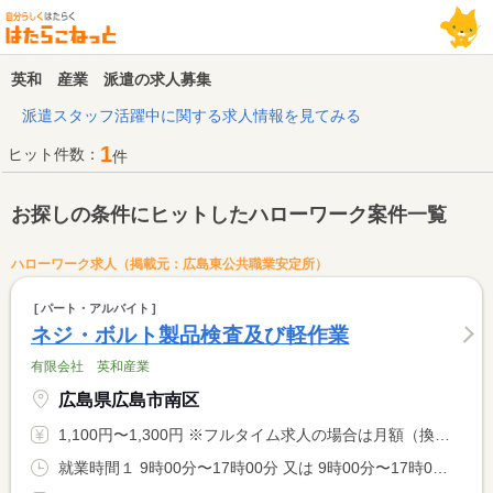
英和 産業 派遣の求人募集
派遣スタッフ活躍中に関する求人情報を見てみる
1
ヒット件数：
件
お探しの条件にヒットしたハローワーク案件一覧
ハローワーク求人（掲載元：広島東公共職業安定所）
パート・アルバイト
ネジ・ボルト製品検査及び軽作業
有限会社 英和産業
広島県広島市南区
1,100円〜1,300円 ※フルタイム求人の場合は月額（換算額）、パート求人の場合は時間額を表示しています。
就業時間１ 9時00分〜17時00分 又は 9時00分〜17時00分の時間の間の4時間程度 就業時間に関する特記事項 ＊就業時間の相談に応じます。 <BR> ＊パートタイム（短時間）勤務も可能です。 <BR> （９時〜１７時の間の４時間程度、週４日勤務等も可）