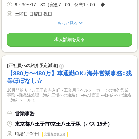
9：30〜17：30（実働7：00、休憩1：00） ◆...
土曜日 日曜日 祝日
もっと見る
求人詳細を見る
[正社員への紹介予定派遣]
?
【380万〜480万】車通勤OK♪海外営業事務○残
業ほぼなし☆
10月開始★＜八王子市左入町＞工業用ラベルメーカーでの海外営業
事務 ●受発注処理（海外工場への連絡） ●納期管理 ●社内外への連絡
（海外メールで...
営業事務
東京都八王子市/京王八王子駅（バス 15分）
時給1,900円
交通費全額支給