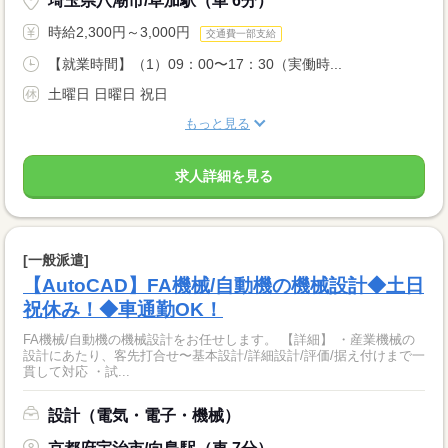
埼玉県八潮市/草加駅（車 6分）
時給2,300円～3,000円
交通費一部支給
【就業時間】（1）09：00〜17：30（実働時...
土曜日 日曜日 祝日
もっと見る
求人詳細を見る
[一般派遣]
【AutoCAD】FA機械/自動機の機械設計◆土日
祝休み！◆車通勤OK！
FA機械/自動機の機械設計をお任せします。 【詳細】 ・産業機械の
設計にあたり、客先打合せ〜基本設計/詳細設計/評価/据え付けまで一
貫して対応 ・試...
設計（電気・電子・機械）