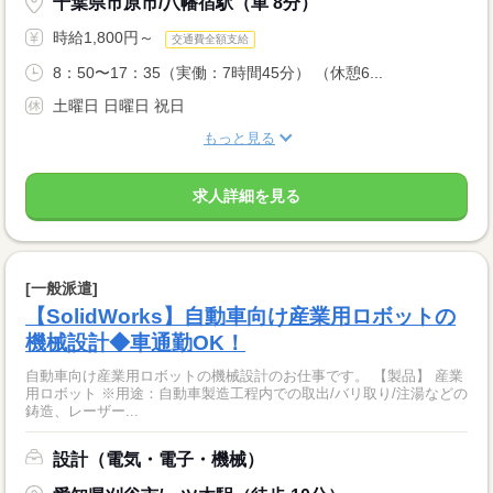
千葉県市原市/八幡宿駅（車 8分）
時給1,800円～
交通費全額支給
8：50〜17：35（実働：7時間45分） （休憩6...
土曜日 日曜日 祝日
もっと見る
求人詳細を見る
[一般派遣]
【SolidWorks】自動車向け産業用ロボットの
機械設計◆車通勤OK！
自動車向け産業用ロボットの機械設計のお仕事です。 【製品】 産業
用ロボット ※用途：自動車製造工程内での取出/バリ取り/注湯などの
鋳造、レーザー...
設計（電気・電子・機械）