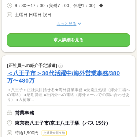
9：30〜17：30（実働7：00、休憩1：00） ◆...
土曜日 日曜日 祝日
もっと見る
求人詳細を見る
[正社員への紹介予定派遣]
?
＜八王子市＞30代活躍中/海外営業事務/380
万〜480万
＜八王子＞正社員目指せる★海外営業事務 ●受発注処理（海外工場へ
の連絡） ●納期管理 ●社内外への連絡（海外メールでの問い合わせあ
り） ●入荷確...
営業事務
東京都八王子市/京王八王子駅（バス 15分）
時給1,900円
交通費全額支給