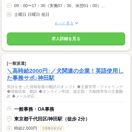
09：00〜17：30（実働07：30、休憩01：00）...
土曜日 日曜日 祝日
もっと見る
求人詳細を見る
[一般派遣]
＼高時給2000円↑／犬関連の企業！英語使用し
た事務サポ♪神田駅
英語を使った情報収集や翻訳のオシゴト ◆文書管理・ファイリング
◆情報収集・翻訳 ◆オンライン申請、規定類・犬種標準等の文書翻
訳 ◆メール対応...
一般事務・OA事務
東京都千代田区/神田駅（徒歩 2分）
時給2,000円
交通費全額支給