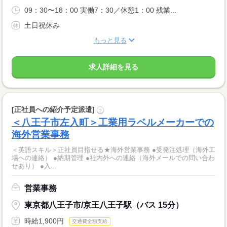
09：30〜18：00 実働7：30／休憩1：00 残業...
土日祝休み
もっと見る
求人詳細を見る
[正社員への紹介予定派遣]
?
＜八王子市左入町＞工業用ラベルメーカーでの
海外営業事務
＜英語スキル＞正社員目指せる★海外営業事務 ●受発注処理（海外工
場への連絡） ●納期管理 ●社内外への連絡（海外メールでの問い合わ
せあり） ●入...
営業事務
東京都八王子市/京王八王子駅（バス 15分）
時給1,900円
交通費全額支給