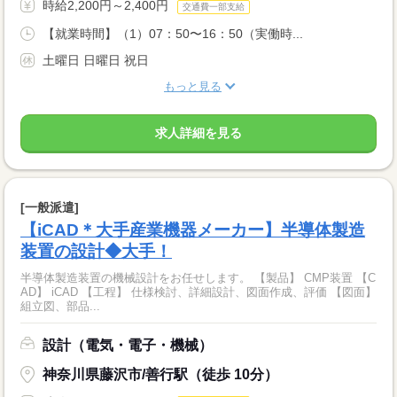
時給2,200円～2,400円
交通費一部支給
【就業時間】（1）07：50〜16：50（実働時...
土曜日 日曜日 祝日
もっと見る
求人詳細を見る
[一般派遣]
【iCAD＊大手産業機器メーカー】半導体製造
装置の設計◆大手！
半導体製造装置の機械設計をお任せします。 【製品】 CMP装置 【C
AD】 iCAD 【工程】 仕様検討、詳細設計、図面作成、評価 【図面】
組立図、部品...
設計（電気・電子・機械）
神奈川県藤沢市/善行駅（徒歩 10分）