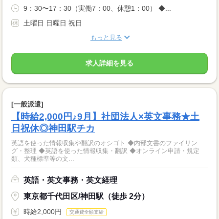
9：30〜17：30（実働7：00、休憩1：00） ◆...
土曜日 日曜日 祝日
もっと見る
求人詳細を見る
[一般派遣]
【時給2,000円♪9月】社団法人×英文事務★土
日祝休◎神田駅チカ
英語を使った情報収集や翻訳のオシゴト ◆内部文書のファイリン
グ・整理 ◆英語を使った情報収集・翻訳 ◆オンライン申請・規定
類、犬種標準等の文...
英語・英文事務・英文経理
東京都千代田区/神田駅（徒歩 2分）
時給2,000円
交通費全額支給