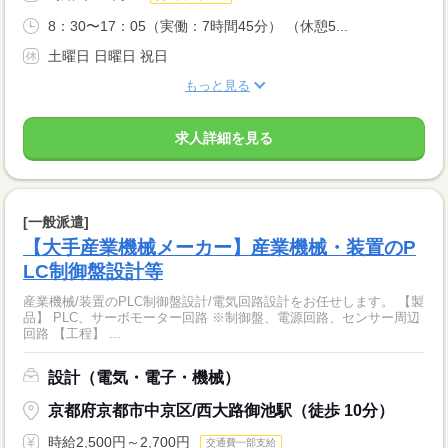
8：30〜17：05（実働：7時間45分） （休憩5...
土曜日 日曜日 祝日
もっと見る
求人詳細を見る
[一般派遣]
【大手産業機械メーカー】産業機械・装置のP
LC制御盤設計等
産業機械/装置のPLC制御盤設計/電気回路設計をお任せします。 【製
品】 PLC、サーボモーター回路 ※制御盤、電源回路、センサー周辺
回路 【工程】 ...
設計（電気・電子・機械）
京都府京都市中京区/西大路御池駅（徒歩 10分）
時給2,500円～2,700円
交通費一部支給