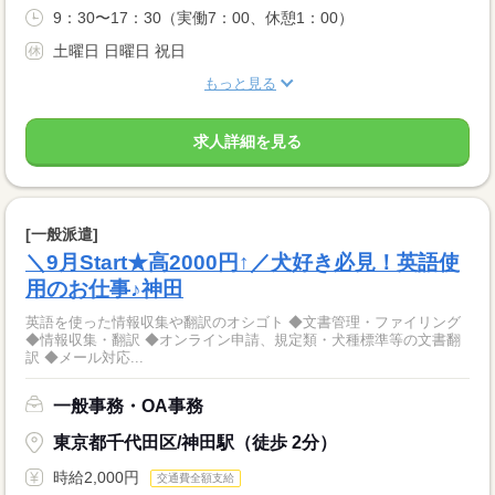
9：30〜17：30（実働7：00、休憩1：00）
土曜日 日曜日 祝日
もっと見る
求人詳細を見る
[一般派遣]
＼9月Start★高2000円↑／犬好き必見！英語使
用のお仕事♪神田
英語を使った情報収集や翻訳のオシゴト ◆文書管理・ファイリング
◆情報収集・翻訳 ◆オンライン申請、規定類・犬種標準等の文書翻
訳 ◆メール対応...
一般事務・OA事務
東京都千代田区/神田駅（徒歩 2分）
時給2,000円
交通費全額支給