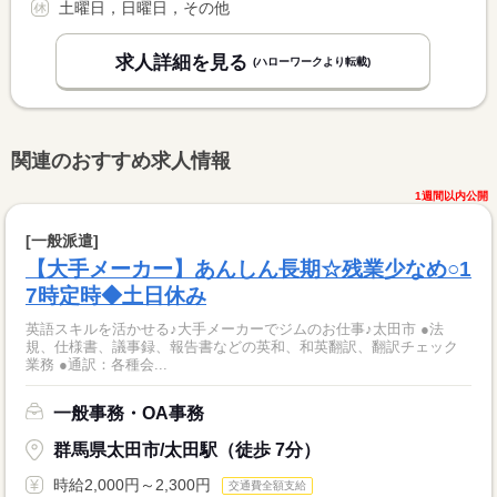
土曜日，日曜日，その他
求人詳細を見る
(ハローワークより転載)
関連のおすすめ求人情報
1週間以内公開
[一般派遣]
【大手メーカー】あんしん長期☆残業少なめ○1
7時定時◆土日休み
英語スキルを活かせる♪大手メーカーでジムのお仕事♪太田市 ●法
規、仕様書、議事録、報告書などの英和、和英翻訳、翻訳チェック
業務 ●通訳：各種会...
一般事務・OA事務
群馬県太田市/太田駅（徒歩 7分）
時給2,000円～2,300円
交通費全額支給