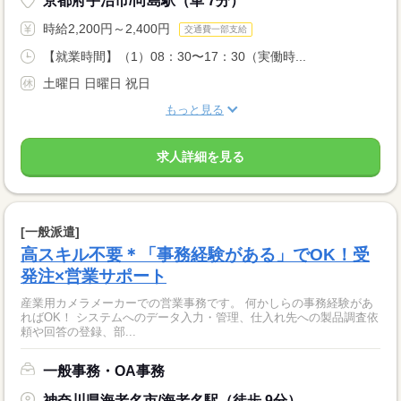
京都府宇治市/向島駅（車 7分）
時給2,200円～2,400円
交通費一部支給
【就業時間】（1）08：30〜17：30（実働時...
土曜日 日曜日 祝日
もっと見る
求人詳細を見る
[一般派遣]
高スキル不要＊「事務経験がある」でOK！受
発注×営業サポート
産業用カメラメーカーでの営業事務です。 何かしらの事務経験があ
ればOK！ システムへのデータ入力・管理、仕入れ先への製品調査依
頼や回答の登録、部...
一般事務・OA事務
神奈川県海老名市/海老名駅（徒歩 9分）