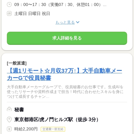
09：00〜17：30（実働07：30、休憩01：00）...
土曜日 日曜日 祝日
もっと見る
求人詳細を見る
[一般派遣]
【週1リモート☆月収37万↑】大手自動車メー
カーGで役員秘書
大手自動車メーカーグループで、役員秘書のお仕事です。生成AIを
使ったリサーチや資料作成まで担当！時代に合わせたスキルを身に
つけて成長するチャン...
秘書
東京都港区/虎ノ門ヒルズ駅（徒歩 3分）
時給2,200円
交通費一部支給