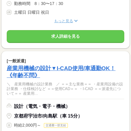
勤務時間 8：30〜17：30
土曜日 日曜日 祝日
もっと見る
求人詳細を見る
[一般派遣]
産業用機械の設計▼I-CAD使用/車通勤OK！
《年齢不問》
＼ 産業用機械の設計業務 ／ ＝＝主な業務＝＝ ・産業用設備の設
計業務 ・仕様検討など ＝＝使用CAD＝＝ ・I-CAD ＝＝派遣先につ
いて＝＝ 産業用...
設計（電気・電子・機械）
京都府宇治市/向島駅（車 15分）
時給2,000円～
交通費一部支給