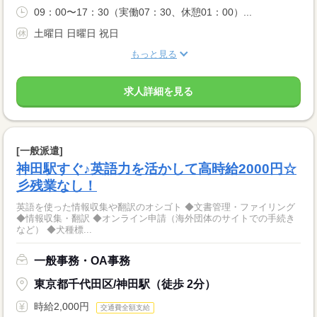
09：00〜17：30（実働07：30、休憩01：00）...
土曜日 日曜日 祝日
もっと見る
求人詳細を見る
[一般派遣]
神田駅すぐ♪英語力を活かして高時給2000円☆
彡残業なし！
英語を使った情報収集や翻訳のオシゴト ◆文書管理・ファイリング
◆情報収集・翻訳 ◆オンライン申請（海外団体のサイトでの手続き
など） ◆犬種標...
一般事務・OA事務
東京都千代田区/神田駅（徒歩 2分）
時給2,000円
交通費全額支給