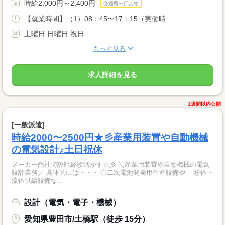
時給2,000円～2,400円
交通費一部支給
【就業時間】（1）08：45〜17：15（実働時...
土曜日 日曜日 祝日
もっと見る
求人詳細を見る
1週間以内公開
[一般派遣]
時給2000〜2500円★彡産業用装置や自動機械
の電気設計♪土日祝休
メーカー商社で設計経験活かす☆彡 ＼産業用装置や自動機械の電気
設計業務／ 具体的には・・・ ◎二次電池開発用生産設備や 粉体・
流体供給設備な...
設計（電気・電子・機械）
愛知県豊田市/土橋駅（徒歩 15分）