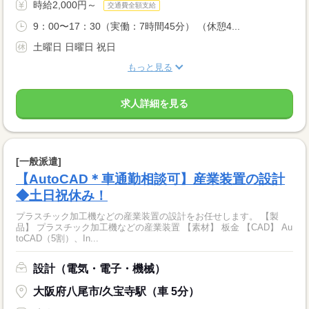
時給2,000円～
交通費全額支給
9：00〜17：30（実働：7時間45分） （休憩4...
土曜日 日曜日 祝日
もっと見る
求人詳細を見る
[一般派遣]
【AutoCAD＊車通勤相談可】産業装置の設計
◆土日祝休み！
プラスチック加工機などの産業装置の設計をお任せします。 【製
品】 プラスチック加工機などの産業装置 【素材】 板金 【CAD】 Au
toCAD（5割）、In...
設計（電気・電子・機械）
大阪府八尾市/久宝寺駅（車 5分）