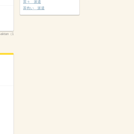
茶々 派遣
茶色い 派遣
saktan（1