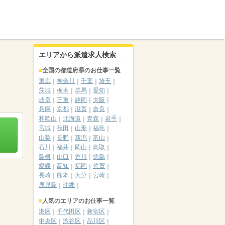
エリアから派遣求人検索
全国の都道府県のお仕事一覧
東京
神奈川
千葉
埼玉
茨城
栃木
群馬
愛知
岐阜
三重
静岡
大阪
兵庫
京都
滋賀
奈良
和歌山
北海道
青森
岩手
宮城
秋田
山形
福島
山梨
長野
新潟
富山
石川
福井
岡山
鳥取
島根
山口
香川
徳島
愛媛
高知
福岡
佐賀
長崎
熊本
大分
宮崎
鹿児島
沖縄
人気のエリアのお仕事一覧
港区
千代田区
新宿区
中央区
渋谷区
品川区