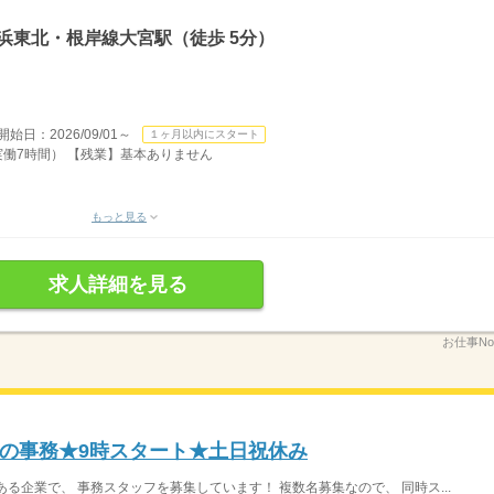
浜東北・根岸線大宮駅（徒歩 5分）
：2026/09/01～
１ヶ月以内にスタート
/実働7時間） 【残業】基本ありません
もっと見る
求人詳細を見る
お仕事No
の事務★9時スタート★土日祝休み
ある企業で、 事務スタッフを募集しています！ 複数名募集なので、 同時ス...