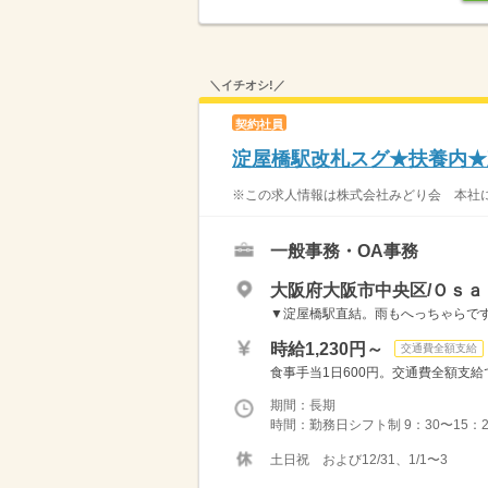
＼イチオシ!／
契約社員
淀屋橋駅改札スグ★扶養内★
※この求人情報は株式会社みどり会 本社に
一般事務・OA事務
大阪府大阪市中央区/Ｏｓａ
▼淀屋橋駅直結。雨もへっちゃらで
時給1,230円～
交通費全額支給
食事手当1日600円。交通費全額支給
期間：長期
時間：勤務日シフト制 9：30〜15：
土日祝 および12/31、1/1〜3