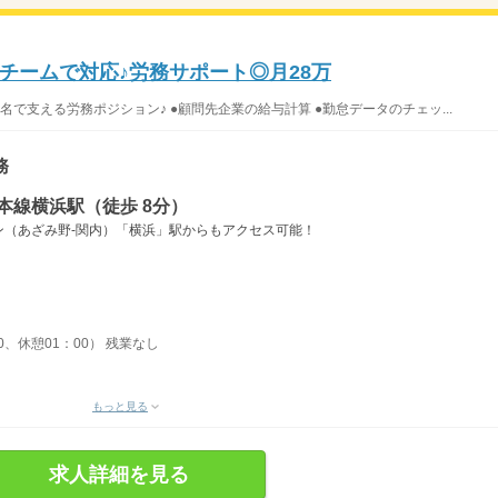
チームで対応♪労務サポート◎月28万
で支える労務ポジション♪ ●顧問先企業の給与計算 ●勤怠データのチェッ...
務
本線横浜駅（徒歩 8分）
ン（あざみ野‐関内）「横浜」駅からもアクセス可能！
00、休憩01：00） 残業なし
もっと見る
求人詳細を見る