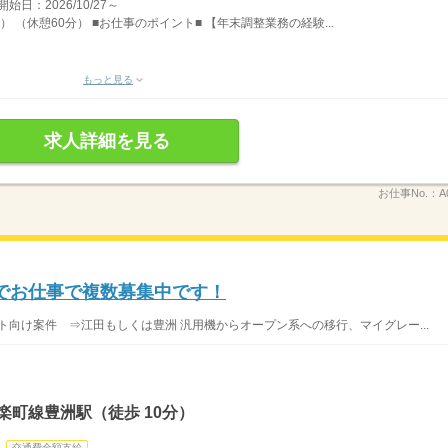
：2026/10/27～
） （休憩60分） ■お仕事のポイント■ 【年末調整業務の経験...
もっと見る
求人詳細を見る
お仕事No.：
A
Lでお仕事で複数募集中です！
ジット向け案件 ⇒江田もしくは豊洲 汎用機からオープン系への移行、マイグレー...
楽町線豊洲駅（徒歩 10分）
交通費全額支給