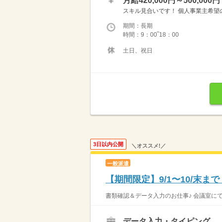
月給420,000円～500,000円
スキル見合いです！ 個人事業主希望
期間：長期
時間：9：00‾18：00
土日、祝日
3日以内公開
＼オススメ!／
一般派遣
【期間限定】9/1〜10/末
書類確認＆データ入力のお仕事♪ 会議室にて
データ入力・タイピング