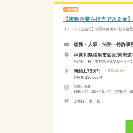
一般派遣
【複数企業を担当できる★】
【チームで担当◎】税理事務所★1社を複数名
総務・人事・法務・特許事
神奈川県横浜市西区/東海道
その他、横浜市営地下鉄ブルーライ
時給1,750円
交通費全額支給
月収例 280,000円
期間：長期
時間：09：00〜18：00（実働08：
土曜日 日曜日 祝日