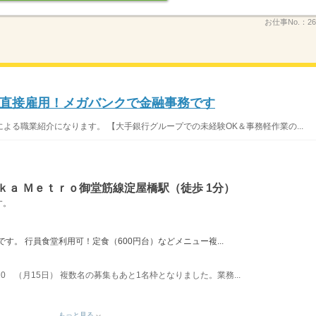
お仕事No.：
26
直接雇用！メガバンクで金融事務です
よる職業紹介になります。 【大手銀行グループでの未経験OK＆事務軽作業の...
ｋａ Ｍｅｔｒｏ御堂筋線淀屋橋駅（徒歩 1分）
す。
です。 行員食堂利用可！定食（600円台）などメニュー複...
20 （月15日） 複数名の募集もあと1名枠となりました。業務...
もっと見る