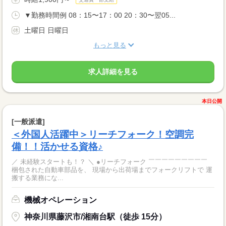
▼勤務時間例 08：15〜17：00 20：30〜翌05...
土曜日 日曜日
もっと見る
求人詳細を見る
本日公開
[一般派遣]
＜外国人活躍中＞リーチフォーク！空調完
備！！活かせる資格♪
／ 未経験スタートも！？ ＼ ●リーチフォーク ￣￣￣￣￣￣￣￣￣
梱包された自動車部品を、 現場から出荷場までフォークリフトで 運
搬する業務にな...
機械オペレーション
神奈川県藤沢市/湘南台駅（徒歩 15分）