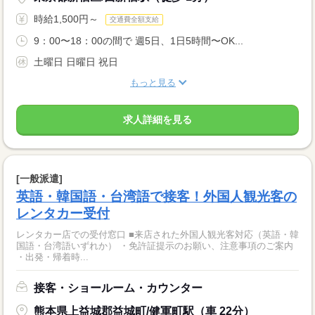
時給1,500円～
交通費全額支給
9：00〜18：00の間で 週5日、1日5時間〜OK...
土曜日 日曜日 祝日
もっと見る
求人詳細を見る
[一般派遣]
英語・韓国語・台湾語で接客！外国人観光客の
レンタカー受付
レンタカー店での受付窓口 ■来店された外国人観光客対応（英語・韓
国語・台湾語いずれか） ・免許証提示のお願い、注意事項のご案内
・出発・帰着時...
接客・ショールーム・カウンター
熊本県上益城郡益城町/健軍町駅（車 22分）