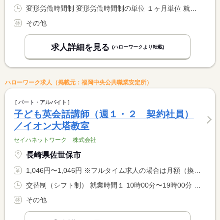
変形労働時間制 変形労働時間制の単位 １ヶ月単位 就業時間１ 10時00分〜19時00分 就業時間２ 10時30分〜19時30分 就業時間に関する特記事項 シフト制
その他
求人詳細を見る
(ハローワークより転載)
ハローワーク求人（掲載元：福岡中央公共職業安定所）
パート・アルバイト
子ども英会話講師（週１・２ 契約社員）
／イオン大塔教室
セイハネットワーク 株式会社
長崎県佐世保市
1,046円〜1,046円 ※フルタイム求人の場合は月額（換算額）、パート求人の場合は時間額を表示しています。
交替制（シフト制） 就業時間１ 10時00分〜19時00分 就業時間２ 10時30分〜19時30分 就業時間に関する特記事項 曜日ごとの担当制 <BR> ※毎週同じ曜日に勤務いただきます。
その他