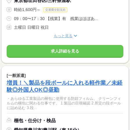
東京都世田谷区/三軒茶屋駅
時給1,600円～
交通費全額支給
09：00〜17：30 【残業】有 残業はほぼあ...
土曜日 日曜日 祝日
もっと見る
求人詳細を見る
[一般派遣]
増員！＼製品を段ボールに入れる軽作業／未経
験◎外国人OK◎昼勤
・あらゆる工業製品の梱包に使用する防錆フィルム、 クリーンフィ
ルムの梱包に関わる仕事です。 1.製品の目視確認 2.所定の段ボール
に詰め込む 3.段...
梱包・仕分け・検品