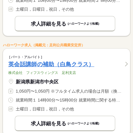
就業時間１ 10時00分〜19時00分 就業時間２ 8時00分〜17時00分 就業時間に関する特記事項 ２０２７年４月以降、新校舎開設に伴い、就業時間が（１）（２） <BR> の何れかになる可能性あり。現状の基本は（１）です。
土曜日，日曜日，祝日，その他
求人詳細を見る
(ハローワークより転載)
ハローワーク求人（掲載元：足利公共職業安定所）
パート・アルバイト
英会話講師の補助（白鳥クラス）
株式会社 フィフスウィングス 足利支店
新潟県新潟市中央区
1,050円〜1,050円 ※フルタイム求人の場合は月額（換算額）、パート求人の場合は時間額を表示しています。
就業時間１ 14時00分〜15時00分 就業時間に関する特記事項 幼稚園の長期休暇期間中（夏休み等）や、早帰りの場合、レッスン <BR> 時間の変更があります。
土曜日，日曜日，祝日，その他
求人詳細を見る
(ハローワークより転載)