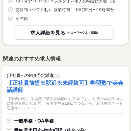
1,075円〜1,075円 ※フルタイム求人の場合は月額（換算額）、パート求人の場合は時間額を表示しています。
交替制（シフト制） 就業時間１ 10時00分〜19時00分 就業時間２ 10時30分〜19時30分 就業時間に関する特記事項 曜日ごとの担当制 <BR> ※毎週同じ曜日に勤務いただきます。
その他
求人詳細を見る
(ハローワークより転載)
関連のおすすめ求人情報
[正社員への紹介予定派遣]
?
【正社員前提※駅近※未経験可】学習塾で英会
話講師
【業務内容】 学習塾で英会話講師のお仕事です。 幼児〜高校生向け
に指導を願いします。 ★実施中★LINEでつながる「お仕事スタート
応援キャンペーン...
一般事務・OA事務
愛知県半田市/住吉町駅（徒歩 2分）