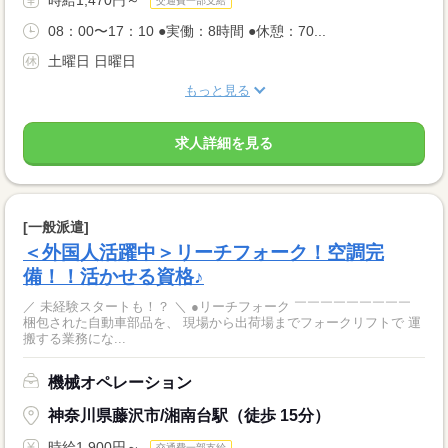
交通費一部支給
08：00〜17：10 ●実働：8時間 ●休憩：70...
土曜日 日曜日
もっと見る
求人詳細を見る
[一般派遣]
＜外国人活躍中＞リーチフォーク！空調完
備！！活かせる資格♪
／ 未経験スタートも！？ ＼ ●リーチフォーク ￣￣￣￣￣￣￣￣￣
梱包された自動車部品を、 現場から出荷場までフォークリフトで 運
搬する業務にな...
機械オペレーション
神奈川県藤沢市/湘南台駅（徒歩 15分）
時給1,900円～
交通費一部支給