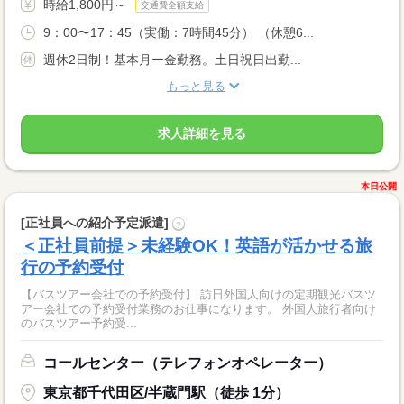
時給1,800円～
交通費全額支給
9：00〜17：45（実働：7時間45分） （休憩6...
週休2日制！基本月ー金勤務。土日祝日出勤...
もっと見る
求人詳細を見る
本日公開
[正社員への紹介予定派遣]
?
＜正社員前提＞未経験OK！英語が活かせる旅
行の予約受付
【バスツアー会社での予約受付】 訪日外国人向けの定期観光バスツ
アー会社での予約受付業務のお仕事になります。 外国人旅行者向け
のバスツアー予約受...
コールセンター（テレフォンオペレーター）
東京都千代田区/半蔵門駅（徒歩 1分）