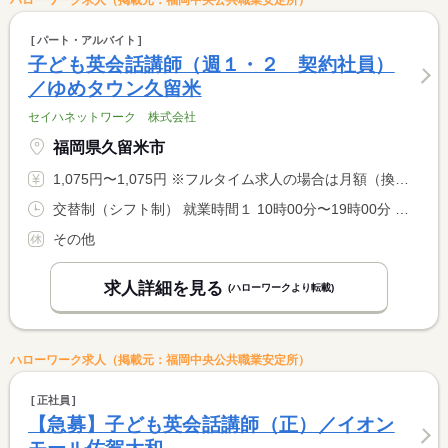
ハローワーク求人（掲載元：福岡中央公共職業安定所）
パート・アルバイト
子ども英会話講師（週１・２ 契約社員）
／ゆめタウン久留米
セイハネットワーク 株式会社
福岡県久留米市
1,075円〜1,075円 ※フルタイム求人の場合は月額（換算額）、パート求人の場合は時間額を表示しています。
交替制（シフト制） 就業時間１ 10時00分〜19時00分 就業時間２ 10時30分〜19時30分 就業時間に関する特記事項 曜日ごとの担当制 <BR> ※毎週同じ曜日に勤務いただきます。
その他
求人詳細を見る
(ハローワークより転載)
ハローワーク求人（掲載元：福岡中央公共職業安定所）
正社員
【急募】子ども英会話講師（正）／イオン