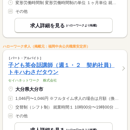
変形労働時間制 変形労働時間制の単位 １ヶ月単位 就業時間１ 10時00分〜19時00分
その他
求人詳細を見る
(ハローワークより転載)
ハローワーク求人（掲載元：福岡中央公共職業安定所）
パート・アルバイト
子ども英会話講師（週１・２ 契約社員）
トキハわさだタウン
セイハネットワーク 株式会社
大分県大分市
1,046円〜1,046円 ※フルタイム求人の場合は月額（換算額）、パート求人の場合は時間額を表示しています。
交替制（シフト制） 就業時間１ 10時00分〜19時00分 就業時間２ 10時30分〜19時30分 就業時間に関する特記事項 曜日ごとの担当制 <BR> ※毎週同じ曜日に勤務いただきます。
その他
(ハローワークより転載)